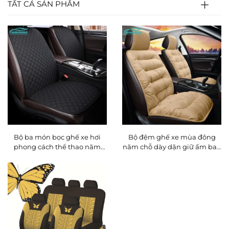
TẤT CẢ SẢN PHẨM
Bộ ba món bọc ghế xe hơi
Bộ đệm ghế xe mùa đông
phong cách thể thao năm
năm chỗ dày dặn giữ ấm bao
chỗ không trơn trượt dùng
gồm ba món đệm ghế trước
chung có tựa lưng không cần
ngắn bằng vải nỉ mềm
buộc chức năng thông gió và
massage