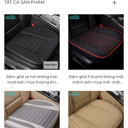
TẤT CẢ SẢN PHẨM
Đệm ghế xe hơi không trơn
Đệm ghế ô tô phổ thông một
trượt bốn mùa thoáng khí,
mảnh bốn mùa mới, chất
đệm ghế văn phòng không
liệu da, bộ ba không có tựa
tựa lưng, gối mông
lưng, bán hàng xuyên biên
giới trên Amazon