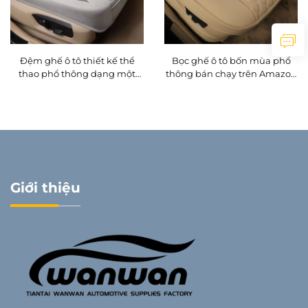
Đệm ghế ô tô thiết kế thể
Bọc ghế ô tô bốn mùa phổ
thao phổ thông dạng một
thông bán chạy trên Amazon
mảnh bằng da, có chức năng
và Wish với thiết kế ôm trọn
làm mát và massage, chất
lưng ghế
liệu lanh phù hợp cho mùa
xuân và mùa hè, tương thích
với Mazda
Giới thiệu