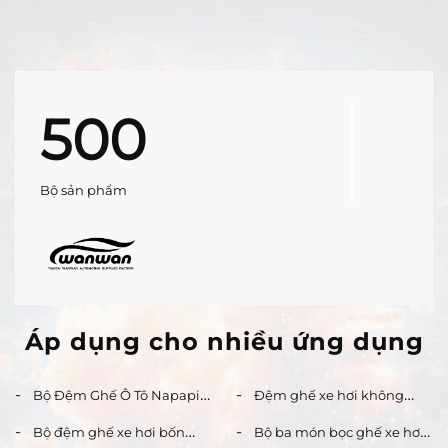
500
Bộ sản phẩm
Áp dụng cho nhiều ứng dụng
Bộ Đệm Ghế Ô Tô Napapi
Đệm ghế xe hơi không
Bọc Toàn Bộ Ghế Bằng Da,
trơn trượt bốn mùa thoáng
Bộ đệm ghế xe hơi bốn
Bộ ba món bọc ghế xe hơi
Dễ Vệ Sinh, Bền Đẹp, Phù
khí, đệm ghế văn phòng