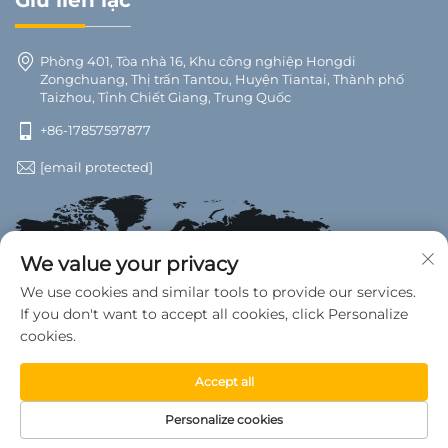
Giữ liên lạc
Phòng 401, Tòa nhà 16, Khu công nghiệp Hongdi
Zongchuang, Thị trấn Tantou, Huyện Tiantai, Thành phố
Taizhou, Tỉnh Chiết Giang, Trung Quốc
+86-17857597877
[email protected]
We value your privacy
We use cookies and similar tools to provide our services.
If you don't want to accept all cookies, click Personalize
cookies.
Accept all
Bản quyền © 2026 thuộc về Nhà máy Phụ tùng Ô tô Wanwan,
Personalize cookies
Huyện Tiantai. Mọi quyền được bảo lưu. —
Chính sách bảo mật