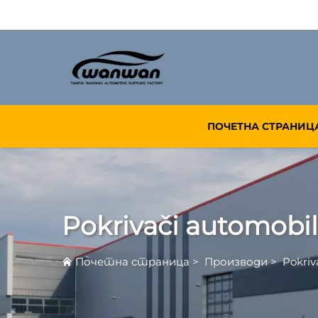
ПОЧЕТНА СТРАНИЦ
Pokrivači automobil
Почетна страница
>
Производи
>
Pokriv