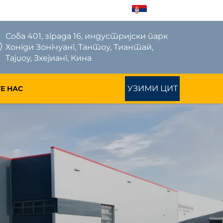
SR
Соба 401, зграда 16, индустријски парк
Хонгди Зонгчуанг, Тантоу, Тиантай,
Тајџоу, Зхејианг, Кина
УЗИМИ ЦИТ
Е НАС