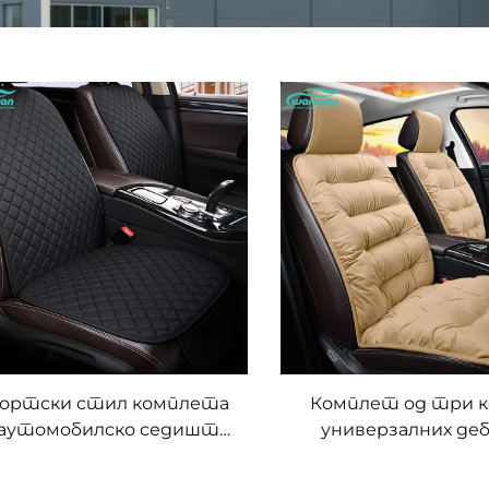
ортски стил комплета
Комплет од три к
 аутомобилско седиште
универзалних де
за пет седишта,
јастука за топло с
енамагање, универзално,
зимски, предњи к