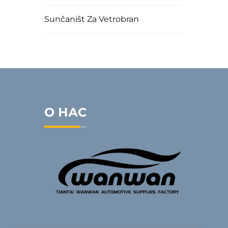
Sunčaništ Za Vetrobran
О НАС