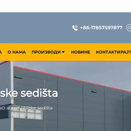
+86-17857597877
А
О НАМА
ПРОИЗВОДИ
НОВИНЕ
КОНТАКТИРАЈТ
ske sedišta
ači automobilske sedišta