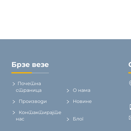
без веза, три комада,
балави јастуци са
систем вентилације и
облогом
масаже
Брзе везе
Почетна
страница
О нама
Производи
Новине
Контактирајте
нас
Блог