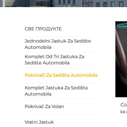
СВЕ ПРОДУКТЕ
Jednodelni Jastuk Za Sedište
Automobila
Komplet Od Tri Jastuka Za
Sedište Automobila
Pokrivači Za Sedišta Automobila
Komplet Jastuka Za Sedišta
Automobila
Сп
Pokrivač Za Volan
за
Vratni Jastuk
н