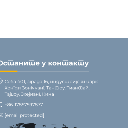
 флис
стране производње
Останите у контакту
Соба 401, зграда 16, индустријски парк
Хонгди Зонгчуанг, Тантоу, Тиантай,
Тајџоу, Зхејианг, Кина
+86-17857597877
[email protected]