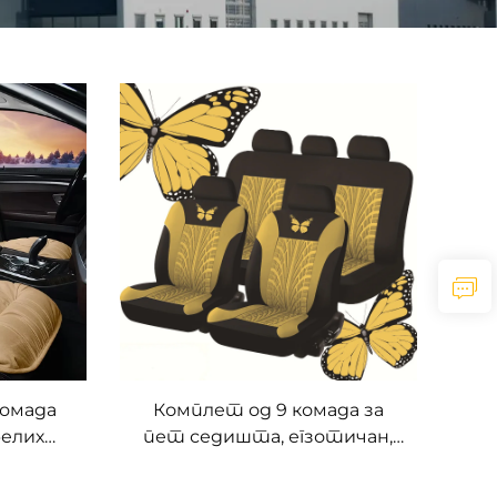
омада
Комплет од 9 комада за
белих
пет седишта, егзотичан,
едиште,
удобан, процес абразивног
ратки
дизајна, кожа за возила