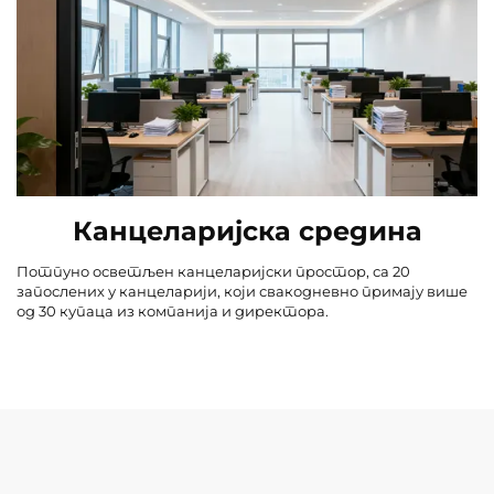
Канцеларијска средина
Потпуно осветљен канцеларијски простор, са 20
запослених у канцеларији, који свакодневно примају више
од 30 купаца из компанија и директора.