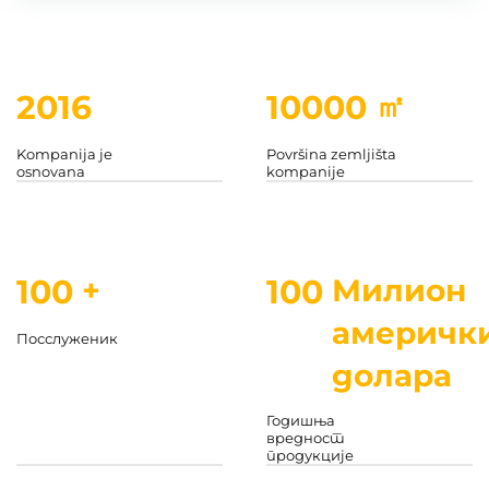
2016
10000
㎡
Kompanija je
Površina zemljišta
osnovana
kompanije
100
+
100
Милион
америчк
Посслуженик
долара
Годишња
вредност
продукције