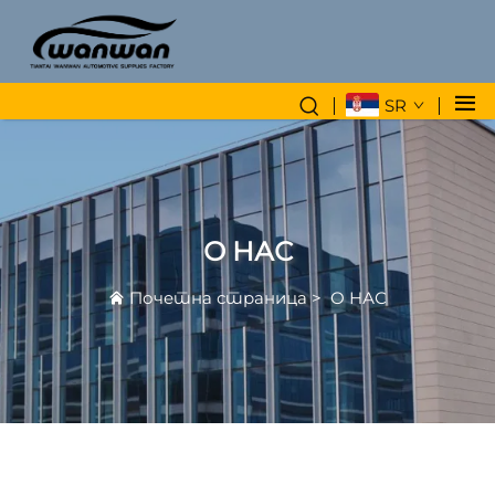
SR
О НАС
Почетна страница
>
О НАС