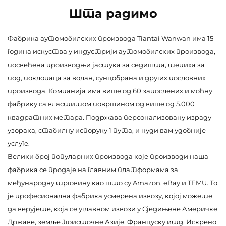
Шта радимо
Фабрика аутомобилских производа Tiantai Wanwan има 15
година искуства у индустрији аутомобилских производа,
посвећена производњи јастука за седишта, тепиха за
под, поклопаца за волан, сунцобрана и других пословних
производа. Компанија има више од 60 запослених и моћну
фабрику са властитом површином од више од 5.000
квадратних метара. Подржава персонализовану израду
узорака, стабилну испоруку 1 пута, и нуди вам удобније
услуге.
Велики број популарних производа које производи наша
фабрика се продаје на главним платформама за
међународну трговину као што су Amazon, eBay и TEMU. То
је професионална фабрика усмерена извозу, којој можете
да верујете, која се углавном извози у Сједињене Америчке
Државе, земље Јгоисточне Азије, Француску итд. Искрено