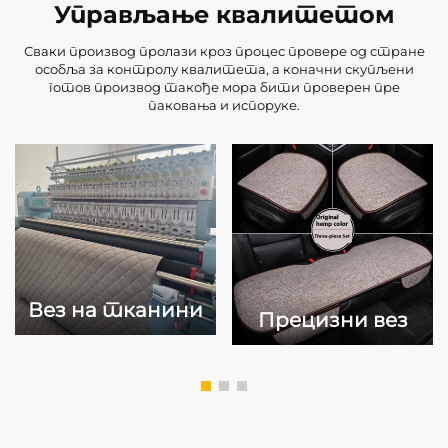
Управљање квалитетом
Сваки производ пролази кроз процес провере од стране
особља за контролу квалитета, а коначни скупљени
готов производ такође мора бити проверен пре
паковања и испоруке.
Вез на тканини
Прецизни вез