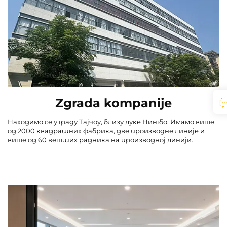
Zgrada kompanije
Находимо се у граду Тајчоу, близу луке Нингбо. Имамо више
од 2000 квадратних фабрика, две производне линије и
више од 60 вештих радника на производној линији.