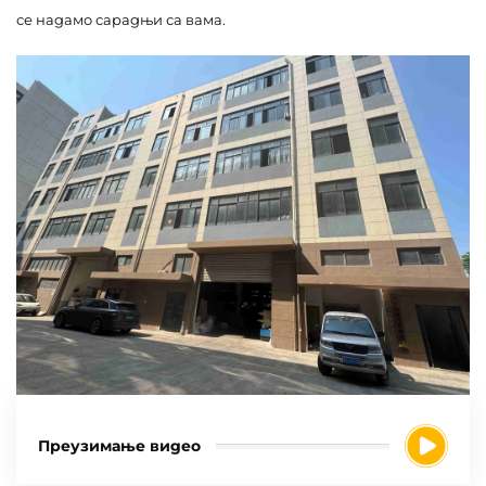
се надамо сарадњи са вама.
Преузимање видео