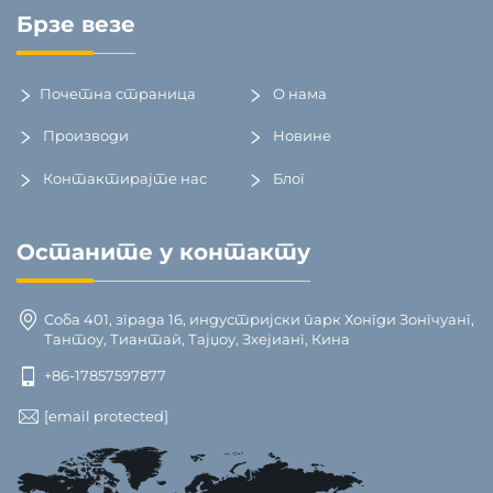
Брзе везе
Почетна страница
О нама
Производи
Новине
Контактирајте нас
Блог
Останите у контакту
Соба 401, зграда 16, индустријски парк Хонгди Зонгчуанг,
Тантоу, Тиантай, Тајџоу, Зхејианг, Кина
+86-17857597877
[email protected]