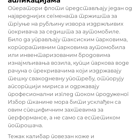
апликацијама
Оператори флоти представљају један од
највреднијих сегмената тржишта за
тргуње на рубљину извора издржљивих
покривача за седишта за аутомобиле.
Било да управљају таксиским парковима,
корпоративним парковима аутомобила
или инвентаризованим бродовима
изнајмљивања возила, купци паркова воде
рачуна о прекривачима који издржавају
тешку свакодневну употребу, отпорују
апсорпцији мириса и одржавају
професионални изглед током продуженог
Избор тканине мора бити усклађен са
овим специфичним захтевима за
перформансе, а не само са естетиком
потрошача.
Тежак калибар повезан коже и