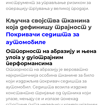
инструмент за управљање ризиком за
операцију тргувања у великој продаји.
Кључна својства тканина
која дефинишу трајност у
Покривачи седишта за
аутомобиле
Отпорност на абразију и њена
улога у дуготрајним
перформансима
Отпорност на абразију је вероватно
најкритичнија особина тканине за било
који издржљив покривач седишта за
аутомобил. Седишта возила издрже
константно тријање од путника који
улазе, мењају се и излазе понекад
стотине пута недељно у комерцијалним