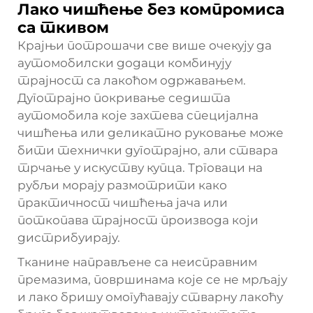
Лако чишћење без компромиса
са ткивом
Крајњи потрошачи све више очекују да
аутомобилски додаци комбинују
трајност са лакоћом одржавањем.
Дуготрајно покривање седишта
аутомобила које захтева специјална
чишћења или деликатно руковање може
бити технички дуготрајно, али ствара
трчање у искуству купца. Трговаци на
рубљи морају размотрити како
практичност чишћења јача или
поткопава трајност производа који
дистрибуирају.
Тканине направљене са неисправним
премазима, површинама које се не мрљају
и лако бришу омогућавају стварну лакоћу