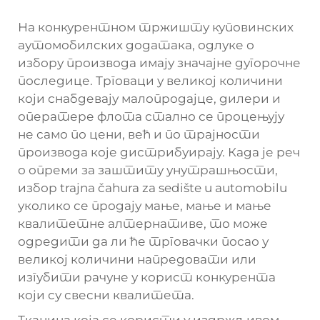
На конкурентном тржишту куповинских
аутомобилских додатака, одлуке о
избору производа имају значајне дугорочне
последице. Трговаци у великој количини
који снабдевају малопродајце, дилери и
оператере флота стално се процењују
не само по цени, већ и по трајности
производа које дистрибуирају. Када је реч
о опреми за заштиту унутрашњости,
избор
trajna čahura za sedište u automobilu
уколико се продају мање, мање и мање
квалитетне алтернативе, то може
одредити да ли ће трговачки посао у
великој количини напредовати или
изгубити рачуне у корист конкурента
који су свесни квалитета.
Тканина која се користи у издржљивом