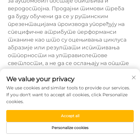
за аутомобил постаје опипљива и
веродостојна. Продајни тимови треба
да буду обучени да се у рутинским
презентацијама производа упоређују на
специфичне атрибуте перформанси
тканине као што су оцењивања циклуса
абразије или резултати испитивања
отпорности на ултравиолетове
светлости, а не да се ослањају на опште
We value your privacy
Prethodno:
Како избор тканине утиче на удобност покривача аутомобилских седишта
We use cookies and similar tools to provide our services.
If you don't want to accept all cookies, click Personalize
Sledeće:
Како идентификовати висококвалитетне тканине за куповину аутомобила за куповину Б2Б
cookies.
Accept all
Personalize cookies