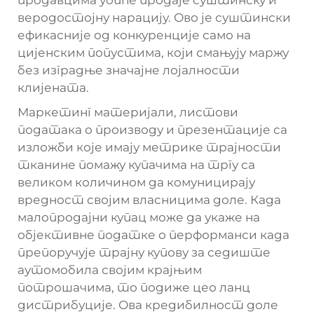
веродостојну нарацију. Ово је суштински
ефикасније од конкуренције само на
цијенским попустима, који смањују маржу
без изградње значајне лојалности
клијената.
Маркетинг материјали, листови
података о производу и презентације са
изложби које имају метрике трајности
тканине помажу купачима на тргу са
великом количином да комуницирају
вредност својим власницима доле. Када
малопродајни купац може да укаже на
објективне податке о перформанси када
препоручује трајну купову за седиште
аутомобила својим крајњим
потрошачима, то подиже цео ланц
дистрибуције. Ова кредибилност доле