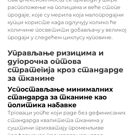
расположење на полицама и веће стопе
продаје, које су мерила која малопродајни
купци користе када одлучују колико ће
количине посветити добављачу у великој
продаји у следећем циклусу куповине.
Управљање ризицима и
дугорочна оптова
стратегија кроз стандарде
за тканине
Успостављање минималних
стандарда за тканине као
политика набавке
Трговаци уопће који раде без дефинисаних
стандарда квалитета тканина у
суштини прихватају променљиве