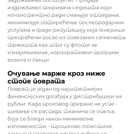
издржљивог покривача седишта који
конзистентно ради смањује отпадање,
минимизује оптерећење послепродајним
услугама и гради репутацију која генерише
препраћени посао из повезаних сегмената
тржишта као што су флоти за
изнајмљивање, корпоративни програми
возила и ланци
Очување марже кроз ниже
стопе поврата
Поврат је један од најштетнијих
финансијских догађаја у дистрибуцији на
рубљи. Када производ прерано не успе -
шивање се распада, тканина се опеља,
боја се бледи након минималне
изложености - трошкови логистике,
замене и поправке односа дубоко се