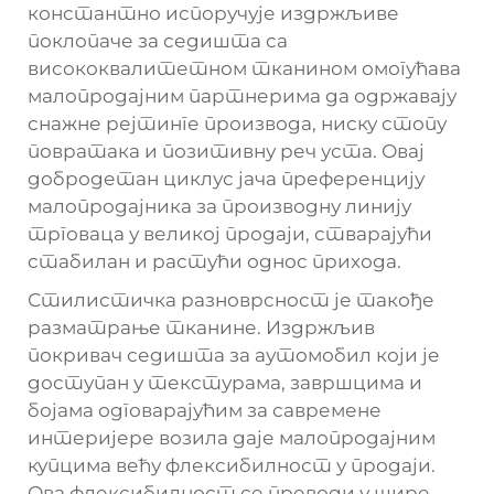
константно испоручује издржљиве
поклопаче за седишта са
висококвалитетном тканином омогућава
малопродајним партнерима да одржавају
снажне рејтинге производа, ниску стопу
повратака и позитивну реч уста. Овај
добродетан циклус јача преференцију
малопродајника за производну линију
трговаца у великој продаји, стварајући
стабилан и растући однос прихода.
Стилистичка разноврсност је такође
разматрање тканине. Издржљив
покривач седишта за аутомобил који је
доступан у текстурама, завршцима и
бојама одговарајућим за савремене
интеријере возила даје малопродајним
купцима већу флексибилност у продаји.
Ова флексибилност се преводи у шире