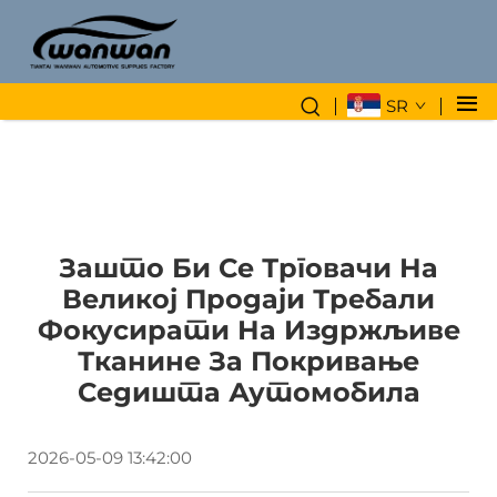
SR
Зашто Би Се Трговачи На
Великој Продаји Требали
Фокусирати На Издржљиве
Тканине За Покривање
Седишта Аутомобила
2026-05-09 13:42:00