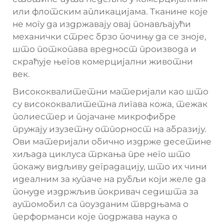
или флотским апликацијама. Тканине које
не могу да издржавају овај понављајући
механички стрес брзо почињу да се зноје,
што поткопава вредност производа и
скраћује његов комерцијални животни
век.
Висококвалитетни материјали као што
су висококвалитетна лигава кожа, тежак
полиестер и појачане микрофибре
пружају изузетну отпорност на абразију.
Ови материјали обично издрже десетине
хиљада циклуса тркања пре него што
покажу видљиву деградацију, што их чини
идеалним за купаче на рубљи који желе да
понуде издржљив покривач седишта за
аутомобил са поузданим тврдњама о
перформанси које подржава наука о