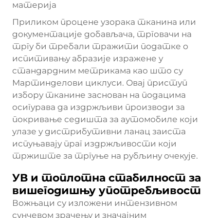
материја
Приликом процене узорака тканина или
документације добављача, трговачи на
тргу би требали тражити податке о
испитивању абразије изражене у
стандардним метрикама као што су
Мартинделови циклуси. Овај приступ
избору тканине заснован на подацима
осигурава да издржљиви производи за
покривање седишта за аутомобиле који
улазе у дистрибутивни ланац заиста
испуњавају праг издржљивости који
тржиште за тргуње на рубљину очекује.
УВ и топлотна стабилност за
вишегодишњу употребљивост
Вожњаци су изложени интензивном
сунчевом зрачењу и значајним