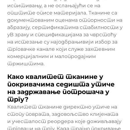
испитивању, а не ослањајући се на
општите описе материјала. Тканине са
документованим оценама отпорности на
абразију, сертификатима стабилности у
уВ зраку и спецификацијама за чврстоћу
на истезање су најодбрањивији избор за
трговачке канале који служе захтевним
комерцијалним и малопродајним
тржиштима.
Како квалитет тканине у
покривачима седишта утиче
на задржавање потрошача у
тргу?
Квалитет тканине директно утиче на
стопу поврата, задовољство клијената
и учесталост реордера које доживљавају
трговаци на тргу. Када трајно покривање