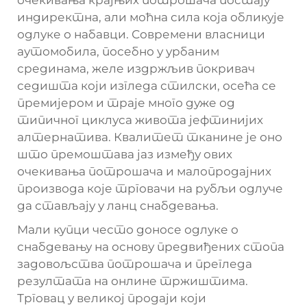
индиректна, али моћна сила која обликује
одлуке о набавци. Современи власници
аутомобила, посебно у урбаним
срединама, желе издржљив покривач
седишта који изгледа стилски, осећа се
премијером и траје много дуже од
типичног циклуса живота јефтинијих
алтернатива. Квалитет тканине је оно
што премоштава јаз између ових
очекивања потрошача и малопродајних
производа које трговачи на рубљи одлуче
да стављају у ланц снабдевања.
Мали купци често доносе одлуке о
снабдевању на основу предвиђених стопа
задовољства потрошача и прегледа
резултата на онлине тржиштима.
Трговац у великој продаји који