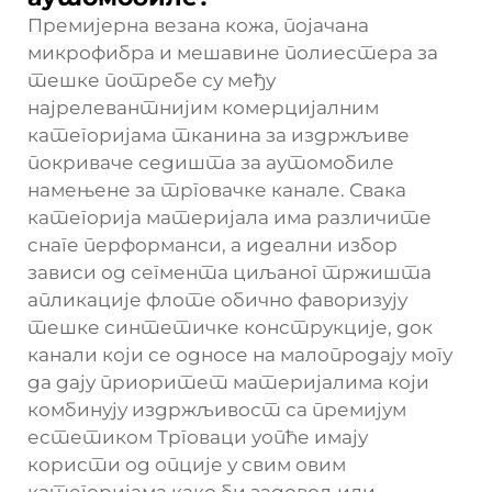
Премијерна везана кожа, појачана
микрофибра и мешавине полиестера за
тешке потребе су међу
најрелевантнијим комерцијалним
категоријама тканина за издржљиве
покриваче седишта за аутомобиле
намењене за трговачке канале. Свака
категорија материјала има различите
снаге перформанси, а идеални избор
зависи од сегмента циљаног тржишта
апликације флоте обично фаворизују
тешке синтетичке конструкције, док
канали који се односе на малопродају могу
да дају приоритет материјалима који
комбинују издржљивост са премијум
естетиком Трговаци уопће имају
користи од опције у свим овим
категоријама како би задовољили