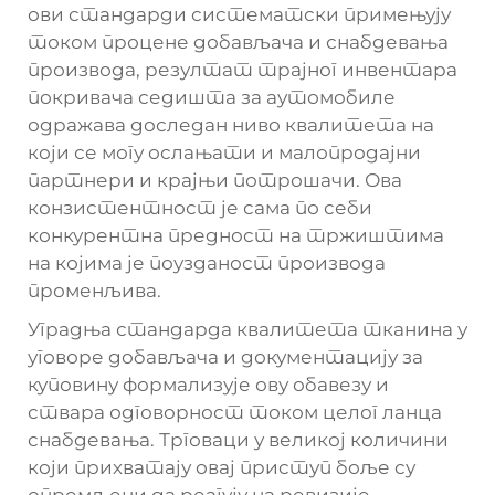
ови стандарди систематски примењују
током процене добављача и снабдевања
производа, резултат трајног инвентара
покривача седишта за аутомобиле
одражава доследан ниво квалитета на
који се могу ослањати и малопродајни
партнери и крајњи потрошачи. Ова
конзистентност је сама по себи
конкурентна предност на тржиштима
на којима је поузданост производа
променљива.
Уградња стандарда квалитета тканина у
уговоре добављача и документацију за
куповину формализује ову обавезу и
ствара одговорност током целог ланца
снабдевања. Трговаци у великој количини
који прихватају овај приступ боље су
опремљени да реагују на ревизије