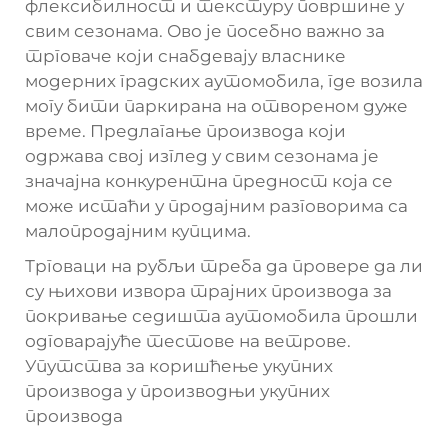
флексибилност и текстуру површине у
свим сезонама. Ово је посебно важно за
трговаче који снабдевају власнике
модерних градских аутомобила, где возила
могу бити паркирана на отвореном дуже
време. Предлагање производа који
одржава свој изглед у свим сезонама је
значајна конкурентна предност која се
може истаћи у продајним разговорима са
малопродајним купцима.
Трговаци на рубљи треба да провере да ли
су њихови извора трајних производа за
покривање седишта аутомобила прошли
одговарајуће тестове на ветрове.
Упутства за коришћење укупних
производа у производњи укупних
производа