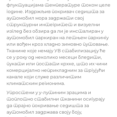
флуктуацијама температуре током целе
године. Издржљив покривач седишта за
аутомобил мора задржати свој
структурни интегритет и визуелни
изглед без обзира да ли је инсталиран у
аутомобил паркиран на летњем паркингу
или вођен кроз хладно зимовно путовање.
Тканине које немају УВ стабилизацију ће
се у року од неколико месеци бледити,
пукати или постати крхке, што их чини
комерцијално неприкладним за тргујући
канале који служе различитим
климатским регионима.
Упростени у у-лутиним зрацима и
топлотно стабилни тканини осигурају
да трајно покривање седишта за
аутомобил задржава своју боју,