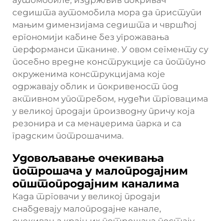
седишта аутомобила мора да приступи
мањим димензијама седишта и чвршћој
ергономији кабине без угрожавања
перформанси тканине. У овом сегменту су
посебно вредне конструкције са потпуно
окруженима конструкцијама које
одржавају облик и покривеност под
активном употребом, нудећи трговацима
у великој продаји производну причу која
резонира и са менаџерима парка и са
градским потрошачима.
Удовољавање очекивања
потрошача у малопродајним
општопродајним каналима
Када трговачи у великој продаји
снабдевају малопродајне канале,
очекивања крајњих потрошача постају