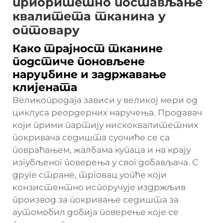
приоритетно постављање
квалитета тканина у
оптовару
Како трајност тканине
подстиче поновљене
наруџбине и задржавање
клијената
Великопродаја зависи у великој мери од
циклуса реордерних наручења. Продавач
који прими партију нискоквалитетних
покривача седишта суочиће се са
повраћањем, жалбама купаца и на крају
изгубљеног поверења у свог добављача. С
друге стране, трговац уопће који
конзистентно испоручује издржљив
производ за покривање седишта за
аутомобил добија поверење које се