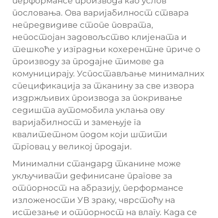
перформансе производа као услов
пословања. Ова варијабилност ствара
непредвидиве стопе поврата,
непостојан задовољство клијената и
тешкоће у изградњи кохерентне приче о
производу за продајне тимове да
комуницирају. Успостављање минималних
спецификација за тканину за све извора
издржљивих производа за покривање
седишта аутомобила уклања ову
варијабилност и замењује га
квалитетном подом који штити
трговац у великој продаји.
Минимални стандард тканине може
укључивати дефинисане прагове за
отпорност на абразију, перформансе
изложености УВ зраку, чврстоћу на
истезање и отпорност на влагу. Када се