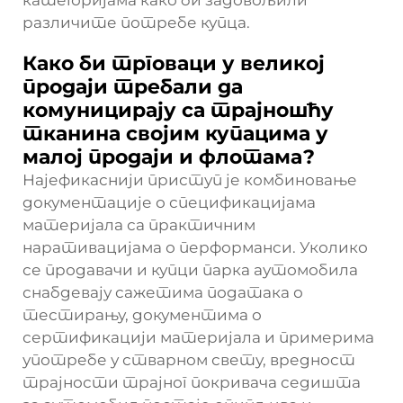
различите потребе купца.
Како би трговаци у великој
продаји требали да
комуницирају са трајношћу
тканина својим купацима у
малој продаји и флотама?
Најефикаснији приступ је комбиновање
документације о спецификацијама
материјала са практичним
наративацијама о перформанси. Уколико
се продавачи и купци парка аутомобила
снабдевају сажетима података о
тестирању, документима о
сертификацији материјала и примерима
употребе у стварном свету, вредност
трајности трајног покривача седишта