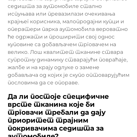
седишта за аутомобиле стално
испуњава или превазилази очекивања
крајњег корисника, малопродајни купци и
оператери парка аутомобила вероватно
ће одржати и проширити свој однос
куповине са добављачем трговачем на
велико. Лош квалитет тканине ствара
супротну динамику стварајући повраћаје,
жалбе и на крају одлуке о замене
добављача од којих је скупо оптоварујућим
пословима да се опораве.
Да ли постоје специфичне
врсте тканина које би
трговачи требали да дају
приоритет трајним
покривачима седишта за
аутомобиле?