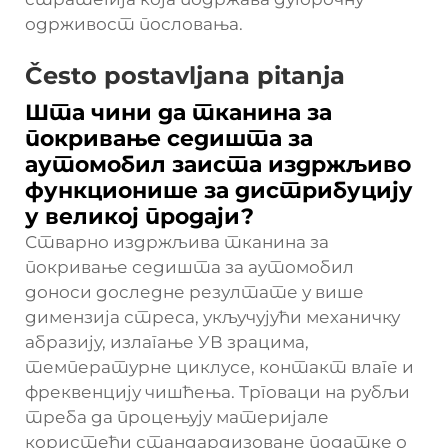
одрживост пословања.
Često postavljana pitanja
Шта чини да тканина за
покривање седишта за
аутомобил заиста издржљиво
функционише за дистрибуцију
у великој продаји?
Стварно издржљива тканина за
покривање седишта за аутомобил
доноси доследне резултате у више
димензија стреса, укључујући механичку
абразију, излагање УВ зрацима,
температурне циклусе, контакт влаге и
фреквенцију чишћења. Трговаци на рубљи
треба да процењују материјале
користећи стандардизоване податке о