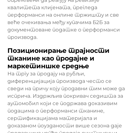
квалитета клијената, прегледа
перформанси на онлине тржишту и све
веће очекивања међу купачима Б2Б за
документоване податке о перформанси
производа.
Позиционирање трајности
тканине као продајне и
маркетиншке средње
На тргу за продају на рубљи,
диференцијација производа често се
сведи на причу коју продавни тим може да
исприча. Издржљив покривач седишта за
аутомобил који се подржава доказивим
подацима о перформанси тканине,
сертификацијама материјала и
доказаном поузданости више сезона даје
продавцима уопће продаје суштинску и