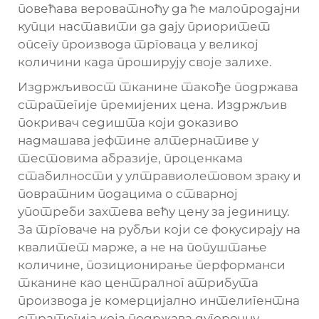
повећава вероватноћу да ће малопродајни
купци наставити да дају приоритет
опсегу производа трговаца у великој
количини када проширују своје залихе.
Издржљивост тканине такође подржава
стратегије премијених цена. Издржљив
покривач седишта који доказиво
надмашава јефтине алтернативе у
тестовима абразије, проценкама
стабилности у ултравиолетовом зраку и
повратним подацима о стварној
употреби захтева већу цену за јединицу.
За трговаче на рубљи који се фокусирају на
квалитет марже, а не на попуштање
количине, позиционирање перформанси
тканине као централног атрибута
производа је комерцијално интелигентна
стратегија која подржава дугорочну