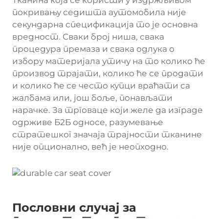
покривању седишта аутомобила није
секундарна спецификација то је основна
вредност. Сваки број ниша, свака
процедура премаза и свака одлука о
избору материјала утичу на то колико ће
производ трајати, колико ће се продати
и колико ће се често купци враћати са
жалбама или, још боље, понављати
нарачке. За трговаце који желе да изграде
одрживе Б2Б односе, разумевање
стратешког значаја трајности тканине
није опционално, већ је неопходно.
Пословни случај за