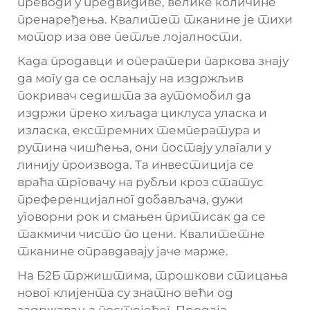
преводи у предвидиве, велике количине
пренаређења. Квалитет тканине је тихи
мотор иза ове петље лојалности.
Када продавци и оператери паркова знају
да могу да се ослањају на издржљив
покривач седишта за аутомобил да
издржи преко хиљада циклуса уласка и
изласка, екстремних температура и
рутина чишћења, они постају улагали у
линију производа. Та инвестиција се
враћа трговачу на рубљи кроз статус
преференцијалног добављача, дужи
уговорни рок и смањен притисак да се
такмичи чисто по цени. Квалитетне
тканине оправдавају јаче марже.
На Б2Б тржиштима, трошкови стицања
новог клијента су знатно већи од
задржавања постојећег. Продаја