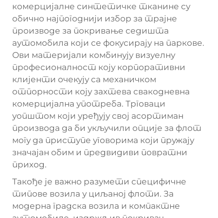
комерцијалне синтетичке тканине су
обично најпогоднији избор за трајне
производе за покривање седишта
аутомобила који се фокусирају на паркове.
Ови материјали комбинују визуелну
професионалност коју корпоративни
клијенти очекују са механичком
отпорности коју захтева свакодневна
комерцијална употреба. Трговаци
уопштом који уређују свој асортиман
производа да би укључили опције за флот
могу да приступе уговорима који пружају
значајан обим и предвидиви повратни
приход.
Такође је важно разумети специфичне
типове возила у циљаној флоти. За
модерна градска возила и компактне
аутомобиле, издржљив покривач