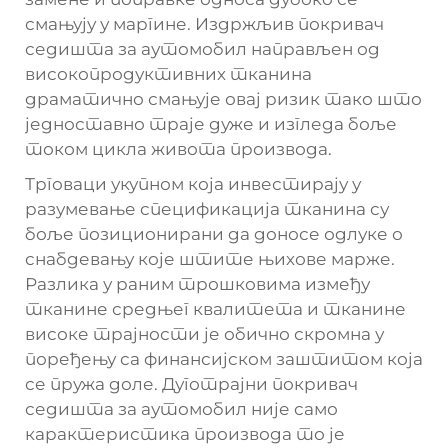
смањују у маргине. Издржљив покривач
седишта за аутомобил направљен од
високопродуктивних тканина
драматично смањује овај ризик тако што
једноставно траје дуже и изгледа боље
током цикла живота производа.
Трговаци укупном која инвестирају у
разумевање спецификација тканина су
боље позиционирани да доносе одлуке о
снабдевању које штите њихове марже.
Разлика у раним трошковима између
тканине средњег квалитета и тканине
високе трајности је обично скромна у
поређењу са финансијском заштитом која
се пружа доле. Дуготрајни покривач
седишта за аутомобил није само
карактеристика производа то је