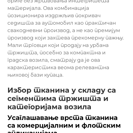
бриге без жртвовања интегритета
материјала. Ова комбинација
позиционира издржљив покривач
седишта за аутомобил као практичан
свакодневни производ, а не као премијум
производ који захтева прекомерну пажњу.
Мали трговци који продају на урбана
тржишта, посебно за компактна и
градска возила, сматрају да је ова
карактеристика веома релевантна
њиховој бази купаца.
Избор тканина у складу са
сегментима тржишта и
категоријама возила
Усаглашавање врста тканина
са комерцијалним и флотским