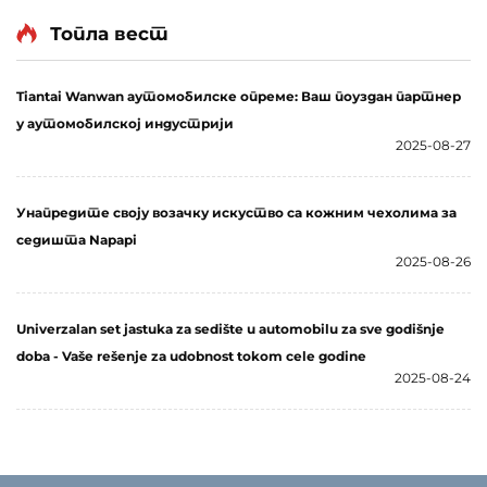
комплет јастука за седишта за све годишње доба. Овај
Топла вест
трочлани комплет, тачно пројектован, представља
значајан напредак...
Tiantai Wanwan аутомобилске опреме: Ваш поуздан партнер
у аутомобилској индустрији
2025-08-27
Унапредите своју возачку искуство са кожним чехолима за
седишта Napapi
2025-08-26
Univerzalan set jastuka za sedište u automobilu za sve godišnje
doba - Vaše rešenje za udobnost tokom cele godine
2025-08-24