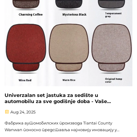
Univerzalan set jastuka za sedište u
automobilu za sve godišnje doba - Vaše
rešenje za udobnost tokom cele godine
Aug 24, 2025
Фабрика аутомобилских производа Tiantai County
Wanwan поносно представља најновију иновацију у
решењима за удобност у возилима: универзални