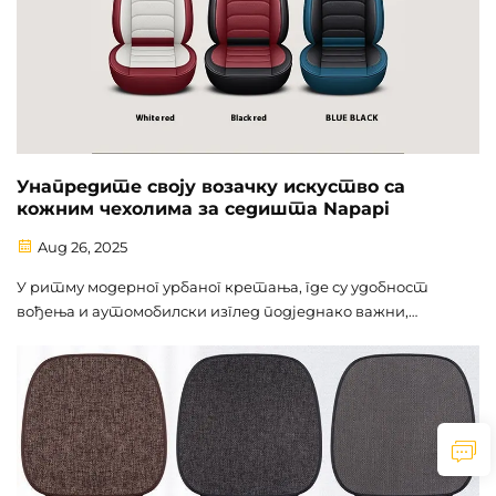
Унапредите своју возачку искуство са
кожним чехолима за седишта Napapi
Aug 26, 2025
У ритму модерног урбаног кретања, где су удобност
вођења и аутомобилски изглед подједнако важни,
поносно представљамо аутомобилску кожнату опрему
за седишта Напапи, која је сада званично доступна на
нашем међународном е-трговинском...