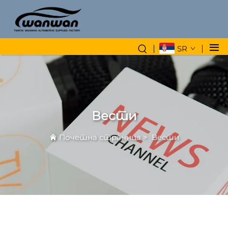
SR
Вести
Почетна страница
>
Вести