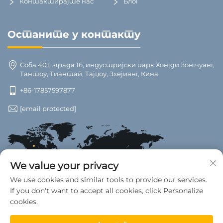
Контактирајте нас
Блог
Останите у контакту
Соба 401, зграда 16, индустријски парк Хонгди Зонгчуанг,
Тантоу, Тиантай, Тајџоу, Зхејианг, Кина
+86-17857597877
[email protected]
We value your privacy
We use cookies and similar tools to provide our services.
If you don't want to accept all cookies, click Personalize
cookies.