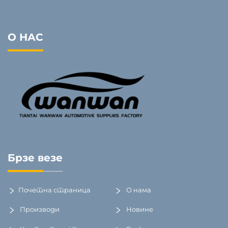
О НАС
Брзе везе
Почетна страница
О нама
Производи
Новине