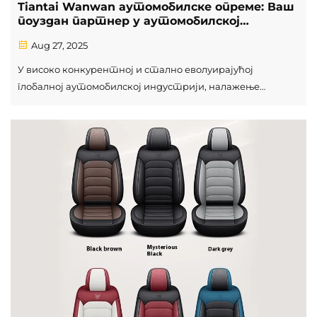
Tiantai Wanwan аутомобилске опреме: Ваш
поуздан партнер у аутомобилској
индустрији
Aug 27, 2025
У високо конкурентној и стално еволуирајућој
глобалној аутомобилској индустрији, налажење
поузданог партнера за аутомобилске резервне делове
је од пресудног значаја. Аутомобилски резервни делови
Тиантай Ванван увек су се истакли као симбол
квалитета, поузданости и иновација...