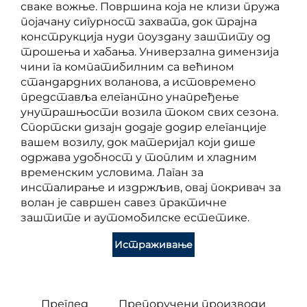
сваке вожње. Површина која не клизи пружа
појачану сигурност захвата, док трајна
конструкција нуди поуздану заштиту од
трошења и хабања. Универзална димензија
чини га компатибилним са већином
стандардних воланова, а истовремено
представља елегантно унапређење
унутрашњости возила током свих сезона.
Спортски дизајн додаје додир елеганције
вашем возилу, док материјал који дише
одржава удобност у топлим и хладним
временским условима. Лаган за
инсталирање и издржљив, овај покривач за
волан је савршен савез практичне
заштите и аутомобилске естетике.
Истраживање
Преглед
Препоручени производи