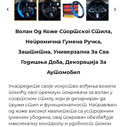
Волан Од Коже Спортског Стила,
Непромична Гумена Ручка,
Заштитна, Универзална За Сва
Годишња Доба, Декорација За
Аутомобил
Унапредите своје искуство вођења возила
помоћу овог премиум покривача за волан у
спортском стилу, који је дизајниран да
пружи стил и функционалност. Направљен
од коже високог квалитета са устројеним
гуменим убодима, овај покривач обезбеђује
максималну контролу и удобност током