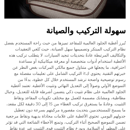
سهولة التركيب والصيانة
تُبرز أغطية الجلود العالمية للمقاعد تميزها من حيث راحة المستخدم بفضل
نظام التركيب المبتكر وتصميمها سهل الصيانة، حيث تُلغي التعقيدات
والتكاليف المرتبطة عادةً بتحديثات تنجيد السيارات. لا يتطلب تركيب هذه
الأغطية استخدام أدوات متخصصة أو معرفة ميكانيكية أو مساعدة
احترافية، ما يجعلها في متناول جميع مالكي المركبات بغض النظر عن
خبرتهم التقنية. يحتوي كit التركيب الشامل على تعليمات مفصلة مع
رسوم توضيحية واضحة ترشد المستخدم خلال كل خطوة، بدءًا من
التموضع الأولي وصولاً إلى التعديل النهائي وتثبيت الأغطية. تعتمد أغطية
الجلود العالمية على نظام تثبيت ذكي يتضمن أشرطة قابلة للتعديل، وحبال
مطاطية، ومشابك مصممة للعمل مع مختلف تكوينات المقاعد ونقاط
التثبيت. وعادةً ما يستغرق تركيب الغطاء من 15 إلى 30 دقيقة لكل مقعد،
ما يسمح للمستخدمين بتحديث مقصورة مركبتهم بسرعة دون تعطيل
جدولهم اليومي. تحتوي الأغطية على علامات محاذاة بديهية ونقاط مرجعية
تضمن التموضع الصحيح أثناء التركيب، وتمنع الأخطاء الشائعة التي قد تؤثر
على المظهر أو السلامة. ويوزع نظام التثبيت قوى التثبيت عبر عدة نقاط