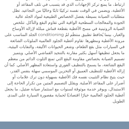
ارتباط، ما يمنع تركز الإجهادات الذي قد يتسبب في تلف المقاعد أو
الأغطية، ويضمن في الوقت نفسه تركيبًا ثابتًا وخاليًا من التجاعيد. تظل
متطلبات الصيانة بسيطة بفضل الخصائص الطبيعية لمواد الجلد عالية
الجودة والمعالجات السطحية الواقية التي تقاوم البقع والتآكل. تتلخص
الصيانة الروتينية في مسح الأغطية بقطعة قماش مبللة لإزالة الأوساخ
والغبار، بينما يُحافظ تطبيق منتظَم لمُ conditioning الجلد المناسب على
مرونة الأغطية ومظهرها. تقاوم أغطية الجلود العالمية الملوثات الشائعة
في السيارات مثل بقع الطعام، وشعر الحيوانات الأليفة، والنفايات البيئية،
ما يجعل تنظيفها أسهل بكثير مقارنة بالتنجيد القماشي الأصلي. ويتميز
تصميم الصيانة بخصائص مقاومة البقع التي تمنع التلوث الدائم من معظم
البقع الشائعة، ما يسمح بالتنظيف الفوري واستعادة المظهر الأصلي. كما أن
إزالة الأغطية للتنظيف العميق أو التخزين الموسمي سهلة بنفس القدر،
حيث يتيح نظام التثبيت نفسه فك الأغطية بسهولة دون ترك علامات أو
أضرار على المقاعد الأصلية. ويقلل التصميم المتين من تكرار الحاجة إلى
الاستبدال، ويوفر خدمة موثوقة لسنوات مع استثمار صيانة ضئيل، ما يجعل
أغطية الجلود العالمية خيارًا اقتصاديًا لحماية مقصورة السيارة على المدى
الطويل.