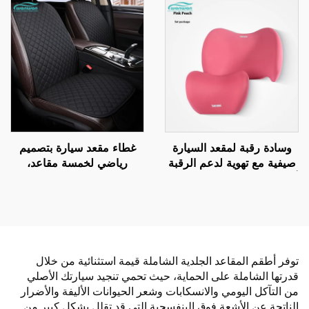
ستارة نوافذ كهروستاتيكية
وتدليك، مصنوعة من القماش
لعزل الحرارة وحجب أشعة
القطني، مناسبة لفصل الربيع
الشمس
والصيف، متوافقة مع ماركة
Mazda
وسادة رقبة لمقعد السيارة
غطاء مقعد سيارة بتصميم
صيفية مع تهوية لدعم الرقبة
رياضي لخمسة مقاعد،
أثناء القيادة مصنوعة من مواد
مجموعة ثلاثية عالمية غير
جلدية لمقاعد السيارات
قابلة للانزلاق بدون ربط، مع
والطائرات
مسند للظهر وخاصية التهوية
والتدليك
توفر أطقم المقاعد الجلدية الشاملة قيمة استثنائية من خلال
قدرتها الشاملة على الحماية، حيث تحمي تنجيد سيارتك الأصلي
من التآكل اليومي والانسكابات وشعر الحيوانات الأليفة والأضرار
الناتجة عن الأشعة فوق البنفسجية التي قد تقلل بشكل كبير من