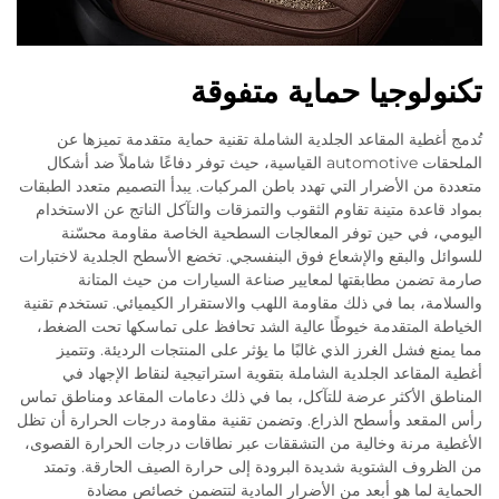
تكنولوجيا حماية متفوقة
تُدمج أغطية المقاعد الجلدية الشاملة تقنية حماية متقدمة تميزها عن
الملحقات automotive القياسية، حيث توفر دفاعًا شاملاً ضد أشكال
متعددة من الأضرار التي تهدد باطن المركبات. يبدأ التصميم متعدد الطبقات
بمواد قاعدة متينة تقاوم الثقوب والتمزقات والتآكل الناتج عن الاستخدام
اليومي، في حين توفر المعالجات السطحية الخاصة مقاومة محسّنة
للسوائل والبقع والإشعاع فوق البنفسجي. تخضع الأسطح الجلدية لاختبارات
صارمة تضمن مطابقتها لمعايير صناعة السيارات من حيث المتانة
والسلامة، بما في ذلك مقاومة اللهب والاستقرار الكيميائي. تستخدم تقنية
الخياطة المتقدمة خيوطًا عالية الشد تحافظ على تماسكها تحت الضغط،
مما يمنع فشل الغرز الذي غالبًا ما يؤثر على المنتجات الرديئة. وتتميز
أغطية المقاعد الجلدية الشاملة بتقوية استراتيجية لنقاط الإجهاد في
المناطق الأكثر عرضة للتآكل، بما في ذلك دعامات المقاعد ومناطق تماس
رأس المقعد وأسطح الذراع. وتضمن تقنية مقاومة درجات الحرارة أن تظل
الأغطية مرنة وخالية من التشققات عبر نطاقات درجات الحرارة القصوى،
من الظروف الشتوية شديدة البرودة إلى حرارة الصيف الحارقة. وتمتد
الحماية لما هو أبعد من الأضرار المادية لتتضمن خصائص مضادة