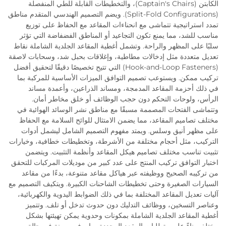
الكابتن (Captain's Chairs)، والتخطيطات القابلة للطي المنفصلة
(Split-Fold Configurations). ويضم التصميم الهندسي المتقدم مناطق
تمدد استراتيجية تتماشى مع انحناءات المقاعد مع الحفاظ على توزيع
مناسب للشد، مما يمنع تكون التجاعيد أو المناطق الفضفاضة التي تؤثر
سلبًا على المظهر والراحة. وتشمل أغطية المقاعد الجلدية الشاملة نقاط
تعديل متعددة مثل إدخالات مطاطية، وإغلاقات بحبل شد، وسحابات لاصقة
(Hook-and-Loop Fasteners) التي تتيح تخصيصًا دقيقًا لتحقيق أفضل
تركيب ممكن. ويستوعب تصميم التوافق الميزات الأساسية للمركبة بما
في ذلك أحزمة المقاعد المدمجة، ومساند الذراعين، وأعمدة مساند
الرأس، ولوحات التحكم دون حجب الوظائف أو خلق مخاطر أمان.
وتتماشى الفتحات المصممة مسبقًا مع مناطق نشر الوسائد الهوائية في
مختلف تصاميم المقاعد، مما يضمن الامتثال للوائح السلامة مع الحفاظ
على مظهر أنيق وسلس. ويمتد مفهوم التصميم الشامل ليشمل أدوات
التركيب، مثل أحجام مختلفة من الأشرطة، وتخطيطات خطافية، وخيارات
تثبيت تناسب مختلف تصاميم هيكل المقاعد وأنظمة التثبيت. ويتضمن
اختبار التوافق تركيب المنتج على عدد كبير من موديلات المركبات للتحقق
من تركيبه الصحيح ووظيفته عبر هياكل مقاعد متنوعة، بدءًا من مقاعد
السيارات الصغيرة وحتى تخطيطات الشاحنات الكبيرة. ويتكيف التصميم مع
آليات تعديل المقاعد المختلفة بما في ذلك الضوابط اليدوية والكهربائية،
وعناصر التسخين، ووظائف التدليك دون حدوث تدخل أو تلف. وتتميز
أغطية المقاعد الجلدية الشاملة بمكونات وحدوية يمكن تهيئتها بشكل
مختلف بناءً على متطلبات المقعد المحددة، ما يوفر مرونة في حالة