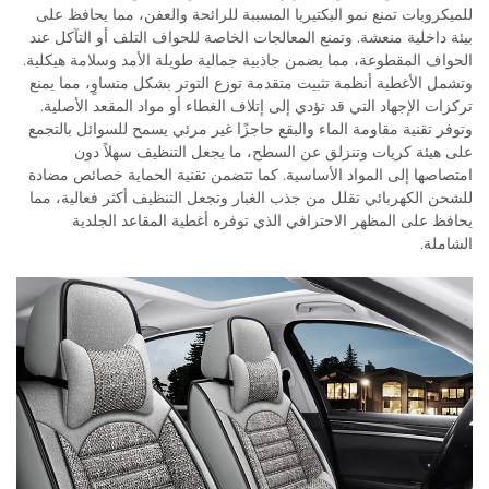
للميكروبات تمنع نمو البكتيريا المسببة للرائحة والعفن، مما يحافظ على
بيئة داخلية منعشة. وتمنع المعالجات الخاصة للحواف التلف أو التآكل عند
الحواف المقطوعة، مما يضمن جاذبية جمالية طويلة الأمد وسلامة هيكلية.
وتشمل الأغطية أنظمة تثبيت متقدمة توزع التوتر بشكل متساوٍ، مما يمنع
تركزات الإجهاد التي قد تؤدي إلى إتلاف الغطاء أو مواد المقعد الأصلية.
وتوفر تقنية مقاومة الماء والبقع حاجزًا غير مرئي يسمح للسوائل بالتجمع
على هيئة كريات وتنزلق عن السطح، ما يجعل التنظيف سهلاً دون
امتصاصها إلى المواد الأساسية. كما تتضمن تقنية الحماية خصائص مضادة
للشحن الكهربائي تقلل من جذب الغبار وتجعل التنظيف أكثر فعالية، مما
يحافظ على المظهر الاحترافي الذي توفره أغطية المقاعد الجلدية
الشاملة.