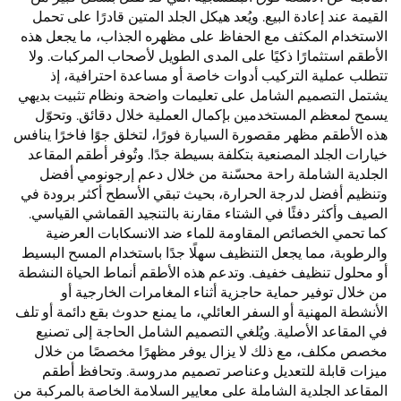
القيمة عند إعادة البيع. ويُعد هيكل الجلد المتين قادرًا على تحمل
الاستخدام المكثف مع الحفاظ على مظهره الجذاب، ما يجعل هذه
الأطقم استثمارًا ذكيًا على المدى الطويل لأصحاب المركبات. ولا
تتطلب عملية التركيب أدوات خاصة أو مساعدة احترافية، إذ
يشتمل التصميم الشامل على تعليمات واضحة ونظام تثبيت بديهي
يسمح لمعظم المستخدمين بإكمال العملية خلال دقائق. وتحوّل
هذه الأطقم مظهر مقصورة السيارة فورًا، لتخلق جوًا فاخرًا ينافس
خيارات الجلد المصنعية بتكلفة بسيطة جدًا. وتُوفر أطقم المقاعد
الجلدية الشاملة راحة محسّنة من خلال دعم إرجونومي أفضل
وتنظيم أفضل لدرجة الحرارة، بحيث تبقي الأسطح أكثر برودة في
الصيف وأكثر دفئًا في الشتاء مقارنة بالتنجيد القماشي القياسي.
كما تحمي الخصائص المقاومة للماء ضد الانسكابات العرضية
والرطوبة، مما يجعل التنظيف سهلًا جدًا باستخدام المسح البسيط
أو محلول تنظيف خفيف. وتدعم هذه الأطقم أنماط الحياة النشطة
من خلال توفير حماية حاجزية أثناء المغامرات الخارجية أو
الأنشطة المهنية أو السفر العائلي، ما يمنع حدوث بقع دائمة أو تلف
في المقاعد الأصلية. ويُلغي التصميم الشامل الحاجة إلى تصنيع
مخصص مكلف، مع ذلك لا يزال يوفر مظهرًا مخصصًا من خلال
ميزات قابلة للتعديل وعناصر تصميم مدروسة. وتحافظ أطقم
المقاعد الجلدية الشاملة على معايير السلامة الخاصة بالمركبة من