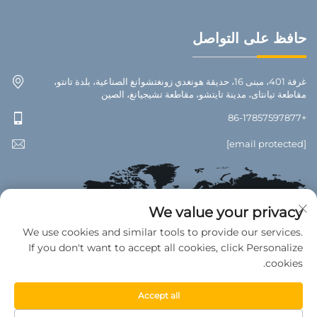
حافظ على التواصل
غرفة 401، مبنى 16، حديقة هونغدي زونغتشوانغ الصناعية، بلدة تانتو،
مقاطعة تيانتاى، مدينة تايتشو، مقاطعة تشيجيانغ، الصين
+86-17857597877
[email protected]
We value your privacy
We use cookies and similar tools to provide our services.
If you don't want to accept all cookies, click Personalize
cookies.
Accept all
جميع الحقوق محفوظة © 2025 لمصنع تيانتاى للإكسسوارات السيارات. —