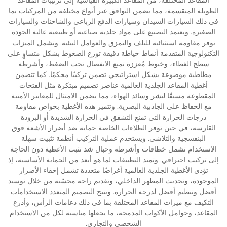
الطويلة المنقسمة، مما يضمن التوافق عبر أنواع مختلفة من المركبات بما
في ذلك السيارات السيدان وسيارات الدفع الرباعي والشاحنات والسيارات
الصغيرة. ويعتمد التصنيع على مواد جلدية صناعية أو طبيعية عالية الجودة
توفر مقاومة استثنائية للتلف والتمزق والعوامل البيئية. وتشمل الميزات
التكنولوجية المتقدمة أنماط خياطة دقيقة توزع الضغوط بشكل متساوٍ على
سطح الغطاء، وخيوط مُعززة تمنع الانفصال تحت الضغط، وأشرطة
مطاطية موضوعة بشكل استراتيجي تضمن تركيبًا محكمًا. كما تتضمن
أغطية المقاعد الجلدية العالمية عناصر تصميم مبتكرة مثل الفتحات
المقطوعة مسبقًا لنشر وسائد الهواء، مما يضمن الامتثال للمعايير الأمنية
مع الحفاظ على الجاذبية البصرية. وتتميز هذه الأغطية بخواص مقاومة
درجات الحرارة التي تمنع التشقق في الحرارة الشديدة أو البرودة
القارسة، في حين توفر الطلاءات الخاصة حماية ضد أضرار الأشعة فوق
البنفسجية والتلاشي. ويستخدم عملية التركيب أنظمة تثبيت سهلة
الاستخدام تشمل خطافات وأشرطة وحبال شد تثبت الأغطية دون الحاجة
إلى تركيب احترافي. وتمتد التطبيقات لما هو أبعد من الحماية الأساسية، إذ
تؤدي الأغطية الجلدية العالمية أغراضًا متعددة تشمل إخفاء الأضرار
الموجودة، وتحديث المظهر الداخلي، وتقديم راحة محسّنة من خلال توسيد
أفضل وتنظيم أفضل لدرجة الحرارة. ويتيح التصميم المتعدد الاستخدامات
التكيف مع ميزات المقاعد المختلفة بما في ذلك دعامات الرأس، وأذرع
المقاعد، وحوامل الأكواب المدمجة، ما يجعلها مناسبة لكل من الاستخدام
الشخصي والتجاري.