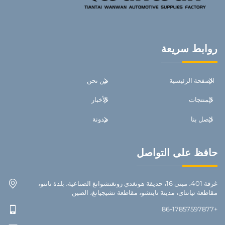
روابط سريعة
الصفحة الرئيسية
من نحن
المنتجات
الأخبار
اتصل بنا
مدونة
حافظ على التواصل
غرفة 401، مبنى 16، حديقة هونغدي زونغتشوانغ الصناعية، بلدة تانتو،
مقاطعة تيانتاى، مدينة تايتشو، مقاطعة تشيجيانغ، الصين
+86-17857597877