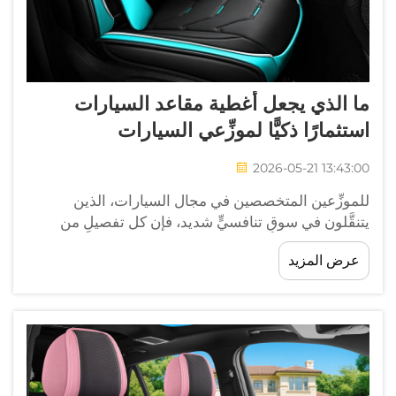
ما الذي يجعل أغطية مقاعد السيارات
استثمارًا ذكيًّا لموزِّعي السيارات
2026-05-21 13:43:00
للموزِّعين المتخصصين في مجال السيارات، الذين
يتنقَّلون في سوقٍ تنافسيٍّ شديد، فإن كل تفصيلٍ من
تفاصيل تجربة العميل يسهم في تشكيل الانطباع والرضا،
عرض المزيد
وينتهي به المطاف إلى تحقيق الإيرادات. ومن
الاستثمارات التي تُهمَل غالبًا، رغم فائدتها العملية الكبيرة،
أغطية مقاعد السيارات — وهي أغطية واقية، أ...