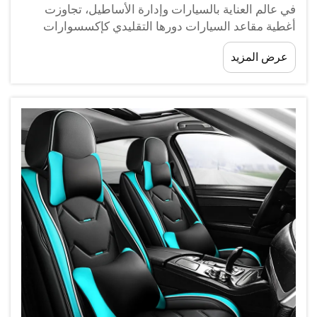
في عالم العناية بالسيارات وإدارة الأساطيل، تجاوزت
أغطية مقاعد السيارات دورها التقليدي كإكسسوارات
بسيطة بكثير. فاليوم، تمثّل هذه الأغطية استثمارًا ذا معنى
عرض المزيد
في كلٍّ من عمر السيارة الافتراضي والعروض الاحترافية.
سواء...