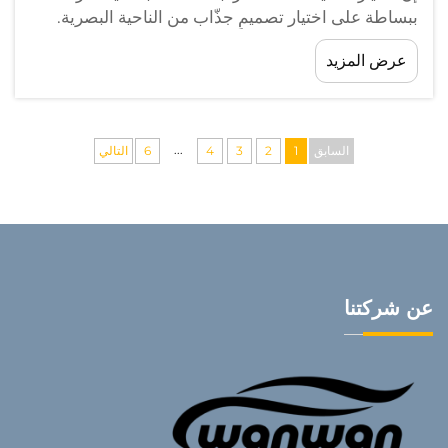
ببساطة على اختيار تصميمٍ جذّاب من الناحية البصرية.
فللمدراء المسؤولين عن أساطيل المركبات، والمسافرين
عرض المزيد
اليوميين، وهواة السيارات على حدٍّ سواء، تؤثر جودة
أغطية مقاعد المركبات تأثيراً مباشراً في مستوى الراحة
وطول عمر المقصورة الداخلية...
...
السابق
1
2
3
4
6
التالي
عن شركتنا