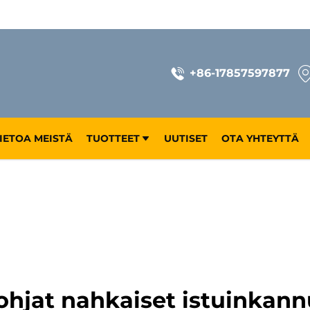
+86-17857597877
IETOA MEISTÄ
TUOTTEET
UUTISET
OTA YHTEYTTÄ
sohjat nahkaiset istuinkann