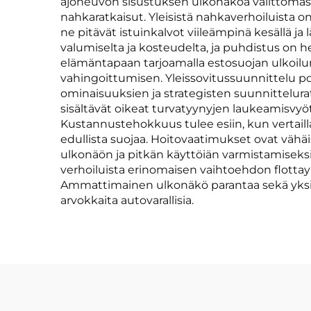
ajoneuvon sisustuksen ulkonäköä välittömäs
nahkaratkaisut. Yleisistä nahkaverhoiluista
ne pitävät istuinkalvot viileämpinä kesällä ja
valumiselta ja kosteudelta, ja puhdistus on h
elämäntapaan tarjoamalla estosuojan ulkoilure
vahingoittumisen. Yleissovitussuunnittelu pois
ominaisuuksien ja strategisten suunnittelura
sisältävät oikeat turvatyynyjen laukeamisvyöt 
Kustannustehokkuus tulee esiin, kun vertail
edullista suojaa. Hoitovaatimukset ovat vähäis
ulkonäön ja pitkän käyttöiän varmistamisek
verhoiluista erinomaisen vaihtoehdon flottayrity
Ammattimainen ulkonäkö parantaa sekä yksity
arvokkaita autovarallisia.