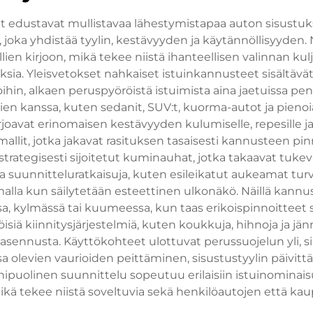
t edustavat mullistavaa lähestymistapaa auton sisustuk
, joka yhdistää tyylin, kestävyyden ja käytännöllisyyden.
en kirjoon, mikä tekee niistä ihanteellisen valinnan kulj
ksia. Yleisvetokset nahkaiset istuinkannusteet sisältäv
oihin, alkaen peruspyöröistä istuimista aina jaetuissa p
n kanssa, kuten sedanit, SUV:t, kuorma-autot ja pienoia
arjoavat erinomaisen kestävyyden kulumiselle, repesille ja 
lit, jotka jakavat rasituksen tasaisesti kannusteen pinn
strategisesti sijoitetut kuminauhat, jotka takaavat tuke
sia suunnitteluratkaisuja, kuten esileikatut aukeamat tu
la kun säilytetään esteettinen ulkonäkö. Näillä kannus
a, kylmässä tai kuumeessa, kun taas erikoispinnoitteet s
iä kiinnitysjärjestelmiä, kuten koukkuja, hihnoja ja jän
ennusta. Käyttökohteet ulottuvat perussuojelun yli, si
ssa olevien vaurioiden peittäminen, sisustustyylin pä
puolinen suunnittelu sopeutuu erilaisiin istuinominais
kä tekee niistä soveltuvia sekä henkilöautojen että kau