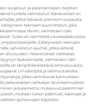
sen suojeluun ja parantamiseen, tarjoten
 Nämä huolella valmistetut lisävarusteet on
ettajille, jotka haluavat premium-suojausta
ät edistyneen teknisen suunnittelun, joka
enkkiasennossa oleviin, varmistaen näin
utot. Tuote on valmistettu korkealaatuisista
ympäristötekijöille. Edistyneisiin teknisiin
alle, vahvistetut saumat, jotka estävät
van istuvuuden. Yleisvetokset nahkaiset
rvatyynyn laukeamiselle, varmistaen näin
teilla on lämpötilankestäviä ominaisuuksia,
uojaavat UV-säteilyltä ja värimuutoksilta.
nitysnaruja, jotka varmistavat kannusteen
llä yleisvetokset nahkaiset istuinkannusteet
ivittäminen ja parannettu mukavuus paremman
uuksiin, mukaan lukien pääntuet, käsinojat ja
pallisten ajoneuvojen käyttöön.