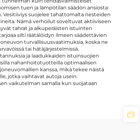
n tunnelman kuin tehdasvalmisteiset
nomisen tuen ja lämpötilan säädön ansiosta:
n. Vesitiiviys suojelee tahattomalta nesteiden
ineita. Nämä verhoilut soveltuvat aktiiviseen
yvät tahrat ja alkuperäisten istuinten
tarjoaa silti räätälöidyn ilmeen säädettävien
ajoneuvon turvallisuusvaatimuksia, koska ne
rvavöissä tai hätäjärjestelmissä.
tannuksia ja laadukkaiden istuinsuojien
aisilla nahanhoitotuotteilla optimaalisen
joneuvomallien kanssa, mikä tekee näistä
lle, jotka vaihtavat autoja usein.
isen vaikutelman samalla kun suojataan