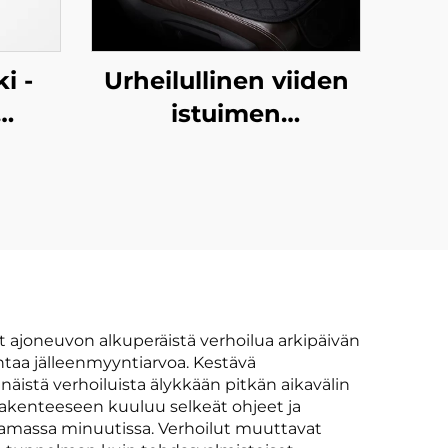
i -
Urheilullinen viiden
istuimen
autotuoliverhoilu Ei-
ardin
liukuva
yleiskäyttöinen
yksittäinen selkänoja
ista
solmimaton kolmen
oneen
kappaleen joukko
Ilmanvaihto
at ajoneuvon alkuperäistä verhoilua arkipäivän
lentaa jälleenmyyntiarvoa. Kestävä
hierontaominaisuudet
istä verhoiluista älykkään pitkän aikavälin
eisrakenteeseen kuuluu selkeät ohjeet ja
utamassa minuutissa. Verhoilut muuttavat