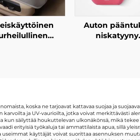
leiskäyttöinen
Auton pääntuk
urheilullinen
niskatyyny
oilu yksiosainen
kesäajoon
ahkautuolituki
lentoyhtiöstand
viileä
mukainen
rontaominaisuus
niskatyyny
pellava
nahkamateriaal
ät/kesäkäyttöön
auton ja lentok
da yhteensopiva
istuimille
rinomaista, koska ne tarjoavat kattavaa suojaa ja suojaav
n karvoilta ja UV-vaurioilta, jotka voivat merkittävästi a
 kun säilyttää houkuttelevan ulkonäkönsä, mikä tekee nä
vaadi erityisiä työkaluja tai ammattilaista apua, sillä yl
avulla useimmat käyttäjät voivat suorittaa asennuksen mu