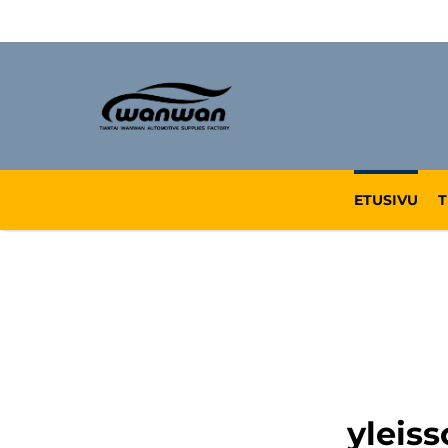
ETUSIVU
T
yleis