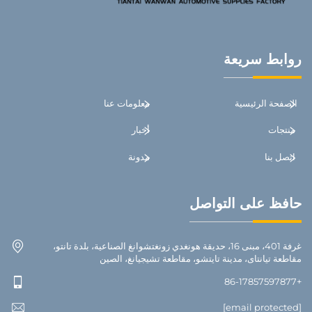
روابط سريعة
الصفحة الرئيسية
معلومات عنا
منتجات
أخبار
اتصل بنا
مدونة
حافظ على التواصل
غرفة 401، مبنى 16، حديقة هونغدي زونغتشوانغ الصناعية، بلدة تانتو،
مقاطعة تيانتاى، مدينة تايتشو، مقاطعة تشيجيانغ، الصين
+86-17857597877
[email protected]