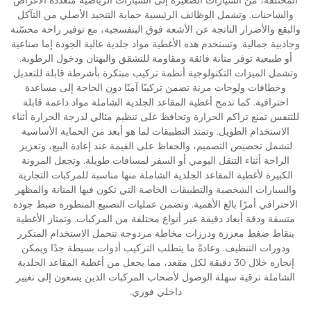
والشاحنات. وتشمل الوظائف الرئيسية حماية التنجيد الأصلي من التآكل
والبقع والأضرار الناتجة عن الأشعة فوق البنفسجية، مع توفير راحة محسّنة
وجاذبية جمالية. وتستخدم هذه الأغطية مواد جلدية عالية الجودة إما صناعية
أو طبيعية توفر متانة فائقة ومقاومة للتشقق والبهتان ودخول الرطوبة.
وتشمل الميزات التكنولوجية أنظمة تركيب مبتكرة بأشرطة قابلة للتعديل
وخطافات ولوحات مرنة تضمن تركيبًا آمنًا دون الحاجة إلى مساعدة
احترافية. كما تدمج أغطية المقاعد الجلدية الشاملة مواد داعمة قابلة
للتنفس تمنع تراكم الحرارة وتحافظ على تنظيم مثالي لدرجة الحرارة أثناء
الاستخدام الطويل. وتمتد التطبيقات لما هو أبعد من الحماية الأساسية
لتشمل تخصيص التصميم، والحفاظ على القيمة عند إعادة البيع، وتعزيز
الراحة أثناء التنقل اليومي أو السفر لمسافات طويلة. وتجعل المرونة
الكبيرة لأغطية المقاعد الجلدية الشاملة منها مناسبة للمركبات التجارية
والسيارات الشخصية والتطبيقات الخاصة التي تكون فيها المتانة والمظهر
الاحترافي أمرًا بالغ الأهمية. وتضمن عمليات التصنيع المتطورة ضبط جودة
متسقة ودقة أبعاد دقيقة عبر أنواع مختلفة من المركبات. وتمتاز الأغطية
بنقاط ضغط معززة ودرزات مخاطة مزدوجة تتحمل الاستخدام المتكرر
ودورات التنظيف. وعادةً ما يتطلب التركيب أدوات بسيطة جدًا ويمكن
إنجازه خلال 30 دقيقة لكل مقعد، مما يجعل من أغطية المقاعد الجلدية
الشاملة ترقية سهلة الوصول لأصحاب المركبات الذين يسعون إلى تغيير
داخلي فوري.