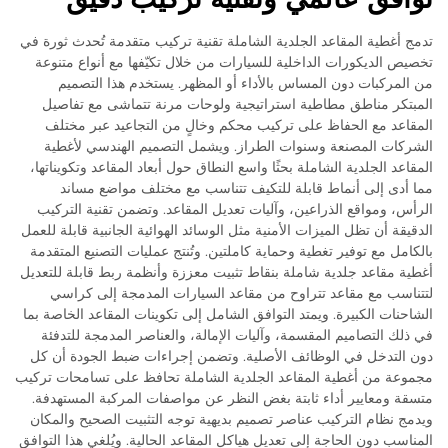
تدمج أغطية المقاعد الجلدية الشاملة تقنية تركيب متقدمة تُحدث ثورة في
تخصيص الديكورات الداخلية للسيارات من خلال تكيّفها مع أنواع متنوعة
من المركبات دون المساس بالأداء أو المظهر. يستخدم هذا التصميم
المبتكر مناطق مطاطية استراتيجية ولوحات مرنة تتماشى مع تفاصيل
المقاعد مع الحفاظ على تركيب محكم وخالٍ من التجاعيد عبر مختلف
الشركات المصنعة وسنوات الطراز. ويشمل التصميم الهندسي لأغطية
المقاعد الجلدية الشاملة بحثًا واسع النطاق حول أبعاد المقاعد وتكويناتها،
مما أدى إلى أنماط قابلة للتكيف تتناسب مع مختلف مواضع مساند
الرأس، ومواقع الذراعين، وآليات تعديل المقاعد. وتضمن تقنية التركيب
الدقيقة أن تظل الميزات الأمنية مثل الوسائد الهوائية الجانبية قابلة للعمل
بالكامل مع توفير تغطية وحماية كاملتين. وتُنتج عمليات التصنيع المتقدمة
أغطية مقاعد جلدية شاملة بنقاط تثبيت معززة وأنظمة ربط قابلة للتعديل
لتتناسب مع مقاعد تتراوح من مقاعد السيارات المدمجة إلى كراسي
الشاحنات الكبيرة. ويمتد التوافق الشامل إلى تكوينات المقاعد الخاصة بما
في ذلك التصاميم المقسمة، وآليات الإمالة، والعناصر المدمجة للتدفئة
دون التدخل في الوظائف الأصلية. وتضمن إجراءات ضبط الجودة أن كل
مجموعة من أغطية المقاعد الجلدية الشاملة تحافظ على تسامحات تركيب
متسقة ومعايير أداء ثابتة بغض النظر عن مواصفات المركبة المستهدفة.
ويدمج نظام التركيب عناصر تصميم بديهية توجه التثبيت الصحيح والمكان
المناسب دون الحاجة إلى تعديل هياكل المقاعد الحالية. ويُلغي هذا التوافق