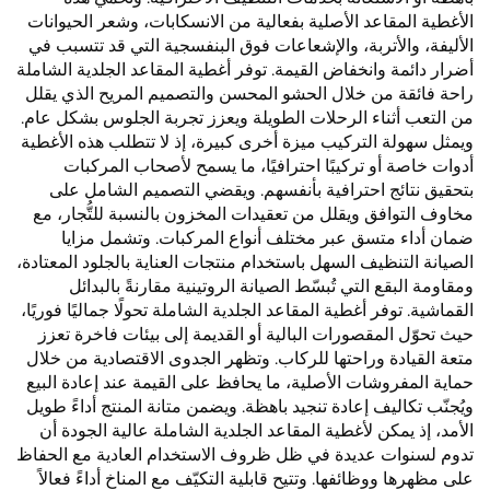
الأغطية المقاعد الأصلية بفعالية من الانسكابات، وشعر الحيوانات
الأليفة، والأتربة، والإشعاعات فوق البنفسجية التي قد تتسبب في
أضرار دائمة وانخفاض القيمة. توفر أغطية المقاعد الجلدية الشاملة
راحة فائقة من خلال الحشو المحسن والتصميم المريح الذي يقلل
من التعب أثناء الرحلات الطويلة ويعزز تجربة الجلوس بشكل عام.
ويمثل سهولة التركيب ميزة أخرى كبيرة، إذ لا تتطلب هذه الأغطية
أدوات خاصة أو تركيبًا احترافيًا، ما يسمح لأصحاب المركبات
بتحقيق نتائج احترافية بأنفسهم. ويقضي التصميم الشامل على
مخاوف التوافق ويقلل من تعقيدات المخزون بالنسبة للتُّجار، مع
ضمان أداء متسق عبر مختلف أنواع المركبات. وتشمل مزايا
الصيانة التنظيف السهل باستخدام منتجات العناية بالجلود المعتادة،
ومقاومة البقع التي تُبسّط الصيانة الروتينية مقارنةً بالبدائل
القماشية. توفر أغطية المقاعد الجلدية الشاملة تحولًا جماليًا فوريًا،
حيث تحوّل المقصورات البالية أو القديمة إلى بيئات فاخرة تعزز
متعة القيادة وراحتها للركاب. وتظهر الجدوى الاقتصادية من خلال
حماية المفروشات الأصلية، ما يحافظ على القيمة عند إعادة البيع
ويُجنّب تكاليف إعادة تنجيد باهظة. ويضمن متانة المنتج أداءً طويل
الأمد، إذ يمكن لأغطية المقاعد الجلدية الشاملة عالية الجودة أن
تدوم لسنوات عديدة في ظل ظروف الاستخدام العادية مع الحفاظ
على مظهرها ووظائفها. وتتيح قابلية التكيّف مع المناخ أداءً فعالاً