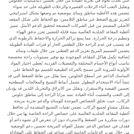
التي تُحدث تحولًا في تجربة القيادة من خلال تحسين ديناميكيات الجلوس
وتقليل التعب أثناء الرحلات القصيرة والرحلات الطويلة على حد سواء.
تتضمن هذه الأغطية مناطق وسائد موضعية تم وضعها بشكل استراتيجي
لتعزيز توزيع الضغط عبر مناطق التلامس، مع الحفاظ على شكل المقعد
الأصلي المصمم من قبل الشركات المصنعة لتحقيق الدعم الأمثل. تتميز
أغطية المقاعد الجلدية العالمية ببنية قابلة للتنفس تعزز تدفق الهواء
وتنظيم درجة الحرارة، مما يمنع تراكم الحرارة والاحتفاظ بالرطوبة الذي
قد يتسبب في عدم الراحة خلال الطقس الحار أو فترات القيادة الطويلة.
يتضمن التصميم المريح تعزيز الدعم القطني من خلال طبقات وسائد
إضافية تكمل هياكل المقاعد الموجودة مع توفير مستويات راحة مخصصة
تناسب أنواع الأجسام المختلفة والتفضيلات الفردية. يُعطي اختيار المواد
الأولوية للمرونة التي تسمح بالحركة الطبيعية للجسم مع الحفاظ على
التماسك الداعم عبر أسطح الجلوس، مما يقلل من نقاط الضغط التي قد
تنشأ أثناء الاستخدام المطول. تشمل أنماط النسيج والمعالجات السطحية
تحسين القبضة والاستقرار، وتقلل من الانزلاق والتحريك اللذين قد يؤديان
إلى التعب والتشتيت أثناء القيادة. تمتد مزايا الراحة إلى مناطق جلوس
الركاب، حيث تخلق الخصائص الموحدة للوسائد والدعم تجربة مريحة
بشكل متساوٍ لجميع الركاب. تضمن تقنيات التصنيع المتقدمة أن تحافظ
أغطية المقاعد الجلدية العالمية على خصائص الراحة الخاصة بها من خلال
دورات متكررة من الضغط والاسترداد دون أن تتعرض لأي تشوه دائم أو
فقدان في خصائص الدعم. تشمل الفوائد المريحة تحسين دعم الوضعية
من خلال تعزيز الدعامات الجانبية التي تساعد في الحفاظ على المحاذاة