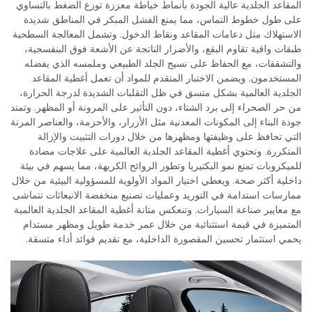
المقاعد الجلدية عالية الجودة بأنماط خياطة معززة توزع الضغط بالتساوي
على طول خطوط التماس، مما يمنع الفشل المبكر في المناطق شديدة
الاستهلاك مثل دعامات المقاعد ونقاط الدخول. وتشمل المعالجة السطحية
طبقات واقية تقاوم البقع، والأضرار الناتجة عن الأشعة فوق البنفسجية،
والتشققات، مع الحفاظ على نسيج الجلد الطبيعي وملمسه الذي يفضله
المستخدمون. ويضمن الاختبار المتقدم للمواد أن تعمل أغطية المقاعد
الجلدية العالمية بشكل متسق في ظل التقلبات الشديدة لدرجة الحرارة،
من حر الصحراء إلى برد الشتاء، دون التأثير على المرونة أو المظهر. وتمتد
جودة البناء إلى المكونات المعدنية مثل الأزرار، والأحزمة، والعناصر المرنة
التي تحافظ على وظيفتها ومظهرها من خلال دورات التثبيت والإزالة
المتكررة. وتحتوي أغطية المقاعد الجلدية العالمية على علاجات مضادة
للميكروبات تمنع نمو البكتيريا وتطور الروائح الكريهة، مما يسهم في بيئة
داخلية أكثر صحة. ويعطي اختيار المواد الأولوية للمسؤولية البيئية من خلال
ممارسات استدامة في التوريد وعمليات تصنيع منخفضة الانبعاثات تتماشى
مع معايير صناعة السيارات. وتنعكس متانة أغطية المقاعد الجلدية العالمية
المتميزة في قيمة استثنائية من خلال عمر خدمة طويل ومظهر مستدام
يحمي استثمار تحسين المقصورة الداخلية، مع تقديم فوائد أداء متسقة.