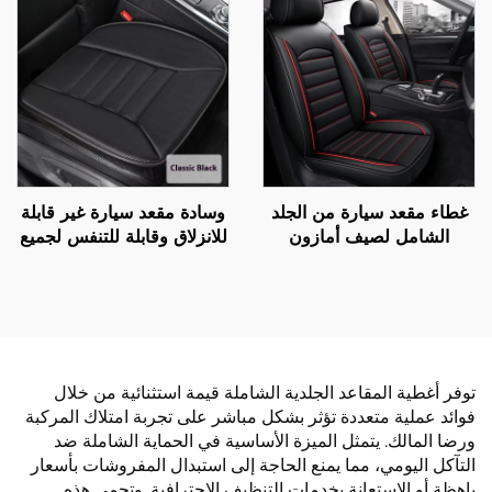
القطني، مناسبة لفصل الربيع
والصيف، متوافقة مع ماركة
Mazda
غطاء مقعد سيارة من الجلد
وسادة مقعد سيارة غير قابلة
الشامل لصيف أمازون
للانزلاق وقابلة للتنفس لجميع
بخمسة مقاعد وسادة عالمية
الفصول، وسادة كرسي مكتب
لجميع الفصول للتجارة
بدون مسند للظهر، وسادة
الخارجية عبر الحدود
للوركين
توفر أغطية المقاعد الجلدية الشاملة قيمة استثنائية من خلال
فوائد عملية متعددة تؤثر بشكل مباشر على تجربة امتلاك المركبة
ورضا المالك. يتمثل الميزة الأساسية في الحماية الشاملة ضد
التآكل اليومي، مما يمنع الحاجة إلى استبدال المفروشات بأسعار
باهظة أو الاستعانة بخدمات التنظيف الاحترافية. وتحمي هذه