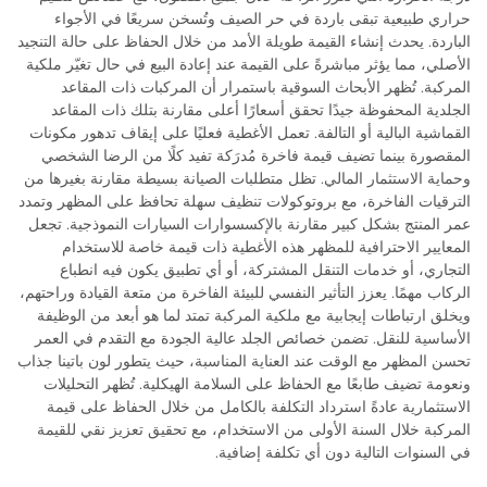
حراري طبيعية تبقى باردة في حر الصيف وتُسخن سريعًا في الأجواء
الباردة. يحدث إنشاء القيمة طويلة الأمد من خلال الحفاظ على حالة التنجيد
الأصلي، مما يؤثر مباشرةً على القيمة عند إعادة البيع في حال تغيّر ملكية
المركبة. تُظهر الأبحاث السوقية باستمرار أن المركبات ذات المقاعد
الجلدية المحفوظة جيدًا تحقق أسعارًا أعلى مقارنة بتلك ذات المقاعد
القماشية البالية أو التالفة. تعمل الأغطية فعليًا على إيقاف تدهور مكونات
المقصورة بينما تضيف قيمة فاخرة مُدرَكة تفيد كلًا من الرضا الشخصي
وحماية الاستثمار المالي. تظل متطلبات الصيانة بسيطة مقارنة بغيرها من
الترقيات الفاخرة، مع بروتوكولات تنظيف سهلة تحافظ على المظهر وتمدد
عمر المنتج بشكل كبير مقارنة بالإكسسوارات السيارات النموذجية. تجعل
المعايير الاحترافية للمظهر هذه الأغطية ذات قيمة خاصة للاستخدام
التجاري، أو خدمات التنقل المشتركة، أو أي تطبيق يكون فيه انطباع
الركاب مهمًا. يعزز التأثير النفسي للبيئة الفاخرة من متعة القيادة وراحتهم،
ويخلق ارتباطات إيجابية مع ملكية المركبة تمتد لما هو أبعد من الوظيفة
الأساسية للنقل. تضمن خصائص الجلد عالية الجودة مع التقدم في العمر
تحسن المظهر مع الوقت عند العناية المناسبة، حيث يتطور لون باتينا جذاب
ونعومة تضيف طابعًا مع الحفاظ على السلامة الهيكلية. تُظهر التحليلات
الاستثمارية عادةً استرداد التكلفة بالكامل من خلال الحفاظ على قيمة
المركبة خلال السنة الأولى من الاستخدام، مع تحقيق تعزيز نقي للقيمة
في السنوات التالية دون أي تكلفة إضافية.