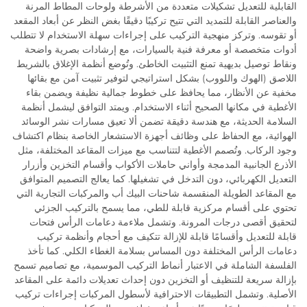
القابلية للتعديل تشكيلات متعددة من الأشرطة ولوحات المطاط المرنة
والعناصر القابلة للتمديد التي تتيح تركيبًا دقيقًا بغض النظر عن أبعاد المقعد
أو تقوسه. وتركز منهجية التركيب على إجراءات سهلة الاستخدام لا تتطلب
أدوات متخصصة أو معرفة فنية بالسيارات، مع إرشادات بصرية واضحة
ونقاط توصيل بديهية تمنع التثبيت الخاطئ. وتُوضع أنظمة الإغلاق بالشريط
اللاصق (الهوك واللووب) بشكل استراتيجي لتوفير تثبيت آمن مع بقائها
مخفية عن الأنظار، مما يحافظ على خطوط جمالية نظيفة ويضمن بقاء
الأغطية في مكانها الصحيح أثناء الاستخدام. ويمتد التوافق ليشمل أنظمة
السلامة الحديثة، مع هندسة دقيقة تضمن ألا تعيق مسارات نشر الوسائد
الهوائية، مع الحفاظ على وظائف أجهزة الاستشعار الخاصة بنظام اكتشاف
وجود الركاب. وتُصمم الأغطية لتتناسب مع ميزات المقاعد المختلفة، مثل
الأذرع الجانبية المدمجة وأواني حاملات الأكواب وأقسام التخزين وأزرار
التعديل الكهربائي، دون التدخل في تشغيلها. كما يعالج التصميم المتوافق
مع المقاعد الطويلة المنقسمة شاحنات البيك أب والمركبات التجارية التي
تحتوي على أقسام مركزية قابلة للطي، مما يسمح بالتركيب الجزئي
لتحقيق أقصى درجات المرونة. وتشمل ملاءمة دعامات الرأس فتحات
قابلة للتعديل وأقسامًا قابلة للإزالة تتكيف مع أحجام وأنظمة تركيب
دعامات الرأس المختلفة دون المساس بسلامة الغطاء الكلي. كما تأخذ
الفلسفة الشاملة في الاعتبار أنماط التركيب الموسمية، مع تصاميم تسمح
بإزالة سريعة للتنظيف أو التخزين دون إحداث تعديلات دائمة على المقاعد
الأصلية. وتشمل التطبيقات الاحترافية لأسطول المركبات إجراءات تركيب