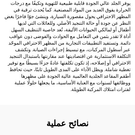
يوفر الجلد عالي الجودة قابلية طبيعية للتهوية وتكيفًا مع درجات
الحرارة يفوق العديد من المواد المصنعية. كما يُحدث ترقية في
المظهر الاحترافي يحول مقصورة السيارة، وينشئ جوًا فاخرًا بغض
النظر عن جودة أو حالة التنجيد الأصلي. وللعائلات التي لديها
أطفال أو لمالكي الحيوانات الأليفة، تُعد خاصية التنظيف السهل
أداة لا تقدر بثمن في التعامل مع الحوادث والفوضى دون عواقب
دائمة. وتستفيد التطبيقات التجارية من المظهر الاحترافي الموحّد
عبر أسطول المركبات، مع تبسيط إجراءات الصيانة. وتكشف
التكلفة الاستثمارية عن اقتصاديتها عند مقارنتها باستبدال التنجيد
الاحترافي أو إصلاحه، إذ تكون تكلفتها عادةً جزءًا بسيطًا مع توفير
تغطية شاملة. ويظل الأداء على المدى الطويل ثابتًا، حيث تحافظ
أطقم المقاعد الجلدية العالمية عالية الجودة على مظهرها
ووظائفها لسنوات مع العناية الأساسية، ما يجعلها حلولًا عملية
لفترات امتلاك المركبة الطويلة.
نصائح عملية