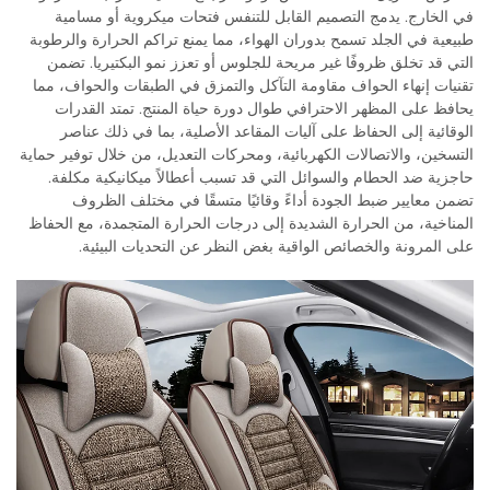
في الخارج. يدمج التصميم القابل للتنفس فتحات ميكروية أو مسامية
طبيعية في الجلد تسمح بدوران الهواء، مما يمنع تراكم الحرارة والرطوبة
التي قد تخلق ظروفًا غير مريحة للجلوس أو تعزز نمو البكتيريا. تضمن
تقنيات إنهاء الحواف مقاومة التآكل والتمزق في الطبقات والحواف، مما
يحافظ على المظهر الاحترافي طوال دورة حياة المنتج. تمتد القدرات
الوقائية إلى الحفاظ على آليات المقاعد الأصلية، بما في ذلك عناصر
التسخين، والاتصالات الكهربائية، ومحركات التعديل، من خلال توفير حماية
حاجزية ضد الحطام والسوائل التي قد تسبب أعطالاً ميكانيكية مكلفة.
تضمن معايير ضبط الجودة أداءً وقائيًا متسقًا في مختلف الظروف
المناخية، من الحرارة الشديدة إلى درجات الحرارة المتجمدة، مع الحفاظ
على المرونة والخصائص الواقية بغض النظر عن التحديات البيئية.