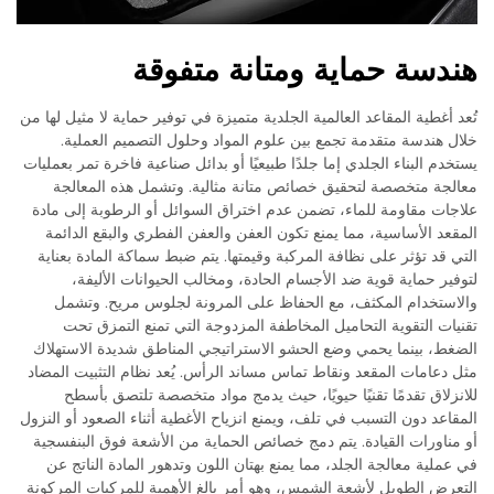
هندسة حماية ومتانة متفوقة
تُعد أغطية المقاعد العالمية الجلدية متميزة في توفير حماية لا مثيل لها من
خلال هندسة متقدمة تجمع بين علوم المواد وحلول التصميم العملية.
يستخدم البناء الجلدي إما جلدًا طبيعيًا أو بدائل صناعية فاخرة تمر بعمليات
معالجة متخصصة لتحقيق خصائص متانة مثالية. وتشمل هذه المعالجة
علاجات مقاومة للماء، تضمن عدم اختراق السوائل أو الرطوبة إلى مادة
المقعد الأساسية، مما يمنع تكون العفن والعفن الفطري والبقع الدائمة
التي قد تؤثر على نظافة المركبة وقيمتها. يتم ضبط سماكة المادة بعناية
لتوفير حماية قوية ضد الأجسام الحادة، ومخالب الحيوانات الأليفة،
والاستخدام المكثف، مع الحفاظ على المرونة لجلوس مريح. وتشمل
تقنيات التقوية التحاميل المخاطفة المزدوجة التي تمنع التمزق تحت
الضغط، بينما يحمي وضع الحشو الاستراتيجي المناطق شديدة الاستهلاك
مثل دعامات المقعد ونقاط تماس مساند الرأس. يُعد نظام التثبيت المضاد
للانزلاق تقدمًا تقنيًا حيويًا، حيث يدمج مواد متخصصة تلتصق بأسطح
المقاعد دون التسبب في تلف، ويمنع انزياح الأغطية أثناء الصعود أو النزول
أو مناورات القيادة. يتم دمج خصائص الحماية من الأشعة فوق البنفسجية
في عملية معالجة الجلد، مما يمنع بهتان اللون وتدهور المادة الناتج عن
التعرض الطويل لأشعة الشمس، وهو أمر بالغ الأهمية للمركبات المركونة