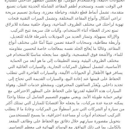
في الوقت نفسه. وتستخدم أطقم المقاعد الشاملة الحديثة تقنيات تصنيع
متقدمة، تشمل أنماط قطع دقيقة، وخياطة معززة، ومبادئ تصميم مريحة
تراعي أشكال وأنواع المقاعد المختلفة. وتشمل الميزات التقنية فتحات
تهوية لراحتك في مختلف الظروف المناخية، ومواد خلفية مضادة للانزلاق
تمنع تحرك الغطاء أثناء الاستخدام، وآليات فك سريعة تتيح التركيب
والإزالة بسهولة. وتمتاز العديد من الموديلات بأشرطة قابلة للتعديل،
وأربطة مطاطية، وسحابات لاصقة تضمن تثبيتًا آمنًا على مختلف أنواع
المقاعد. وغالبًا ما يُعالج الجلد نفسه بمعالجات خاصة لتحسين مقاومته
للماء، والأشعة فوق البنفسجية، والبقع، مما يجعله مناسبًا للاستخدام في
مختلف الظروف البيئية. وتمتد التطبيقات إلى ما هو أبعد من الحماية
الأساسية، لتشمل أسطول المركبات التجارية، والسيارات العائلية التي
يسافر فيها الأطفال أو الحيوانات الأليفة، والسيارات الفاخرة التي تتطلب
الحفاظ على قيمتها عند إعادة البيع، والسيارات القديمة التي تحتاج إلى
تجديد داخلي. ويُقدّر السائقون المحترفون، ومشغلو خدمات النقل، وهواة
السيارات هذه الأغطية لقدرتها على الحفاظ على المظهر الاحترافي مع
توفير حماية طويلة الأمد. ويعني مفهوم التصميم الشامل أن منتجًا واحدًا
يمكنه خدمة عدة مركبات، ما يجعله حلاً اقتصاديًا للمنازل التي تمتلك أكثر
من سيارة أو الشركات التي تدير أسطولًا من المركبات. وعادةً ما لا يتطلب
التركيب استخدام أدوات أو مساعدة احترافية، ما يسمح للمستخدمين
بتحويل مقصورة سيارتهم خلال دقائق مع الحفاظ على وظائف المقعد
بالكامل، بما في ذلك التوافق مع الوسائد الهوائية في معظم التصاميم.