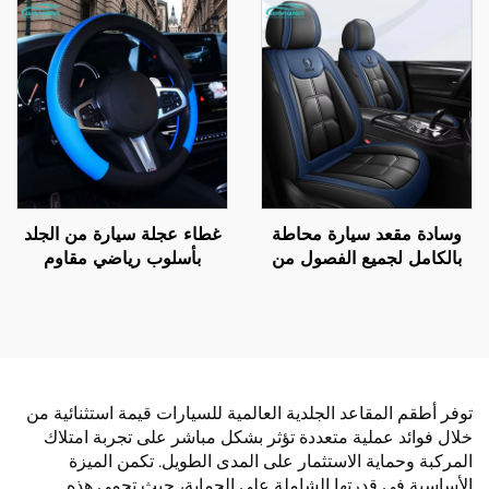
مجموعة عالمية لجميع
وتدليك، مصنوعة من القماش
الفصول، مقاوم للتآكل والبقع
القطني، مناسبة لفصل الربيع
وقابل للتنفس
والصيف، متوافقة مع ماركة
Mazda
وسادة مقعد سيارة محاطة
غطاء عجلة سيارة من الجلد
بالكامل لجميع الفصول من
بأسلوب رياضي مقاوم
الجيل الجديد من الجلد
للانزلاق مادة مطاطية حامية
البوليستري لمقاعد السيارات
لجميع الفصول ديكور سيارة
عالمي
توفر أطقم المقاعد الجلدية العالمية للسيارات قيمة استثنائية من
خلال فوائد عملية متعددة تؤثر بشكل مباشر على تجربة امتلاك
المركبة وحماية الاستثمار على المدى الطويل. تكمن الميزة
الأساسية في قدرتها الشاملة على الحماية، حيث تحمي هذه