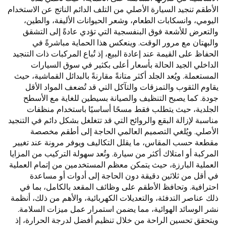
الأطقم تنجيد السيارة الأصلي من التلف الدائم الناتج عن الاستخدام
اليومي، وانسكابات الطعام، وشعر الحيوانات الأليفة، والطين،
والتعرض للأشعة فوق البنفسجية التي تؤدي عادةً إلى التشقق
والبهتان مع مرور الوقت. وينعكس هذا الحماية مباشرةً في
الحفاظ على القيمة عند إعادة البيع، إذ تُباع المركبات ذات التنجيد
الداخلي الجيد الحالة بأسعار أعلى بكثير في سوق السيارات
المستعملة. ويُعد الجلد أكثر متانةً مقارنةً بالبدائل القماشية، حيث
يقاوم الثقوب والتمزقات والتآكل التي قد تُضعف المواد الأقل
جودة. كما يصبح التنظيف والصيانة بسيطين للغاية مع الأسطح
الجلدية، حيث يتطلب فقط مسحًا أساسيًا باستخدام منظفات
مناسبة لإزالة البقع والروائح التي قد تتغلغل بشكل دائم في التنجيد
الأصلي. ويُلغي التصميم العالمي الحاجة إلى أطقم مخصصة
مقطعة حسب المقاس، ما يقلل التكاليف ويوفر مرونة عند تغيير
المركبة أو امتلاك أكثر من سيارة. وتُعد سهولة التركيب من المزايا
العملية البارزة، حيث يتمكن معظم المستخدمين من إتمام العملية
في أقل من ثلاثين دقيقة دون الحاجة إلى أدوات أو مساعدة
احترافية. وتحافظ الأطقم على وظائف المقعد بالكامل، بما في
ذلك عناصر التدفئة، والتعديلات الكهربائية، والأهم من ذلك، أنظمة
نشر الوسائد الهوائية، مما يضمن استمرار عمل ميزات السلامة.
ويتحقق تحسين الراحة من خلال تنظيم أفضل لدرجة الحرارة، إذ