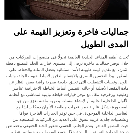
جماليات فاخرة وتعزيز القيمة على
المدى الطويل
تُحدث أطقم المقاعد الجلدية العالمية تحولًا في مقصورات المركبات من
خلال توفير جماليات فاخرة ترقى إلى مستوى خيارات الجلد المصنع باهظة
الثمن، مع تقديم قيمة طويلة الأمد استثنائية بفضل المتانة والحفاظ على
المظهر. يبدأ التحسين البصري بالاهتمام الدقيق لأنماط حبوب الجلد، وثبات
اللون، وتقنيات التشطيب التي تخلق جاذبية بصرية راقية بغض النظر عن
مادة المقعد الأصلية أو حالته. تتضمن أنماط الخياطة الاحترافية عناصر
وظيفية وزخرفية معًا، مع توفر خيارات خياطة تباينية لتتماشى مع أنظمة
الألوان الداخلية الحالية أو لإنشاء لمسات بصرية ملفتة تعزز من جو
المقصورة بشكل عام. تضمن قدرات مطابقة الألوان دمجًا سلسًا مع
العناصر الداخلية الموجودة، في حين توفر الخيارات الفاخرة قوامًا
وتشطيبات جلدية غريبة تتفوق على العديد من التركيبات المصنعية من
حيث المظهر الفاخر. يقدم الجانب الحسي شعور الجلد الحقيقي وخصائص
درجة الحرارة التي تعزز الراحة خلال جميع الفصول، مع خصائص تنظيم