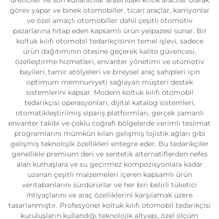
görev yapar ve binek otomobiller, ticari araçlar, kamyonlar
ve özel amaçlı otomobiller dahil çeşitli otomotiv
pazarlarına hitap eden kapsamlı ürün yelpazesi sunar. Bir
koltuk kılıfı otomobil tedarikçisinin temel işlevi, sadece
ürün dağıtımının ötesine geçerek kalite güvencesi,
özelleştirme hizmetleri, envanter yönetimi ve otomotiv
bayileri, tamir atölyeleri ve bireysel araç sahipleri için
optimum memnuniyeti sağlayan müşteri destek
sistemlerini kapsar. Modern koltuk kılıfı otomobil
tedarikçisi operasyonları, dijital katalog sistemleri,
otomatikleştirilmiş sipariş platformları, gerçek zamanlı
envanter takibi ve çoklu coğrafi bölgelerde verimli teslimat
programlarını mümkün kılan gelişmiş lojistik ağları gibi
gelişmiş teknolojik özellikleri entegre eder. Bu tedarikçiler
genellikle premium deri ve sentetik alternatiflerden nefes
alan kumaşlara ve su geçirmez kompozisyonlara kadar
uzanan çeşitli malzemeleri içeren kapsamlı ürün
veritabanlarını sürdürürlar ve her biri belirli tüketici
ihtiyaçlarını ve araç özelliklerini karşılamak üzere
tasarlanmıştır. Profesyonel koltuk kılıfı otomobil tedarikçisi
kuruluşların kullandığı teknolojik altyapı, özel ölçüm