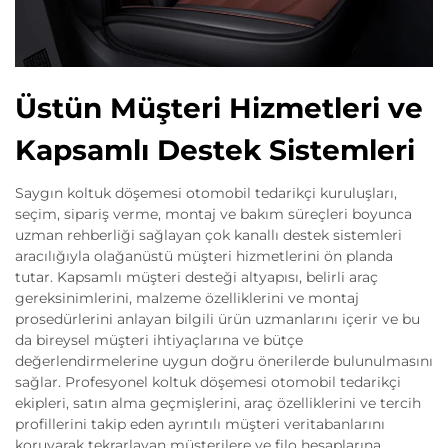
Üstün Müşteri Hizmetleri ve
Kapsamlı Destek Sistemleri
Saygın koltuk döşemesi otomobil tedarikçi kuruluşları,
seçim, sipariş verme, montaj ve bakım süreçleri boyunca
uzman rehberliği sağlayan çok kanallı destek sistemleri
aracılığıyla olağanüstü müşteri hizmetlerini ön planda
tutar. Kapsamlı müşteri desteği altyapısı, belirli araç
gereksinimlerini, malzeme özelliklerini ve montaj
prosedürlerini anlayan bilgili ürün uzmanlarını içerir ve bu
da bireysel müşteri ihtiyaçlarına ve bütçe
değerlendirmelerine uygun doğru önerilerde bulunulmasını
sağlar. Profesyonel koltuk döşemesi otomobil tedarikçi
ekipleri, satın alma geçmişlerini, araç özelliklerini ve tercih
profillerini takip eden ayrıntılı müşteri veritabanlarını
koruyarak tekrarlayan müşterilere ve filo hesaplarına