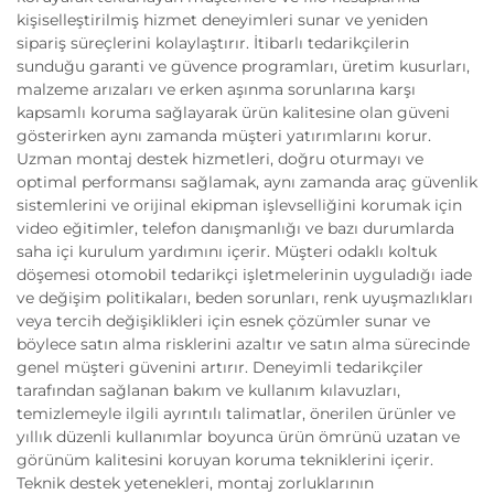
kişiselleştirilmiş hizmet deneyimleri sunar ve yeniden
sipariş süreçlerini kolaylaştırır. İtibarlı tedarikçilerin
sunduğu garanti ve güvence programları, üretim kusurları,
malzeme arızaları ve erken aşınma sorunlarına karşı
kapsamlı koruma sağlayarak ürün kalitesine olan güveni
gösterirken aynı zamanda müşteri yatırımlarını korur.
Uzman montaj destek hizmetleri, doğru oturmayı ve
optimal performansı sağlamak, aynı zamanda araç güvenlik
sistemlerini ve orijinal ekipman işlevselliğini korumak için
video eğitimler, telefon danışmanlığı ve bazı durumlarda
saha içi kurulum yardımını içerir. Müşteri odaklı koltuk
döşemesi otomobil tedarikçi işletmelerinin uyguladığı iade
ve değişim politikaları, beden sorunları, renk uyuşmazlıkları
veya tercih değişiklikleri için esnek çözümler sunar ve
böylece satın alma risklerini azaltır ve satın alma sürecinde
genel müşteri güvenini artırır. Deneyimli tedarikçiler
tarafından sağlanan bakım ve kullanım kılavuzları,
temizlemeyle ilgili ayrıntılı talimatlar, önerilen ürünler ve
yıllık düzenli kullanımlar boyunca ürün ömrünü uzatan ve
görünüm kalitesini koruyan koruma tekniklerini içerir.
Teknik destek yetenekleri, montaj zorluklarının