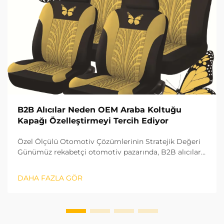
B2B Alıcılar Neden OEM Araba Koltuğu
Kapağı Özelleştirmeyi Tercih Ediyor
Özel Ölçülü Otomotiv Çözümlerinin Stratejik Değeri
Günümüz rekabetçi otomotiv pazarında, B2B alıcılar
stratejik bir avantaj olarak OEM araç koltuk kaplaması
özelleştirmeye giderek daha fazla yöneliyor. Bu
DAHA FAZLA GÖR
değişim sadece bir tercihin ötesinde, marka itibarı ve
müşteri memnuniyeti açısından önemli bir fark
yaratır...