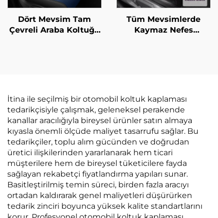
Dört Mevsim Tam
Tüm Mevsimlerde
Çevreli Araba Koltuğu
Kaymaz Nefes
Yastığı Ön Nesil Deri
Alabilen Araba Oturma
Poliesterden Otomobil
Yastığı Ofis Sandalyesi
Koltuğu Malzemeleri
Yastığı Sırtlığı Yok
Kalça Yastığı
İtina ile seçilmiş bir otomobil koltuk kaplaması
tedarikçisiyle çalışmak, geleneksel perakende
kanallar aracılığıyla bireysel ürünler satın almaya
kıyasla önemli ölçüde maliyet tasarrufu sağlar. Bu
tedarikçiler, toplu alım gücünden ve doğrudan
üretici ilişkilerinden yararlanarak hem ticari
müşterilere hem de bireysel tüketicilere fayda
sağlayan rekabetçi fiyatlandırma yapıları sunar.
Basitleştirilmiş temin süreci, birden fazla aracıyı
ortadan kaldırarak genel maliyetleri düşürürken
tedarik zinciri boyunca yüksek kalite standartlarını
korur. Profesyonel otomobil koltuk kaplaması