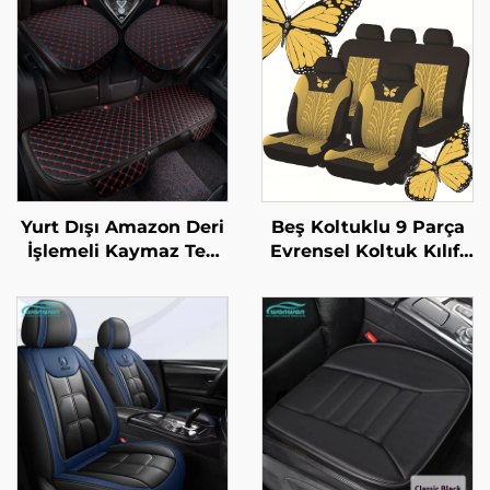
Yurt Dışı Amazon Deri
Beş Koltuklu 9 Parça
İşlemeli Kaymaz Tek
Evrensel Koltuk Kılıfı
Parça Oturma Yastığı
Seti Zarif Rahat
Dört Mevsim Evrensel
Kelebek Basma Süreci
Bağlamasız Dört Parça
Tasarımı Yabancı
Yastık
Ülkeler İçin Deri