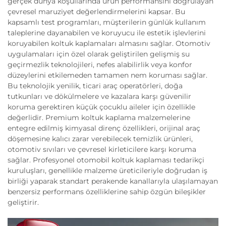
gerçek dünya koşullarında ürün performansını doğrulayan
çevresel maruziyet değerlendirmelerini kapsar. Bu
kapsamlı test programları, müşterilerin günlük kullanım
taleplerine dayanabilen ve koruyucu ile estetik işlevlerini
koruyabilen koltuk kaplamaları almasını sağlar. Otomotiv
uygulamaları için özel olarak geliştirilen gelişmiş su
geçirmezlik teknolojileri, nefes alabilirlik veya konfor
düzeylerini etkilemeden tamamen nem koruması sağlar.
Bu teknolojik yenilik, ticari araç operatörleri, doğa
tutkunları ve dökülmelere ve kazalara karşı güvenilir
koruma gerektiren küçük çocuklu aileler için özellikle
değerlidir. Premium koltuk kaplama malzemelerine
entegre edilmiş kimyasal direnç özellikleri, orijinal araç
döşemesine kalıcı zarar verebilecek temizlik ürünleri,
otomotiv sıvıları ve çevresel kirleticilere karşı koruma
sağlar. Profesyonel otomobil koltuk kaplaması tedarikçi
kuruluşları, genellikle malzeme üreticileriyle doğrudan iş
birliği yaparak standart perakende kanallarıyla ulaşılamayan
benzersiz performans özelliklerine sahip özgün bileşikler
geliştirir.