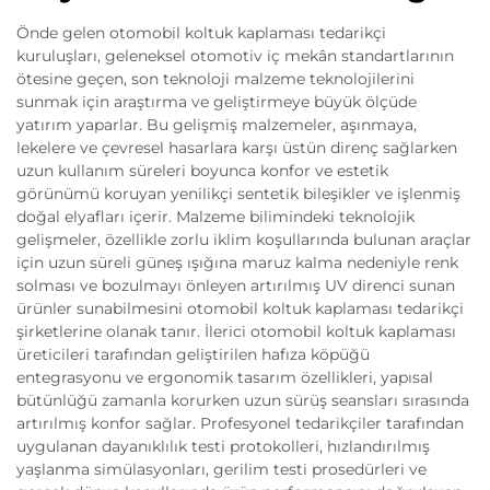
Önde gelen otomobil koltuk kaplaması tedarikçi
kuruluşları, geleneksel otomotiv iç mekân standartlarının
ötesine geçen, son teknoloji malzeme teknolojilerini
sunmak için araştırma ve geliştirmeye büyük ölçüde
yatırım yaparlar. Bu gelişmiş malzemeler, aşınmaya,
lekelere ve çevresel hasarlara karşı üstün direnç sağlarken
uzun kullanım süreleri boyunca konfor ve estetik
görünümü koruyan yenilikçi sentetik bileşikler ve işlenmiş
doğal elyafları içerir. Malzeme bilimindeki teknolojik
gelişmeler, özellikle zorlu iklim koşullarında bulunan araçlar
için uzun süreli güneş ışığına maruz kalma nedeniyle renk
solması ve bozulmayı önleyen artırılmış UV direnci sunan
ürünler sunabilmesini otomobil koltuk kaplaması tedarikçi
şirketlerine olanak tanır. İlerici otomobil koltuk kaplaması
üreticileri tarafından geliştirilen hafıza köpüğü
entegrasyonu ve ergonomik tasarım özellikleri, yapısal
bütünlüğü zamanla korurken uzun sürüş seansları sırasında
artırılmış konfor sağlar. Profesyonel tedarikçiler tarafından
uygulanan dayanıklılık testi protokolleri, hızlandırılmış
yaşlanma simülasyonları, gerilim testi prosedürleri ve