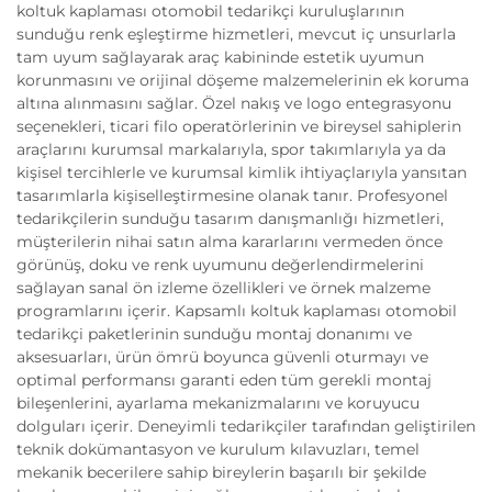
koltuk kaplaması otomobil tedarikçi kuruluşlarının
sunduğu renk eşleştirme hizmetleri, mevcut iç unsurlarla
tam uyum sağlayarak araç kabininde estetik uyumun
korunmasını ve orijinal döşeme malzemelerinin ek koruma
altına alınmasını sağlar. Özel nakış ve logo entegrasyonu
seçenekleri, ticari filo operatörlerinin ve bireysel sahiplerin
araçlarını kurumsal markalarıyla, spor takımlarıyla ya da
kişisel tercihlerle ve kurumsal kimlik ihtiyaçlarıyla yansıtan
tasarımlarla kişiselleştirmesine olanak tanır. Profesyonel
tedarikçilerin sunduğu tasarım danışmanlığı hizmetleri,
müşterilerin nihai satın alma kararlarını vermeden önce
görünüş, doku ve renk uyumunu değerlendirmelerini
sağlayan sanal ön izleme özellikleri ve örnek malzeme
programlarını içerir. Kapsamlı koltuk kaplaması otomobil
tedarikçi paketlerinin sunduğu montaj donanımı ve
aksesuarları, ürün ömrü boyunca güvenli oturmayı ve
optimal performansı garanti eden tüm gerekli montaj
bileşenlerini, ayarlama mekanizmalarını ve koruyucu
dolguları içerir. Deneyimli tedarikçiler tarafından geliştirilen
teknik dokümantasyon ve kurulum kılavuzları, temel
mekanik becerilere sahip bireylerin başarılı bir şekilde