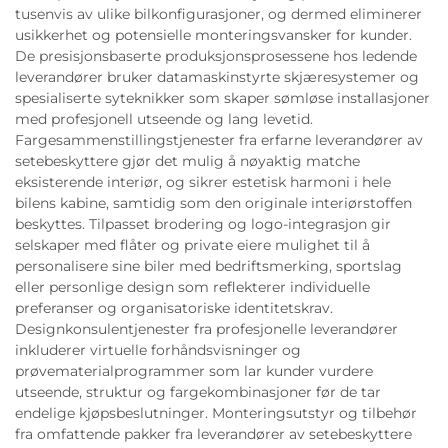
tusenvis av ulike bilkonfigurasjoner, og dermed eliminerer
usikkerhet og potensielle monteringsvansker for kunder.
De presisjonsbaserte produksjonsprosessene hos ledende
leverandører bruker datamaskinstyrte skjæresystemer og
spesialiserte syteknikker som skaper sømløse installasjoner
med profesjonell utseende og lang levetid.
Fargesammenstillingstjenester fra erfarne leverandører av
setebeskyttere gjør det mulig å nøyaktig matche
eksisterende interiør, og sikrer estetisk harmoni i hele
bilens kabine, samtidig som den originale interiørstoffen
beskyttes. Tilpasset brodering og logo-integrasjon gir
selskaper med flåter og private eiere mulighet til å
personalisere sine biler med bedriftsmerking, sportslag
eller personlige design som reflekterer individuelle
preferanser og organisatoriske identitetskrav.
Designkonsulentjenester fra profesjonelle leverandører
inkluderer virtuelle forhåndsvisninger og
prøvematerialprogrammer som lar kunder vurdere
utseende, struktur og fargekombinasjoner før de tar
endelige kjøpsbeslutninger. Monteringsutstyr og tilbehør
fra omfattende pakker fra leverandører av setebeskyttere