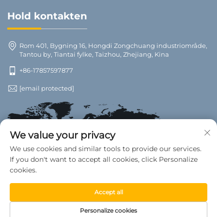
Hold kontakten
Rom 401, Bygning 16, Hongdi Zongchuang industriområde,
Tantou by, Tiantai fylke, Taizhou, Zhejiang, Kina
+86-17857597877
[email protected]
We value your privacy
We use cookies and similar tools to provide our services.
If you don't want to accept all cookies, click Personalize
cookies.
Accept all
Opphavsrett © 2025 Tiantai County Wanwan Biltilbehør fabrikk.
Personalize cookies
Alle rettigheter reservert. —
Personvernerklæring