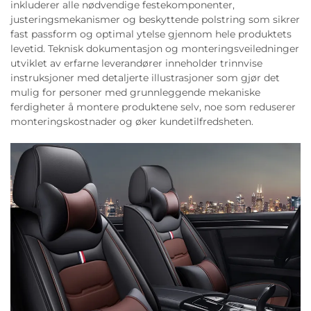
inkluderer alle nødvendige festekomponenter,
justeringsmekanismer og beskyttende polstring som sikrer
fast passform og optimal ytelse gjennom hele produktets
levetid. Teknisk dokumentasjon og monteringsveiledninger
utviklet av erfarne leverandører inneholder trinnvise
instruksjoner med detaljerte illustrasjoner som gjør det
mulig for personer med grunnleggende mekaniske
ferdigheter å montere produktene selv, noe som reduserer
monteringskostnader og øker kundetilfredsheten.