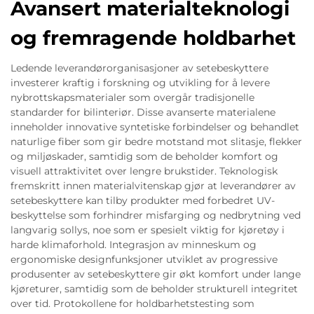
Avansert materialteknologi
og fremragende holdbarhet
Ledende leverandørorganisasjoner av setebeskyttere
investerer kraftig i forskning og utvikling for å levere
nybrottskapsmaterialer som overgår tradisjonelle
standarder for bilinteriør. Disse avanserte materialene
inneholder innovative syntetiske forbindelser og behandlet
naturlige fiber som gir bedre motstand mot slitasje, flekker
og miljøskader, samtidig som de beholder komfort og
visuell attraktivitet over lengre brukstider. Teknologisk
fremskritt innen materialvitenskap gjør at leverandører av
setebeskyttere kan tilby produkter med forbedret UV-
beskyttelse som forhindrer misfarging og nedbrytning ved
langvarig sollys, noe som er spesielt viktig for kjøretøy i
harde klimaforhold. Integrasjon av minneskum og
ergonomiske designfunksjoner utviklet av progressive
produsenter av setebeskyttere gir økt komfort under lange
kjøreturer, samtidig som de beholder strukturell integritet
over tid. Protokollene for holdbarhetstesting som