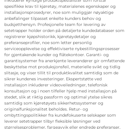
inkluderer kyndige produktspesialister som forstår
spesifikke krav til kjøretøy, materialenes egenskaper og
installasjonsprosedyrer, noe som muliggjør nøyaktige
anbefalinger tilpasset enkelte kunders behov og
budsjetthensyn. Profesjonelle team for levering av
setetrapper holder orden på detaljerte kundedatabaser som
registrerer kjøpshistorikk, kjøretøydetaljer og
preferanseprofiler, noe som letter personlig
serviceopplevelse og effektiviserte nybestillingsprosesser
for gjentakende kunder og flåtekontoer. Garanti- og
garantisystemer fra anerkjente leverandører gir omfattende
beskyttelse mot produksjonsfeil, materielle svikt og tidlig
slitasje, og viser tillit til produktkvalitet samtidig som de
sikrer kundenes investeringer. Ekspertstøtte ved
installasjon inkluderer videoveiledninger, telefonisk
konsultasjon og i noen tilfeller hjelp med installasjon på
stedet, slik at riktig passform og optimal ytelse sikres
samtidig som kjøretøyets sikkerhetssystemer og
originalfunksjonalitet beholdes. Retur- og
ombyttingspolitikker fra kundefokuserte selskaper som
leverer setetrapper tilbyr fleksible løsninger ved
størrelsesproblemer, fargeavvik eller endrede preferanser,