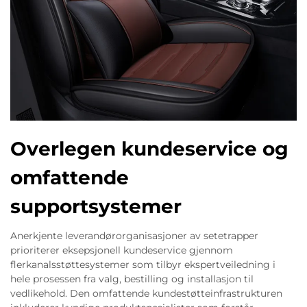
Overlegen kundeservice og
omfattende
supportsystemer
Anerkjente leverandørorganisasjoner av setetrapper
prioriterer eksepsjonell kundeservice gjennom
flerkanalsstøttesystemer som tilbyr ekspertveiledning i
hele prosessen fra valg, bestilling og installasjon til
vedlikehold. Den omfattende kundestøtteinfrastrukturen