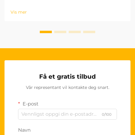
tiltrekker seg B2B-kjøpere stadig mer OEM-tilpassede
seterytter som en strategisk fordel. Denne endringen
Vis mer
representerer mer enn bare et prefer...
Få et gratis tilbud
Vår representant vil kontakte deg snart.
E-post
0/100
Navn