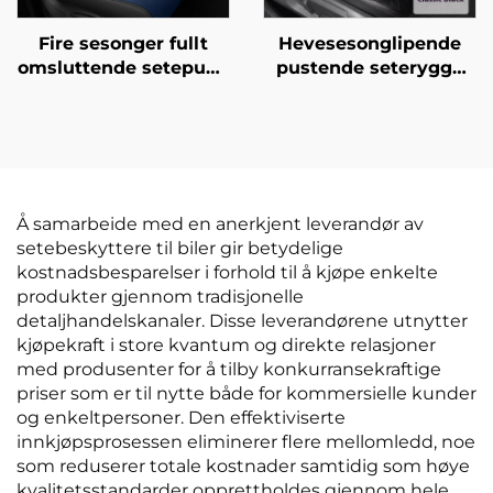
Fire sesonger fullt
Hevesesonglipende
omsluttende setepude
pustende seterygge
front generasjon lær
uten ryggstøtte
polyester til bilsete
rumpepute
tilbehør
Å samarbeide med en anerkjent leverandør av
setebeskyttere til biler gir betydelige
kostnadsbesparelser i forhold til å kjøpe enkelte
produkter gjennom tradisjonelle
detaljhandelskanaler. Disse leverandørene utnytter
kjøpekraft i store kvantum og direkte relasjoner
med produsenter for å tilby konkurransekraftige
priser som er til nytte både for kommersielle kunder
og enkeltpersoner. Den effektiviserte
innkjøpsprosessen eliminerer flere mellomledd, noe
som reduserer totale kostnader samtidig som høye
kvalitetsstandarder opprettholdes gjennom hele