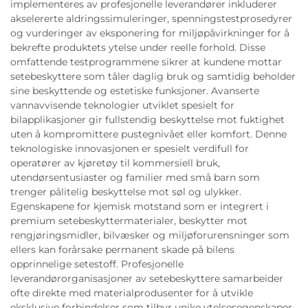
implementeres av profesjonelle leverandører inkluderer
akselererte aldringssimuleringer, spenningstestprosedyrer
og vurderinger av eksponering for miljøpåvirkninger for å
bekrefte produktets ytelse under reelle forhold. Disse
omfattende testprogrammene sikrer at kundene mottar
setebeskyttere som tåler daglig bruk og samtidig beholder
sine beskyttende og estetiske funksjoner. Avanserte
vannavvisende teknologier utviklet spesielt for
bilapplikasjoner gir fullstendig beskyttelse mot fuktighet
uten å kompromittere pustegnivået eller komfort. Denne
teknologiske innovasjonen er spesielt verdifull for
operatører av kjøretøy til kommersiell bruk,
utendørsentusiaster og familier med små barn som
trenger pålitelig beskyttelse mot søl og ulykker.
Egenskapene for kjemisk motstand som er integrert i
premium setebeskyttermaterialer, beskytter mot
rengjøringsmidler, bilvæsker og miljøforurensninger som
ellers kan forårsake permanent skade på bilens
opprinnelige setestoff. Profesjonelle
leverandørorganisasjoner av setebeskyttere samarbeider
ofte direkte med materialprodusenter for å utvikle
eksklusive forbindelser som tilbyr unike ytelsesegenskaper