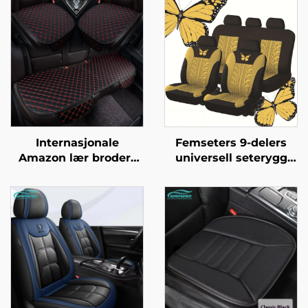
Internasjonale
Femseters 9-delers
Amazon lær brodert
universell seterygg
glattfri én del
eksquisitt behagelig
seterygge fire årstider
sommerfugl
universell riste fri fire
inntrykkningsprosess
delers pute
design lær til
utenlandske biler