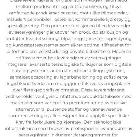
mellom produsenter og sluttforbrukere, og tilbyr
omfattende produktserier rettet mot ulike bilmarkeder,
inkludert personbiler, lastebiler, kommersielle kjøretøy og
spesialkjøretøy. Den primære funksjonen til en leverandør
av seterygninger går utover ren produktdistribusjon og
omfatter kvalitetssikring, tilpasningstjenester, lagerstyring
og kundestøttesystemer som sikrer optimal tilfredshet for
bilforhandlere, verksteder og private bilbesittere. Moderne
driftssystemer hos leverandører av seterygninger
integrerer avanserte teknologiske funksjoner som digitale
katalogsystemer, automatiserte bestillingssystemer,
sanntidsoppsporing av lagerbeholdning og sofistikerte
logistikknettverk som muliggjør effektive leveringsplaner
over flere geografiske områder. Disse leverandørene
vedlikeholder vanligvis omfattende produktdatabaser med
materialer som varierer fra premiumlær og syntetiske
alternativer til pustende stoffer og vannavvisende
sammensetninger, alle designet for å oppfylle spesifikke
krav fra forbrukere og kjøretøy. Den teknologiske
infrastrukturen som brukes av profesjonelle leverandører av
seterygninger inkluderer dataprogrammer for