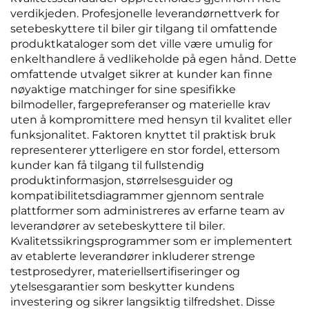
verdikjeden. Profesjonelle leverandørnettverk for
setebeskyttere til biler gir tilgang til omfattende
produktkataloger som det ville være umulig for
enkelthandlere å vedlikeholde på egen hånd. Dette
omfattende utvalget sikrer at kunder kan finne
nøyaktige matchinger for sine spesifikke
bilmodeller, fargepreferanser og materielle krav
uten å kompromittere med hensyn til kvalitet eller
funksjonalitet. Faktoren knyttet til praktisk bruk
representerer ytterligere en stor fordel, ettersom
kunder kan få tilgang til fullstendig
produktinformasjon, størrelsesguider og
kompatibilitetsdiagrammer gjennom sentrale
plattformer som administreres av erfarne team av
leverandører av setebeskyttere til biler.
Kvalitetssikringsprogrammer som er implementert
av etablerte leverandører inkluderer strenge
testprosedyrer, materiellsertifiseringer og
ytelsesgarantier som beskytter kundens
investering og sikrer langsiktig tilfredshet. Disse