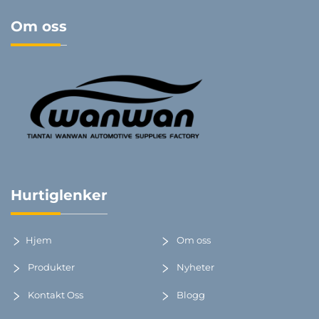
Om oss
Hurtiglenker
Hjem
Om oss
Produkter
Nyheter
Kontakt Oss
Blogg