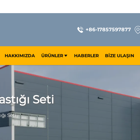
+86-17857597877
HAKKIMIZDA
ÜRÜNLER
HABERLER
BIZE ULAŞIN
stığı Seti
ğı Seti