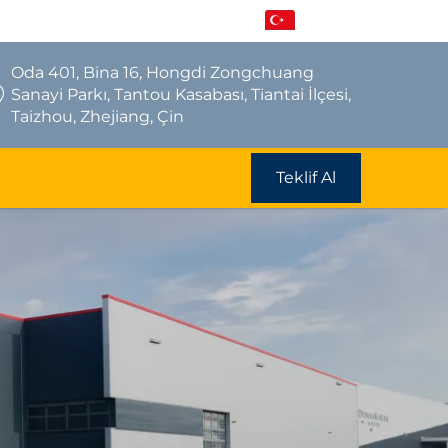
TR
Oda 401, Bina 16, Hongdi Zongchuang
Sanayi Parkı, Tantou Kasabası, Tiantai İlçesi,
Taizhou, Zhejiang, Çin
Teklif Al