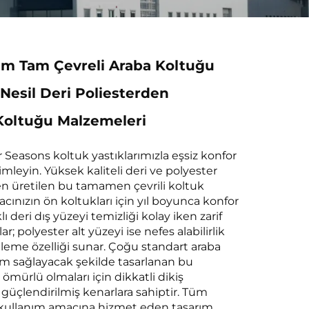
im Tam Çevreli Araba Koltuğu
 Nesil Deri Poliesterden
Koltuğu Malzemeleri
Seasons koltuk yastıklarımızla eşsiz konfor
imleyin. Yüksek kaliteli deri ve polyester
 üretilen bu tamamen çevrili koltuk
acınızın ön koltukları için yıl boyunca konfor
ı deri dış yüzeyi temizliği kolay iken zarif
ar; polyester alt yüzeyi ise nefes alabilirlik
leme özelliği sunar. Çoğu standart araba
 sağlayacak şekilde tasarlanan bu
 ömürlü olmaları için dikkatli dikiş
 güçlendirilmiş kenarlara sahiptir. Tüm
ullanım amacına hizmet eden tasarım,