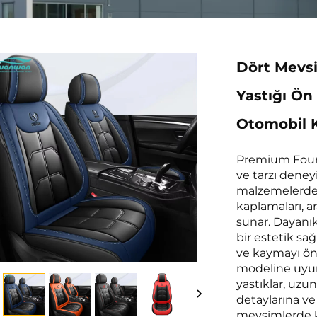
Dört Mevs
Yastığı Ön
Otomobil 
Premium Four 
ve tarzı deney
malzemelerden
kaplamaları, ar
sunar. Dayanıkl
bir estetik sağl
ve kaymayı ön
modeline uyum
yastıklar, uzun
detaylarına ve
mevsimlerde k