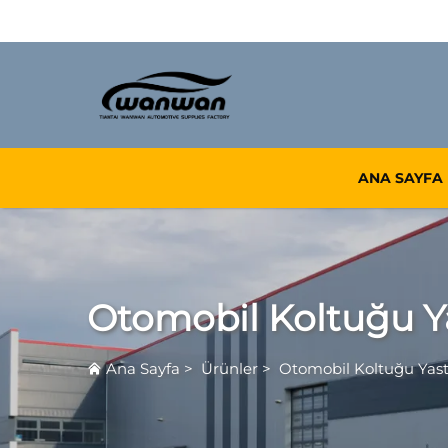
ANA SAYFA
Otomobil Koltuğu Ya
Ana Sayfa
>
Ürünler
>
Otomobil Koltuğu Yastı