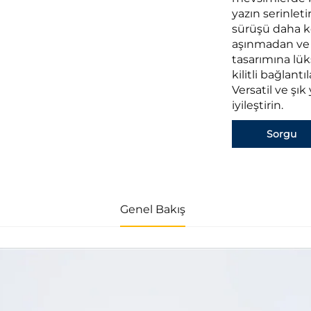
yazın serinlet
sürüşü daha key
aşınmadan ve 
tasarımına lük
kilitli bağlant
Versatil ve şı
iyileştirin.
Sorgu
Genel Bakış