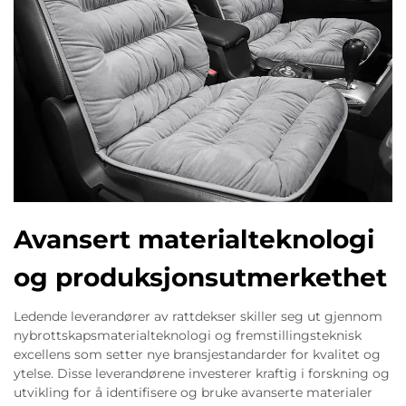
Avansert materialteknologi
og produksjonsutmerkethet
Ledende leverandører av rattdekser skiller seg ut gjennom
nybrottskapsmaterialteknologi og fremstillingsteknisk
excellens som setter nye bransjestandarder for kvalitet og
ytelse. Disse leverandørene investerer kraftig i forskning og
utvikling for å identifisere og bruke avanserte materialer