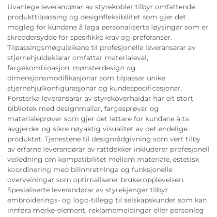
Uvanlege leverandørar av styrekobler tilbyr omfattende
produkttilpassing og designfleksibilitet som gjer det
mogleg for kundane å laga personaliserte løysingar som er
skreddersydde for spesifikke krav og preferanser.
Tilpassingsmøguleikane til profesjonelle leveransarar av
stjernehjuldeklarar omfattar materialeval,
fargekombinasjon, mønsterdesign og
dimensjonsmodifikasjonar som tilpassar unike
stjernehjulkonfigurasjonar og kundespecificasjonar.
Forsterka leveransarar av styrekoverhaldar har eit stort
bibliotek med designmallar, fargesprøvar og
materialeprøver som gjer det lettare for kundane å ta
avgjerder og sikre nøyaktig visualitet av det endelige
produktet. Tjenestene til designrådgivning som vert tilby
av erfarne leverandørar av rattdekker inkluderer profesjonell
veiledning om kompatibilitet mellom materiale, estetisk
koordinering med bilinnretninga og funksjonelle
overveiningar som optimaliserer brukeropplevelsen.
Spesialiserte leverandørar av styrekjenger tilbyr
embroiderings- og logo-tillegg til selskapskunder som kan
innføra merke-element, reklamemeldingar eller personleg