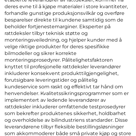
deres evne til å kjøpe materialer i store kvantiteter,
forhandle gunstige produksjonsvilkår og overføre
besparelser direkte til kundene samtidig som de
beholder fortjenestemarginer. Eksperter på
rattdeksler tilbyr teknisk støtte og
monteringsveiledning, og hjelper kunder med å
velge riktige produkter for deres spesifikke
bilmodeller og sikrer korrekte
monteringsprosedyrer. Pålitelighetsfaktoren
knyttet til profesjonelle rattdeksler leverandører
inkluderer konsekvent produkttilgjengelighet,
forutsigbare leveringstider og pålitelig
kundeservice som raskt og effektivt tar hånd om
henvendelser. Kvalitetssikringsprogrammer som er
implementert av ledende leverandører av
rattdeksler inkluderer omfattende testprosedyrer
som bekrefter produktenes sikkerhet, holdbarhet
og overholdelse av bilindustriens standarder. Disse
leverandørene tilbyr fleksible bestillingsløsninger
som akkommoderer både små private kjøp og store