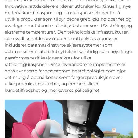
Innovative rattdeksleverandører utforsker kontinuerlig nye
materialkombinasjoner og produksjonsmetoder for å
utvikle produkter som tilbyr bedre grep, økt holdbarhet og
overlegen motstand mot miljøfaktorer som UV-stråling og
ekstreme temperaturer. Den teknologiske infrastrukturen
som vedlikeholdes av moderne rattdeksleverandører
inkluderer datamaskinstyrte skjæresystemer som
optimaliserer materialutnyttelsen samtidig som nøyaktige
passformsspesifikasjoner sikres for ulike
rattkonfigurasjoner. Disse leverandørene implementerer
også avanserte fargeavstemmingsteknologier som gjør
det mulig å oppnå konsekvent fargereproduksjon over
ulike produksjonsbatcher, og dermed sikrer
kundetilfredshet og merkevares pålitelighet.