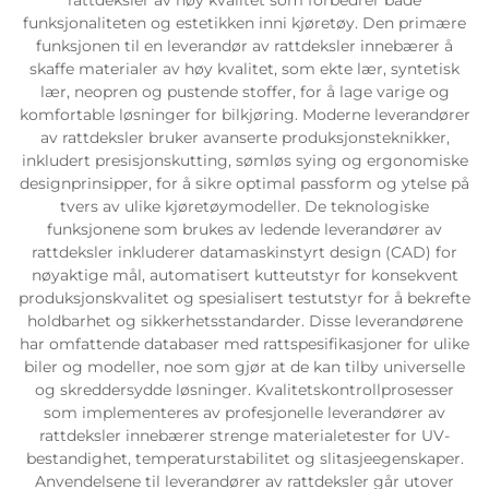
funksjonaliteten og estetikken inni kjøretøy. Den primære
funksjonen til en leverandør av rattdeksler innebærer å
skaffe materialer av høy kvalitet, som ekte lær, syntetisk
lær, neopren og pustende stoffer, for å lage varige og
komfortable løsninger for bilkjøring. Moderne leverandører
av rattdeksler bruker avanserte produksjonsteknikker,
inkludert presisjonskutting, sømløs sying og ergonomiske
designprinsipper, for å sikre optimal passform og ytelse på
tvers av ulike kjøretøymodeller. De teknologiske
funksjonene som brukes av ledende leverandører av
rattdeksler inkluderer datamaskinstyrt design (CAD) for
nøyaktige mål, automatisert kutteutstyr for konsekvent
produksjonskvalitet og spesialisert testutstyr for å bekrefte
holdbarhet og sikkerhetsstandarder. Disse leverandørene
har omfattende databaser med rattspesifikasjoner for ulike
biler og modeller, noe som gjør at de kan tilby universelle
og skreddersydde løsninger. Kvalitetskontrollprosesser
som implementeres av profesjonelle leverandører av
rattdeksler innebærer strenge materialetester for UV-
bestandighet, temperaturstabilitet og slitasjeegenskaper.
Anvendelsene til leverandører av rattdeksler går utover