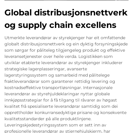
Global distribusjonsnettverk
og supply chain excellens
Utmerkte leverandørar av styrekjenger har eit omfattende
globalt distribusjonsnettverk og ein dyktig forsyningskjede
som sørgar for påliteleg tilgjengeleg produkt og effektive
leveransetjenester over heile verda. Logistikken som
utviklar etablerte leverandørar av styrekjenger inkluderer
strategiske lagerplasseringar, avanserte
lagerstyringssystem og samarbeid med pålitelege
fraktleverandørar som garanterer rettidig levering og
kostnadseffektive transportløsningar. Internasjonale
leverandørar av styrehjuldeklaringar nyttar globale
innkjøpsstrategiar for å få tilgang til råvarer av høgast
kvalitet frå spesialiserte leverandørar samtidig som dei
opprettholder konkurransedyktige prisane og konsekvente
kvalitetsstandarder på alle produktlinjene.
Leveringskjedestyringssystem som er sett inn av
profesjonelle leverandørar av stjernehjulskjerm, har