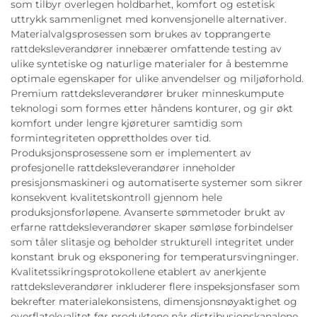
som tilbyr overlegen holdbarhet, komfort og estetisk
uttrykk sammenlignet med konvensjonelle alternativer.
Materialvalgsprosessen som brukes av topprangerte
rattdeksleverandører innebærer omfattende testing av
ulike syntetiske og naturlige materialer for å bestemme
optimale egenskaper for ulike anvendelser og miljøforhold.
Premium rattdeksleverandører bruker minneskumpute
teknologi som formes etter håndens konturer, og gir økt
komfort under lengre kjøreturer samtidig som
formintegriteten opprettholdes over tid.
Produksjonsprosessene som er implementert av
profesjonelle rattdeksleverandører inneholder
presisjonsmaskineri og automatiserte systemer som sikrer
konsekvent kvalitetskontroll gjennom hele
produksjonsforløpene. Avanserte sømmetoder brukt av
erfarne rattdeksleverandører skaper sømløse forbindelser
som tåler slitasje og beholder strukturell integritet under
konstant bruk og eksponering for temperatursvingninger.
Kvalitetssikringsprotokollene etablert av anerkjente
rattdeksleverandører inkluderer flere inspeksjonsfaser som
bekrefter materialekonsistens, dimensjonsnøyaktighet og
overflatekvalitet før produktene når distribusjonskanalene.