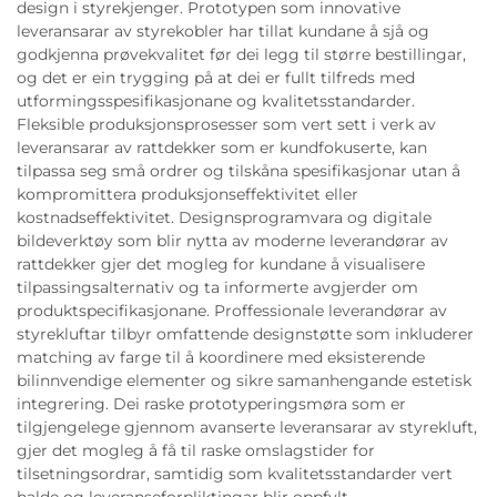
design i styrekjenger. Prototypen som innovative
leveransarar av styrekobler har tillat kundane å sjå og
godkjenna prøvekvalitet før dei legg til større bestillingar,
og det er ein trygging på at dei er fullt tilfreds med
utformingsspesifikasjonane og kvalitetsstandarder.
Fleksible produksjonsprosesser som vert sett i verk av
leveransarar av rattdekker som er kundfokuserte, kan
tilpassa seg små ordrer og tilskåna spesifikasjonar utan å
kompromittera produksjonseffektivitet eller
kostnadseffektivitet. Designsprogramvara og digitale
bildeverktøy som blir nytta av moderne leverandørar av
rattdekker gjer det mogleg for kundane å visualisere
tilpassingsalternativ og ta informerte avgjerder om
produktspecifikasjonane. Proffessionale leverandørar av
styrekluftar tilbyr omfattende designstøtte som inkluderer
matching av farge til å koordinere med eksisterende
bilinnvendige elementer og sikre samanhengande estetisk
integrering. Dei raske prototyperingsmøra som er
tilgjengelege gjennom avanserte leveransarar av styrekluft,
gjer det mogleg å få til raske omslagstider for
tilsetningsordrar, samtidig som kvalitetsstandarder vert
halde og leveranseforpliktingar blir oppfylt.