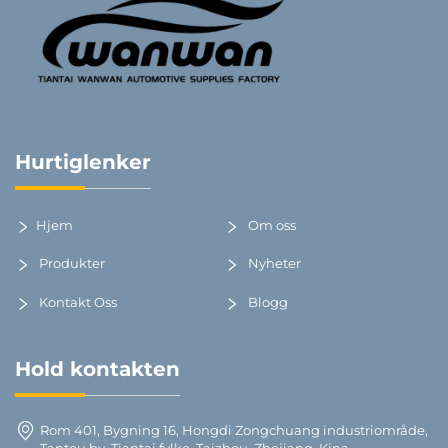
Hurtiglenker
Hjem
Om oss
Produkter
Nyheter
Kontakt Oss
Blogg
Hold kontakten
Rom 401, Bygning 16, Hongdi Zongchuang industriområde,
Tantou by, Tiantai fylke, Taizhou, Zhejiang, Kina