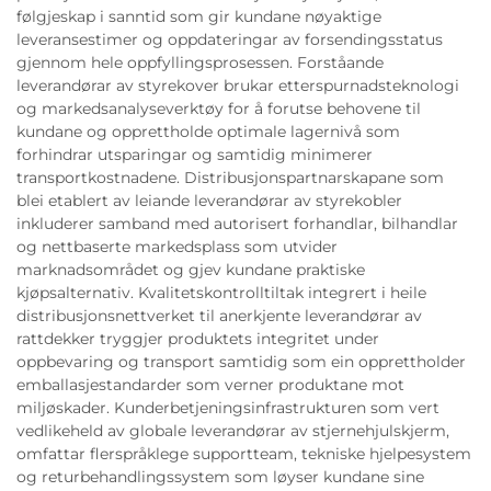
følgjeskap i sanntid som gir kundane nøyaktige
leveransestimer og oppdateringar av forsendingsstatus
gjennom hele oppfyllingsprosessen. Forståande
leverandørar av styrekover brukar etterspurnadsteknologi
og markedsanalyseverktøy for å forutse behovene til
kundane og opprettholde optimale lagernivå som
forhindrar utsparingar og samtidig minimerer
transportkostnadene. Distribusjonspartnarskapane som
blei etablert av leiande leverandørar av styrekobler
inkluderer samband med autorisert forhandlar, bilhandlar
og nettbaserte markedsplass som utvider
marknadsområdet og gjev kundane praktiske
kjøpsalternativ. Kvalitetskontrolltiltak integrert i heile
distribusjonsnettverket til anerkjente leverandørar av
rattdekker tryggjer produktets integritet under
oppbevaring og transport samtidig som ein opprettholder
emballasjestandarder som verner produktane mot
miljøskader. Kunderbetjeningsinfrastrukturen som vert
vedlikeheld av globale leverandørar av stjernehjulskjerm,
omfattar flerspråklege supportteam, tekniske hjelpesystem
og returbehandlingssystem som løyser kundane sine