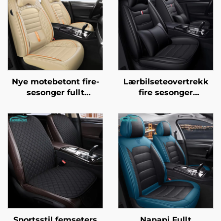
Nye motebetont fire-
Lærbilseteovertrekk
sesonger fullt
fire sesonger
omsluttende
universell vask-fri
bilseteovertrekk
pude lett å
eksplosjonssikkert
vedlikeholde sete
silkeis materiale front
tilbehør
laget av lær
Sportsstil femseters
Napapi Fullt