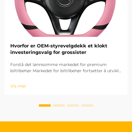
Hvorfor er OEM-styrevelgdekk et klokt
investeringsvalg for grossister
Forstå det lønnsomme markedet for premium
biltilbehør Markedet for biltilbehør fortsetter å utvikle
seg raskt, og OEM-styringshjuldekk har blitt et
spesielt lønnsomt produktsegment for grossister.
Vis mer
Disse høykvalitetsproduktene...