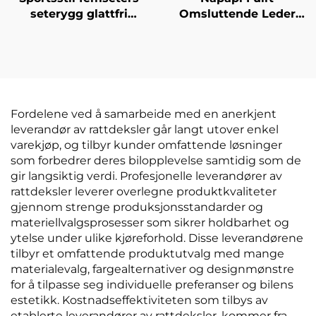
seterygg glattfri
Omsluttende Leder
universell enkelt
Bilseteovertrekk Lett
ryggstøtte ristefri tre
Vedlikehold Front
delers sett ventilasjon
Pude Holdbar Stilfull
massasjefunksjoner
til alle sesonger til
moderne by Polo biler
Fordelene ved å samarbeide med en anerkjent
leverandør av rattdeksler går langt utover enkel
varekjøp, og tilbyr kunder omfattende løsninger
som forbedrer deres bilopplevelse samtidig som de
gir langsiktig verdi. Profesjonelle leverandører av
rattdeksler leverer overlegne produktkvaliteter
gjennom strenge produksjonsstandarder og
materiellvalgsprosesser som sikrer holdbarhet og
ytelse under ulike kjøreforhold. Disse leverandørene
tilbyr et omfattende produktutvalg med mange
materialevalg, fargealternativer og designmønstre
for å tilpasse seg individuelle preferanser og bilens
estetikk. Kostnadseffektiviteten som tilbys av
etablerte leverandører av rattdeksler, kommer fra