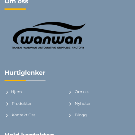
Om oss
Hurtiglenker
Hjem
Om oss
Produkter
Nyheter
Kontakt Oss
Blogg