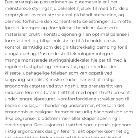
Den strategiske plasseringen av putematerialer i det
mønsterede styringshjuldekselet hjelper til med å fordele
greptrykket over et større areal på håndflatene dine, og
dermed forhindre den konsentrerte belastningen som ofte
fører til kramper og domfølelse i hendene. Avanserte
materialer brukt i konstruksjonen gir en optimal balanse i
formfasthet, og tilbyr nok støtte til å beholde presis
kontroll samtidig som det gir tilstrekkelig demping for å
unngå ubehag. Pustende stoffteknologier integrert i
mange mønsterede styringshjuldeksler hjelper til med å
regulere fuktighet og temperatur, og forhindrer den
klissete, ubehagelige følelsen som kan oppstå ved
langvarig kontakt. Kliniske studier har vist at riktig
ergonomisk støtte ved styringshjulets grensesnitt kan
redusere førerens totale trøtthet med opptil tretti prosent
under lengre kjøreturer. Komfortfordelene strekker seg til
bedre sirkulasjon i hender og underarmer, ettersom det
ergonomiske designet fremmer naturlig håndposisjon som
ikke begrenser blodstrømmen eller skaper spenning i
overkroppen. Reduksjonen i trøtthet som oppnås gjennom
riktig ergonomisk design fører til økt oppmerksomhet og
reaksjonstid, og bidrar dermed til bedre kjøresikkerhet.