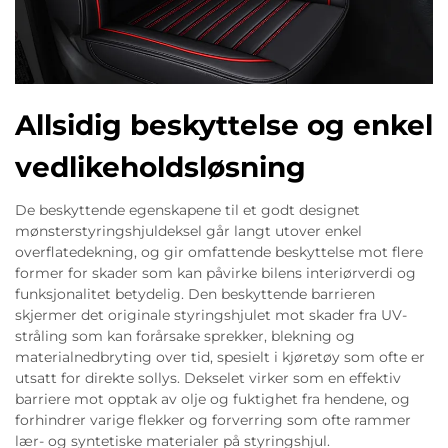
Allsidig beskyttelse og enkel
vedlikeholdsløsning
De beskyttende egenskapene til et godt designet
mønsterstyringshjuldeksel går langt utover enkel
overflatedekning, og gir omfattende beskyttelse mot flere
former for skader som kan påvirke bilens interiørverdi og
funksjonalitet betydelig. Den beskyttende barrieren
skjermer det originale styringshjulet mot skader fra UV-
stråling som kan forårsake sprekker, blekning og
materialnedbryting over tid, spesielt i kjøretøy som ofte er
utsatt for direkte sollys. Dekselet virker som en effektiv
barriere mot opptak av olje og fuktighet fra hendene, og
forhindrer varige flekker og forverring som ofte rammer
lær- og syntetiske materialer på styringshjul.