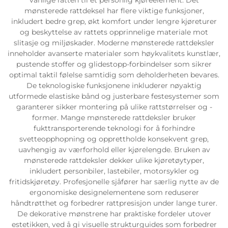
mønsterede rattdeksel har flere viktige funksjoner,
inkludert bedre grep, økt komfort under lengre kjøreturer
og beskyttelse av rattets opprinnelige materiale mot
slitasje og miljøskader. Moderne mønsterede rattdeksler
inneholder avanserte materialer som høykvalitets kunstlær,
pustende stoffer og glidestopp-forbindelser som sikrer
optimal taktil følelse samtidig som deholderheten bevares.
De teknologiske funksjonene inkluderer nøyaktig
utformede elastiske bånd og justerbare festesystemer som
garanterer sikker montering på ulike rattstørrelser og -
former. Mange mønsterede rattdeksler bruker
fukttransporterende teknologi for å forhindre
svetteopphopning og opprettholde konsekvent grep,
uavhengig av værforhold eller kjørelengde. Bruken av
mønsterede rattdeksler dekker ulike kjøretøytyper,
inkludert personbiler, lastebiler, motorsykler og
fritidskjøretøy. Profesjonelle sjåfører har særlig nytte av de
ergonomiske designelementene som reduserer
håndtrøtthet og forbedrer rattpresisjon under lange turer.
De dekorative mønstrene har praktiske fordeler utover
estetikken, ved å gi visuelle strukturguides som forbedrer