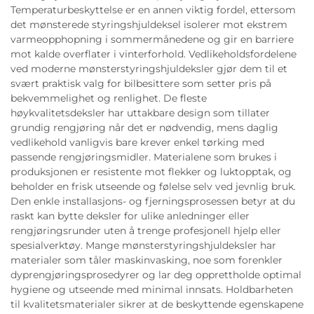
Temperaturbeskyttelse er en annen viktig fordel, ettersom
det mønsterede styringshjuldeksel isolerer mot ekstrem
varmeopphopning i sommermånedene og gir en barriere
mot kalde overflater i vinterforhold. Vedlikeholdsfordelene
ved moderne mønsterstyringshjuldeksler gjør dem til et
svært praktisk valg for bilbesittere som setter pris på
bekvemmelighet og renlighet. De fleste
høykvalitetsdeksler har uttakbare design som tillater
grundig rengjøring når det er nødvendig, mens daglig
vedlikehold vanligvis bare krever enkel tørking med
passende rengjøringsmidler. Materialene som brukes i
produksjonen er resistente mot flekker og luktopptak, og
beholder en frisk utseende og følelse selv ved jevnlig bruk.
Den enkle installasjons- og fjerningsprosessen betyr at du
raskt kan bytte deksler for ulike anledninger eller
rengjøringsrunder uten å trenge profesjonell hjelp eller
spesialverktøy. Mange mønsterstyringshjuldeksler har
materialer som tåler maskinvasking, noe som forenkler
dyprengjøringsprosedyrer og lar deg opprettholde optimal
hygiene og utseende med minimal innsats. Holdbarheten
til kvalitetsmaterialer sikrer at de beskyttende egenskapene