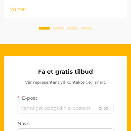
spesielt lønnsomt produktsegment for grossister.
Vis mer
Disse høykvalitetsproduktene...
Få et gratis tilbud
Vår representant vil kontakte deg snart.
E-post
0/100
Navn