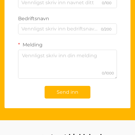
0/100
Bedriftsnavn
0/200
Melding
0/1000
Send inn