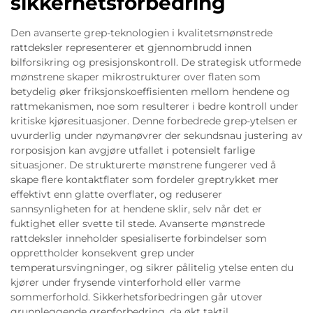
sikkerhetsforbedring
Den avanserte grep-teknologien i kvalitetsmønstrede
rattdeksler representerer et gjennombrudd innen
bilforsikring og presisjonskontroll. De strategisk utformede
mønstrene skaper mikrostrukturer over flaten som
betydelig øker friksjonskoeffisienten mellom hendene og
rattmekanismen, noe som resulterer i bedre kontroll under
kritiske kjøresituasjoner. Denne forbedrede grep-ytelsen er
uvurderlig under nøymanøvrer der sekundsnau justering av
rorposisjon kan avgjøre utfallet i potensielt farlige
situasjoner. De strukturerte mønstrene fungerer ved å
skape flere kontaktflater som fordeler greptrykket mer
effektivt enn glatte overflater, og reduserer
sannsynligheten for at hendene sklir, selv når det er
fuktighet eller svette til stede. Avanserte mønstrede
rattdeksler inneholder spesialiserte forbindelser som
opprettholder konsekvent grep under
temperatursvingninger, og sikrer pålitelig ytelse enten du
kjører under frysende vinterforhold eller varme
sommerforhold. Sikkerhetsforbedringen går utover
grunnleggende grepforbedring, da økt taktil