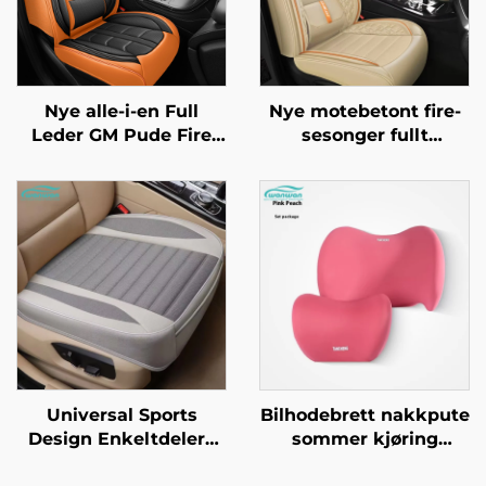
Nye alle-i-en Full
Nye motebetont fire-
Leder GM Pude Fire
sesonger fullt
Sesonger
omsluttende
Bilseteovertrekk
bilseteovertrekk
Fabrikk Direkte
eksplosjonssikkert
Amazon Bestselger
silkeis materiale front
laget av lær
Universal Sports
Bilhodebrett nakkpute
Design Enkeltdelers
sommer kjøring
lær bilsetepolstring
flyselskap klasse