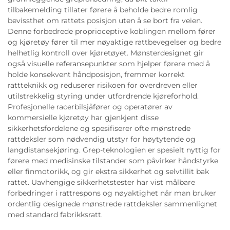
tilbakemelding tillater førere å beholde bedre romlig
bevissthet om rattets posisjon uten å se bort fra veien.
Denne forbedrede proprioceptive koblingen mellom fører
og kjøretøy fører til mer nøyaktige rattbevegelser og bedre
helhetlig kontroll over kjøretøyet. Mønsterdesignet gir
også visuelle referansepunkter som hjelper førere med å
holde konsekvent håndposisjon, fremmer korrekt
rattteknikk og reduserer risikoen for overdreven eller
utilstrekkelig styring under utfordrende kjøreforhold.
Profesjonelle racerbilsjåfører og operatører av
kommersielle kjøretøy har gjenkjent disse
sikkerhetsfordelene og spesifiserer ofte mønstrede
rattdeksler som nødvendig utstyr for høytytende og
langdistansekjøring. Grep-teknologien er spesielt nyttig for
førere med medisinske tilstander som påvirker håndstyrke
eller finmotorikk, og gir ekstra sikkerhet og selvtillit bak
rattet. Uavhengige sikkerhetstester har vist målbare
forbedringer i rattrespons og nøyaktighet når man bruker
ordentlig designede mønstrede rattdeksler sammenlignet
med standard fabrikksratt.