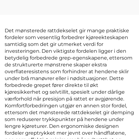
med kjøle- og
nakkepute lær
massasjefunksjon i
materiale til bil og
linned for vår og
flysete
sommer, kompatibel
med Mazda
Det mønsterede rattdekselet gir mange praktiske
fordeler som vesentlig forbedrer kjøreekteskapen
samtidig som det gir utmerket verdi for
investeringen. Den viktigste fordelen ligger i den
betydelig forbedrede grep-egenskapene, ettersom
de strukturerte mønstrene skaper ekstra
overflateresistens som forhindrer at hendene sklir
under brå manøvrer eller i nødsituasjoner. Dette
forbedrede grepet fører direkte til økt
kjøresikkerhet og selvtillit, spesielt under dårlige
værforhold når presisjon på rattet er avgjørende.
Komfortforbedringen utgjør en annen stor fordel,
ettersom det mønsterede rattdekselet gir demping
som reduserer trykkpunkter på hendene under
lengre kjøreturer. Den ergonomiske designen
fordeler greptrykket mer jevnt over håndflatene,