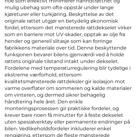
noe som effektivt minimerer hånndtrøtthet og
mulig ubehag som ofte oppstår under lange
kjøreturer eller turkjøring. Beskyttelse av det
originale rattet utgjør en betydelig økonomisk
fordel, ettersom det mønsterede rattdekselet virker
som en barriere mot UV-skader, opptak av olje fra
hender og generell slitasje som kan forringe
fabrikkens materiale over tid. Denne beskyttende
funksjonen bevarer bilens gjenværdi ved å holde
rattets originale tilstand intakt under dekselet.
Fordelene med temperaturregulering blir tydelige i
ekstreme værforhold, ettersom
kvalitetsmønsterede rattdeksler gir isolasjon mot
varme overflater om sommeren og kalde materialer
om vinteren, og dermed sikrer behagelig
håndtering hele året. Den enkle
monteringsprosessen gir praktiske fordeler, og
krever bare noen få minutter for å feste dekselet
uten spesialverktøy eller permanente endringer på
bilen. Vedlikeholdsfordeler inkluderer enkel
rengjøring, ettersom de fleste mønsterede