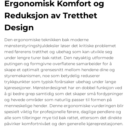
Ergonomisk Komfort og
Reduksjon av Tretthet
Design
Den ergonomiske teknikken bak moderne
mønsterstyringshjuldeksler løser det kritiske problemet
med førerens trøtthet og ubehag som kan utvikle seg
under lengre turer bak rattet. Den nøyaktig utformede
putingen og formgivne overflatene samarbeider for å
skape et optimalt grensesnitt mellom hendene dine og
styremekanismen, noe som betydelig reduserer
trykkpunkter som typisk forårsaker ubehag under lange
kjøresesjoner. Mønsterdesignet har en dobbel funksjon ved
å gi bedre grep samtidig som det skaper små fordypninger
og hevede områder som naturlig passer til formen på
menneskelige hender. Denne ergonomiske vurderingen blir
spesielt viktig for profesjonelle førere, daglige pendlere og
alle som tilbringer mye tid bak rattet, ettersom det direkte
påvirker komfortnivået og den generelle kjøreprestasjonen.