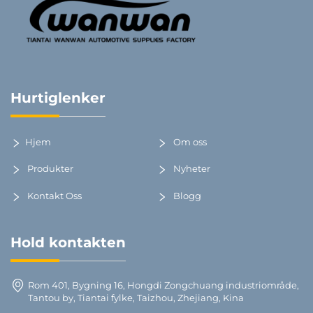
Hurtiglenker
Hjem
Om oss
Produkter
Nyheter
Kontakt Oss
Blogg
Hold kontakten
Rom 401, Bygning 16, Hongdi Zongchuang industriområde,
Tantou by, Tiantai fylke, Taizhou, Zhejiang, Kina