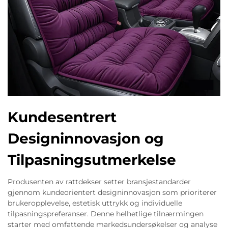
Kundesentrert
Designinnovasjon og
Tilpasningsutmerkelse
Produsenten av rattdekser setter bransjestandarder
gjennom kundeorientert designinnovasjon som prioriterer
brukeropplevelse, estetisk uttrykk og individuelle
tilpasningspreferanser. Denne helhetlige tilnærmingen
starter med omfattende markedsundersøkelser og analyse