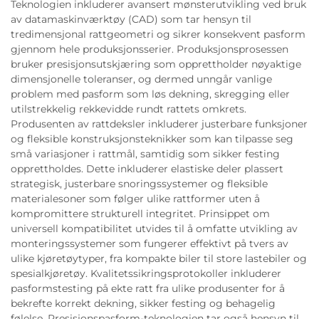
Teknologien inkluderer avansert mønsterutvikling ved bruk
av datamaskinværktøy (CAD) som tar hensyn til
tredimensjonal rattgeometri og sikrer konsekvent pasform
gjennom hele produksjonsserier. Produksjonsprosessen
bruker presisjonsutskjæring som opprettholder nøyaktige
dimensjonelle toleranser, og dermed unngår vanlige
problem med pasform som løs dekning, skregging eller
utilstrekkelig rekkevidde rundt rattets omkrets.
Produsenten av rattdeksler inkluderer justerbare funksjoner
og fleksible konstruksjonsteknikker som kan tilpasse seg
små variasjoner i rattmål, samtidig som sikker festing
opprettholdes. Dette inkluderer elastiske deler plassert
strategisk, justerbare snoringssystemer og fleksible
materialesoner som følger ulike rattformer uten å
kompromittere strukturell integritet. Prinsippet om
universell kompatibilitet utvides til å omfatte utvikling av
monteringssystemer som fungerer effektivt på tvers av
ulike kjøretøytyper, fra kompakte biler til store lastebiler og
spesialkjøretøy. Kvalitetssikringsprotokoller inkluderer
pasformstesting på ekte ratt fra ulike produsenter for å
bekrefte korrekt dekning, sikker festing og behagelig
følelse. Presisjonspasform-teknologien tar også hensyn til