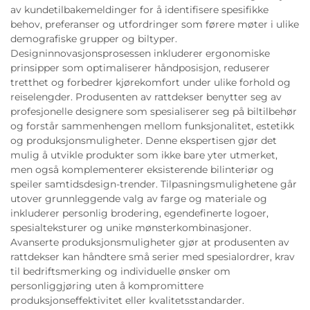
av kundetilbakemeldinger for å identifisere spesifikke
behov, preferanser og utfordringer som førere møter i ulike
demografiske grupper og biltyper.
Designinnovasjonsprosessen inkluderer ergonomiske
prinsipper som optimaliserer håndposisjon, reduserer
tretthet og forbedrer kjørekomfort under ulike forhold og
reiselengder. Produsenten av rattdekser benytter seg av
profesjonelle designere som spesialiserer seg på biltilbehør
og forstår sammenhengen mellom funksjonalitet, estetikk
og produksjonsmuligheter. Denne ekspertisen gjør det
mulig å utvikle produkter som ikke bare yter utmerket,
men også komplementerer eksisterende bilinteriør og
speiler samtidsdesign-trender. Tilpasningsmulighetene går
utover grunnleggende valg av farge og materiale og
inkluderer personlig brodering, egendefinerte logoer,
spesialteksturer og unike mønsterkombinasjoner.
Avanserte produksjonsmuligheter gjør at produsenten av
rattdekser kan håndtere små serier med spesialordrer, krav
til bedriftsmerking og individuelle ønsker om
personliggjøring uten å kompromittere
produksjonseffektivitet eller kvalitetsstandarder.