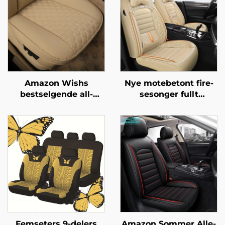
Amazon Wishs
Nye motebetont fire-
bestselgende all-
sesonger fullt
season universelle
omsluttende
bilseterygg med full
bilseteovertrekk
ryggstøtteomfang
eksplosjonssikkert
bilseterygg
silkeis materiale front
laget av lær
Femseters 9-delers
Amazon Sommer Alle-