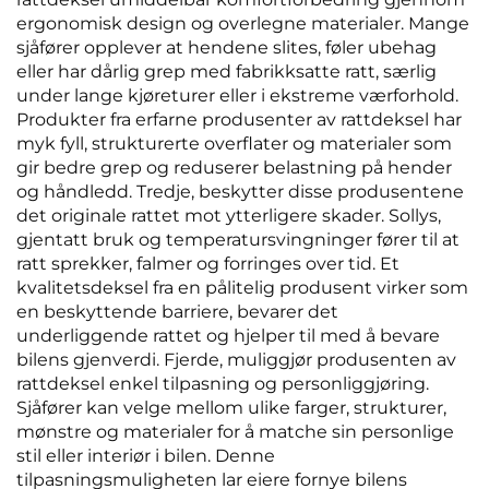
ergonomisk design og overlegne materialer. Mange
sjåfører opplever at hendene slites, føler ubehag
eller har dårlig grep med fabrikksatte ratt, særlig
under lange kjøreturer eller i ekstreme værforhold.
Produkter fra erfarne produsenter av rattdeksel har
myk fyll, strukturerte overflater og materialer som
gir bedre grep og reduserer belastning på hender
og håndledd. Tredje, beskytter disse produsentene
det originale rattet mot ytterligere skader. Sollys,
gjentatt bruk og temperatursvingninger fører til at
ratt sprekker, falmer og forringes over tid. Et
kvalitetsdeksel fra en pålitelig produsent virker som
en beskyttende barriere, bevarer det
underliggende rattet og hjelper til med å bevare
bilens gjenverdi. Fjerde, muliggjør produsenten av
rattdeksel enkel tilpasning og personliggjøring.
Sjåfører kan velge mellom ulike farger, strukturer,
mønstre og materialer for å matche sin personlige
stil eller interiør i bilen. Denne
tilpasningsmuligheten lar eiere fornye bilens