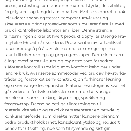
presisjonstesting som vurderer materialstyrke, fleksibilitet,
fargelysthet og langtids-holdbarhet. Kvalitetskontroll tiltak
inkluderer spenningstester, temperatursykluser og
akselererte aldringsprosedyrer som simulerer flere år med
bruk i kontrollerte laboratoriemiljøer. Denne strenge
tilnærmingen sikrer at hvert produkt oppfyller strenge krav
til ytelse før det når kundene. Produsenten av rattdekksel
fokuserer også på å utvikle materialer som gir optimal
taktil tilbakemelding og grep-egenskaper. Dette innebærer
å lage overflatestrukturer og mønstre som forbedrer
sjåførens kontroll samtidig som komfort beholdes under
lengre bruk. Avanserte sømmetoder ved bruk av høystyrke-
tråder og forsterket søm-konstruksjon forhindrer løsning
og sikrer varige festepunkter. Materialteknologiens kvalitet
går videre til å utvikle dekksler som motstår vanlige
problemer som strekking, krymping, sprekker og
fargenyttap. Denne helhetlige tilnærmingen til
materialvitenskap og teknikk representerer en betydelig
konkurransefordel som direkte nytter kundene gjennom
bedre produktholdbarhet, konsekvent ytelse og redusert
behov for utskifting, noe som til syvende og sist gir