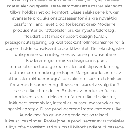
materialer og spesialiserte sammensatte materialer som
tilbyr holdbarhet og komfort. Disse selskapene bruker
avanserte produksjonsprosesser for å sikre nøyaktig
passform, lang levetid og forbedret grep. Moderne
produsenter av rattdeksler bruker nyeste teknologi,
inkludert datamaskinbasert design (CAD),
presisjonsutskjæring og kvalitetskontrollmekanismer for å
opprettholde konsekvent produktkvalitet. De teknologiske
funksjonene som integreres av disse produsentene
inkluderer ergonomiske designprinsipper,
temperaturbestandige materialer, antislipoverflater og
fukttransporterende egenskaper. Mange produsenter av
rattdeksler inkluderer også spesialiserte sømmeteknikker,
forsterkede sømmer og tilpassede størrelsesvalg for å
passe ulike bilmodeller. Bruken av produkter fra en
produsent av rattdeksler omfatter ulike bilsektorer,
inkludert personbiler, lastebiler, busser, motorsykler og
spesialkjøretøy. Disse produsentene imøtekommer ulike
kundekrav, fra grunnleggende beskyttelse til
luksustilpasninger. Profesjonelle produsenter av rattdeksler
tilbyr ofte grossistdistribusjon til bilforhandlere, tilpassede