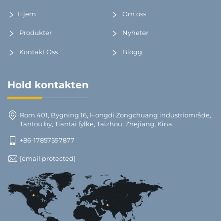
Hjem
Om oss
Produkter
Nyheter
Kontakt Oss
Blogg
Hold kontakten
Rom 401, Bygning 16, Hongdi Zongchuang industriområde,
Tantou by, Tiantai fylke, Taizhou, Zhejiang, Kina
+86-17857597877
[email protected]