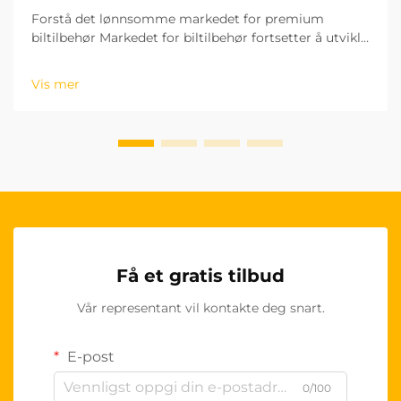
Forstå det lønnsomme markedet for premium
biltilbehør Markedet for biltilbehør fortsetter å utvikle
seg raskt, og OEM-styringshjuldekk har blitt et
spesielt lønnsomt produktsegment for grossister.
Vis mer
Disse høykvalitetsproduktene...
Få et gratis tilbud
Vår representant vil kontakte deg snart.
E-post
0/100