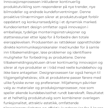
Innovasjonsprosessen inkluderer kontinuerlig
produktutvikling som responderer på nye trender, nye
bilmodeller og endrede kundeforventninger. Denne
proaktive tilnærmingen sikrer at produktutvalget forblir
oppdatert og konkurransedyktig i et dynamisk marked.
Kundeorientert design omfatter også innovasjon i
emballasje, tydelige monteringsinstruksjoner og
støtteressurser etter kjøp for å forbedre den totale
eieropplevelsen. Produsenten av rattdekser opprettholder
direkte kommunikasjonskanaler med kunder for å samle
inn tilbakemeldinger, løse problemer og identifisere
muligheter for forbedring av produktene. Denne
tilbakemeldingssyklusen driver kontinuerlig innovasjon og
sikrer at nye produkter er i tråd med reelle kundebehov og
ikke bare antagelser. Designprosessen tar også hensyn til
tilgjengelighetskrav, slik at produktene passer førere med
ulike fysiske evner og preferanser. Miljøhensyn påvirker
valg av materialer og produksjonsprosesser, noe som
speiler økende kundebevissthet rundt bærekraft. Resultatet
er et helhetlig produktutvalg som kombinerer overlegen
funksjonalitet, attraktiv estetikk, omfattende
tilpasningsmuligheter og effektiv kundeservice for å levere