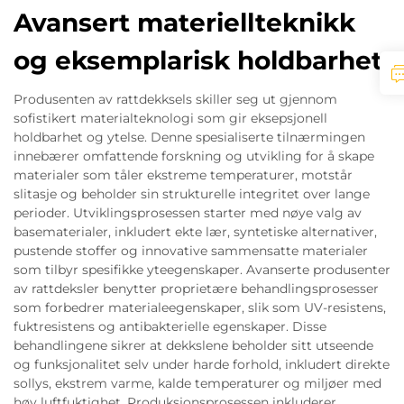
Avansert materiellteknikk
og eksemplarisk holdbarhet
Produsenten av rattdekksels skiller seg ut gjennom
sofistikert materialteknologi som gir eksepsjonell
holdbarhet og ytelse. Denne spesialiserte tilnærmingen
innebærer omfattende forskning og utvikling for å skape
materialer som tåler ekstreme temperaturer, motstår
slitasje og beholder sin strukturelle integritet over lange
perioder. Utviklingsprosessen starter med nøye valg av
basematerialer, inkludert ekte lær, syntetiske alternativer,
pustende stoffer og innovative sammensatte materialer
som tilbyr spesifikke yteegenskaper. Avanserte produsenter
av rattdeksler benytter proprietære behandlingsprosesser
som forbedrer materialeegenskaper, slik som UV-resistens,
fuktresistens og antibakterielle egenskaper. Disse
behandlingene sikrer at dekkslene beholder sitt utseende
og funksjonalitet selv under harde forhold, inkludert direkte
sollys, ekstrem varme, kalde temperaturer og miljøer med
høy luftfuktighet. Produksjonsprosessen inkluderer