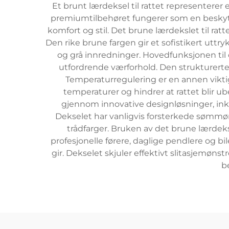
Et brunt lærdeksel til rattet representerer 
premiumtilbehøret fungerer som en beskytte
komfort og stil. Det brune lærdekslet til ratt
Den rike brune fargen gir et sofistikert uttry
og grå innredninger. Hovedfunksjonen til d
utfordrende værforhold. Den strukturerte 
Temperaturregulering er en annen viktig
temperaturer og hindrer at rattet blir u
gjennom innovative designløsninger, inklu
Dekselet har vanligvis forsterkede sømmø
trådfarger. Bruken av det brune lærdeksle
profesjonelle førere, daglige pendlere og b
gir. Dekselet skjuler effektivt slitasjemøn
b