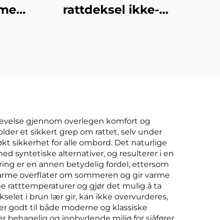
mer
rattdeksel ikke-
skap
glippe
e lær
gummihåndtak
l og
beskyttende fire-
sesonger universell
bildekorasjon
pplevelse gjennom overlegen komfort og
der et sikkert grep om rattet, selv under
økt sikkerhet for alle ombord. Det naturlige
 syntetiske alternativer, og resulterer i en
ing er en annen betydelig fordel, ettersom
 varme overflater om sommeren og gir varme
 ratttemperaturer og gjør det mulig å ta
elet i brun lær gir, kan ikke overvurderes,
er godt til både moderne og klassiske
r behagelig og innbydende miljø for sjåfører