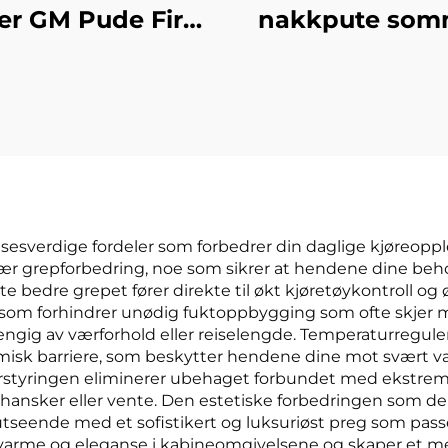
er GM Pude Fire
nakkpute som
Sesonger
kjøring flysel
lseteovertrekk
klasse nakkeput
abrikk Direkte
materiale til bi
zon Bestselger
flysete
kelsesverdige fordeler som forbedrer din daglige kjøreo
ær grepforbedring, noe som sikrer at hendene dine behol
e bedre grepet fører direkte til økt kjøretøykontroll og 
som forhindrer unødig fuktoppbygging som ofte skjer med
gig av værforhold eller reiselengde. Temperaturreguler
termisk barriere, som beskytter hendene dine mot svært
rstyringen eliminerer ubehaget forbundet med ekstreme
hansker eller vente. Den estetiske forbedringen som deks
utseende med et sofistikert og luksuriøst preg som pass
er varme og eleganse i kabineomgivelsene og skaper et me