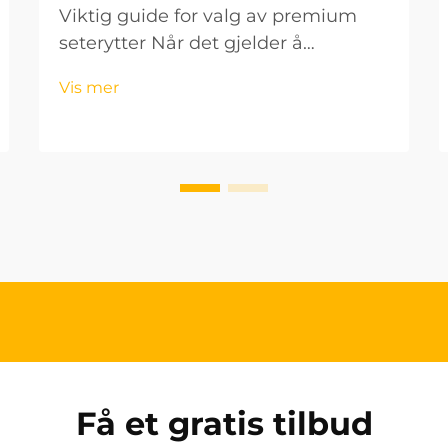
Viktig guide for valg av premium
seterytter Når det gjelder å
vedlikeholde bilens interiør og sikre
Vis mer
en behagelig kjøreopplevelse, spiller
seterytter en avgjørende rolle. Disse
beskyttende tilbehørene forbedrer
ikke bare estetikken, men...
Få et gratis tilbud