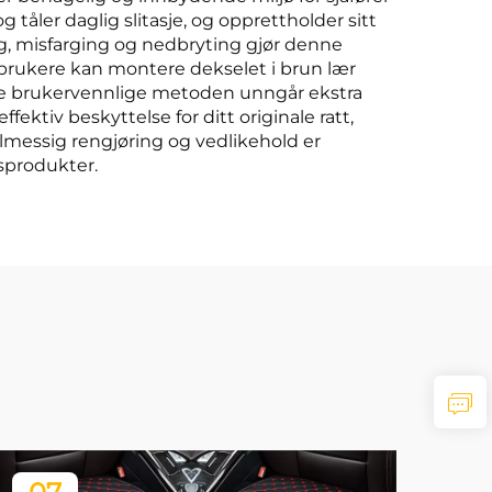
 tåler daglig slitasje, og opprettholder sitt
g, misfarging og nedbryting gjør denne
te brukere kan montere dekselet i brun lær
nne brukervennlige metoden unngår ekstra
ktiv beskyttelse for ditt originale ratt,
elmessig rengjøring og vedlikehold er
sprodukter.