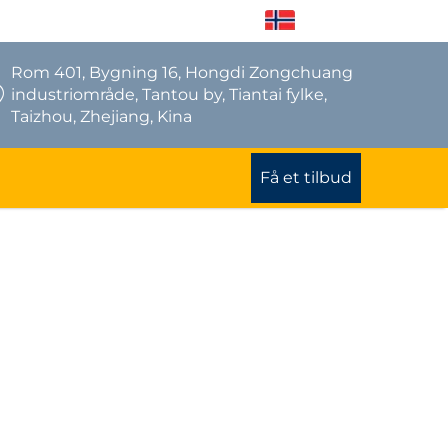
NO
Rom 401, Bygning 16, Hongdi Zongchuang
industriområde, Tantou by, Tiantai fylke,
Taizhou, Zhejiang, Kina
Få et tilbud