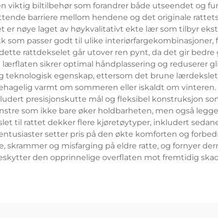
en viktig biltilbehør som forandrer både utseendet og funk
nde barriere mellom hendene og det originale rattets 
et er nøye laget av høykvalitativt ekte lær som tilbyr ek
kk som passer godt til ulike interiørfargekombinasjoner, 
ette rattdekselet går utover ren pynt, da det gir bedre gr
lærflaten sikrer optimal håndplassering og reduserer glid
 teknologisk egenskap, ettersom det brune lærdekslet ti
behagelig varmt om sommeren eller iskaldt om vinteren. I
dert presisjonskutte mål og fleksibel konstruksjon som 
nstre som ikke bare øker holdbarheten, men også legger 
t til rattet dekker flere kjøretøytyper, inkludert sedane
ilentusiaster setter pris på den økte komforten og forb
stre, skrammer og misfarging på eldre ratte, og fornyer 
eskytter den opprinnelige overflaten mot fremtidig skad