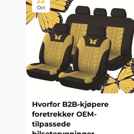
22
Oct
Hvorfor B2B-kjøpere
foretrekker OEM-
tilpassede
bilseterygninger