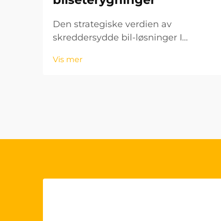
Den strategiske verdien av
skreddersydde bil-løsninger I
dagens konkurranseutsatte
Vis mer
bilmarked tiltrekker seg B2B-
kjøpere stadig mer OEM-tilpassede
seterytter som en strategisk fordel.
Denne endringen representerer mer
enn bare et prefer...