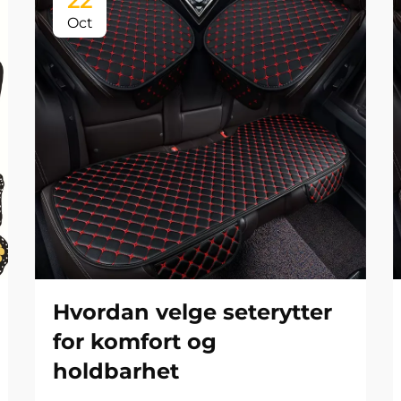
22
Oct
Hvordan velge seterytter
for komfort og
holdbarhet