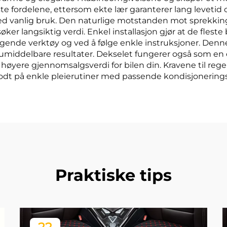
te fordelene, ettersom ekte lær garanterer lang levetid og
ed vanlig bruk. Den naturlige motstanden mot sprekkin
øker langsiktig verdi. Enkel installasjon gjør at de fles
eggende verktøy og ved å følge enkle instruksjoner. De
middelbare resultater. Dekselet fungerer også som en effe
l høyere gjennomsalgsverdi for bilen din. Kravene til reg
odt på enkle pleierutiner med passende kondisjonering
Praktiske tips