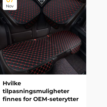
07
0
Nov
No
Hvilke
Hv
tilpasningsmuligheter
pr
finnes for OEM-seterytter
fo