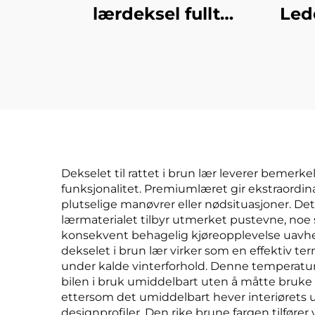
lærdeksel fullt
Led
omsluttende fire
årstider universell
Bi
slitesterk skitlere
F
pustende seterygge
Ama
Dekselet til rattet i brun lær leverer bemer
funksjonalitet. Premiumlæret gir ekstraordin
plutselige manøvrer eller nødsituasjoner. Dett
lærmaterialet tilbyr utmerket pustevne, noe 
konsekvent behagelig kjøreopplevelse uavhen
dekselet i brun lær virker som en effektiv 
under kalde vinterforhold. Denne temperatu
bilen i bruk umiddelbart uten å måtte bruke 
ettersom det umiddelbart hever interiørets 
designprofiler. Den rike brune fargen tilfør