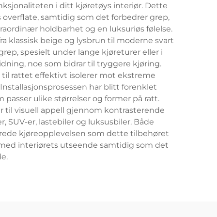
sjonaliteten i ditt kjøretøys interiør. Dette
overflate, samtidig som det forbedrer grep,
straordinær holdbarhet og en luksuriøs følelse.
fra klassisk beige og lysbrun til moderne svart
ep, spesielt under lange kjøreturer eller i
ning, noe som bidrar til tryggere kjøring.
l rattet effektivt isolerer mot ekstreme
nstallasjonsprosessen har blitt forenklet
passer ulike størrelser og former på ratt.
til visuell appell gjennom kontrasterende
r, SUV-er, lastebiler og luksusbiler. Både
edrede kjøreopplevelsen som dette tilbehøret
dermed interiørets utseende samtidig som det
e.