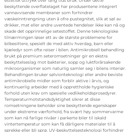
estetisk uttrykk over lang tids bruk. Under dette
beskyttende overflatelaget har produsentene integrert
vannavvisende membraner som forhindrer
væskeinntrengning uten å ofre pustegnitet, slik at søl av
drikker, mat eller andre uventede hendelser ikke kan nå og
skade det opprinnelige setestoffet. Denne teknologiske
tilnærmingen løser ett av de største problemene for
bilbesittere, spesielt de med aktiv hverdag, barn eller
kjæledyr som ofte reiser i bilen. Antimikrobiell behandling
brukt på premium seteromsetninger gir en ekstra
beskyttelseslag mot bakterier, sopp og luktforårsakende
mikroorganismer som naturlig samler seg i bilens interiør.
Behandlingen bruker sølvionteknologi eller andre beviste
antimikrobielle midler som forblir aktive i årvis, og
kontinuerlig arbeider med å opprettholde hygieniske
forhold uten krav om spesielle vedlikeholdsprosedyrer.
Temperaturmotstandsdyktighet sikrer at disse
romsetningene beholder sine beskyttende egenskaper
under ekstreme værforhold, fra svært høy sommervarme
som kan nå farlige nivåer i parkerte biler til iskald
vintertemperatur som kan få dårligere materialer til å
sprekke eller bli sprø. UV-beskyttelsesteknologi forhindrer