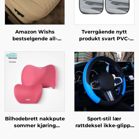
Amazon Wishs
Tverrgående nytt
bestselgende all-
produkt svart PVC-
season universelle
maskevævs bil
bilseterygg med full
solskjerm
ryggstøtteomfang
elektrostatisk
bilseterygg
vinduskjertel for
varmeisolering og
solkrem
Bilhodebrett nakkpute
Sport-stil lær
sommer kjøring
rattdeksel ikke-glippe
flyselskap klasse
gummihåndtak