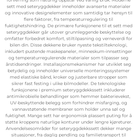
sett med seteryggdekker inneholder avanserte materialer
og innovative designelementer som samtidig tar hensyn til
flere faktorer, fra temperaturregulering til
fuktighetshindring. De primære funksjonene til et sett med
seteryggdekker går utover grunnleggende beskyttelse og
omfatter forbedret komfort, stiltilpasning og verneverdi for
bilen din. Disse dekkene bruker nyeste tekstilteknologi,
inkludert pustende maskepaneler, minneskum-innsettinger
og temperaturregulerende materialer som tilpasser seg
årstidsendringer. Installasjonsmekanismer har utviklet seg
betydelig og inneholder universelle monteringssystemer
med elastiske bånd, kroker og justerbare stropper som
sikrer fast festing i ulike bilmodeller. De teknologiske
funksjonene i premium seteryggdekkssett inkluderer
antimikrobielle behandlinger som hemmer bakterievekst,
UV-beskyttende belegg som forhindrer misfarging, og
vannavstøtende membraner som holder unna søl og
fuktighet. Mange sett har ergonomisk plassert puting for å
støtte kroppens naturlige konturer under lengre kjøreturer.
Anvendelsesområder for seteryggdekkssett dekker mange
situasjoner, fra daglig pendling og familietransport til