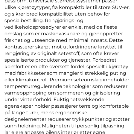
passform. Universale størrelsessystemer passer
ulike kjøretøytyper, fra kompaktbiler til store SUV-er,
og sikrer bred kompatibilitet uten behov for
spesialbestilling. Rengjørings- og
vedlikeholdsprosedyrer er enkle, med de fleste
omslag som er maskinvaskbare og gjenoppretter
friskhet og utseende med minimal innsats. Dette
kontrasterer skarpt mot utfordringene knyttet til
rengjøring av originalt setestoff, som ofte krever
spesialiserte produkter og tjenester. Forbedret
komfort er en ofte oversett fordel, spesielt i kjøretøy
med fabrikkseter som mangler tilstrekkelig puting
eller klimakontroll. Premium seteomslag inneholder
temperaturregulerende teknologier som reduserer
varmeopphoping om sommeren og gir isolering
under vinterforhold. Fuktighetsvekkende
egenskaper holder passasjerer tørre og komfortable
på lange turer, mens ergonomiske
designelementer reduserer trykkpunkter og støtter
sunn holdning. Muligheten til personlig tilpasning
lar eiere anpasse bilens interiør etter egne