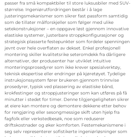
passer fra små kompaktbiler til store luksusbiler med SUV-
størrelse. Ingeniørutfordringen består i å lage
justeringsmekanismer som sikrer fast passform samtidig
som de tillater målforskjeller som følger med ulike
setekonstruksjoner – en oppgave løst gjennom innovative
elastiske systemer, justerbare stroppkonfigurasjoner og
strategisk plasserte festepunkter som fordeler spenningen
jevnt over hele overflaten av dekset. Enkel profesjonell
montering skiller kvalitetsrike seteromdekk fra dårligere
alternativer, der produsenter har utviklet intuitive
monteringsprosedyrer som ikke krever spesialverktøy,
teknisk ekspertise eller endringer på kjøretøyet. Tydelige
instruksjonssystem fører brukeren gjennom trinnvise
prosedyrer, typisk ved plassering av elastiske bånd,
krokfestinger og stroppjusteringer som kan utføres på få
minutter i stedet for timer. Denne tilgjengeligheten sikrer
at eiere kan montere og demontere dekkene etter behov
for rengjøring eller sesongmessige skift uten hjelp fra
fagfolk eller verkstedbesøk, noe som reduserer
driftskostnader og øker komforten. Festemekanismene i
seg selv representerer sofistikerte ingeniørløsninger som