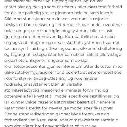
balanserer sikkerhet og tilgjengelighet, og bruker
materialer og design som er testet under ekstreme forhold
for å sikre pålitelig ytelse gjennom hele dekkets levetid.
Sikkerhetsfunksjoner som løsnes ved nødsituasjoner
beskytter både dekset og setet mot skader under uventede
belastninger, mens hurtigløsningsystemer tillater rask
fjerning når det er nødvendig. Kompatibiliteten strekker
seg også til integrering med sikkerhetssystemer, hvor det
tas hensyn til airbag-utløsningssoner, sikkerhetsbelteføring
og tilgang til festepunkter for barnebiler, slik at alle viktige
sikkerhetsfunksjoner fungerer som de skal.
Kvalitetsprodusenter gjennomfører omfattende tester med
ulike setekonfigurasjoner for å bekrefte at seteromdekkene
ikke forstyrrer airbag-utløsning og ikke hindrer
nødreaksjonssystemer. Den universelle
størrelsesapproksimasjonen eliminerer forvirring og
potensielle feil knyttet til modellspecifikke bestillinger, og
lar kunder velge passende størrelser basert på generelle
kategorier i stedet for nøyaktige modellspesifikasjoner.
Denne standardiseringen gagner både forbrukere og
forhandlere ved å redusere lagerkompleksiteten samtidig
som den sikrer bred anvendelighet på tvers av