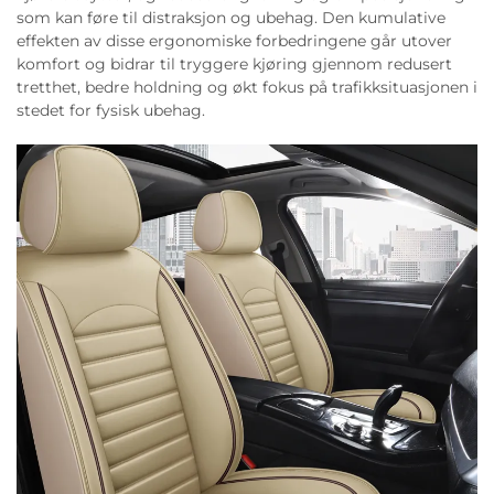
som kan føre til distraksjon og ubehag. Den kumulative
effekten av disse ergonomiske forbedringene går utover
komfort og bidrar til tryggere kjøring gjennom redusert
tretthet, bedre holdning og økt fokus på trafikksituasjonen i
stedet for fysisk ubehag.