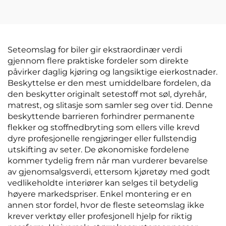
nakkepute lær
beskyttende fire-
materiale til bil og
sesonger universell
flysete
bildekorasjon
Seteomslag for biler gir ekstraordinær verdi
gjennom flere praktiske fordeler som direkte
påvirker daglig kjøring og langsiktige eierkostnader.
Beskyttelse er den mest umiddelbare fordelen, da
den beskytter originalt setestoff mot søl, dyrehår,
matrest, og slitasje som samler seg over tid. Denne
beskyttende barrieren forhindrer permanente
flekker og stoffnedbryting som ellers ville krevd
dyre profesjonelle rengjøringer eller fullstendig
utskifting av seter. De økonomiske fordelene
kommer tydelig frem når man vurderer bevarelse
av gjenomsalgsverdi, ettersom kjøretøy med godt
vedlikeholdte interiører kan selges til betydelig
høyere markedspriser. Enkel montering er en
annen stor fordel, hvor de fleste seteomslag ikke
krever verktøy eller profesjonell hjelp for riktig