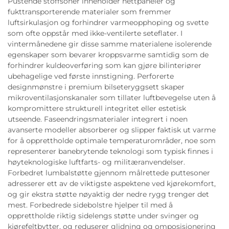
Pustende stoffsoner inneholder nettpaneler og
fukttransporterende materialer som fremmer
luftsirkulasjon og forhindrer varmeopphoping og svette
som ofte oppstår med ikke-ventilerte seteflater. I
vintermånedene gir disse samme materialene isolerende
egenskaper som bevarer kroppsvarme samtidig som de
forhindrer kuldeoverføring som kan gjøre bilinteriører
ubehagelige ved første innstigning. Perforerte
designmønstre i premium bilseteryggsett skaper
mikroventilasjonskanaler som tillater luftbevegelse uten å
kompromittere strukturell integritet eller estetisk
utseende. Faseendringsmaterialer integrert i noen
avanserte modeller absorberer og slipper faktisk ut varme
for å opprettholde optimale temperaturområder, noe som
representerer banebrytende teknologi som typisk finnes i
høyteknologiske luftfarts- og militæranvendelser.
Forbedret lumbalstøtte gjennom målrettede puttesoner
adresserer ett av de viktigste aspektene ved kjørekomfort,
og gir ekstra støtte nøyaktig der nedre rygg trenger det
mest. Forbedrede sidebolstre hjelper til med å
opprettholde riktig sidelengs støtte under svinger og
kjørefeltbytter, og reduserer glidning og omposisjonering