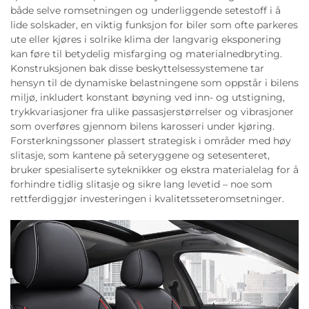
både selve romsetningen og underliggende setestoff i å
lide solskader, en viktig funksjon for biler som ofte parkeres
ute eller kjøres i solrike klima der langvarig eksponering
kan føre til betydelig misfarging og materialnedbryting.
Konstruksjonen bak disse beskyttelsessystemene tar
hensyn til de dynamiske belastningene som oppstår i bilens
miljø, inkludert konstant bøyning ved inn- og utstigning,
trykkvariasjoner fra ulike passasjerstørrelser og vibrasjoner
som overføres gjennom bilens karosseri under kjøring.
Forsterkningssoner plassert strategisk i områder med høy
slitasje, som kantene på seteryggene og setesenteret,
bruker spesialiserte syteknikker og ekstra materialelag for å
forhindre tidlig slitasje og sikre lang levetid – noe som
rettferdiggjør investeringen i kvalitetsseteromsetninger.