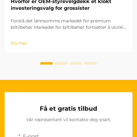
Hvorfor er OEM-styrevelgdekk et klokt
investeringsvalg for grossister
Forstå det lønnsomme markedet for premium
biltilbehør Markedet for biltilbehør fortsetter å utvikle
seg raskt, og OEM-styringshjuldekk har blitt et
spesielt lønnsomt produktsegment for grossister.
Vis mer
Disse høykvalitetsproduktene...
Få et gratis tilbud
Vår representant vil kontakte deg snart.
E-post