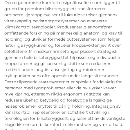
Den ergonomiske komfortdesignfilosofien som ligger til
grunn for premium bilseteryggsett transformerer
ordinære kjøreopplevelser til luksuriøse reiser gjennom
vitenskapelig beviste støttesystemer og avanserte
klimakontrollteknologier. Produsenter gjennomfører
omfattende forskning på menneskelig anatomi og krav til
holdning, og utvikler formede puttesystemer som følger
naturlige ryggkurver og fordeler kroppsvekten jevnt over
seteflatene. Minneskum-innsettinger plassert strategisk
gjennom hele bilseteryggsettet tilpasser seg individuelle
kroppsformer og gir personlig støtte som reduserer
tretthet under langdistansekjøring og minimerer
trykkpunkter som ofte oppstår under lange sittestunder.
Dette tilpassede støttesystemet er spesielt fordelaktig for
personer med ryggproblemer eller de hvis yrker krever
mye kjøring, ettersom riktig ergonomisk støtte kan
redusere ubehag betydelig og forebygge langsiktige
helseproblemer knyttet til dårlig holdning. Integrasjon av
klimakontroll representerer en sofistikert utvikling i
teknologien for bilseteryggsett, og løser ett av de vanligste
klagediktene om bilkomfort i ulike årstider og værforhold.