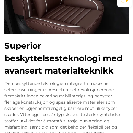
Superior
beskyttelsesteknologi med
avansert materialteknikk
Den beskyttende teknologien integrert i moderne
seteromsetninger representerer et revolusjonerende
fremskritt innen bevaring av bilinteriør, og benytter
flerlags konstruksjon og spesialiserte materialer som
skaper en ugjennomtrengelig barriere mot ulike typer
skader. Ytterlaget består typisk av slitesterke syntetiske
stoffer utviklet for å motstå slitasje, punktering og
misfarging, samtidig som det beholder fleksibilitet og