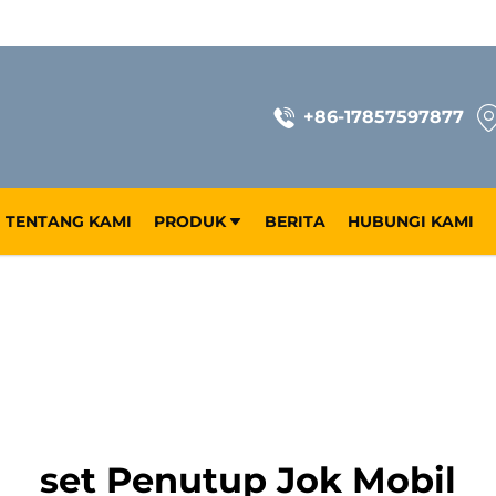
+86-17857597877
TENTANG KAMI
PRODUK
BERITA
HUBUNGI KAMI
set Penutup Jok Mobil