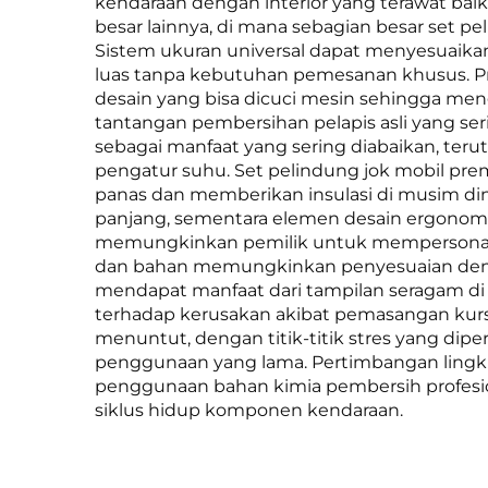
kendaraan dengan interior yang terawat ba
besar lainnya, di mana sebagian besar set p
Sistem ukuran universal dapat menyesuaikan
luas tanpa kebutuhan pemesanan khusus. Pr
desain yang bisa dicuci mesin sehingga me
tantangan pembersihan pelapis asli yang s
sebagai manfaat yang sering diabaikan, ter
pengatur suhu. Set pelindung jok mobil p
panas dan memberikan insulasi di musim di
panjang, sementara elemen desain ergonom
memungkinkan pemilik untuk mempersonalisasi
dan bahan memungkinkan penyesuaian dengan
mendapat manfaat dari tampilan seragam di
terhadap kerusakan akibat pemasangan kursi
menuntut, dengan titik-titik stres yang di
penggunaan yang lama. Pertimbangan lingku
penggunaan bahan kimia pembersih profesio
siklus hidup komponen kendaraan.