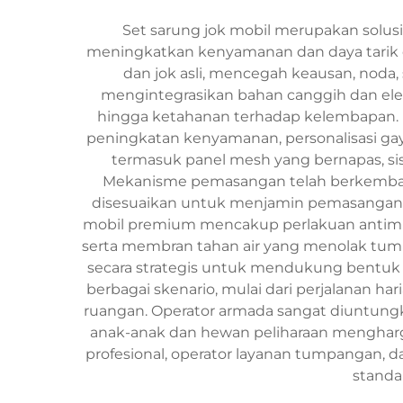
Set sarung jok mobil merupakan solus
meningkatkan kenyamanan dan daya tarik e
dan jok asli, mencegah keausan, noda, 
mengintegrasikan bahan canggih dan elem
hingga ketahanan terhadap kelembapan. F
peningkatan kenyamanan, personalisasi gaya
termasuk panel mesh yang bernapas, s
Mekanisme pemasangan telah berkembang pe
disesuaikan untuk menjamin pemasangan ya
mobil premium mencakup perlakuan antimi
serta membran tahan air yang menolak tu
secara strategis untuk mendukung bentuk
berbagai skenario, mulai dari perjalanan ha
ruangan. Operator armada sangat diuntung
anak-anak dan hewan peliharaan mengharg
profesional, operator layanan tumpangan, 
standa