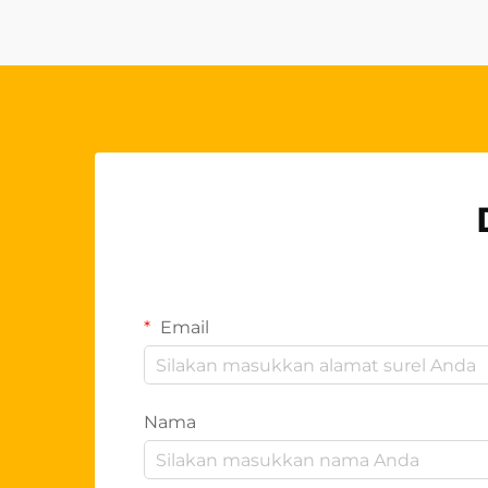
para grosir. Produk-produk
berkualitas tinggi ini...
Email
Nama