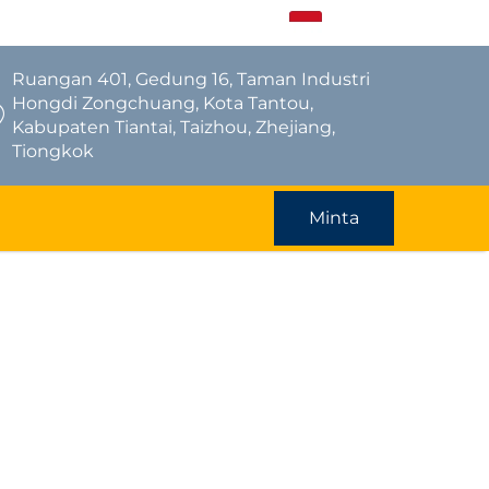
ID
Ruangan 401, Gedung 16, Taman Industri
Hongdi Zongchuang, Kota Tantou,
Kabupaten Tiantai, Taizhou, Zhejiang,
Tiongkok
Minta
Penawaran