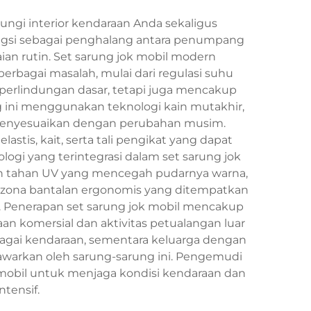
ngi interior kendaraan Anda sekaligus
ungsi sebagai penghalang antara penumpang
aian rutin. Set sarung jok mobil modern
rbagai masalah, mulai dari regulasi suhu
perlindungan dasar, tetapi juga mencakup
ng ini menggunakan teknologi kain mutakhir,
 menyesuaikan dengan perubahan musim.
tis, kait, serta tali pengikat yang dapat
gi yang terintegrasi dalam set sarung jok
n tahan UV yang mencegah pudarnya warna,
zona bantalan ergonomis yang ditempatkan
 Penerapan set sarung jok mobil mencakup
aan komersial dan aktivitas petualangan luar
agai kendaraan, sementara keluarga dengan
warkan oleh sarung-sarung ini. Pengemudi
 mobil untuk menjaga kondisi kendaraan dan
tensif.