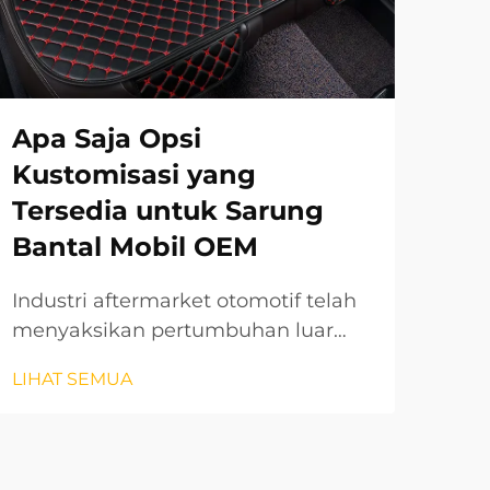
Apa Saja Opsi
Ca
Kustomisasi yang
Ke
Tersedia untuk Sarung
pa
Bantal Mobil OEM
Un
Industri aftermarket otomotif telah
Saa
menyaksikan pertumbuhan luar
unt
biasa dalam opsi kustomisasi,
pen
LIHAT SEMUA
LIH
terutama di bidang aksesori interior.
men
Sarung bantal mobil OEM mewakili
uni
salah satu peningkatan yang paling
ken
dicari oleh pemilik kendaraan yang
ser