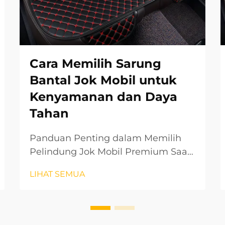
Cara Memilih Sarung
Bantal Jok Mobil untuk
Kenyamanan dan Daya
Tahan
Panduan Penting dalam Memilih
Pelindung Jok Mobil Premium Saat
menjaga interior kendaraan dan
LIHAT SEMUA
memastikan pengalaman
berkendara yang nyaman, sarung
bantal mobil memainkan peran
penting. Aksesori pelindung ini