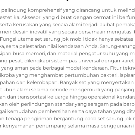
i pelindung komprehensif yang dirancang untuk melindu
stetika. Aksesori yang dibuat dengan cermat ini berf
serta kerusakan yang secara alami terjadi akibat pemak
en desain inovatif yang secara bersamaan mengatasi be
ungsi utama set sarung jok mobil tidak hanya sebatas 
, serta pelestarian nilai kendaraan Anda. Sarung-saru
isipan busa memori, dan material pengatur suhu yang
sat, dilengkapi sistem pas universal dengan karet elas
ng aman pada berbagai model kendaraan. Fitur teknolo
kroba yang menghambat pertumbuhan bakteri, lapisa
mpahan dan kelembapan. Banyak set yang menyertakan 
 tubuh alami selama periode mengemudi yang panjang.
rian dan transportasi keluarga hingga operasional kendar
kan oleh perlindungan standar yang seragam pada berb
ai kemudahan pembersihan serta daya tahan yang dita
dan tenaga pengiriman bergantung pada set sarung jok
r kenyamanan penumpang selama masa penggunaan in