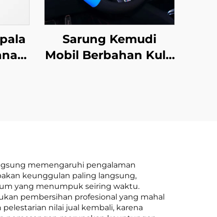
pala
Sarung Kemudi
anas
Mobil Berbahan Kulit
Gaya Olahraga Anti
nggi
Selip Berlapis Karet
bil
Universal Semua
t
Musim untuk Hiasan
Mobil
a langsung memengaruhi pengalaman
pakan keunggulan paling langsung,
 umum yang menumpuk seiring waktu.
lukan pembersihan profesional yang mahal
elestarian nilai jual kembali, karena