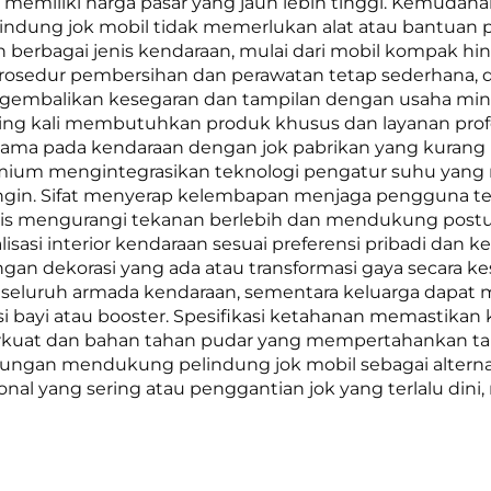
ik memiliki harga pasar yang jauh lebih tinggi. Kem
elindung jok mobil tidak memerlukan alat atau bantuan
 berbagai jenis kendaraan, mulai dari mobil kompak hi
osedur pembersihan dan perawatan tetap sederhana, d
ngembalikan kesegaran dan tampilan dengan usaha min
ering kali membutuhkan produk khusus dan layanan pr
utama pada kendaraan dengan jok pabrikan yang kurang 
remium mengintegrasikan teknologi pengatur suhu ya
ngin. Sifat menyerap kelembapan menjaga pengguna te
is mengurangi tekanan berlebih dan mendukung postur
 interior kendaraan sesuai preferensi pribadi dan keb
 dekorasi yang ada atau transformasi gaya secara ke
 seluruh armada kendaraan, sementara keluarga dapat 
 bayi atau booster. Spesifikasi ketahanan memastikan k
perkuat dan bahan tahan pudar yang mempertahankan ta
ngan mendukung pelindung jok mobil sebagai alternat
nal yang sering atau penggantian jok yang terlalu di