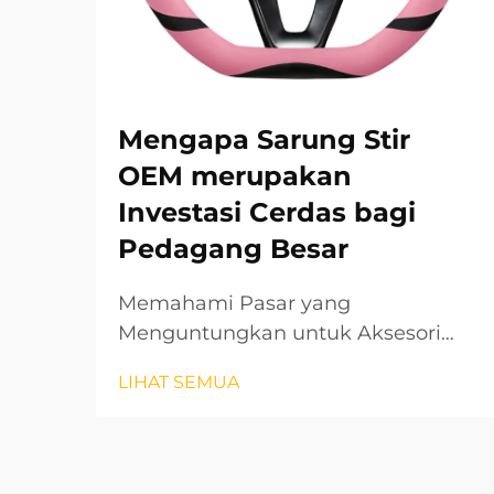
Mengapa Sarung Stir
OEM merupakan
Investasi Cerdas bagi
Pedagang Besar
Memahami Pasar yang
Menguntungkan untuk Aksesori
Kendaraan Premium Pasar aksesori
LIHAT SEMUA
otomotif terus berkembang pesat,
dan pelindung stir OEM telah
muncul sebagai segmen produk
yang sangat menguntungkan bagi