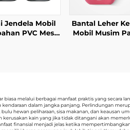
ai Jendela Mobil
Bantal Leher Ke
bahan PVC Mesh
Mobil Musim P
am untuk Produk
Bahan Kulit
u Antar Negara,
Berkualitas Ti
ai Elektrostatik
untuk Kursi Mo
k Insulasi Panas
dan Pesawa
Pelindung Sinar
Terbang
Matahari
uar biasa melalui berbagai manfaat praktis yang secar
an kendaraan dalam jangka panjang. Perlindungan meru
an, bulu hewan peliharaan, sisa makanan, dan keausan
kerusakan kain yang jika tidak ditangani akan memer
faat finansial menjadi jelas ketika mempertimbangkan p