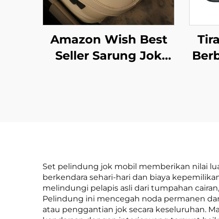
Amazon Wish Best
Tir
Seller Sarung Jok
Ber
Mobil Universal
Hit
Musiman dengan
Bar
Full Backrest
Tir
Surround
untu
dan 
Set pelindung jok mobil memberikan nilai l
berkendara sehari-hari dan biaya kepemilik
melindungi pelapis asli dari tumpahan cair
Pelindung ini mencegah noda permanen dan 
atau penggantian jok secara keseluruhan. Man