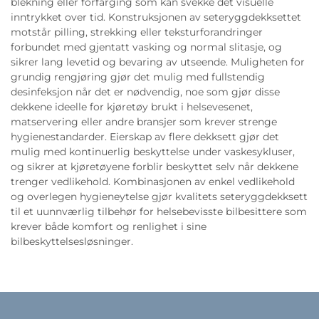
blekning eller forfarging som kan svekke det visuelle
inntrykket over tid. Konstruksjonen av seteryggdekksettet
motstår pilling, strekking eller teksturforandringer
forbundet med gjentatt vasking og normal slitasje, og
sikrer lang levetid og bevaring av utseende. Muligheten for
grundig rengjøring gjør det mulig med fullstendig
desinfeksjon når det er nødvendig, noe som gjør disse
dekkene ideelle for kjøretøy brukt i helsevesenet,
matservering eller andre bransjer som krever strenge
hygienestandarder. Eierskap av flere dekksett gjør det
mulig med kontinuerlig beskyttelse under vaskesykluser,
og sikrer at kjøretøyene forblir beskyttet selv når dekkene
trenger vedlikehold. Kombinasjonen av enkel vedlikehold
og overlegen hygieneytelse gjør kvalitets seteryggdekksett
til et uunnværlig tilbehør for helsebevisste bilbesittere som
krever både komfort og renlighet i sine
bilbeskyttelsesløsninger.