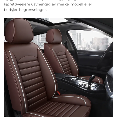
kjøretøyeeiere uavhengig av merke, modell eller
budsjettbegrensninger.