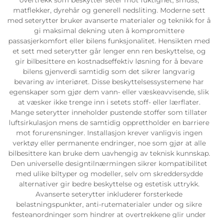
matflekker, dyrehår og generell nedsliting. Moderne sett
med seterytter bruker avanserte materialer og teknikk for å
gi maksimal dekning uten å kompromittere
passasjerkomfort eller bilens funksjonalitet. Hensikten med
et sett med seterytter går lenger enn ren beskyttelse, og
gir bilbesittere en kostnadseffektiv løsning for å bevare
bilens gjenverdi samtidig som det sikrer langvarig
bevaring av interiøret. Disse beskyttelsessystemene har
egenskaper som gjør dem vann- eller væskeavvisende, slik
at væsker ikke trenge inn i setets stoff- eller lærflater.
Mange seterytter inneholder pustende stoffer som tillater
luftsirkulasjon mens de samtidig opprettholder en barriere
mot forurensninger. Installasjon krever vanligvis ingen
verktøy eller permanente endringer, noe som gjør at alle
bilbesittere kan bruke dem uavhengig av teknisk kunnskap.
Den universelle designtilnærmingen sikrer kompatibilitet
med ulike biltyper og modeller, selv om skreddersydde
alternativer gir bedre beskyttelse og estetisk uttrykk.
Avanserte seterytter inkluderer forsterkede
belastningspunkter, anti-rutematerialer under og sikre
festeanordninger som hindrer at overtrekkene glir under