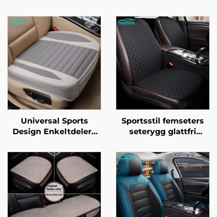
Universal Sports
Sportsstil femseters
Design Enkeltdelers
seterygg glattfri
lær bilsetepolstring
universell enkelt
med kjøle- og
ryggstøtte ristefri tre
massasjefunksjon i
delers sett ventilasjon
linned for vår og
massasjefunksjoner
sommer, kompatibel
med Mazda