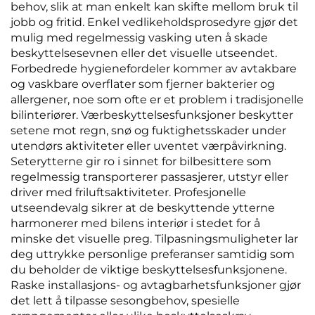
behov, slik at man enkelt kan skifte mellom bruk til
jobb og fritid. Enkel vedlikeholdsprosedyre gjør det
mulig med regelmessig vasking uten å skade
beskyttelsesevnen eller det visuelle utseendet.
Forbedrede hygienefordeler kommer av avtakbare
og vaskbare overflater som fjerner bakterier og
allergener, noe som ofte er et problem i tradisjonelle
bilinteriører. Værbeskyttelsesfunksjoner beskytter
setene mot regn, snø og fuktighetsskader under
utendørs aktiviteter eller uventet værpåvirkning.
Seterytterne gir ro i sinnet for bilbesittere som
regelmessig transporterer passasjerer, utstyr eller
driver med friluftsaktiviteter. Profesjonelle
utseendevalg sikrer at de beskyttende ytterne
harmonerer med bilens interiør i stedet for å
minske det visuelle preg. Tilpasningsmuligheter lar
deg uttrykke personlige preferanser samtidig som
du beholder de viktige beskyttelsesfunksjonene.
Raske installasjons- og avtagbarhetsfunksjoner gjør
det lett å tilpasse sesongbehov, spesielle