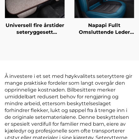
Universell fire årstider
Napapi Fullt
seteryggesett
Omsluttende Leder
pustende bomull
Bilseteovertrekk Lett
linned bakre
Vedlikehold Front
enkeltsete for
Pude Holdbar Stilfull
sommerbruk
til alle sesonger til
moderne by Polo biler
Å investere i et set med høykvalitets seteryttere gir
mange praktiske fordeler som langt overgår den
opprinnelige kostnaden. Bilbesittere merker
umiddelbart redusert behov for rengjøring og
mindre arbeid, ettersom beskyttelseslaget
forhindrer flekker, lukt og søppel fra å trenge inn i
de originale setematerialene. Denne beskyttelsen
er spesielt verdifull for familier med barn, eiere av
kjæledyr og profesjonelle som ofte transporterer
utstyr eller materialer i sine kjøretøy. Seterytterne