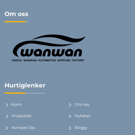
Om oss
Hurtiglenker
Hjem
Om oss
Produkter
Nyheter
Kontakt Oss
Blogg