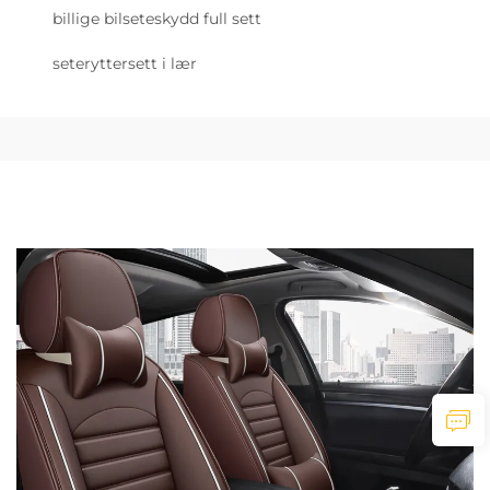
billige bilseteskydd full sett
seteryttersett i lær