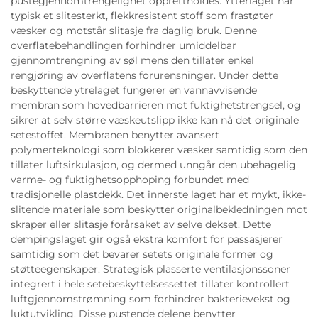
pustegjennomtrengelighet opprettholdes. Ytterlaget har
typisk et slitesterkt, flekkresistent stoff som frastøter
væsker og motstår slitasje fra daglig bruk. Denne
overflatebehandlingen forhindrer umiddelbar
gjennomtrengning av søl mens den tillater enkel
rengjøring av overflatens forurensninger. Under dette
beskyttende ytrelaget fungerer en vannavvisende
membran som hovedbarrieren mot fuktighetstrengsel, og
sikrer at selv større væskeutslipp ikke kan nå det originale
setestoffet. Membranen benytter avansert
polymerteknologi som blokkerer væsker samtidig som den
tillater luftsirkulasjon, og dermed unngår den ubehagelig
varme- og fuktighetsopphoping forbundet med
tradisjonelle plastdekk. Det innerste laget har et mykt, ikke-
slitende materiale som beskytter originalbekledningen mot
skraper eller slitasje forårsaket av selve dekset. Dette
dempingslaget gir også ekstra komfort for passasjerer
samtidig som det bevarer setets originale former og
støtteegenskaper. Strategisk plasserte ventilasjonssoner
integrert i hele setebeskyttelsessettet tillater kontrollert
luftgjennomstrømning som forhindrer bakterievekst og
luktutvikling. Disse pustende delene benytter