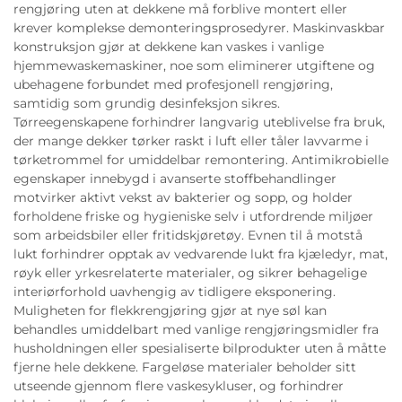
rengjøring uten at dekkene må forblive montert eller
krever komplekse demonteringsprosedyrer. Maskinvaskbar
konstruksjon gjør at dekkene kan vaskes i vanlige
hjemmewaskemaskiner, noe som eliminerer utgiftene og
ubehagene forbundet med profesjonell rengjøring,
samtidig som grundig desinfeksjon sikres.
Tørreegenskapene forhindrer langvarig uteblivelse fra bruk,
der mange dekker tørker raskt i luft eller tåler lavvarme i
tørketrommel for umiddelbar remontering. Antimikrobielle
egenskaper innebygd i avanserte stoffbehandlinger
motvirker aktivt vekst av bakterier og sopp, og holder
forholdene friske og hygieniske selv i utfordrende miljøer
som arbeidsbiler eller fritidskjøretøy. Evnen til å motstå
lukt forhindrer opptak av vedvarende lukt fra kjæledyr, mat,
røyk eller yrkesrelaterte materialer, og sikrer behagelige
interiørforhold uavhengig av tidligere eksponering.
Muligheten for flekkrengjøring gjør at nye søl kan
behandles umiddelbart med vanlige rengjøringsmidler fra
husholdningen eller spesialiserte bilprodukter uten å måtte
fjerne hele dekkene. Fargeløse materialer beholder sitt
utseende gjennom flere vaskesykluser, og forhindrer