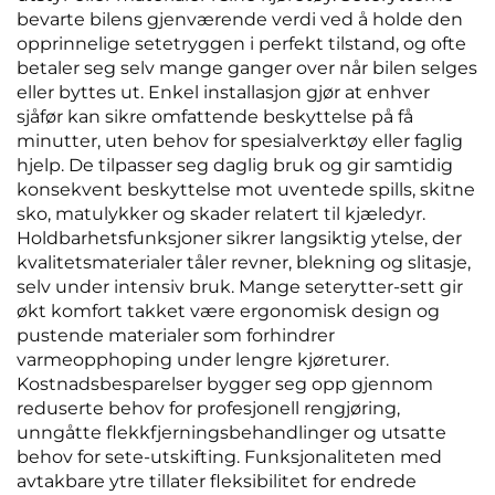
bevarte bilens gjenværende verdi ved å holde den
opprinnelige setetryggen i perfekt tilstand, og ofte
betaler seg selv mange ganger over når bilen selges
eller byttes ut. Enkel installasjon gjør at enhver
sjåfør kan sikre omfattende beskyttelse på få
minutter, uten behov for spesialverktøy eller faglig
hjelp. De tilpasser seg daglig bruk og gir samtidig
konsekvent beskyttelse mot uventede spills, skitne
sko, matulykker og skader relatert til kjæledyr.
Holdbarhetsfunksjoner sikrer langsiktig ytelse, der
kvalitetsmaterialer tåler revner, blekning og slitasje,
selv under intensiv bruk. Mange seterytter-sett gir
økt komfort takket være ergonomisk design og
pustende materialer som forhindrer
varmeopphoping under lengre kjøreturer.
Kostnadsbesparelser bygger seg opp gjennom
reduserte behov for profesjonell rengjøring,
unngåtte flekkfjerningsbehandlinger og utsatte
behov for sete-utskifting. Funksjonaliteten med
avtakbare ytre tillater fleksibilitet for endrede