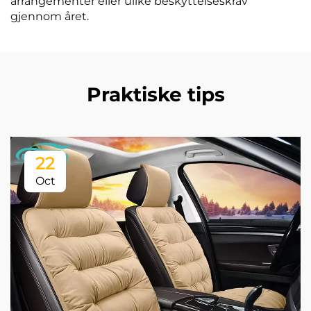
arrangementer eller ulike beskyttelseskrav
gjennom året.
Praktiske tips
22
Oct