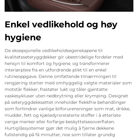
Enkel vedlikehold og høy
hygiene
De eksepsjonelle vedlikeholdsegenskapene til
kvalitetsseteryggdekker gir ubestridelige fordeler med
hensyn til komfort og hygiene, og transformerer
interiørpleie fra en utfordrende plikt til en enkel
rutineoppgave. Denne omfattende tilnærmingen til
rengjøring starter med omhyggelig valgte materialer som
motstår flekker, frastøter lukt og tåler gjentatte
vaskesykluser uten nedbrytning eller krymping. Designet
på seteryggdekksettet inneholder flekkfrie behandlinger
som forhindrer vanlige bilforurensninger som mat, drikke,
mudder, fett og kjæledyrsrelaterte stoffer i å etterlate
varige merker eller forfarge beskyttelsesoverflaten.
Hurtiglåssystemer gjør det mulig å fjerne dekkene
fullstendig på få minutter, noe som tillater grundig