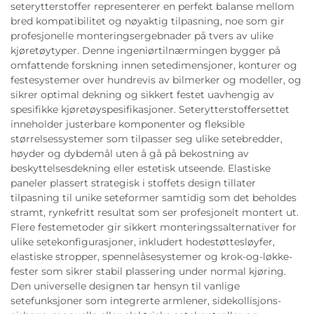
seterytterstoffer representerer en perfekt balanse mellom
bred kompatibilitet og nøyaktig tilpasning, noe som gir
profesjonelle monteringsergebnader på tvers av ulike
kjøretøytyper. Denne ingeniørtilnærmingen bygger på
omfattende forskning innen setedimensjoner, konturer og
festesystemer over hundrevis av bilmerker og modeller, og
sikrer optimal dekning og sikkert festet uavhengig av
spesifikke kjøretøyspesifikasjoner. Seterytterstoffersettet
inneholder justerbare komponenter og fleksible
størrelsessystemer som tilpasser seg ulike setebredder,
høyder og dybdemål uten å gå på bekostning av
beskyttelsesdekning eller estetisk utseende. Elastiske
paneler plassert strategisk i stoffets design tillater
tilpasning til unike seteformer samtidig som det beholdes
stramt, rynkefritt resultat som ser profesjonelt montert ut.
Flere festemetoder gir sikkert monteringssalternativer for
ulike setekonfigurasjoner, inkludert hodestøttesløyfer,
elastiske stropper, spennelåsesystemer og krok-og-løkke-
fester som sikrer stabil plassering under normal kjøring.
Den universelle designen tar hensyn til vanlige
setefunksjoner som integrerte armlener, sidekollisjons-