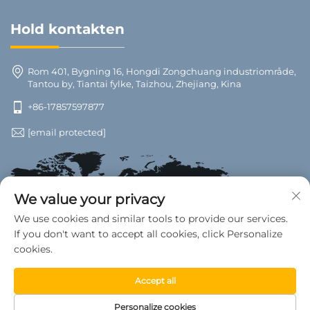
Hold kontakten
Rom 401, Bygning 16, Hongdi Zongchuang industriområde,
Tantou by, Tiantai fylke, Taizhou, Zhejiang, Kina
+86-17857597877
[email protected]
We value your privacy
We use cookies and similar tools to provide our services.
If you don't want to accept all cookies, click Personalize
cookies.
Accept all
Opphavsrett © 2025 Tiantai County Wanwan Biltilbehør fabrikk.
Personalize cookies