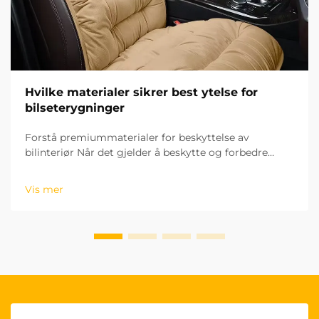
Hvilke materialer sikrer best ytelse for
bilseterygninger
Forstå premiummaterialer for beskyttelse av
bilinteriør Når det gjelder å beskytte og forbedre
bilens interiør, kan valget av riktige seterytter bety alt
for både estetikk og levetid. Materialet i seterytterne
Vis mer
din...