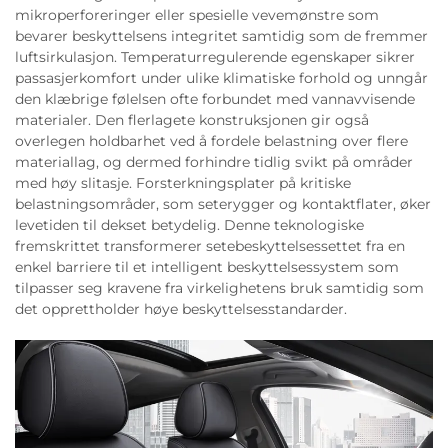
mikroperforeringer eller spesielle vevemønstre som
bevarer beskyttelsens integritet samtidig som de fremmer
luftsirkulasjon. Temperaturregulerende egenskaper sikrer
passasjerkomfort under ulike klimatiske forhold og unngår
den klæbrige følelsen ofte forbundet med vannavvisende
materialer. Den flerlagete konstruksjonen gir også
overlegen holdbarhet ved å fordele belastning over flere
materiallag, og dermed forhindre tidlig svikt på områder
med høy slitasje. Forsterkningsplater på kritiske
belastningsområder, som seterygger og kontaktflater, øker
levetiden til dekset betydelig. Denne teknologiske
fremskrittet transformerer setebeskyttelsessettet fra en
enkel barriere til et intelligent beskyttelsessystem som
tilpasser seg kravene fra virkelighetens bruk samtidig som
det opprettholder høye beskyttelsesstandarder.