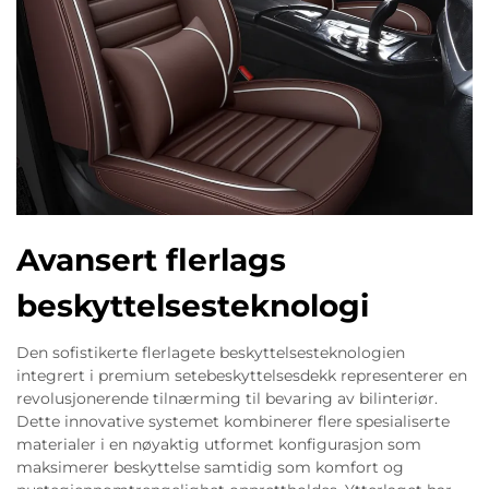
Avansert flerlags
beskyttelsesteknologi
Den sofistikerte flerlagete beskyttelsesteknologien
integrert i premium setebeskyttelsesdekk representerer en
revolusjonerende tilnærming til bevaring av bilinteriør.
Dette innovative systemet kombinerer flere spesialiserte
materialer i en nøyaktig utformet konfigurasjon som
maksimerer beskyttelse samtidig som komfort og