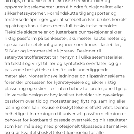
airbags, manuelle eller elektriske setekontroller og
oppvarmingselementer uten å hindre funksjonalitet eller
sikkerhetssystemer. Forhåndskutte tilgangsporter og
forsterkede åpninger gjør at setebelten kan brukes korrekt
og airbags kan utløses mens full beskyttelse beholdes.
Fleksible sidepaneler og justerbare bunnseksjoner sikrer
riktig passform på benkeseter, skumseter, kapteinseter og
spesialiserte setekonfigurasjoner som finnes i lastebiler,
SUV-er og kommersielle kjøretøy. Designet til
seterytterstoffersettet tar hensyn til ulike setematerialer,
fra tekstil og vinyl til lær og syntetiske overflater, og gir
passende beskyttelse uten å skade underliggende
materialer. Monteringsveiledninger og tilpasningsskjema
forenkler prosessen for kjøretøyeeiere og sikrer riktig
plassering og sikkert fest uten behov for profesjonell hjelp.
Universelle design av høy kvalitet beholder sin nøyaktige
passform over tid og motsetter seg flytting, samling eller
løsning som kan redusere beskyttelsens effektivitet. Denne
helhetlige tilnærmingen til universell passform eliminerer
behovet for kostbare tilpassede overtrekk og gir resultater
som kan måle seg med profesjonelt tilpassede alternativer,
og gjør kvalitetsbeskyttelse tilgjengelig for alle