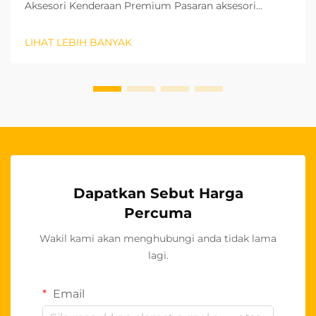
Aksesori Kenderaan Premium Pasaran aksesori
automotiv terus berkembang dengan pesat, dan
penutup roda stereng OEM telah muncul sebagai
LIHAT LEBIH BANYAK
segmen produk yang amat menguntungkan bagi
pemborong. Produk berkualiti tinggi ini...
Dapatkan Sebut Harga
Percuma
Wakil kami akan menghubungi anda tidak lama
lagi.
Email