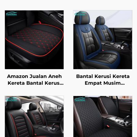
Amazon Jualan Aneh
Bantal Kerusi Kereta
Kereta Bantal Kerusi
Empat Musim
Universal Sekeping
Dilengkungkan Penuh
Empat Musim Baru
Generasi Baharu Kulit
Kulit Tiga Keping
Poliester Untuk
Tanpa Bahagian
Kelengkapan Kerusi
Belakang
Kereta