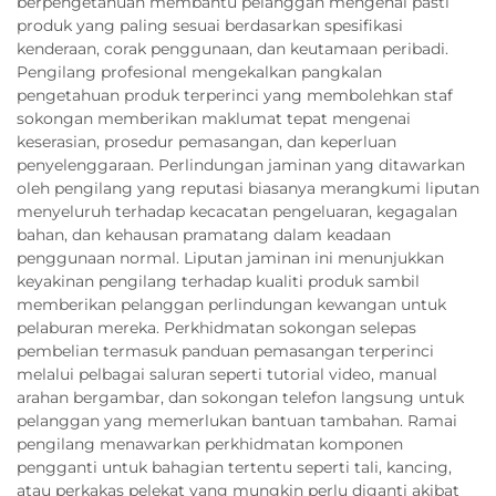
berpengetahuan membantu pelanggan mengenal pasti
produk yang paling sesuai berdasarkan spesifikasi
kenderaan, corak penggunaan, dan keutamaan peribadi.
Pengilang profesional mengekalkan pangkalan
pengetahuan produk terperinci yang membolehkan staf
sokongan memberikan maklumat tepat mengenai
keserasian, prosedur pemasangan, dan keperluan
penyelenggaraan. Perlindungan jaminan yang ditawarkan
oleh pengilang yang reputasi biasanya merangkumi liputan
menyeluruh terhadap kecacatan pengeluaran, kegagalan
bahan, dan kehausan pramatang dalam keadaan
penggunaan normal. Liputan jaminan ini menunjukkan
keyakinan pengilang terhadap kualiti produk sambil
memberikan pelanggan perlindungan kewangan untuk
pelaburan mereka. Perkhidmatan sokongan selepas
pembelian termasuk panduan pemasangan terperinci
melalui pelbagai saluran seperti tutorial video, manual
arahan bergambar, dan sokongan telefon langsung untuk
pelanggan yang memerlukan bantuan tambahan. Ramai
pengilang menawarkan perkhidmatan komponen
pengganti untuk bahagian tertentu seperti tali, kancing,
atau perkakas pelekat yang mungkin perlu diganti akibat