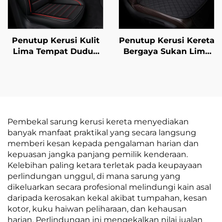
Penutup Kerusi Kulit
Penutup Kerusi Kereta
Lima Tempat Duduk
Bergaya Sukan Lima
Penuh Berkualiti
Tempat Duduk Seunit
Tinggi Amazon Musim
Universal Tidak
Panas Setempat
Terpeleset Tanpa Tali
Empat Musim Untuk
Pengikat Set Tiga
Perniagaan Lintas
Keping Ciri
Sempadan
Pengudaraan Urut
Pembekal sarung kerusi kereta menyediakan
banyak manfaat praktikal yang secara langsung
memberi kesan kepada pengalaman harian dan
kepuasan jangka panjang pemilik kenderaan.
Kelebihan paling ketara terletak pada keupayaan
perlindungan unggul, di mana sarung yang
dikeluarkan secara profesional melindungi kain asal
daripada kerosakan kekal akibat tumpahan, kesan
kotor, kuku haiwan peliharaan, dan kehausan
harian. Perlindungan ini mengekalkan nilai jualan