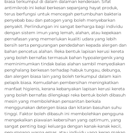
biasa terkumpul di dalam dalaman kenderaan. Sifat
antimikrob ini kekal berkesan sepanjang hayat produk,
terus berfungsi untuk mencegah pertumbuhan bakteria
penyebab bau dan patogen yang boleh menyebarkan
penyakit. Perlindungan ini sangat berharga bagi individu
dengan sistem imun yang lemah, alahan, atau kepekaan
pernafasan yang memerlukan kualiti udara yang lebih
bersih serta pengurangan pendedahan kepada alergen dan
bahan pencetus alahan. Reka bentuk lapisan kerusi kereta
yang boleh bernafas termasuk bahan hypoalergenik yang
meminimumkan tindak balas alahan sambil menyediakan
penghalang berkesan terhadap habuk tungau, debunga,
dan alergen biasa lain yang boleh terkumpul dalam kain
pelapik biasa. Kemudahan pembersihan meningkatkan
manfaat higienis, kerana kebanyakan lapisan kerusi kereta
yang boleh bernafas dilengkapi reka bentuk boleh dibasuh
mesin yang membolehkan pensanitan berkala
menggunakan detergen biasa dan kitaran basuhan suhu
tinggi. Faktor boleh dibasuh ini membolehkan pengguna
mengekalkan piawaian kebersihan yang optimum, yang
sangat penting bagi keluarga dengan kanak-kanak kecil,
penumpang warga emas, atau individu yang kerap makan