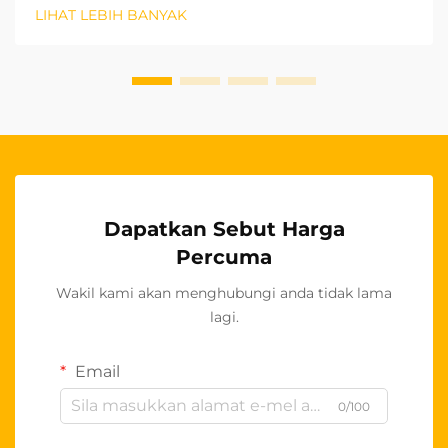
tahun kebelakangan ini, dengan penutup kusyen
LIHAT LEBIH BANYAK
kereta muncul sebagai segmen penting. Bagi
perniagaan yang ingin memasuki pasaran
antarabangsa...
Dapatkan Sebut Harga
Percuma
Wakil kami akan menghubungi anda tidak lama
lagi.
Email
0/100