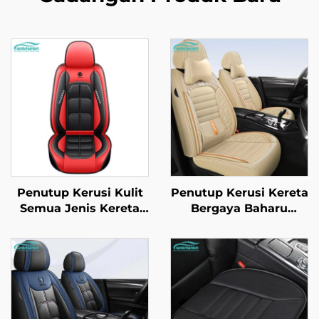
Penutup Kerusi Kulit
Penutup Kerusi Kereta
Semua Jenis Kereta
Bergaya Baharu
Lima Tempat Duduk
Empat Musim
Dilengkungkan Penuh
Dilengkungkan Penuh
Kekal Tahan Lasak
Bahan Sutera Anti
Tahan Kotor Tahan
Letupan Bahagian
Lemas
Depan Diperbuat
Daripada Kulit