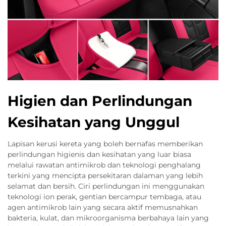
Higien dan Perlindungan
Kesihatan yang Unggul
Lapisan kerusi kereta yang boleh bernafas memberikan
perlindungan higienis dan kesihatan yang luar biasa
melalui rawatan antimikrob dan teknologi penghalang
terkini yang mencipta persekitaran dalaman yang lebih
selamat dan bersih. Ciri perlindungan ini menggunakan
teknologi ion perak, gentian bercampur tembaga, atau
agen antimikrob lain yang secara aktif memusnahkan
bakteria, kulat, dan mikroorganisma berbahaya lain yang