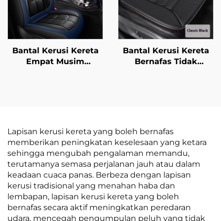
Bantal Kerusi Kereta
Bantal Kerusi Kereta
Empat Musim
Bernafas Tidak
Dilengkungkan Penuh
Terpeleset Semua
Generasi Baharu Kulit
Musim Bantal Kerusi
Poliester Untuk
Pejabat Tanpa
Kelengkapan Kerusi
Bahagian Belakang
Kereta
Bantal Punggung
Lapisan kerusi kereta yang boleh bernafas
memberikan peningkatan keselesaan yang ketara
sehingga mengubah pengalaman memandu,
terutamanya semasa perjalanan jauh atau dalam
keadaan cuaca panas. Berbeza dengan lapisan
kerusi tradisional yang menahan haba dan
lembapan, lapisan kerusi kereta yang boleh
bernafas secara aktif meningkatkan peredaran
udara, mencegah pengumpulan peluh yang tidak