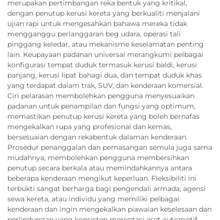
merupakan pertimbangan reka bentuk yang kritikal,
dengan penutup kerusi kereta yang berkualiti menjalani
ujian rapi untuk mengesahkan bahawa mereka tidak
mengganggu perlanggaran beg udara, operasi tali
pinggang keledar, atau mekanisme keselamatan penting
lain. Keupayaan padanan universal merangkumi pelbagai
konfigurasi tempat duduk termasuk kerusi baldi, kerusi
panjang, kerusi lipat bahagi dua, dan tempat duduk khas
yang terdapat dalam trak, SUV, dan kenderaan komersial.
Ciri pelarasan membolehkan pengguna menyesuaikan
padanan untuk penampilan dan fungsi yang optimum,
memastikan penutup kerusi kereta yang boleh bernafas
mengekalkan rupa yang profesional dan kemas,
bersesuaian dengan rekabentuk dalaman kenderaan.
Prosedur penanggalan dan pemasangan semula juga sama
mudahnya, membolehkan pengguna membersihkan
penutup secara berkala atau memindahkannya antara
beberapa kenderaan mengikut keperluan. Fleksibiliti ini
terbukti sangat berharga bagi pengendali armada, agensi
sewa kereta, atau individu yang memiliki pelbagai
kenderaan dan ingin mengekalkan piawaian keselesaan dan
perlindungan yang konsisten merentasi aset automotif