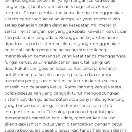
templat digital terperinci yang mengambil kira setiap
lengkungan, bentuk, dan ciri unik bagi setiap kerusi
tertentu. Proses pembuatan kemudiannya menggunakan
sistem pemotong kawalan komputer yang memastikan
setiap bahagian padan dengan ketepatan milimeter di
sekitar rehat lengan, penyangga kepala, kawalan kerusi, dan
zon pelancaran beg udara. Keunggulan kejuruteraan ini
diperluas kepada sistem pelekapan, yang menggunakan
pelbagai kaedah penguncian secara strategik bagi
mengekalkan pemasangan yang ketat tanpa mengganggu
fungsi kerusi. Jalur elastik tahan lasak, tali pengikat
diperkukuh, dan geselan lepas pantas bekerja bersama
untuk mencipta keselesaan yang kukuh dan mampu
menahan penggunaan harian, naik turun kereta secara
agresif, dan pelarasan kerusi. Ramai sarung kerusi kereta
boleh disesuaikan yang canggih turut menggabungkan
sistem kait dan galas berpaten atau penyambung kancing
yang bersesuaian dengan ciri kerusi sedia ada untuk
integrasi tanpa cela. Teknologi padanan tepat ini juga
menangani keserasian beg udara, memastikan sarung
dilengkapi jahitan putus yang ditempatkan dengan betul
supaya beg udara dapat dilancarkan tanpa halangan dalam