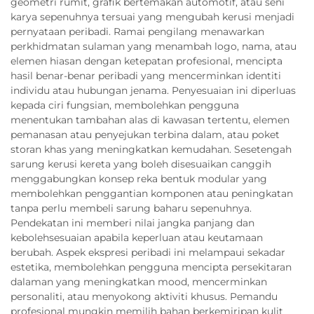
geometri rumit, grafik bertemakan automotif, atau seni
karya sepenuhnya tersuai yang mengubah kerusi menjadi
pernyataan peribadi. Ramai pengilang menawarkan
perkhidmatan sulaman yang menambah logo, nama, atau
elemen hiasan dengan ketepatan profesional, mencipta
hasil benar-benar peribadi yang mencerminkan identiti
individu atau hubungan jenama. Penyesuaian ini diperluas
kepada ciri fungsian, membolehkan pengguna
menentukan tambahan alas di kawasan tertentu, elemen
pemanasan atau penyejukan terbina dalam, atau poket
storan khas yang meningkatkan kemudahan. Sesetengah
sarung kerusi kereta yang boleh disesuaikan canggih
menggabungkan konsep reka bentuk modular yang
membolehkan penggantian komponen atau peningkatan
tanpa perlu membeli sarung baharu sepenuhnya.
Pendekatan ini memberi nilai jangka panjang dan
kebolehsesuaian apabila keperluan atau keutamaan
berubah. Aspek ekspresi peribadi ini melampaui sekadar
estetika, membolehkan pengguna mencipta persekitaran
dalaman yang meningkatkan mood, mencerminkan
personaliti, atau menyokong aktiviti khusus. Pemandu
profesional mungkin memilih bahan berkemiripan kulit