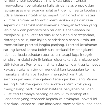
lembut untuk keselesaan, manakala lapisan tengah
menyediakan penghalang kalis air dan alas empuk, dan
lapisan asas menawarkan sifat anti gelincir serta ketelusan
udara. Bahan sintetik maju seperti vinil gred marin atau
kulit tiruan gred automotif memberikan rupa dan rasa
seperti kulit sambil menawarkan rintangan kotoran yang
lebih baik dan pembersihan mudah. Bahan-bahan ini
menjalani ujian ketat termasuk penuaan dipercepatkan,
rintangan haus, dan kajian pendedahan bahan kimia untuk
memastikan prestasi jangka panjang. Prestasi ketahanan
sarung kerusi kereta boleh suai berkualiti merangkumi
lebih daripada sekadar rupa luaran, tetapi juga integriti
struktur melalui teknik jahitan diperkukuh dan rekabentuk
titik tekanan. Pembinaan jahitan dua kali dan tiga kali pada
kawasan tekanan tinggi mengelakkan kegagalan kelim,
manakala jahitan bartacking mengukuhkan titik
sambungan yang mengalami tegangan berulang. Ramai
sarung turut mengandungi rawatan antimikrob yang
menghalang pertumbuhan bakteria penyebab bau dan
kulat, terutamanya penting dalam iklim lembap atau
kenderaan yang terdedah kepada kelembapan. Inovasi ini
diperluas kepada salutan khas yang memberikan kebolehan