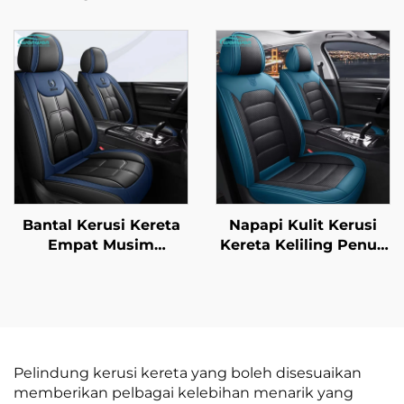
Hitam PVC Mesh
Kerusi Kereta Kulit
Penutup Cermin
Sekeping dengan Ciri
Kereta Penghalang
Penyejuk dan Urut
Panas Elektrostatik
Kain Linen untuk
Tirai Tingkap untuk
Musim Bunga dan
Penebatan Haba dan
Musim Panas Sesuai
Penapisan UV
Mazda
Bantal Kerusi Kereta
Napapi Kulit Kerusi
Empat Musim
Kereta Keliling Penuh
Dilengkungkan Penuh
Penutup Bantal Depan
Generasi Baharu Kulit
Mudah Jaga Kekal
Poliester Untuk
Gaya untuk Semua
Kelengkapan Kerusi
Musim untuk Kereta
Kereta
Polo Bandar Moden
Pelindung kerusi kereta yang boleh disesuaikan
memberikan pelbagai kelebihan menarik yang