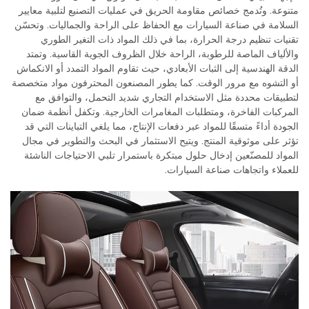
متنوعة. وتُدمج خصائص مقاومة الحريق في عمليات التصنيع لتلبية معايير
السلامة في صناعة السيارات مع الحفاظ على الراحة والجماليات. وتحسّن
تقنيات تنظيم درجة الحرارة، بما في ذلك المواد ذات التغير الطوري
والألياف الماصة للرطوبة، الراحة خلال الظروف الجوية القاسية. وتمتد
الدقة الهندسية إلى الثبات الأبعادي، حيث تقاوم المواد التمدد أو الانكماش
أو التشوه مع مرور الوقت. كما يطور المصنعون المحترفون مواد متخصصة
لتطبيقات محددة مثل الاستخدام التجاري شديد التحمل، والتوافق مع
المركبات الفاخرة، ومتطلبات المغامرات الخارجية. وتكفل أنظمة ضمان
الجودة أداءً متسقًا للمواد عبر دفعات الإنتاج، مما يلغي التباينات التي قد
تؤثر على موثوقية المنتج. ويتيح الاستثمار في البحث والتطوير في مجال
المواد للمصنّعين إدخال حلول مبتكرة باستمرار تلبي الاحتياجات الناشئة
للعملاء واتجاهات صناعة السيارات.