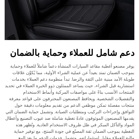
دعم شامل للعملاء وحماية بالضمان
يوفر مصنعو أغطية مقاعد السيارات المنشأة دعماً شاملاً للعملاء وحماية
بموجب الضمان تمتد بعيداً عن عملية الشراء الأولية، مما يُكوِّن علاقات
طويلة الأمد مبنية على الثقة والرضا. تبدأ منظومة دعم العملاء بخدمات
استشارية قبل الشراء، حيث يساعد الممثلون ذوو الخبرة العملاء في تحديد
المنتجات الأنسب بناءً على مواصفات المركبة وأنماط الاستخدام
والتفضيلات الشخصية. ويحافظ المصنعون المحترفون على قواعد معرفة
منتجات مفصلة تمكن موظفي الدعم من تقديم معلومات دقيقة حول
التوافق وإجراءات التركيب ومتطلبات الصيانة. وتشمل حماية الضمان التي
يقدمها المصنعون الموثوقون عادةً تغطية شاملة ضد عيوب التصنيع وأعطال
المواد والتآكل المبكر في ظل ظروف الاستخدام العادية. وتُظهر هذه
التغطية بموجب الضمان ثقة المصنّع في جودة المنتج، مع توفير حماية
مالية للعملاء مقابل استثماراتهم. وتشمل خدمات الدعم ما بعد البيع