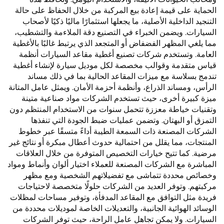
الحماية على قيمة إعادة بيع المركبة من خلال الحفاظ على حالة
التنجيد الداخلية الأصلية، ما يجعلها استثمارًا ماليًا ذكيًا لأصحاب
السيارات. ويضمن الخبراء في التصنيع دقة الملاءمة والتشطيب،
مما يلغي المظهر الفضفاض أو المتجعد الذي يرتبط غالبًا بالأغطية
العامة. وتستخدم شركات تصنيع أغطية مقاعد السيارات أنظمة
قياس متقدمة وقوالب مخصصة لكل موديل سيارة لإنشاء أغطية
تندمج بسلاسة مع ميزات المقاعد الحالية بما في ذلك مساند
الرأس، ومساند الذراع، وأنظمة أحزمة الأمان. ويمثل عامل المتانة
ميزة كبيرة أخرى، حيث تستخدم الشركات مواد صناعية متينة
وتقنيات خياطة معززة تتحمل سنوات من الاستخدام المنتظم دون
التمزق أو البهتان. وتضمن عمليات ضبط الجودة التي تنفذها
الشركات المصنعة ذات السمعة الطيبة أداءً متسقًا عبر خطوط
المنتجات، مما يقلل من احتمالية حدوث أعطال مبكرة أو نتائج غير
مرضية. كما تتيح خيارات التخصيص المتوفرة من خلال العلاقات
المباشرة مع الشركات المصنعة للعملاء اختيار ألوان وأنماط ومواد
وخصائص محددة تتماشى مع تفضيلاتهم الشخصية ومع مظهر
مركبتهم. وتوفر العديد من الشركات حلولًا متخصصة لاحتياجات
فريدة مثل التوافق مع المقاعد المدفأة، وتوفير مساحات لمظلات
الوسائد الهوائية الجانبية، والتعديلات الخاصة لموديلات محددة من
السيارات. ولا يمكن تجاهل عامل الراحة، حيث توفر الشركات