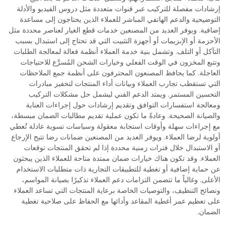
إرشادات مفصلة للتركيب عبر قنوات متعددة مثل دروس الفيديو والأدلة
التوضيحية والدعم الهاتفي المباشر للعملاء الذين يحتاجون إلى مساعدة
إضافية. ويوفر العديد من المصنعين خدمات قطع الغيار لعناصر محددة مثل
الأحزمة أو الإبزيمات أو أجهزة التثبيت التي قد تحتاج إلى استبدال بسبب
التآكل أو التلف. وتشمل بنية خدمة العملاء أنظمة فعالة لمعالجة الطلبات
وتتبع المخزون في الوقت الفعلي وخيارات الشحن المُسرَّع للاحتياجات
العاجلة. كما يحافظ المصنعون المحترفون على أنظمة جمع الملاحظات
التي تستقطب تجارب العملاء وبيانات أداء المنتجات لتحفيز مبادرات
التحسين المستمر. ويمتد الدعم الفني ليشمل حل مشكلات التركيب
ومعالجة استفسارات التوافق وتقديم إرشادات حول إجراءات العناية
والصيانة الصحيحة. وعادةً ما تكون عملية تقديم مطالبات الضمان مبسطة،
مع إجراءات سهلة وأوقات استجابة معقولة وسياسات تسوية عادلة تُعطي
أولوية لرضا العملاء. ويوفر العديد من المصنعين ضمانات رضا تتيح الإرجاع
أو الاستبدال خلال فترات زمنية محددة إذا لم تحقق المنتجات توقعات
العملاء. وقد تكون هناك خيارات ضمان ممتدة متاحة للعملاء الذين يبحثون
عن حماية إضافية أو تغطية للتطبيقات التجارية ذات متطلبات الاستخدام
الأعلى. وغالباً ما تتضمن التزامات دعم العملاء تذكيرًا بصيانة المواسم،
ونصائح التنظيف، والتوصيات الخاصة برعاية المنتجات التي تساعد العملاء
على تعظيم عمر أغطية المقاعد وأدائها مع الحفاظ على صلاحية تغطية
الضمان.