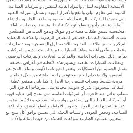
الأقمشة المقاومة للماء، والمواد القابلة للتنفس، والمركبات الصناعية
المتينة التي تقاوم البلى والبقع والأضرار البيئية. وتشمل الميزات التقنية
التي تعتمدها الشركات الرائدة أنظمة تصميم بمساعدة الحاسوب لإنشاء
أنماط دقيقة، وأجهزة قطع أتوماتيكية لأبعاد متسقة، ومعدات خياطة
متخصصة تضمن طبقات متينة تدوم طويلاً. ويدمج العديد من المصنّعين
تقنيات أقمشة ذكية مثل خصائص امتصاص الرطوبة، والعلاجات المضادة
للميكروبات، والطلاءات المقاومة للأشعة فوق البنفسجية. وتمتد تطبيقات
منتجات مصنّعي أغطية مقاعد السيارات عبر فئات متعددة من المركبات،
بما في ذلك السيارات الخاصة، والمركبات التجارية، والمركبات الترفيهية،
وقطاعات السيارات الخاصة. وتسهم هذه الأغطية في أغراض مختلفة
تشمل الحماية من الانسكابات، وشعر الحيوانات الأليفة، والتلف الناتج عن
الشمس، والاستخدام العام، مع توفير راحة إضافية من خلال تصاميم
مريحة هندسيًا وميزات تنظيم درجة الحرارة. كما يلبي مصنعو أغطية
المقاعد المحترفون شرائح سوقية محددة مثل المركبات الفاخرة التي
تتطلب بدائل جلد فاخرة، أو المركبات العاملة التي تحتاج إلى حماية قوية،
أو المركبات العائلية التي تستدعي مواد سهلة التنظيف. وعادةً ما يتضمن
عملية التصنيع اختيار المواد، وتطوير الأنماط، والقطع الدقيق، والخياكة
الصناعية، وفحص الجودة، وعمليات التعبئة التي تضمن توافق كل منتج مع
المعايير الصناعية الصارمة وتوقعات العملاء من حيث المتانة والأداء.