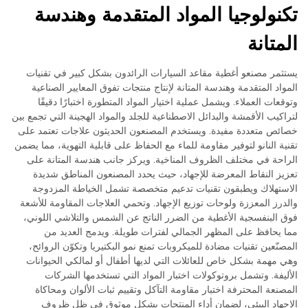
تكنولوجيا المواد المتقدمة وهندسة
المتانة
يستثمر مصنعو أغطية مقاعد السيارات الرائدون بشكل كبير في تقنيات
المواد المتقدمة وهندسة المتانة لإنتاج منتجات تفوق المعايير الصناعية
وتوقعات العملاء. ويشمل عملية اختيار المواد المتطورة اختبارًا دقيقًا
لتراكيب الأقمشة والبدائل الاصطناعية للجلد والمواد الهجينة التي تجمع بين
خصائص متعددة مفيدة. ويستخدم المصنعون الحديثون علاجات تعتمد على
تقنية النانو لتوفير مقاومة للماء مع الحفاظ على قابلية التهوية، مما يضمن
الراحة في مختلف الظروف المناخية. ويركز جانب هندسة المتانة على
تعزيز النقاط المعرضة للإجهاد، حيث يحدد المصنعون المناطق شديدة
الاستهلاك ويطبقون تقنيات تدعيم متخصصة تشمل الخياطة المزدوجة
والدرز المعززة ولوحات توزيع الإجهاد. وتحمي العلاجات المقاومة للأشعة
فوق البنفسجية الأغطية من الضرر الناتج عن الشمس والتلاشي اللوني،
مما يحافظ على المظهر الجمالي لفترات طويلة. ويدمج العديد من
المصنّعين تقنيات مضادة للميكروبات تمنع نمو البكتيريا وتكوّن الروائح،
وهي مهمة بشكل خاص للعائلات التي لديها أطفال أو لمالكي الحيوانات
الأليفة. وتشمل بروتوكولات اختبار المواد التي تستخدمها الشركات
المصنعة المحترفة اختبار مقاومة التآكل وتقييم ثبات الألوان ومحاكاة
الإجهاد البيئي، لضمان أداء المنتجات بشكل موثوق في ظل ظروف