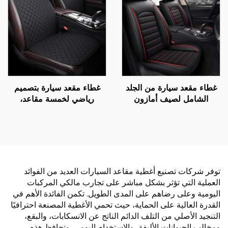
في أمازون للتجارة الدولية
غطاء مقعد سيارة من الجلد
غطاء مقعد سيارة بتصميم
الشامل لصيف أمازون
رياضي لخمسة مقاعد،
بخمسة مقاعد وسادة عالمية
مجموعة ثلاثية عالمية غير
لجميع الفصول للتجارة
قابلة للانزلاق بدون ربط، مع
الخارجية عبر الحدود
مسند للظهر وخاصية التهوية
والتدليك
توفر شركات تصنيع أغطية مقاعد السيارات العديد من الفوائد
العملية التي تؤثر بشكل مباشر على تجارب مالكي المركبات
اليومية وعلى رضاهم على المدى الطويل. تكمن الفائدة الأهم في
القدرة العالية على الحماية، حيث تحمي الأغطية المصنعة احترافيًا
التنجيد الأصلي من التلف الدائم الناتج عن الانسكابات، والبقع،
ومخالب الحيوانات الأليفة، والاستخدام اليومي. وتحافظ هذه