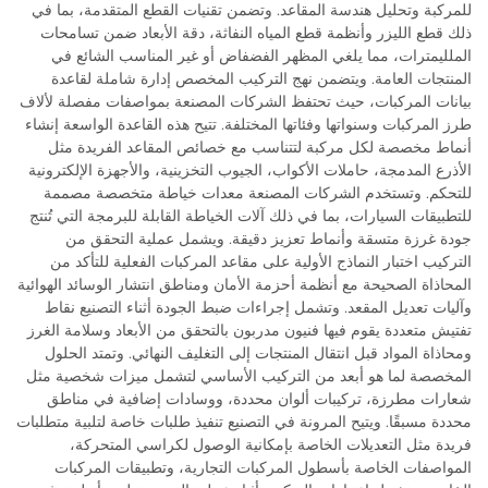
للمركبة وتحليل هندسة المقاعد. وتضمن تقنيات القطع المتقدمة، بما في
ذلك قطع الليزر وأنظمة قطع المياه النفاثة، دقة الأبعاد ضمن تسامحات
الملليمترات، مما يلغي المظهر الفضفاض أو غير المناسب الشائع في
المنتجات العامة. ويتضمن نهج التركيب المخصص إدارة شاملة لقاعدة
بيانات المركبات، حيث تحتفظ الشركات المصنعة بمواصفات مفصلة لألاف
طرز المركبات وسنواتها وفئاتها المختلفة. تتيح هذه القاعدة الواسعة إنشاء
أنماط مخصصة لكل مركبة لتتناسب مع خصائص المقاعد الفريدة مثل
الأذرع المدمجة، حاملات الأكواب، الجيوب التخزينية، والأجهزة الإلكترونية
للتحكم. وتستخدم الشركات المصنعة معدات خياطة متخصصة مصممة
للتطبيقات السيارات، بما في ذلك آلات الخياطة القابلة للبرمجة التي تُنتج
جودة غرزة متسقة وأنماط تعزيز دقيقة. ويشمل عملية التحقق من
التركيب اختبار النماذج الأولية على مقاعد المركبات الفعلية للتأكد من
المحاذاة الصحيحة مع أنظمة أحزمة الأمان ومناطق انتشار الوسائد الهوائية
وآليات تعديل المقعد. وتشمل إجراءات ضبط الجودة أثناء التصنيع نقاط
تفتيش متعددة يقوم فيها فنيون مدربون بالتحقق من الأبعاد وسلامة الغرز
ومحاذاة المواد قبل انتقال المنتجات إلى التغليف النهائي. وتمتد الحلول
المخصصة لما هو أبعد من التركيب الأساسي لتشمل ميزات شخصية مثل
شعارات مطرزة، تركيبات ألوان محددة، ووسادات إضافية في مناطق
محددة مسبقًا. ويتيح المرونة في التصنيع تنفيذ طلبات خاصة لتلبية متطلبات
فريدة مثل التعديلات الخاصة بإمكانية الوصول لكراسي المتحركة،
المواصفات الخاصة بأسطول المركبات التجارية، وتطبيقات المركبات