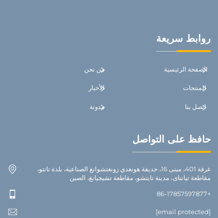
روابط سريعة
الصفحة الرئيسية
من نحن
المنتجات
الأخبار
اتصل بنا
مدونة
حافظ على التواصل
غرفة 401، مبنى 16، حديقة هونغدي زونغتشوانغ الصناعية، بلدة تانتو،
مقاطعة تيانتاى، مدينة تايتشو، مقاطعة تشيجيانغ، الصين
+86-17857597877
[email protected]