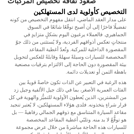
صعود ثقافة تخصيص المركبات
التخصيص كأولوية لدى المستهلكين
على مدار العقد الماضي، انتقل مفهوم التخصيص من كونه
تفضيلًا فاخرًا إلى أن أصبح توقّعًا شائعًا في السوق
الجماهيري. فالعملاء يرغبون اليوم بشكلٍ متزايدٍ في
منتجاتٍ تعكس أذواقهم الفردية، ولا يُستثنى من ذلك جوّ
المقصورة الداخلية للمركبة. وتُعدّ أغطية المقاعد
المخصصة للسيارات وسيلةً سهلةً وقابلةً للعكس لتحويل
بيئة المقصورة دون الحاجة إلى الالتزام بترقيات مصنعية
باهظة الثمن أو تعديلات دائمة.
هذه الرغبة في التعبير عن الذات تكون خاصةً قويةً بين
الفئات العمرية الأصغر، بما في ذلك جيل الألفية وجيل زد
من المشترين، الذين يُعطون الأولوية للتميُّز والهوية في كل
قرار شراءٍ يتخذونه. فلدى هؤلاء المستهلكين، لا يُعتبر تنجيد
مقاعد السيارة المتناسق مع ذوقهم الجمالي رفاهيةً — بل
هو توقُّعٌ لا بد منه. وتلبّي أغطية المقاعد المخصصة
للسيارات هذه الحاجة مباشرةً من خلال عرض مجموعة