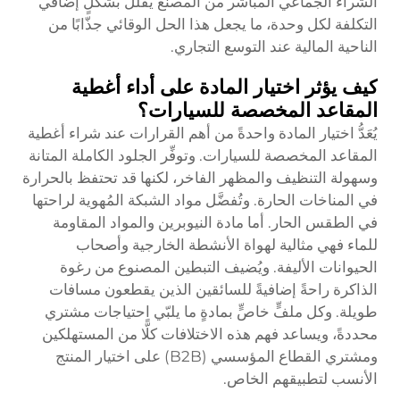
الشراء الجماعي المباشر من المصنع يقلل بشكلٍ إضافي
التكلفة لكل وحدة، ما يجعل هذا الحل الوقائي جذّابًا من
الناحية المالية عند التوسع التجاري.
كيف يؤثر اختيار المادة على أداء أغطية
المقاعد المخصصة للسيارات؟
يُعَدُّ اختيار المادة واحدةً من أهم القرارات عند شراء أغطية
المقاعد المخصصة للسيارات. وتوفِّر الجلود الكاملة المتانة
وسهولة التنظيف والمظهر الفاخر، لكنها قد تحتفظ بالحرارة
في المناخات الحارة. وتُفضَّل مواد الشبكة المُهوية لراحتها
في الطقس الحار. أما مادة النيوبرين والمواد المقاومة
للماء فهي مثالية لهواة الأنشطة الخارجية وأصحاب
الحيوانات الأليفة. ويُضيف التبطين المصنوع من رغوة
الذاكرة راحةً إضافيةً للسائقين الذين يقطعون مسافات
طويلة. وكل ملفٍّ خاصٍّ بمادةٍ ما يلبّي احتياجات مشتري
محددةً، ويساعد فهم هذه الاختلافات كلًّا من المستهلكين
ومشتري القطاع المؤسسي (B2B) على اختيار المنتج
الأنسب لتطبيقهم الخاص.