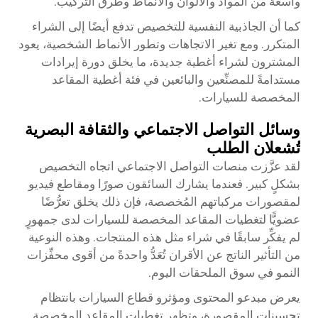
واسعة من المواد والألوان والأنماط وطرق التركيب.
كما أن الجاذبية النفسية للتخصيص تدفع أيضًا إلى الشراء
المتكرر. ومع تغير الاتجاهات وتطور الأنماط الشخصية، يعود
المشترون لشراء أغطية جديدة، ما يخلق دورة إيرادات
مستدامةً للمصنِّعين والبائعين في فئة أغطية المقاعد
المخصصة للسيارات.
وسائل التواصل الاجتماعي والثقافة البصرية
تُشعلان الطلب
لقد عزَّزت منصات التواصل الاجتماعي اتجاه التخصيص
بشكلٍ كبير. فعندما يشارك السائقون صورًا ومقاطع فيديو
لمقصورات مركباتهم المُخصصة، فإن ذلك يخلق تعرُّضًا
عضويًّا لتغطيات المقاعد المخصصة للسيارات لدى جمهورٍ
لم يفكِّر سابقًا في شراء مثل هذه المنتجات. وهذه النوعية
من التأثير الناتج عن الأقران تُعَدُّ واحدةً من أقوى محفِّزات
النمو في سوق الملحقات اليوم.
يعرض مبدعو المحتوى ومؤثرو قطاع السيارات بانتظام
تحسينات المقصورة، وتظهر تغطيات المقاعد المخصصة