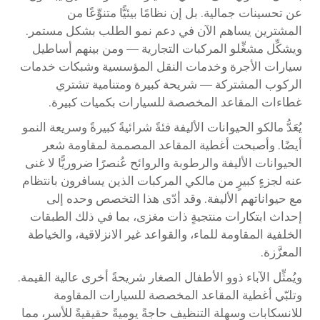
عن تحسينات جمالية. بل إن نظامًا بيئيًّا متنوِّعًا من
المشترين يساهم الآن في دعم نمو الطلب بشكل مستمر.
ويشكِّل مشغِّلو المركبات التجارية — ومن بينهم أساطيل
سيارات الأجرة وخدمات النقل المؤسسية وشبكات خدمات
الركوب المشتركة — شريحة كبيرة ومتنامية تشتري
غطاءات المقاعد المخصصة للسيارات بكميات كبيرة.
يُعَدُّ مالكو الحيوانات الأليفة فئةً شرائيةً كبيرةً وسريعة النمو
أيضًا. وأصبحت أغطية المقاعد المصممة لمقاومة شعر
الحيوانات الأليفة والرطوبة والروائح عُنصرًا ضروريًّا لا غنى
عنه لجزءٍ كبيرٍ من مالكي المركبات الذين يسافرون بانتظام
مع حيواناتهم الأليفة. وقد أدّى هذا التخصص وحده إلى
إحداث ابتكارات منتجيةٍ ذات مغزى، بما في ذلك الطبقات
الخلفية المقاومة للماء، والقواعد غير الانزلاقية، والخياطة
المعزَّزة.
ويُمثِّل الآباء ذوو الأطفال الصغار شريحةً أخرى عالية القيمة.
وتلبّي أغطية المقاعد المخصصة للسيارات المقاومة
للانسكابات وسهلة التنظيف حاجةً يوميةً حقيقيةً للأسر، مما