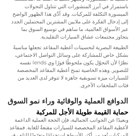
باستمرار في أبرز المنشورات التي تتناول التحولات
الميسورة التكلفة للمركبات. وقد أدَّى هذا الظهور الواضح
إلى إدخال الفكرة على ملايين المشترين المحتملين الجدد
عبر الأسواق العالمية، ما ساهم في توسيع السوق بما
يتجاوز مجتمعات عشاق السيارات التقليدية.
الطبيعة البصرية لتحسينات أغطية المقاعد تجعلها مناسبةً
بشكل خاص للمشاركة على وسائل التواصل الاجتماعي،
نظرًا لأن التحوّل يكون ملحوظًا فورًا وي lends نفسه
للتصوير. وهذه الخاصية تمنح أغطية المقاعد المخصصة
للسيارات ميزة تسويقية جاهزة لا تتوفر لدى العديد من
فئات الملحقات الأخرى.
الدوافع العملية والوقائية وراء نمو السوق
حماية القيمة طويلة الأجل للمركبة
وبعيدًا عن الجوانب الجمالية، فإن الحجة العملية الداعمة
لأغطية المقاعد المخصصة للسيارات مقنعةٌ للغاية. فمقاعد
المركبات تُعد من أكثر الأسطح استخدامًا وتعرّضًا للتلف في