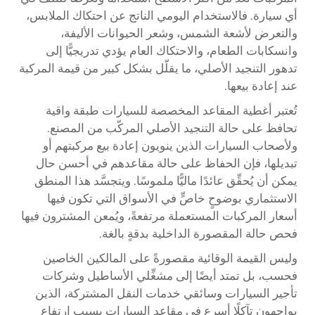
أي سيارة. فالاستخدام اليومي الناتج عن احتكاك الملابس،
والتعرض لأشعة الشمس، وشعر الحيوانات الأليفة،
وانسكابات الطعام، والاحتكاك العام يؤدي تدريجيًّا إلى
تدهور التنجيد الأصلي، ما يقلّل بشكل كبير من قيمة المركبة
عند إعادة بيعها.
تُعتبر أغطية المقاعد المخصصة للسيارات طبقة واقية
تحافظ على حالة التنجيد الأصلي المركّب من المصنع.
ولأصحاب السيارات الذين ينويون إعادة بيع مركبتهم أو
تبديلها، فإن الحفاظ على حالة مقاعدهم في أحسن حال
يمكن أن يُحقِّق عائدًا ماليًّا ملموسًا. ويتجسَّد هذا المنطق
الاستثماري بوضوحٍ خاصٍّ في الأسواق التي تكون فيها
أسعار المركبات المستعملة مرتفعةً، ويُمعن المشترون فيها
فحص حالة المقصورة الداخلية بدقةٍ بالغة.
وليس القيمة الوقائية مقصورةً على المالكين الخاصين
فحسب، بل تمتد أيضًا إلى مشغِّلي الأساطيل وشركات
تأجير السيارات وسائقي خدمات النقل المشتركة، الذين
يواجهون تآكلًا أسرع في مقاعد السيارات بسبب ارتفاع