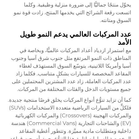
يحوِّل منتجًا جماليًّا إلى ضرورة منزلية وظيفية. وكلما
اتسعت رقعة الشرائح التي يخدمها المنتج، زادت قوة نمو
السوق ومتانته.
عدد المركبات العالمي يدعم النمو طويل
الأمد
مع استمرار ازدياد أعداد المركبات عالميًّا، وبخاصة في
المناطق ذات النمو المرتفع مثل جنوب شرق آسيا وجنوب
آسيا وأمريكا اللاتينية، يتوسّع السوق المستهدَف لغطاء
المقاعد المخصصة للسيارات بشكلٍ متناسب. فكلما زاد
عدد المركبات العاملة، زاد عدد المشترين المحتملين على
جميع مستويات الدخل والفئات المختلفة من المركبات.
كما أن تزايد تنوُّع أنواع المركبات يخلق فرصًا منتجية جديدة.
فلكلٍّ من السيارات الرياضية متعددة الاستخدامات (SUVs)
والمركبات الهجينة (Crossovers) والمركبات الكهربائية
(EV) والشاحنات التجارية (Commercial Vans) هندسة
داخلية ومتطلبات مادية مميَّزة. وتتطور أغطية المقاعد
المخصصة للسيارات لتلبية هذا التنوُّع، حيث أصبحت قواعد