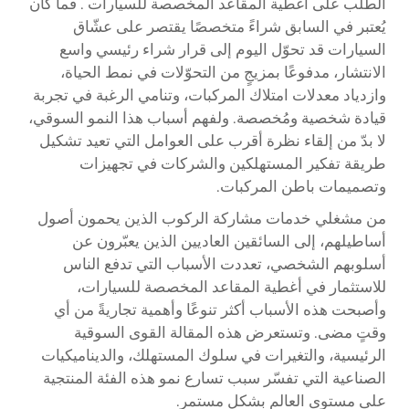
الطلب على
أغطية المقاعد المخصصة للسيارات
. فما كان
يُعتبر في السابق شراءً متخصصًا يقتصر على عشّاق
السيارات قد تحوّل اليوم إلى قرار شراء رئيسي واسع
الانتشار، مدفوعًا بمزيجٍ من التحوّلات في نمط الحياة،
وازدياد معدلات امتلاك المركبات، وتنامي الرغبة في تجربة
قيادة شخصية ومُخصصة. ولفهم أسباب هذا النمو السوقي،
لا بدّ من إلقاء نظرة أقرب على العوامل التي تعيد تشكيل
طريقة تفكير المستهلكين والشركات في تجهيزات
وتصميمات باطن المركبات.
من مشغلي خدمات مشاركة الركوب الذين يحمون أصول
أساطيلهم، إلى السائقين العاديين الذين يعبّرون عن
أسلوبهم الشخصي، تعددت الأسباب التي تدفع الناس
للاستثمار في أغطية المقاعد المخصصة للسيارات،
وأصبحت هذه الأسباب أكثر تنوعًا وأهمية تجاريةً من أي
وقتٍ مضى. وتستعرض هذه المقالة القوى السوقية
الرئيسية، والتغيرات في سلوك المستهلك، والديناميكيات
الصناعية التي تفسّر سبب تسارع نمو هذه الفئة المنتجية
على مستوى العالم بشكلٍ مستمر.