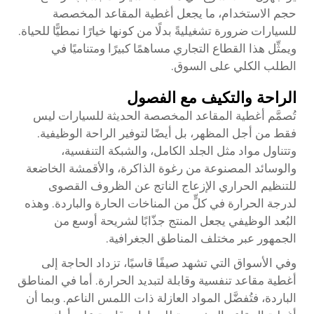
حجم الاستخدام، ما يجعل أغطية المقاعد المخصصة
للسيارات ضرورة تشغيليةً بدلًا من كونها خيارًا نمطيًّا للحياة.
ويمثِّل هذا القطاع التجاري مساهمًا كبيرًا ومتناميًا في
الطلب الكلي على السوق.
الراحة والتكيف مع الفصول
تُصمَّم أغطية المقاعد المخصصة الحديثة للسيارات ليس
فقط من أجل المظهر، بل أيضًا لتوفير الراحة الوظيفية.
وتتناول مواد مثل الجلد الكامل، والشبكة التنفسية،
والوسائد المصنوعة من رغوة الذاكرة، والأقمشة الخاضعة
للتنظيم الحراري الإزعاج الناتج عن الظروف القصوى
لدرجة الحرارة في كلٍّ من المناخات الحارة والباردة. وهذه
البُعد الوظيفي يجعل المنتج جذّابًا لشريحة أوسع من
الجمهور عبر مختلف المناطق الجغرافية.
وفي الأسواق التي تشهد صيفًا قاسيًا، تزداد الحاجة إلى
أغطية مقاعد تنفسية وقابلة لتبديد الحرارة. أما في المناطق
الباردة، فتُفضَّل المواد العازلة ذات اللمس الناعم. وبما أن