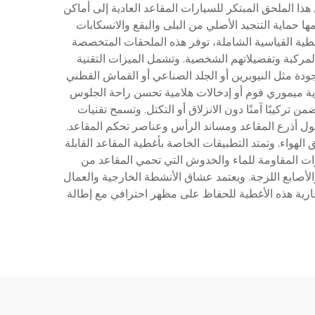
هذا الملحق المبتكر للسيارات المقاعد العادية إلى أماكن
حماية التنجيد الأصلي من البلى والبقع والانسكابات
طية القياسية الشاملة، توفر هذه الملحقات المتخصصة
مركبة وتفضيلاتهم الشخصية. وتشمل الميزات التقنية
جودة مثل النيوبرين أو الجلد الصناعي أو القماش القطني
رغوية ميموري فوم أو إدخالات هلامية تحسن راحة الجلوس
ركيبًا آمنًا دون الانزلاق أو التكتل. وتسمح تقنيات
 حول أذرع المقاعد ومساند الرأس وعناصر تحكم المقاعد.
لهواء. وتمتد التطبيقات الخاصة بأغطية المقاعد القابلة
ات المقاومة للماء والخدوش التي تحمي المقاعد من
والأصابع اللزجة. ويعتمد عشاق الأنشطة الخارجية والعمال
جارية هذه الأغطية للحفاظ على مظهر احترافي مع إطالة