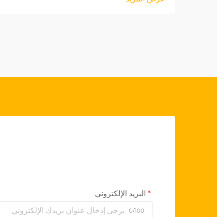
القيادة الأصلية (OEM) كقطاع منتجات مربح
بشكل خاص للبائعين بالجملة. هذه المنتجات
عالية الجودة...
البريد الإلكتروني
0/100