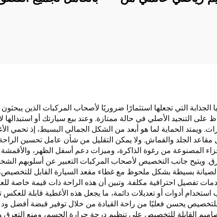
 واحدة، مع ميزة
الجيل الجديد من ال
 وتدليك، مصنوعة من
البوليستري لمقاع
اش القطني، مناسبة
السيارات
ل الربيع والصيف،
 مع ماركة Mazda
الجذابة التي تجعلها استثمارًا ضروريًا لأصحاب المركبات الذين يبحثون
لى التنجيد الأصلي في حالة ممتازة. وعند بيع سيارتك أو استبدالها لاحقً
مرات. ويمتد الحماية لما هو أبعد من الشكل الجمالي البسيط، إذ تحمي الأ
اعد الجلد والقماش. ولا يمكن التقليل من شأن عامل تحسين الراحة، 
جزاء المصنوعة من رغوة الذاكرة، وميزات دعم أسفل الظهر، والأقمشة ا
طرق. ويتيح جانب التخصيص لأصحاب المركبات التعبير عن أسلوبهم الشخص
ح الصيانة بسيطة بشكل ملحوظ مع غطاء مقعد السيارة القابل للتخصيص
مات تفصيل احترافية مكلفة. وتبين أن هذه الراحة ذات قيمة خاصة للعا
 استخدام أدوات أو تعديلات دائمة، ما يجعل هذه الأغطية قابلة للعكس تما
تخصيص يحسن فعليًا من راحة القيادة من خلال توفير قبضة أفضل ودعم 
لتصاميم القابلة للتخصيص على تنظيم درجة حرارة الجسم، ومنع التعرق وا