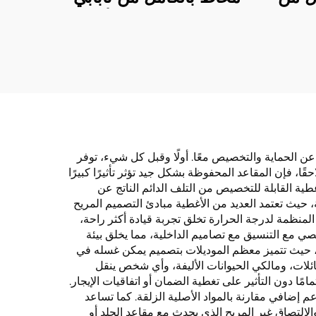
جلد
سهل العناية وسادة أمامية
د
متينة أنيقة لجميع الفصول
لسيارات بولو الحديثة
 عن الحماية والتخصيص معًا. أولًا وقبل كل شيء، توفر
ا، فإن المقاعد المحفوظة بشكل جيد تؤثر تأثيرًا كبيرًا
غطية القابلة للتخصيص من التلف الدائم الناتج عن
حيث تعتمد العديد من الأغطية مبادئ التصميم المريح
لمنظمة لدرجة الحرارة تخلق تجربة قيادة أكثر راحة،
ي مع التنسيق مع تصاميم الداخلية، مما يخلق بيئة
، حيث تتميز معظم الموديلات بتصميم يمكن غسله في
ئلات، ومالكي الحيوانات الأليفة، وأي شخص ينقل
مًا دون التأثير على تغطية الضمان أو اتفاقيات الإيجار.
إضافي مقارنة بالمواد الأصلية الزلقة. كما تساعد
لالتصاق غير المريح الذي يحدث مع مقاعد الجلد أو