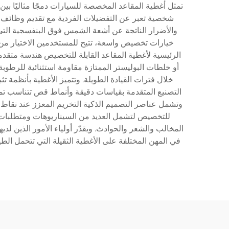
تمثل أغطية المقاعد المخصصة للسيارات دمجًا مثاليًا بين 
شخصية تعبر عن التفضيلات الفردية مع تقديم وظائف مت
والأضرار الناتجة عن أشعة الشمس فوق البنفسجية التي
خيارات تخصيص واسعة، تتيح للمستخدمين الاختيار من 
الرئيسية لأغطية المقاعد القابلة للتخصيص هندسة متقدمة 
أو خلطات البوليستر الممتازة مقاومة استثنائية للرطوبة
خلال فترات القيادة الطويلة. وتتميز الأغطية بأنظمة 
التصنيع المتقدمة بقياسات دقيقة وأنماط قص تتناسب تمام
وتشمل عناصر التصميم الذكية التخريم المعزز عند نقاط ال
للتخصيص لتشمل العديد من السيناريوهات ومتطلبات ا
المخالب والشعر والحوادث. ويقدّر أولياء الأمور الذين لد
في المهن المختلفة على الأغطية الثقيلة التي تتحمل ال