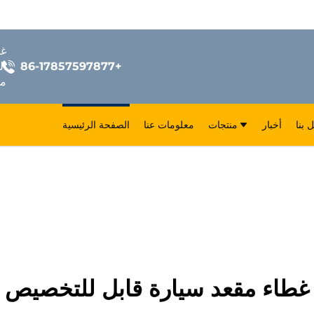
+86-17857597877
ال
مق
 بنا
أخبار
منتجات
معلومات عنا
الصفحة الرئيسية
غطاء مقعد سيارة قابل للتخصيص