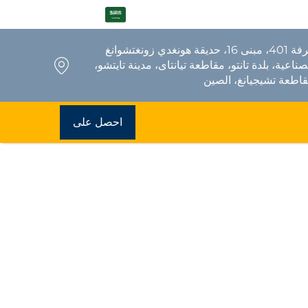
AR
غرفة 401، مبنى 16، حديقة هونغدي زونغتشوانغ
صناعية، بلدة تانتو، مقاطعة تيانتاى، مدينة تايتشو،
اطعة تشيجيانغ، الصين
احصل على
عرض سعر