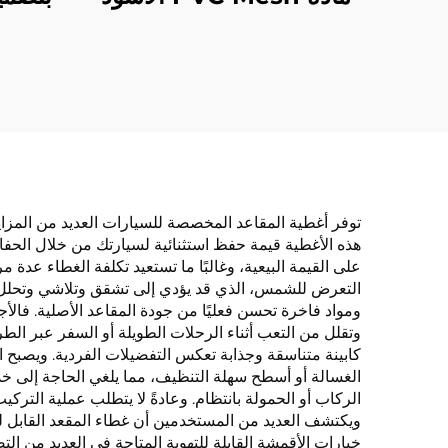
الجديدة المضادة للإحاطة،
قطعة
ستارة نوافذ كهروستاتيكية
تبريد
لعزل الحرارة وحجب أشعة
القم
الشمس
لفص
متوافقة
توفر أغطية المقاعد المخصصة للسيارات العديد من المزايا 
هذه الأغطية قيمة حفظ استثنائية لسيارتك من خلال الحفاظ ع
على القيمة البيعية، وغالبًا ما تستعيد تكلفة الغطاء عدة 
التعرض للشمس، الذي قد يؤدي إلى تشقق وتلاشي وتحلل مق
ومواد فاخرة تحسن فعليًا من جودة المقاعد الأصلية. فالأ
وتقلل من التعب أثناء الرحلات الطويلة أو السفر عبر ال
كابينة متناسقة وجذابة تعكس التفضيلات الفردية. ويصب
الغسالة أو أسطح سهلة التنظيف، مما يلغي الحاجة إلى خد
الركاب أو الحمولة بانتظام. وعادةً لا يتطلب عملية التركيب
ويكتشف العديد من المستخدمين أن غطاء المقعد القابل لل
خيارات الأقمشة القابلة للتهوية المتاحة في العديد من ا