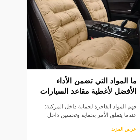
ما المواد التي تضمن الأداء
لماذ
الأفضل لأغطية مقاعد السيارات
إضاف
المو
فهم المواد الفاخرة لحماية داخل المركبة:
عندما يتعلق الأمر بحماية وتحسين داخل
يواصل
مركبتك، يمكن أن يصنع اختيار غطاء المقعد
بسرعة
عرض المزيد
المناسب كل الفرق من حيث الجماليات
كإحدى
عرض ا