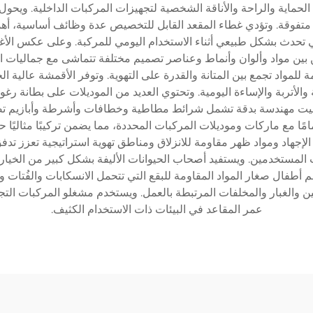
الحماية والراحة والأناقة الشخصية لتجهيزات المركبات الداخلية. ويحول 
فوقة. وتؤدي غطاء المقعد القابل للتخصيص عدة وظائف أساسية، أهمها 
 تحدث بشكل طبيعي أثناء الاستخدام اليومي للمركبة. وعلى عكس الأغ
بين مواد وألوان وأنماط وعناصر تصميم مختلفة تتماشى مع جماليات ال
للمواد تجمع بين المتانة والقدرة على التهوية. وتوفر الأقمشة عالية ال
 والأتربة والإساءة اليومية. وتحتوي العديد من الموديلات على بطانة 
تثبيت مهندسة بدقة تشمل شرائط مطاطية وخطافات وأشرطة وأبازيم تضمن ت
ًا مع ماركات وموديلات المركبات المحددة، مما يضمن تركيبًا مثاليًا
إجهاد ومواد ظهر مقاومة للانزلاق ومناطق تهوية استراتيجية تعزز تدفق ا
لمستخدمين. ويستفيد أصحاب الحيوانات الأليفة بشكل كبير من الخيار
يهم أطفال صغار المواد المقاومة للبقع التي تتحمل الانسكابات والفُتات 
طين والغبار والمخلفات المرتبطة بالعمل. ويستخدم مشغلو المركبات الت
عمر المقاعد في البيئات ذات الاستخدام الكثيف.