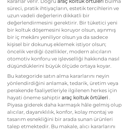
kararlar verir. Doğru
araç koltuk örtüleri
bulma
süreci, pratik ihtiyaçların, estetik tercihlerin ve
uzun vadeli değerlerin dikkatli bir
değerlendirmesini gerektirir. Bir tüketici yeni
bir koltuk döşemesini koruyor olsun, aşınmış
bir iç mekânı yeniliyor olsun ya da sadece
kişisel bir dokunuş eklemek istiyor olsun;
öncelik verdiği özellikler, modern alıcıların
otomotiv konforu ve işlevselliği hakkında nasıl
düşündüklerini büyük ölçüde ortaya koyar.
Bu kategoride satın alma kararlarını neyin
yönlendirdiğini anlamak, tedarik, üretim veya
perakende faaliyetleriyle ilgilenen herkes için
hayati öneme sahiptir
araç koltuk örtüleri
.
Piyasa giderek daha karmaşık hâle gelmiş olup
alıcılar, dayanıklılık, konfor, kolay montaj ve
tasarım esnekliğini bir arada sunan ürünleri
talep etmektedir. Bu makale, alıcı kararlarını