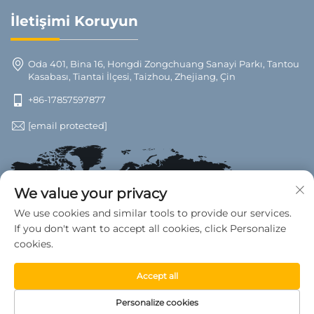
İletişimi Koruyun
Oda 401, Bina 16, Hongdi Zongchuang Sanayi Parkı, Tantou
Kasabası, Tiantai İlçesi, Taizhou, Zhejiang, Çin
+86-17857597877
[email protected]
We value your privacy
We use cookies and similar tools to provide our services.
If you don't want to accept all cookies, click Personalize
cookies.
Accept all
Telif Hakkı © 2026 Tiantai County Wanwan Car Supplies
Personalize cookies
Fabrikası. Tüm hakları saklıdır. —
Gizlilik Politikası