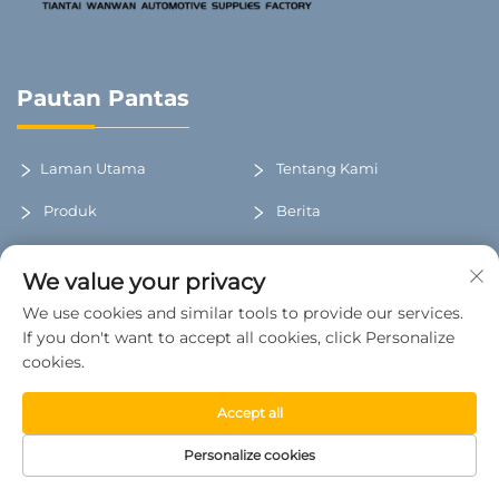
Pautan Pantas
Laman Utama
Tentang Kami
Produk
Berita
Hubungi Kami
Blog
We value your privacy
We use cookies and similar tools to provide our services.
Kekal Berhubung
If you don't want to accept all cookies, click Personalize
cookies.
Bilik 401, Bangunan 16, Taman Perindustrian Hongdi
Accept all
Zongchuang, Bandar Tantou, Daerah Tiantai, Taizhou,
Zhejiang, China
Personalize cookies
+86-17857597877