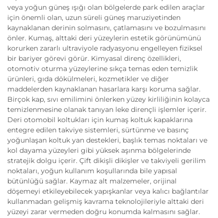
veya yoğun güneş ışığı olan bölgelerde park edilen araçlar
için önemli olan, uzun süreli güneş maruziyetinden
kaynaklanan derinin solmasını, çatlamasını ve bozulmasını
önler. Kumaş, alttaki deri yüzeylerin estetik görünümünü
korurken zararlı ultraviyole radyasyonu engelleyen fiziksel
bir bariyer görevi görür. Kimyasal direnç özellikleri,
otomotiv oturma yüzeylerine sıkça temas eden temizlik
ürünleri, gıda dökülmeleri, kozmetikler ve diğer
maddelerden kaynaklanan hasarlara karşı koruma sağlar.
Birçok kap, sıvı emilimini önlerken yüzey kirliliğinin kolayca
temizlenmesine olanak tanıyan leke dirençli işlemler içerir.
Deri otomobil koltukları için kumaş koltuk kapaklarına
entegre edilen takviye sistemleri, sürtünme ve basınç
yoğunlaşan koltuk yan destekleri, başlık temas noktaları ve
kol dayama yüzeyleri gibi yüksek aşınma bölgelerinde
stratejik dolgu içerir. Çift dikişli dikişler ve takviyeli gerilim
noktaları, yoğun kullanım koşullarında bile yapısal
bütünlüğü sağlar. Kaymaz alt malzemeler, orijinal
döşemeyi etkileyebilecek yapışkanlar veya kalıcı bağlantılar
kullanmadan gelişmiş kavrama teknolojileriyle alttaki deri
yüzeyi zarar vermeden doğru konumda kalmasını sağlar.