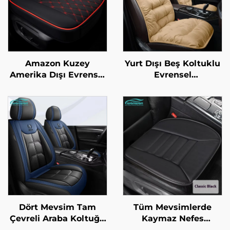
Amazon Kuzey
Yurt Dışı Beş Koltuklu
Amerika Dışı Evrensel
Evrensel
Tek Parça Otomobil
Kalınlaştırılmış
Yastığı Tüm Mevsimler
Isıtmalı Oturma
İçin Yeni Deri Üç Parça
Yastığı Kış Üç Parça
Arka Sırtlıksız
Seti Ön Kısa Plüşt
Kürk Kaplı Araba
Yastığı
Dört Mevsim Tam
Tüm Mevsimlerde
Çevreli Araba Koltuğu
Kaymaz Nefes
Yastığı Ön Nesil Deri
Alabilen Araba Oturma