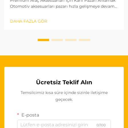
Premium Araç Aksesuarları İçin Karlı Pazarı Anlamak
Otomotiv aksesuarları pazarı hızla gelişmeye devam
ediyor ve OEM direksiyon kılıfları toptancılar için
özellikle karlı bir ürün segmenti haline geldi. Bu
DAHA FAZLA GÖR
yüksek kaliteli...
Ücretsiz Teklif Alın
Temsilcimiz kısa süre içinde sizinle iletişime
geçecek.
E-posta
0/100