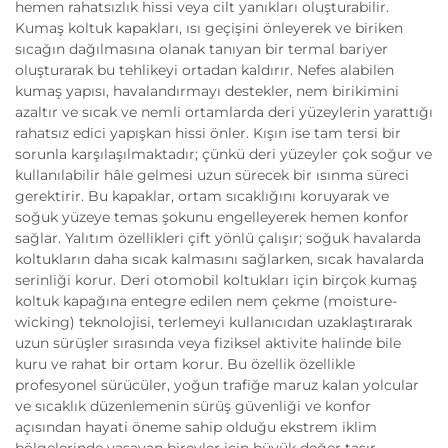
hemen rahatsızlık hissi veya cilt yanıkları oluşturabilir.
Kumaş koltuk kapakları, ısı geçişini önleyerek ve biriken
sıcağın dağılmasına olanak tanıyan bir termal bariyer
oluşturarak bu tehlikeyi ortadan kaldırır. Nefes alabilen
kumaş yapısı, havalandırmayı destekler, nem birikimini
azaltır ve sıcak ve nemli ortamlarda deri yüzeylerin yarattığı
rahatsız edici yapışkan hissi önler. Kışın ise tam tersi bir
sorunla karşılaşılmaktadır; çünkü deri yüzeyler çok soğur ve
kullanılabilir hâle gelmesi uzun sürecek bir ısınma süreci
gerektirir. Bu kapaklar, ortam sıcaklığını koruyarak ve
soğuk yüzeye temas şokunu engelleyerek hemen konfor
sağlar. Yalıtım özellikleri çift yönlü çalışır; soğuk havalarda
koltukların daha sıcak kalmasını sağlarken, sıcak havalarda
serinliği korur. Deri otomobil koltukları için birçok kumaş
koltuk kapağına entegre edilen nem çekme (moisture-
wicking) teknolojisi, terlemeyi kullanıcıdan uzaklaştırarak
uzun sürüşler sırasında veya fiziksel aktivite halinde bile
kuru ve rahat bir ortam korur. Bu özellik özellikle
profesyonel sürücüler, yoğun trafiğe maruz kalan yolcular
ve sıcaklık düzenlemenin sürüş güvenliği ve konfor
açısından hayati öneme sahip olduğu ekstrem iklim
bölgelerinde yaşayan bireyler için büyük değer taşır.