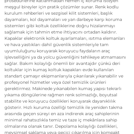
prosedürlerine katlanmadan hemen iç koruma isteyen
meşgul bireyler için pratik çözümler sunar. Renk kodlu
kurulum rehberleri ve sezgisel kilit sistemleri, başlık
dayamaları, kol dayamaları ve yan darbeye karşı koruma
sistemleri gibi koltuk özelliklerine doğru hizalanmayı
sağlamak için tahmin etme ihtiyacını ortadan kaldırır.
Kapaklar elektronik koltuk ayarlamaları, ısıtma elemanları
ve hava yastıkları dahil güvenlik sistemleriyle tam
uyumluluğunu koruyarak koruyucu faydaların araç
işlevselliğini ya da yolcu güvenliğini tehlikeye atmamasını
sağlar. Bakım kolaylığı önemli bir avantajdır çünkü deri
koltuklar için kumaş koltuk kapakları evde kullanılan
standart çamaşır ekipmanlarıyla çıkarılarak yıkanabilir ve
profesyonel hizmetler veya özel temizlik ürünleri
gerektirmez. Makinede yıkanabilen kumaş yapısı tekrarlı
yıkama döngülerine rağmen renk solmazlığı, boyutsal
stabilite ve koruyucu özellikleri koruyarak dayanıklılık
gösterir. Hızlı kuruma özelliği temizlik ile yeniden takma
arasında geçen süreyi en aza indirerek araç sahiplerinin
minimal rahatsızlıkla temiz ve taze iç mekânlara sahip
olmalarına olanak tanır. Depolama kolaylığı özellikleri,
mevsimsel saklama veya geçici çıkarılma için kompakt