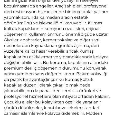
izlerini gizlerken orijinal deri yüzeyinin ilerleyen
bozulmasını da engeller. Araç sahipleri, profesyonel
deri restorasyon hizmetlerine binlerce dolar yatırım
yapmak zorunda kalmadan aracın estetik
görünümünü ve işlevselliğini koruyabilir. Kumaş
koltuk kapaklarının koruyucu özellikleri, orijinal
döşemenin kullanım ömrünü önemli ölçüde uzatır.
Giysiler, anahtarlar, kemer tokaları ve diğer sivri
nesnelerden kaynaklanan günlük aşınma, deri
yüzeylere kalıcı hasar verebilir; ancak kumaş
kapaklar bu etkiyi emer ve yıprandıklarında kolayca
değiştirilebilir kalır. Bu koruma, kapakların altındaki
premium deri iç döşemenin durumunu koruyarak
aracın yeniden satış değerini korur. Bakım kolaylığı
da pratik bir avantajdır çünkü kumaş koltuk
kapakları düzenli olarak çıkarılıp makinede
yıkanabilir; bu da pahalı deri temizlik ürünleri ve
profesyonel hizmetlere olan ihtiyacı ortadan kaldırır.
Çocuklu aileler bu kolaylıktan özellikle yararlanır
çünkü dökülmeler, kırıntılar ve lekeler standart
çamaşır işlemleriyle kolayca giderilebilir. Modern