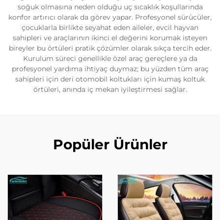
soğuk olmasına neden olduğu uç sıcaklık koşullarında
konfor artırıcı olarak da görev yapar. Profesyonel sürücüler,
çocuklarla birlikte seyahat eden aileler, evcil hayvan
sahipleri ve araçlarının ikinci el değerini korumak isteyen
bireyler bu örtüleri pratik çözümler olarak sıkça tercih eder.
Kurulum süreci genellikle özel araç gereçlere ya da
profesyonel yardıma ihtiyaç duymaz; bu yüzden tüm araç
sahipleri için deri otomobil koltukları için kumaş koltuk
örtüleri, anında iç mekan iyileştirmesi sağlar.
Popüler Ürünler