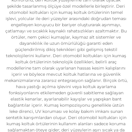
şekilde tasarlanmış ölçüye özel modellerle birleştirir. Deri
otomobil koltukları için kumaş koltuk örtülerinin temel
işlevi, yolcular ile deri yüzeyler arasındaki doğrudan teması
engelleyen koruyucu bir bariyer oluşturarak aşınmayı,
çatlamayı ve sıcaklık kaynaklı rahatsızlıkları azaltmaktır. Bu
örtüler, nem çekici kumaşlar, kaymaz alt sistemler ve
dayanıklılık ile uzun ömürlülüğü garanti eden
güçlendirilmiş dikiş teknikleri gibi gelişmiş tekstil
teknolojilerini kullanır. Deri otomobil koltukları için kumaş
koltuk örtülerinin teknolojik özellikleri, belirli araç
modellerine tam olarak uyarlanan hassas kesim kalıplarını
içerir ve böylece mevcut koltuk hatlarına ve güvenlik
mekanizmalarına zararsız entegrasyon sağlanır. Birçok örtü,
hava yastığı açılma işlevini veya koltuk ayarlama
fonksiyonlarını etkilemeden güvenli sabitleme sağlayan
elastik kenarlar, ayarlanabilir kayışlar ve yapışkan bant
bağlantılar içerir. Kumaş kompozisyonu genellikle üstün
leke direnci, UV koruması ve kolay bakım imkanı sunan
sentetik karışımlardan oluşur. Deri otomobil koltukları için
kumaş koltuk örtülerinin kullanım alanları sadece koruma
sağlamaktan öteye gider; deri yüzeylerin aşırı sıcak ya da