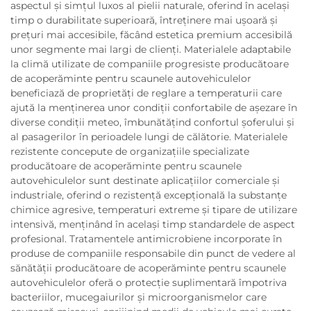
aspectul și simțul luxos al pielii naturale, oferind în același
timp o durabilitate superioară, întreținere mai ușoară și
prețuri mai accesibile, făcând estetica premium accesibilă
unor segmente mai largi de clienți. Materialele adaptabile
la climă utilizate de companiile progresiste producătoare
de acoperăminte pentru scaunele autovehiculelor
beneficiază de proprietăți de reglare a temperaturii care
ajută la menținerea unor condiții confortabile de așezare în
diverse condiții meteo, îmbunătățind confortul șoferului și
al pasagerilor în perioadele lungi de călătorie. Materialele
rezistente concepute de organizațiile specializate
producătoare de acoperăminte pentru scaunele
autovehiculelor sunt destinate aplicațiilor comerciale și
industriale, oferind o rezistență excepțională la substanțe
chimice agresive, temperaturi extreme și tipare de utilizare
intensivă, menținând în același timp standardele de aspect
profesional. Tratamentele antimicrobiene incorporate în
produse de companiile responsabile din punct de vedere al
sănătății producătoare de acoperăminte pentru scaunele
autovehiculelor oferă o protecție suplimentară împotriva
bacteriilor, mucegaiurilor și microorganismelor care