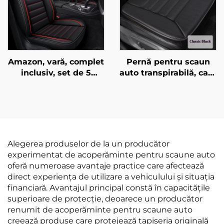
Amazon, vară, complet
Pernă pentru scaun
inclusiv, set de 5
auto transpirabilă, care
scaune auto din piele,
nu alunecă, pentru
universale, pentru
birou, fără spetei,
toate sezoanele,
pernă pentru fund
pentru comerț
transfrontalier
Alegerea produselor de la un producător
experimentat de acoperăminte pentru scaune auto
oferă numeroase avantaje practice care afectează
direct experiența de utilizare a vehiculului și situația
financiară. Avantajul principal constă în capacitățile
superioare de protecție, deoarece un producător
renumit de acoperăminte pentru scaune auto
creează produse care protejează tapiseria originală