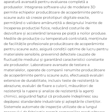
aparatură avansată pentru evaluarea completă a
produselor. Integrarea software-ului de modelare 3D
permite echipelor producătoare de acoperăminte pentru
scaune auto să creeze prototipuri digitale exacte,
permițând o validare amănunțită a designului înainte de
începerea producției fizice, reducând costurile de
dezvoltare și accelerând lansarea pe piață a noilor produse.
Mediile de producție cu temperatură controlată, menținute
de facilitățile profesionale producătoare de acoperăminte
pentru scaune auto, asigură condiții optime de lucru pentru
materialele sensibile, prevenind defectele cauzate de
fluctuațiile mediului și garantând caracteristici constante
ale produselor. Laboratoare avansate de testare a
materialelor, operate de companii renumite producătoare
de acoperăminte pentru scaune auto, efectuează evaluări
extensive de durabilitate, inclusiv teste de rezistență la
abraziune, evaluări de fixare a culorii, măsurători de
rezistență la rupere și analize de rezistență la agenți
chimici, asigurând faptul că produsele îndeplinesc sau
depășesc standardele industriale și așteptările clienților.
Sistemele automate de inspecție utilizate de-a lungul
procesului de fabricație permit companiilor producătoare