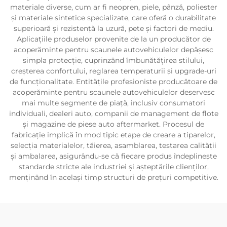
materiale diverse, cum ar fi neopren, piele, pânză, poliester
și materiale sintetice specializate, care oferă o durabilitate
superioară și rezistență la uzură, pete și factori de mediu.
Aplicațiile produselor provenite de la un producător de
acoperăminte pentru scaunele autovehiculelor depășesc
simpla protecție, cuprinzând îmbunătățirea stilului,
creșterea confortului, reglarea temperaturii și upgrade-uri
de funcționalitate. Entitățile profesioniste producătoare de
acoperăminte pentru scaunele autovehiculelor deservesc
mai multe segmente de piață, inclusiv consumatori
individuali, dealeri auto, companii de management de flote
și magazine de piese auto aftermarket. Procesul de
fabricație implică în mod tipic etape de creare a tiparelor,
selecția materialelor, tăierea, asamblarea, testarea calității
și ambalarea, asigurându-se că fiecare produs îndeplinește
standarde stricte ale industriei și așteptările clienților,
menținând în același timp structuri de prețuri competitive.