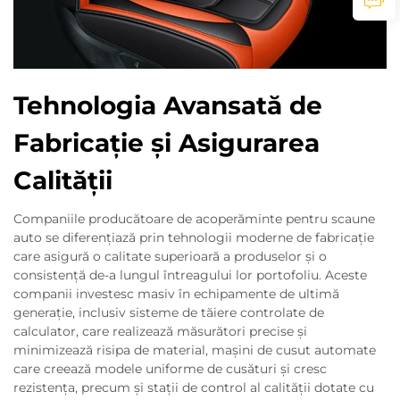
Tehnologia Avansată de
Fabricație și Asigurarea
Calității
Companiile producătoare de acoperăminte pentru scaune
auto se diferențiază prin tehnologii moderne de fabricație
care asigură o calitate superioară a produselor și o
consistență de-a lungul întreagului lor portofoliu. Aceste
companii investesc masiv în echipamente de ultimă
generație, inclusiv sisteme de tăiere controlate de
calculator, care realizează măsurători precise și
minimizează risipa de material, mașini de cusut automate
care creează modele uniforme de cusături și cresc
rezistența, precum și stații de control al calității dotate cu