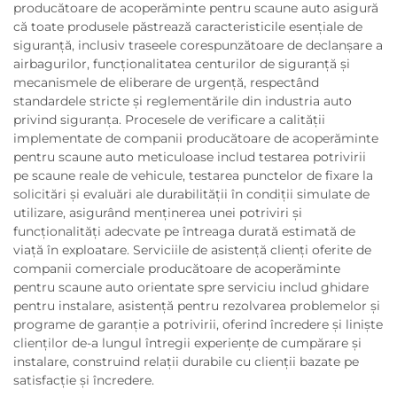
producătoare de acoperăminte pentru scaune auto asigură
că toate produsele păstrează caracteristicile esențiale de
siguranță, inclusiv traseele corespunzătoare de declanșare a
airbagurilor, funcționalitatea centurilor de siguranță și
mecanismele de eliberare de urgență, respectând
standardele stricte și reglementările din industria auto
privind siguranța. Procesele de verificare a calității
implementate de companii producătoare de acoperăminte
pentru scaune auto meticuloase includ testarea potrivirii
pe scaune reale de vehicule, testarea punctelor de fixare la
solicitări și evaluări ale durabilității în condiții simulate de
utilizare, asigurând menținerea unei potriviri și
funcționalități adecvate pe întreaga durată estimată de
viață în exploatare. Serviciile de asistență clienți oferite de
companii comerciale producătoare de acoperăminte
pentru scaune auto orientate spre serviciu includ ghidare
pentru instalare, asistență pentru rezolvarea problemelor și
programe de garanție a potrivirii, oferind încredere și liniște
clienților de-a lungul întregii experiențe de cumpărare și
instalare, construind relații durabile cu clienții bazate pe
satisfacție și încredere.