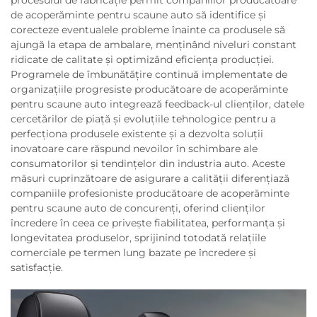
de acoperăminte pentru scaune auto să identifice și
corecteze eventualele probleme înainte ca produsele să
ajungă la etapa de ambalare, menținând niveluri constant
ridicate de calitate și optimizând eficiența producției.
Programele de îmbunătățire continuă implementate de
organizațiile progresiste producătoare de acoperăminte
pentru scaune auto integrează feedback-ul clienților, datele
cercetărilor de piață și evoluțiile tehnologice pentru a
perfecționa produsele existente și a dezvolta soluții
inovatoare care răspund nevoilor în schimbare ale
consumatorilor și tendințelor din industria auto. Aceste
măsuri cuprinzătoare de asigurare a calității diferențiază
companiile profesioniste producătoare de acoperăminte
pentru scaune auto de concurenți, oferind clienților
încredere în ceea ce privește fiabilitatea, performanța și
longevitatea produselor, sprijinind totodată relațiile
comerciale pe termen lung bazate pe încredere și
satisfacție.