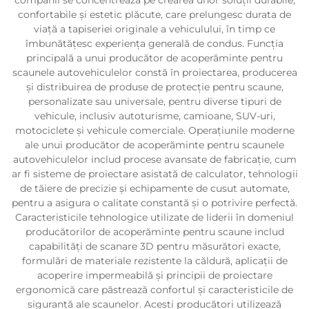
confortabile și estetic plăcute, care prelungesc durata de
viață a tapiseriei originale a vehiculului, în timp ce
îmbunătățesc experiența generală de condus. Funcția
principală a unui producător de acoperăminte pentru
scaunele autovehiculelor constă în proiectarea, producerea
și distribuirea de produse de protecție pentru scaune,
personalizate sau universale, pentru diverse tipuri de
vehicule, inclusiv autoturisme, camioane, SUV-uri,
motociclete și vehicule comerciale. Operațiunile moderne
ale unui producător de acoperăminte pentru scaunele
autovehiculelor includ procese avansate de fabricație, cum
ar fi sisteme de proiectare asistată de calculator, tehnologii
de tăiere de precizie și echipamente de cusut automate,
pentru a asigura o calitate constantă și o potrivire perfectă.
Caracteristicile tehnologice utilizate de liderii în domeniul
producătorilor de acoperăminte pentru scaune includ
capabilități de scanare 3D pentru măsurători exacte,
formulări de materiale rezistente la căldură, aplicații de
acoperire impermeabilă și principii de proiectare
ergonomică care păstrează confortul și caracteristicile de
siguranță ale scaunelor. Acești producători utilizează