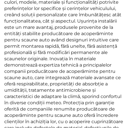
culori, modele, materiale și funcționalități potrivite
preferințelor lor specifice și cerințelor vehiculului,
creând soluții personalizate care îmbunătățesc atât
funcționalitatea, cât și aspectul. Ușurința instalării
este un mare avantaj, produsele provenite de la
entități stabilite producătoare de acoperăminte
pentru scaune auto având designuri intuitive care
permit montarea rapidă, fără unelte, fără asistență
profesională și fără modificări permanente ale
scaunelor originale. Inovația în materiale
demonstrează expertiza tehnică a principalelor
companii producătoare de acoperăminte pentru
scaune auto, care integrează materiale avansate ce
oferă respirabilitate, proprietăți de absorbție a
umidității, tratamente antimicrobiene și
caracteristici de adaptare la climă, sporind confortul
în diverse condiții meteo. Protecția prin garanție
oferită de companiile renumite producătoare de
acoperăminte pentru scaune auto oferă încredere
clienților în achiziția lor, cu o acoperire cuprinzătoare
care include defectele de material, defecțiunile de