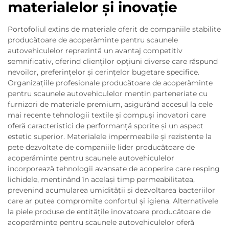
materialelor și inovație
Portofoliul extins de materiale oferit de companiile stabilite
producătoare de acoperăminte pentru scaunele
autovehiculelor reprezintă un avantaj competitiv
semnificativ, oferind clienților opțiuni diverse care răspund
nevoilor, preferințelor și cerințelor bugetare specifice.
Organizațiile profesionale producătoare de acoperăminte
pentru scaunele autovehiculelor mențin parteneriate cu
furnizori de materiale premium, asigurând accesul la cele
mai recente tehnologii textile și compuși inovatori care
oferă caracteristici de performanță sporite și un aspect
estetic superior. Materialele impermeabile și rezistente la
pete dezvoltate de companiile lider producătoare de
acoperăminte pentru scaunele autovehiculelor
incorporează tehnologii avansate de acoperire care resping
lichidele, menținând în același timp permeabilitatea,
prevenind acumularea umidității și dezvoltarea bacteriilor
care ar putea compromite confortul și igiena. Alternativele
la piele produse de entitățile inovatoare producătoare de
acoperăminte pentru scaunele autovehiculelor oferă