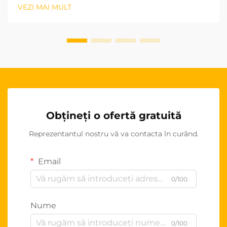
mult spre personalizarea tapetelor auto OEM ca
VEZI MAI MULT
avantaj strategic. Această schimbare reprezintă mai
mult decât o simplă preferin...
Obțineți o ofertă gratuită
Reprezentantul nostru vă va contacta în curând.
Email
0/100
Nume
0/100