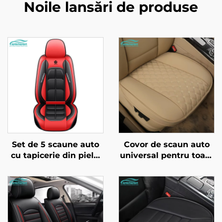
Noile lansări de produse
Set de 5 scaune auto
Covor de scaun auto
cu tapicerie din piele,
universal pentru toate
complet închisă,
sezoanele, vândut
universale, rezistentă
bine pe Amazon, cu
la uzură, la murdărie și
sprijin complet al
transpirație, pentru
spetei
toate sezoanele