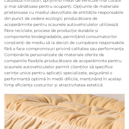
cauzează mirosuri, sprijinind medii de vehicule mai curate
și mai sănătoase pentru ocupanți. Opțiunile de materiale
prietenoase cu mediul dezvoltate de entitățile responsabile
din punct de vedere ecologic producătoare de
acoperăminte pentru scaunele autovehiculelor utilizează
fibre reciclate, procese de producție durabile și
componente biodegradabile, permițând consumatorilor
conștienți de mediu să ia decizii de cumpărare responsabile
fără a face compromisuri privind calitatea sau performanța.
Combinările personalizate de materiale oferite de
companiile flexibile producătoare de acoperăminte pentru
scaunele autovehiculelor permit clienților să specifice
cerințe unice pentru aplicații specializate, asigurând o
performanță optimă în medii dificile, menținând în același
timp eficiența costurilor și atractivitatea estetică.