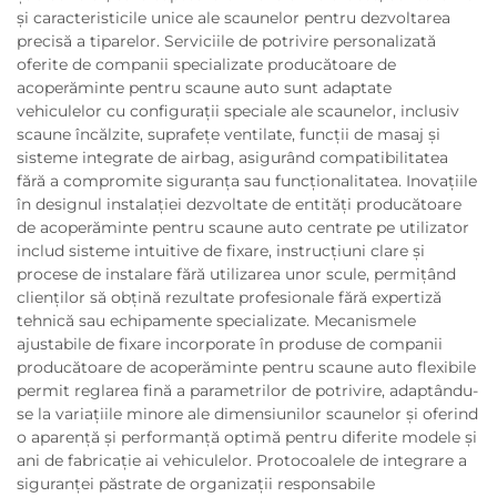
și caracteristicile unice ale scaunelor pentru dezvoltarea
precisă a tiparelor. Serviciile de potrivire personalizată
oferite de companii specializate producătoare de
acoperăminte pentru scaune auto sunt adaptate
vehiculelor cu configurații speciale ale scaunelor, inclusiv
scaune încălzite, suprafețe ventilate, funcții de masaj și
sisteme integrate de airbag, asigurând compatibilitatea
fără a compromite siguranța sau funcționalitatea. Inovațiile
în designul instalației dezvoltate de entități producătoare
de acoperăminte pentru scaune auto centrate pe utilizator
includ sisteme intuitive de fixare, instrucțiuni clare și
procese de instalare fără utilizarea unor scule, permițând
clienților să obțină rezultate profesionale fără expertiză
tehnică sau echipamente specializate. Mecanismele
ajustabile de fixare incorporate în produse de companii
producătoare de acoperăminte pentru scaune auto flexibile
permit reglarea fină a parametrilor de potrivire, adaptându-
se la variațiile minore ale dimensiunilor scaunelor și oferind
o aparență și performanță optimă pentru diferite modele și
ani de fabricație ai vehiculelor. Protocoalele de integrare a
siguranței păstrate de organizații responsabile