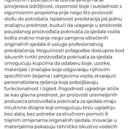
provjerava izdržljivost, otpornost boje i sukladnost s
sigurnosnim propisima prije nego što proizvodi
dođu do potrošača. Isplativost predstavlja još jednu
značajnu prednost, budući da ulaganje u proizvode
pouzdanog proizvođača pokrivača za sjedala vozila
košta znatno manje nego zamjena oštećenih
originalnih sjedala ili usluge profesionalnog
preoblačenja. Mogućnosti prilagodbe dostupne kod
iskusnih tvrtki proizvođača pokrivača za sjedala
omogućuju kupcima da odaberu boje, uzorke,
materijale i značajke koje odgovaraju njihovim
specifičnim željama i zahtjevima vozila, stvarajući
personalizirana rješenja koja poboljšavaju
funkcionalnost i izgled. Pogodnost ugradnje ističe
se kao glavna prednost, jer proizvodi utemeljenih
poduzeća proizvođača pokrivača za sjedala imaju
intuitivne dizajne koji omogućuju brzu ugradnju
bez alata, bez potrebe za stručnom pomoći ili
trajnim izmjenama originalnih sjedala. Inovacije u
materijalima pokazuju tehničko iskustvo vodećih