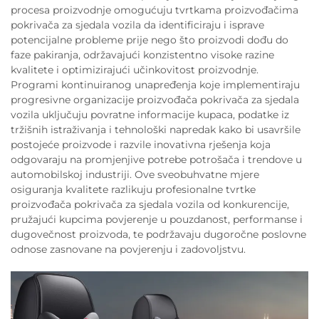
procesa proizvodnje omogućuju tvrtkama proizvođačima
pokrivača za sjedala vozila da identificiraju i isprave
potencijalne probleme prije nego što proizvodi dođu do
faze pakiranja, održavajući konzistentno visoke razine
kvalitete i optimizirajući učinkovitost proizvodnje.
Programi kontinuiranog unapređenja koje implementiraju
progresivne organizacije proizvođača pokrivača za sjedala
vozila uključuju povratne informacije kupaca, podatke iz
tržišnih istraživanja i tehnološki napredak kako bi usavršile
postojeće proizvode i razvile inovativna rješenja koja
odgovaraju na promjenjive potrebe potrošača i trendove u
automobilskoj industriji. Ove sveobuhvatne mjere
osiguranja kvalitete razlikuju profesionalne tvrtke
proizvođača pokrivača za sjedala vozila od konkurencije,
pružajući kupcima povjerenje u pouzdanost, performanse i
dugovečnost proizvoda, te podržavaju dugoročne poslovne
odnose zasnovane na povjerenju i zadovoljstvu.