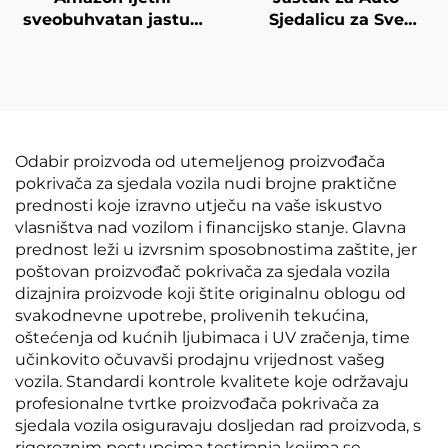
sveobuhvatan jastuk
Sjedalicu za Sve
od kože za pet sjedala,
Godišnja Doba, Nije
univerzalni jastuk za
Klizav, Propušta Zrak,
sva godišnja doba za
Jastuk za Kancelarsku
međunarodnu
Stolicu Bez Leđnog
trgovinu
Naslona, Jastuk za
Struk
Odabir proizvoda od utemeljenog proizvođača
pokrivača za sjedala vozila nudi brojne praktične
prednosti koje izravno utječu na vaše iskustvo
vlasništva nad vozilom i financijsko stanje. Glavna
prednost leži u izvrsnim sposobnostima zaštite, jer
poštovan proizvođač pokrivača za sjedala vozila
dizajnira proizvode koji štite originalnu oblogu od
svakodnevne upotrebe, prolivenih tekućina,
oštećenja od kućnih ljubimaca i UV zračenja, time
učinkovito očuvavši prodajnu vrijednost vašeg
vozila. Standardi kontrole kvalitete koje održavaju
profesionalne tvrtke proizvođača pokrivača za
sjedala vozila osiguravaju dosljedan rad proizvoda, s
rigoroznim postupcima testiranja kojima se