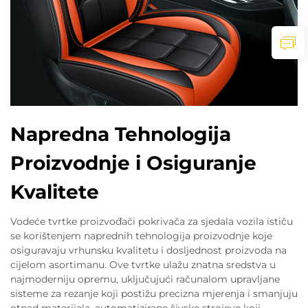
Napredna Tehnologija
Proizvodnje i Osiguranje
Kvalitete
Vodeće tvrtke proizvođači pokrivača za sjedala vozila ističu
se korištenjem naprednih tehnologija proizvodnje koje
osiguravaju vrhunsku kvalitetu i dosljednost proizvoda na
cijelom asortimanu. Ove tvrtke ulažu znatna sredstva u
najmoderniju opremu, uključujući računalom upravljane
sisteme za rezanje koji postižu precizna mjerenja i smanjuju
otpad materijala, automatizirane šivske strojeve koji