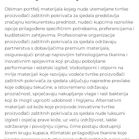
Obiman portfelj materijala kojeg nude utemeljene tvrtke
proizvođači zaštitnih pokrivača za sjedala predstavlja
značajnu konkurentsku prednost, nudeći kupcima raznolike
opcije prilagođene specifičnim potrebama, preferencijama i
budžetskim zahtjevima. Profesionalne organizacije
proizvođači zaštitnih pokrivača za sjedala održavaju
partnerstva s dobavljačima premium materijala,
osiguravajući pristup najnovijim tehnologijama tkanina i
inovativnim spojevima koji pružaju poboljšane
performanse i estetski izgled. Vodootporni i otporni na
mrlje materijali koje razvijaju vodeće tvrtke proizvođači
zaštitnih pokrivača za sjedala uključuju napredne prevlake
koje odbijaju tekućine, a istovremeno održavaju
prozračnost, sprječavaju nakupljanje vlage i rast bakterija
koji bi mogli ugroziti udobnost i higijenu. Alternativni
materijali od kože koje proizvode inovativne tvrtke
proizvođači zaštitnih pokrivača za sjedala nude luksuzni
izgled i osjećaj prave kože, uz veću izdržljivost, lakše
održavanje i povoljniju cijenu, čime postaju dostupniji
širem krugu kupaca. Klimatski prilagodljive tkanine koje