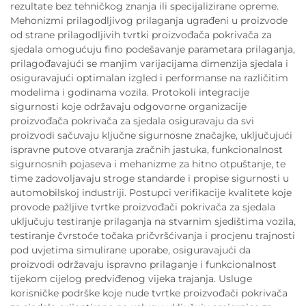
rezultate bez tehničkog znanja ili specijalizirane opreme.
Mehonizmi prilagodljivog prilaganja ugrađeni u proizvode
od strane prilagodljivih tvrtki proizvođača pokrivača za
sjedala omogućuju fino podešavanje parametara prilaganja,
prilagođavajući se manjim varijacijama dimenzija sjedala i
osiguravajući optimalan izgled i performanse na različitim
modelima i godinama vozila. Protokoli integracije
sigurnosti koje održavaju odgovorne organizacije
proizvođača pokrivača za sjedala osiguravaju da svi
proizvodi sačuvaju ključne sigurnosne značajke, uključujući
ispravne putove otvaranja zračnih jastuka, funkcionalnost
sigurnosnih pojaseva i mehanizme za hitno otpuštanje, te
time zadovoljavaju stroge standarde i propise sigurnosti u
automobilskoj industriji. Postupci verifikacije kvalitete koje
provode pažljive tvrtke proizvođači pokrivača za sjedala
uključuju testiranje prilaganja na stvarnim sjedištima vozila,
testiranje čvrstoće točaka pričvršćivanja i procjenu trajnosti
pod uvjetima simulirane uporabe, osiguravajući da
proizvodi održavaju ispravno prilaganje i funkcionalnost
tijekom cijelog predviđenog vijeka trajanja. Usluge
korisničke podrške koje nude tvrtke proizvođači pokrivača