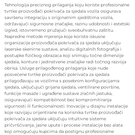
Tehnologija preciznog prilaganja koju koriste profesionalne
tvrtke proizvođači pokrivača za sjedala vozila osigurava
savršenu integraciju s originalnim sjedištima vozila,
održavajući sigurnosne značajke, razinu udobnosti i estetski
izgled, istovremeno pružajući sveobuhvatnu zaštitu.
Napredne metode mjerenja koje koriste iskusne
organizacije proizvođača pokrivača za sjedala uključuju
laserske skenirne sustave, analizu digitalnih fotografija i
postupke fizičkog obrazaca koji snimaju točne dimenzije
sjedala, konture i jedinstvene značajke radi točnog razvoja
obrisa. Usluge prilagođenog prilaganja koje nude
posvećene tvrtke proizvođači pokrivača za sjedala
prilagođavaju se vozilima s posebnim konfiguracijama
sjedala, uključujući grijana sjedala, ventilirane površine,
funkcije masaže i ugrađene sustave zračnih jastuka,
osiguravajući kompatibilnost bez kompromitiranja
sigurnosti ili funkcionalnosti. Inovacije u dizajnu instalacije
koje razvijaju orijentirane na korisnika tvrtke proizvođači
pokrivača za sjedala uključuju intuitivne sisteme
pričvršćivanja, jasne upute i procese instalacije bez alata
koji omogućuju kupcima da postignu profesionalne