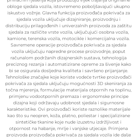
obloge sjedala vozila, istovremeno poboljšavajući ukupno
iskustvo vožnje. Glavna funkcija proizvođača pokrivača za
sjedala vozila uključuje dizajniranje, proizvodnju i
distribuciju prilagođenih i univerzalnih proizvoda za zaštitu
sjedala za različite vrste vozila, uključujući osobna vozila,
kamione, terenska vozila, motocikle i komercijalna vozila.
Savremene operacije proizvođača pokrivača za sjedala
vozila uključuju napredne procese proizvodnje, poput
računalom podržanih dizajnerskih sustava, tehnologija
preciznog rezanja i automatizirane opreme za šivenje kako
bi se osigurala dosljedna kvaliteta i savršeno prijanjanje.
Tehnološke značajke koje koriste vodeće tvrtke proizvođači
pokrivača za sjedala uključuju mogućnosti 3D skeniranja za
točna mjerenja, formulacije materijala otpornih na toplinu,
primjenu vodootpornih premaza i ergonomske principe
dizajna koji održavaju udobnost sjedala i sigurnosne
karakteristike. Ovi proizvođači koriste raznolike materijale
kao što su neopren, koža, platno, poliestar i specijalizirane
sintetičke tkanine koje nude izuzetnu izdržljivost i
otpornost na habanje, mrlje i vanjske utjecaje. Primjena
proizvoda proizvođača pokrivača za sjedala vozila ide dalje