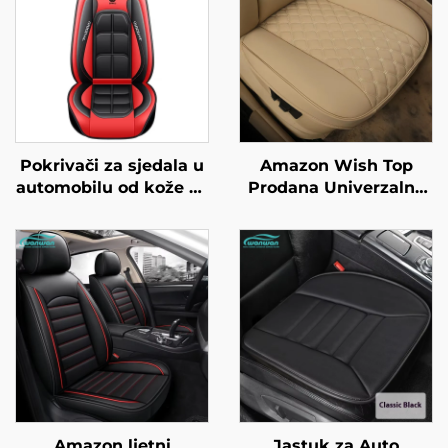
Pokrivači za sjedala u
Amazon Wish Top
automobilu od kože za
Prodana Univerzalna
sva vozila, za sva četiri
Auto Sedaljka za Sve
godišnja doba, otporni
Godišnje Doba s
na trošenje,
Potpunim
prljavštinu i propusni
Okvirivanjem Leđnog
za zrak
Naslona
Amazon ljetni
Jastuk za Auto