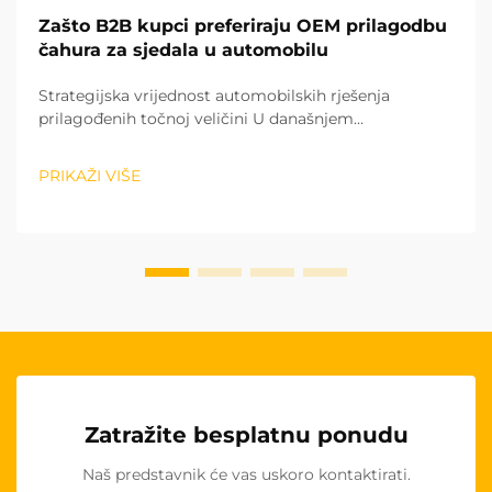
Zašto B2B kupci preferiraju OEM prilagodbu
čahura za sjedala u automobilu
Strategijska vrijednost automobilskih rješenja
prilagođenih točnoj veličini U današnjem
konkurentskom automobilskom tržištu, B2B kupci
sve više teže ka prilagođenim čahurama za sjedala
PRIKAŽI VIŠE
izvornog proizvođača kao strategijskom prednosti.
Ovaj pomak predstavlja više od samo pre...
Zatražite besplatnu ponudu
Naš predstavnik će vas uskoro kontaktirati.