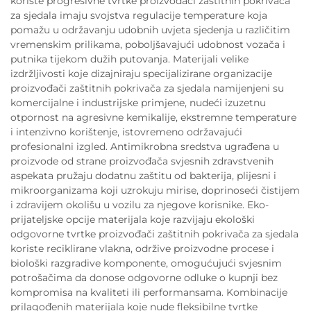
koriste progresivne tvrtke proizvođači zaštitnih pokrivača
za sjedala imaju svojstva regulacije temperature koja
pomažu u održavanju udobnih uvjeta sjedenja u različitim
vremenskim prilikama, poboljšavajući udobnost vozača i
putnika tijekom dužih putovanja. Materijali velike
izdržljivosti koje dizajniraju specijalizirane organizacije
proizvođači zaštitnih pokrivača za sjedala namijenjeni su
komercijalne i industrijske primjene, nudeći izuzetnu
otpornost na agresivne kemikalije, ekstremne temperature
i intenzivno korištenje, istovremeno održavajući
profesionalni izgled. Antimikrobna sredstva ugrađena u
proizvode od strane proizvođača svjesnih zdravstvenih
aspekata pružaju dodatnu zaštitu od bakterija, plijesni i
mikroorganizama koji uzrokuju mirise, doprinoseći čistijem
i zdravijem okolišu u vozilu za njegove korisnike. Eko-
prijateljske opcije materijala koje razvijaju ekološki
odgovorne tvrtke proizvođači zaštitnih pokrivača za sjedala
koriste reciklirane vlakna, održive proizvodne procese i
biološki razgradive komponente, omogućujući svjesnim
potrošačima da donose odgovorne odluke o kupnji bez
kompromisa na kvaliteti ili performansama. Kombinacije
prilagođenih materijala koje nude fleksibilne tvrtke