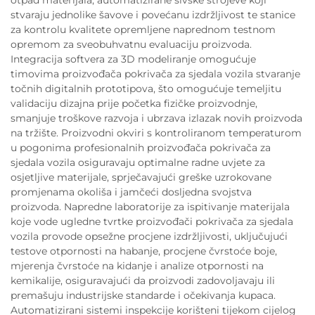
stvaraju jednolike šavove i povećanu izdržljivost te stanice
za kontrolu kvalitete opremljene naprednom testnom
opremom za sveobuhvatnu evaluaciju proizvoda.
Integracija softvera za 3D modeliranje omogućuje
timovima proizvođača pokrivača za sjedala vozila stvaranje
točnih digitalnih prototipova, što omogućuje temeljitu
validaciju dizajna prije početka fizičke proizvodnje,
smanjuje troškove razvoja i ubrzava izlazak novih proizvoda
na tržište. Proizvodni okviri s kontroliranom temperaturom
u pogonima profesionalnih proizvođača pokrivača za
sjedala vozila osiguravaju optimalne radne uvjete za
osjetljive materijale, sprječavajući greške uzrokovane
promjenama okoliša i jamčeći dosljedna svojstva
proizvoda. Napredne laboratorije za ispitivanje materijala
koje vode ugledne tvrtke proizvođači pokrivača za sjedala
vozila provode opsežne procjene izdržljivosti, uključujući
testove otpornosti na habanje, procjene čvrstoće boje,
mjerenja čvrstoće na kidanje i analize otpornosti na
kemikalije, osiguravajući da proizvodi zadovoljavaju ili
premašuju industrijske standarde i očekivanja kupaca.
Automatizirani sistemi inspekcije korišteni tijekom cijelog