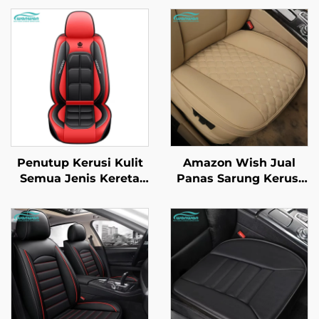
Penutup Kerusi Kulit
Amazon Wish Jual
Semua Jenis Kereta
Panas Sarung Kerusi
Lima Tempat Duduk
Kereta Universal
Dilengkungkan Penuh
Semua Musim dengan
Kekal Tahan Lasak
Sarung Kerusi Kereta
Tahan Kotor Tahan
Keseluruhan Bahagian
Lemas
Belakang