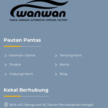
Pautan Pantas
Halaman Utama
Tentang Kami
Produk
Berita
Hubungi Kami
Blog
Kekal Berhubung
Bilik 401, Bangunan 16, Taman Perindustrian Hongdi