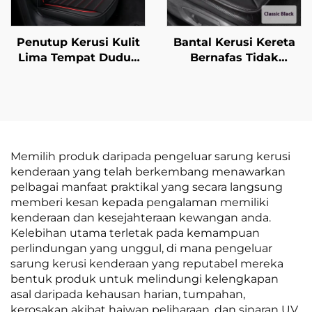
Penutup Kerusi Kulit
Bantal Kerusi Kereta
Lima Tempat Duduk
Bernafas Tidak
Penuh Berkualiti
Terpeleset Semua
Tinggi Amazon Musim
Musim Bantal Kerusi
Panas Setempat
Pejabat Tanpa
Empat Musim Untuk
Bahagian Belakang
Perniagaan Lintas
Bantal Punggung
Sempadan
Memilih produk daripada pengeluar sarung kerusi
kenderaan yang telah berkembang menawarkan
pelbagai manfaat praktikal yang secara langsung
memberi kesan kepada pengalaman memiliki
kenderaan dan kesejahteraan kewangan anda.
Kelebihan utama terletak pada kemampuan
perlindungan yang unggul, di mana pengeluar
sarung kerusi kenderaan yang reputabel mereka
bentuk produk untuk melindungi kelengkapan
asal daripada kehausan harian, tumpahan,
kerosakan akibat haiwan peliharaan, dan sinaran UV,