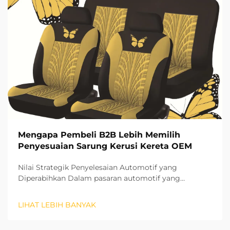
Mengapa Pembeli B2B Lebih Memilih
Penyesuaian Sarung Kerusi Kereta OEM
Nilai Strategik Penyelesaian Automotif yang
Diperabihkan Dalam pasaran automotif yang
semakin kompetitif pada hari ini, pembeli B2B
semakin cenderung memilih penyesuaian penutup
LIHAT LEBIH BANYAK
kursi kereta OEM sebagai kelebihan strategik.
Peralihan ini mewakili lebih daripada sekadar