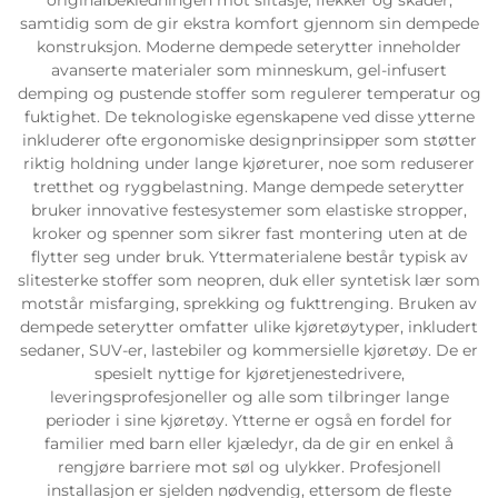
samtidig som de gir ekstra komfort gjennom sin dempede
konstruksjon. Moderne dempede seterytter inneholder
avanserte materialer som minneskum, gel-infusert
demping og pustende stoffer som regulerer temperatur og
fuktighet. De teknologiske egenskapene ved disse ytterne
inkluderer ofte ergonomiske designprinsipper som støtter
riktig holdning under lange kjøreturer, noe som reduserer
tretthet og ryggbelastning. Mange dempede seterytter
bruker innovative festesystemer som elastiske stropper,
kroker og spenner som sikrer fast montering uten at de
flytter seg under bruk. Yttermaterialene består typisk av
slitesterke stoffer som neopren, duk eller syntetisk lær som
motstår misfarging, sprekking og fukttrenging. Bruken av
dempede seterytter omfatter ulike kjøretøytyper, inkludert
sedaner, SUV-er, lastebiler og kommersielle kjøretøy. De er
spesielt nyttige for kjøretjenestedrivere,
leveringsprofesjoneller og alle som tilbringer lange
perioder i sine kjøretøy. Ytterne er også en fordel for
familier med barn eller kjæledyr, da de gir en enkel å
rengjøre barriere mot søl og ulykker. Profesjonell
installasjon er sjelden nødvendig, ettersom de fleste