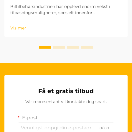
Biltilbehørsindustrien har opplevd enorm vekst i
tilpasningsmuligheter, spesielt innenfor
interiørtilbehør. OEM-seteryggdekser representerer
en av de mest etterspurte oppgraderingene for
Vis mer
bilbesittere som ønsker å forbedre...
Få et gratis tilbud
Vår representant vil kontakte deg snart.
E-post
0/100