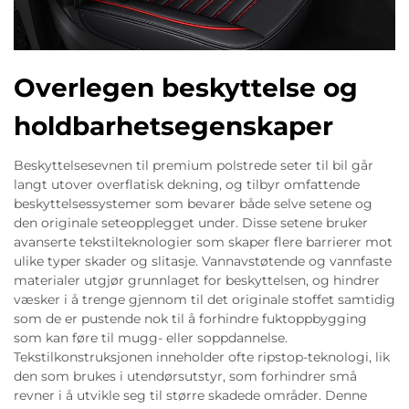
Overlegen beskyttelse og
holdbarhetsegenskaper
Beskyttelsesevnen til premium polstrede seter til bil går
langt utover overflatisk dekning, og tilbyr omfattende
beskyttelsessystemer som bevarer både selve setene og
den originale seteopplegget under. Disse setene bruker
avanserte tekstilteknologier som skaper flere barrierer mot
ulike typer skader og slitasje. Vannavstøtende og vannfaste
materialer utgjør grunnlaget for beskyttelsen, og hindrer
væsker i å trenge gjennom til det originale stoffet samtidig
som de er pustende nok til å forhindre fuktoppbygging
som kan føre til mugg- eller soppdannelse.
Tekstilkonstruksjonen inneholder ofte ripstop-teknologi, lik
den som brukes i utendørsutstyr, som forhindrer små
revner i å utvikle seg til større skadede områder. Denne