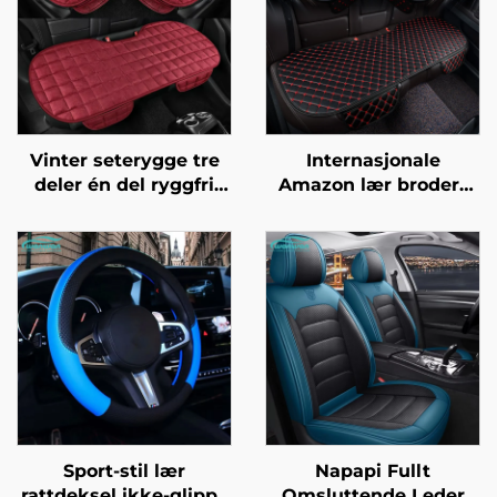
Vinter seterygge tre
Internasjonale
deler én del ryggfri
Amazon lær brodert
pluss fløyel for sete
glattfri én del
uten glatt kvadratisk
seterygge fire årstider
design kjølende gratis
universell riste fri fire
bil
delers pute
Sport-stil lær
Napapi Fullt
rattdeksel ikke-glippe
Omsluttende Leder