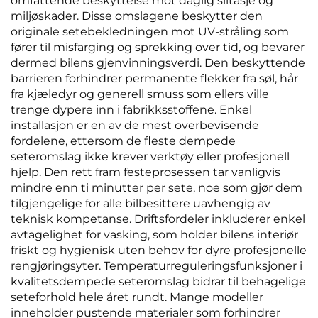
omfattende beskyttelse mot daglig slitasje og
miljøskader. Disse omslagene beskytter den
originale setebekledningen mot UV-stråling som
fører til misfarging og sprekking over tid, og bevarer
dermed bilens gjenvinningsverdi. Den beskyttende
barrieren forhindrer permanente flekker fra søl, hår
fra kjæledyr og generell smuss som ellers ville
trenge dypere inn i fabrikksstoffene. Enkel
installasjon er en av de mest overbevisende
fordelene, ettersom de fleste dempede
seteromslag ikke krever verktøy eller profesjonell
hjelp. Den rett fram festeprosessen tar vanligvis
mindre enn ti minutter per sete, noe som gjør dem
tilgjengelige for alle bilbesittere uavhengig av
teknisk kompetanse. Driftsfordeler inkluderer enkel
avtagelighet for vasking, som holder bilens interiør
friskt og hygienisk uten behov for dyre profesjonelle
rengjøringsyter. Temperaturreguleringsfunksjoner i
kvalitetsdempede seteromslag bidrar til behagelige
seteforhold hele året rundt. Mange modeller
inneholder pustende materialer som forhindrer