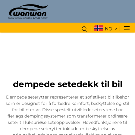
NO
dempede setedekk til bil
Dempede seterytter representerer et sofistikert biltilbehør
som er designet for å forbedre komfort, beskyttelse og stil
for bilinteriør. Disse spesielt utviklede seterytene har
flerlags dempingssystemer som transformerer ordinære
seter til luksuriøse seteopplevelser. Hovedfunksjonene til
dempede seterytter inkluderer beskyttelse av
originalbekledningen mot slitasje, flekker og skader,