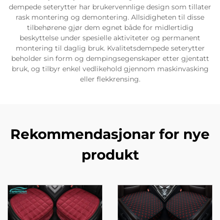
dempede seterytter har brukervennlige design som tillater
rask montering og demontering. Allsidigheten til disse
tilbehørene gjør dem egnet både for midlertidig
beskyttelse under spesielle aktiviteter og permanent
montering til daglig bruk. Kvalitetsdempede seterytter
beholder sin form og dempingsegenskaper etter gjentatt
bruk, og tilbyr enkel vedlikehold gjennom maskinvasking
eller flekkrensing.
Rekommendasjonar for nye
produkt