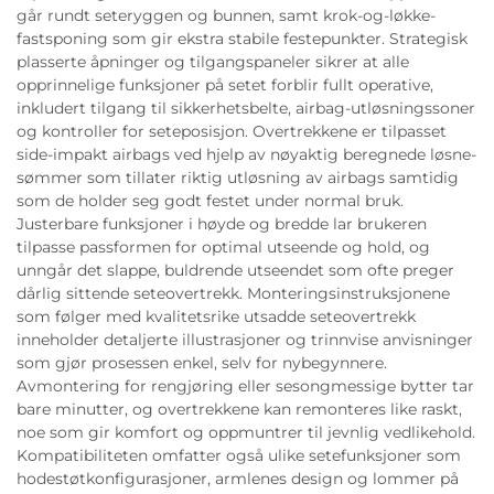
går rundt seteryggen og bunnen, samt krok-og-løkke-
fastsponing som gir ekstra stabile festepunkter. Strategisk
plasserte åpninger og tilgangspaneler sikrer at alle
opprinnelige funksjoner på setet forblir fullt operative,
inkludert tilgang til sikkerhetsbelte, airbag-utløsningssoner
og kontroller for seteposisjon. Overtrekkene er tilpasset
side-impakt airbags ved hjelp av nøyaktig beregnede løsne-
sømmer som tillater riktig utløsning av airbags samtidig
som de holder seg godt festet under normal bruk.
Justerbare funksjoner i høyde og bredde lar brukeren
tilpasse passformen for optimal utseende og hold, og
unngår det slappe, buldrende utseendet som ofte preger
dårlig sittende seteovertrekk. Monteringsinstruksjonene
som følger med kvalitetsrike utsadde seteovertrekk
inneholder detaljerte illustrasjoner og trinnvise anvisninger
som gjør prosessen enkel, selv for nybegynnere.
Avmontering for rengjøring eller sesongmessige bytter tar
bare minutter, og overtrekkene kan remonteres like raskt,
noe som gir komfort og oppmuntrer til jevnlig vedlikehold.
Kompatibiliteten omfatter også ulike setefunksjoner som
hodestøtkonfigurasjoner, armlenes design og lommer på