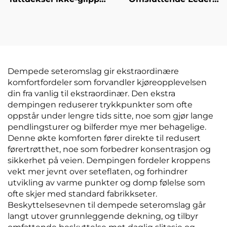
gummihåndtak
Bilseteovertrekk Lett
beskyttende fire-
Vedlikehold Front
sesonger universell
Pude Holdbar Stilfull
bildekorasjon
til alle sesonger til
moderne by Polo biler
Dempede seteromslag gir ekstraordinære
komfortfordeler som forvandler kjøreopplevelsen
din fra vanlig til ekstraordinær. Den ekstra
dempingen reduserer trykkpunkter som ofte
oppstår under lengre tids sitte, noe som gjør lange
pendlingsturer og bilferder mye mer behagelige.
Denne økte komforten fører direkte til redusert
førertrøtthet, noe som forbedrer konsentrasjon og
sikkerhet på veien. Dempingen fordeler kroppens
vekt mer jevnt over seteflaten, og forhindrer
utvikling av varme punkter og domp følelse som
ofte skjer med standard fabrikkseter.
Beskyttelsesevnen til dempede seteromslag går
langt utover grunnleggende dekning, og tilbyr