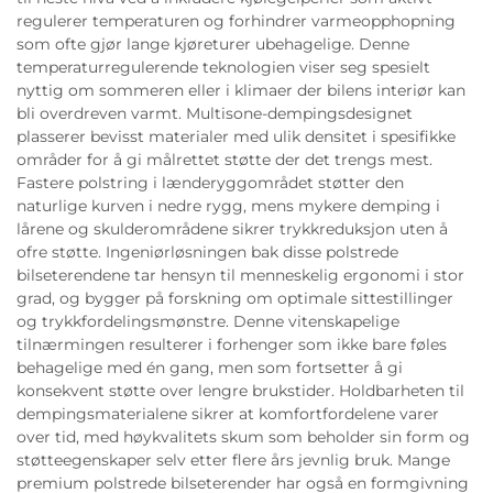
regulerer temperaturen og forhindrer varmeopphopning
som ofte gjør lange kjøreturer ubehagelige. Denne
temperaturregulerende teknologien viser seg spesielt
nyttig om sommeren eller i klimaer der bilens interiør kan
bli overdreven varmt. Multisone-dempingsdesignet
plasserer bevisst materialer med ulik densitet i spesifikke
områder for å gi målrettet støtte der det trengs mest.
Fastere polstring i lænderyggområdet støtter den
naturlige kurven i nedre rygg, mens mykere demping i
lårene og skulderområdene sikrer trykkreduksjon uten å
ofre støtte. Ingeniørløsningen bak disse polstrede
bilseterendene tar hensyn til menneskelig ergonomi i stor
grad, og bygger på forskning om optimale sittestillinger
og trykkfordelingsmønstre. Denne vitenskapelige
tilnærmingen resulterer i forhenger som ikke bare føles
behagelige med én gang, men som fortsetter å gi
konsekvent støtte over lengre brukstider. Holdbarheten til
dempingsmaterialene sikrer at komfortfordelene varer
over tid, med høykvalitets skum som beholder sin form og
støtteegenskaper selv etter flere års jevnlig bruk. Mange
premium polstrede bilseterender har også en formgivning