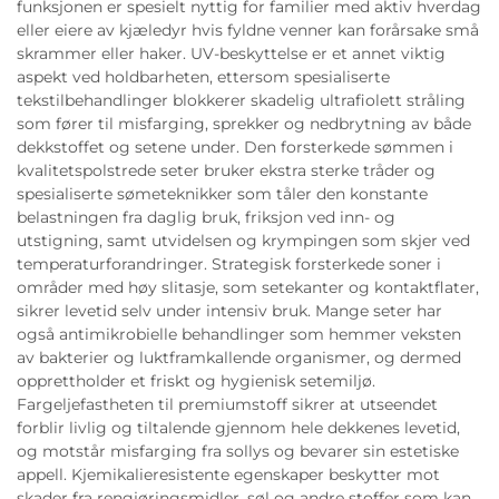
funksjonen er spesielt nyttig for familier med aktiv hverdag
eller eiere av kjæledyr hvis fyldne venner kan forårsake små
skrammer eller haker. UV-beskyttelse er et annet viktig
aspekt ved holdbarheten, ettersom spesialiserte
tekstilbehandlinger blokkerer skadelig ultrafiolett stråling
som fører til misfarging, sprekker og nedbrytning av både
dekkstoffet og setene under. Den forsterkede sømmen i
kvalitetspolstrede seter bruker ekstra sterke tråder og
spesialiserte sømeteknikker som tåler den konstante
belastningen fra daglig bruk, friksjon ved inn- og
utstigning, samt utvidelsen og krympingen som skjer ved
temperaturforandringer. Strategisk forsterkede soner i
områder med høy slitasje, som setekanter og kontaktflater,
sikrer levetid selv under intensiv bruk. Mange seter har
også antimikrobielle behandlinger som hemmer veksten
av bakterier og luktframkallende organismer, og dermed
opprettholder et friskt og hygienisk setemiljø.
Fargeljefastheten til premiumstoff sikrer at utseendet
forblir livlig og tiltalende gjennom hele dekkenes levetid,
og motstår misfarging fra sollys og bevarer sin estetiske
appell. Kjemikalieresistente egenskaper beskytter mot
skader fra rengjøringsmidler, søl og andre stoffer som kan