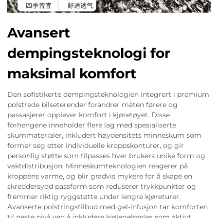
Avansert
dempingsteknologi for
maksimal komfort
Den sofistikerte dempingsteknologien integrert i premium
polstrede bilseterender forandrer måten førere og
passasjerer opplever komfort i kjøretøyet. Disse
forhengene inneholder flere lag med spesialiserte
skummaterialer, inkludert høydensitets minneskum som
former seg etter individuelle kroppskonturer, og gir
personlig støtte som tilpasses hver brukers unike form og
vektdistribusjon. Minneskumteknologien reagerer på
kroppens varme, og blir gradvis mykere for å skape en
skreddersydd passform som reduserer trykkpunkter og
fremmer riktig ryggstøtte under lengre kjøreturer.
Avanserte polstringstilbud med gel-infusjon tar komforten
til neste nivå ved å inkludere kjølegelperler som aktivt