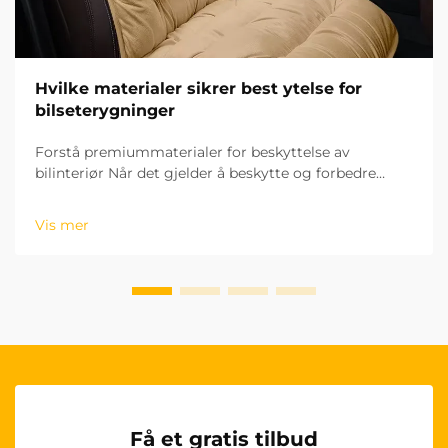
Hvilke materialer sikrer best ytelse for
bilseterygninger
Forstå premiummaterialer for beskyttelse av
bilinteriør Når det gjelder å beskytte og forbedre
bilens interiør, kan valget av riktige seterytter bety alt
for både estetikk og levetid. Materialet i seterytterne
Vis mer
din...
Få et gratis tilbud