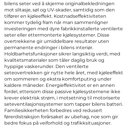
bilens seter ved å skjerme originalbekledningen
mot slitasje, søl og UV-skader, samtidig som den
tilfører en kjøleeffekt. Kostnadseffektiviteten
kommer tydelig fram når man sammenligner
investeringen med dyre fabrikkinstallerte ventilerte
seter eller ettermonterte kjølesystemer. Disse
overtrekkene gir umiddelbare resultater uten
permanente endringer i bilens interiør.
Holdbarhetsfunksjoner sikrer langsiktig verdi, med
kvalitetsmaterialer som tåler daglig bruk og
hyppige vaskerunder. Den ventilerte
seteovertrekken gir nytte hele året, med kjøleeffekt
om sommeren og ekstra komfortputing under
kaldere måneder. Energieffektivitet er en annen
fordel, ettersom disse passive kjølesystemene ikke
krever elektrisk strøm, i motsetning til motoriserte
seteventilasjonssystemer som tapper bilens batteri.
Familiesikkerheten forbedres ved redusert
førerdistraksjon forårsaket av ubehag, noe som gir
bedre fokus på veiforhold og trafikksituasjoner.