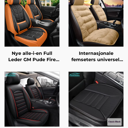
Nye alle-i-en Full
Internasjonale
Leder GM Pude Fire
femseters universell
Sesonger
tykkere varm
Bilseteovertrekk
seterygge vinter 3-
Fabrikk Direkte
delers sett forreste
Amazon Bestselger
korte pluss
fløyelinnfôret bilpute