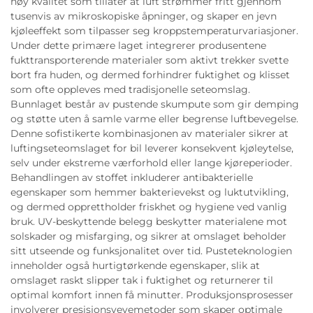
høy kvalitet som tillater at luft strømmer fritt gjennom
tusenvis av mikroskopiske åpninger, og skaper en jevn
kjøleeffekt som tilpasser seg kroppstemperaturvariasjoner.
Under dette primære laget integrerer produsentene
fukttransporterende materialer som aktivt trekker svette
bort fra huden, og dermed forhindrer fuktighet og klisset
som ofte oppleves med tradisjonelle seteomslag.
Bunnlaget består av pustende skumpute som gir demping
og støtte uten å samle varme eller begrense luftbevegelse.
Denne sofistikerte kombinasjonen av materialer sikrer at
luftingseteomslaget for bil leverer konsekvent kjøleytelse,
selv under ekstreme værforhold eller lange kjøreperioder.
Behandlingen av stoffet inkluderer antibakterielle
egenskaper som hemmer bakterievekst og luktutvikling,
og dermed opprettholder friskhet og hygiene ved vanlig
bruk. UV-beskyttende belegg beskytter materialene mot
solskader og misfarging, og sikrer at omslaget beholder
sitt utseende og funksjonalitet over tid. Pusteteknologien
inneholder også hurtigtørkende egenskaper, slik at
omslaget raskt slipper tak i fuktighet og returnerer til
optimal komfort innen få minutter. Produksjonsprosesser
involverer presisjonsvevemetoder som skaper optimale