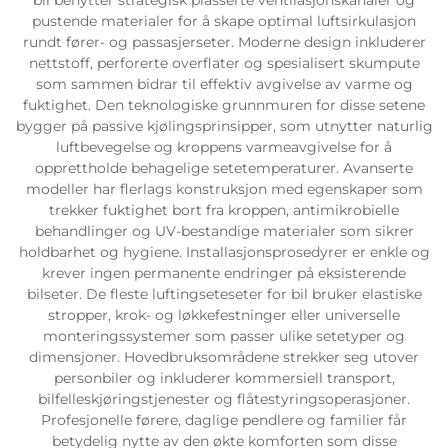
pustende materialer for å skape optimal luftsirkulasjon
rundt fører- og passasjerseter. Moderne design inkluderer
nettstoff, perforerte overflater og spesialisert skumpute
som sammen bidrar til effektiv avgivelse av varme og
fuktighet. Den teknologiske grunnmuren for disse setene
bygger på passive kjølingsprinsipper, som utnytter naturlig
luftbevegelse og kroppens varmeavgivelse for å
opprettholde behagelige setetemperaturer. Avanserte
modeller har flerlags konstruksjon med egenskaper som
trekker fuktighet bort fra kroppen, antimikrobielle
behandlinger og UV-bestandige materialer som sikrer
holdbarhet og hygiene. Installasjonsprosedyrer er enkle og
krever ingen permanente endringer på eksisterende
bilseter. De fleste luftingseteseter for bil bruker elastiske
stropper, krok- og løkkefestninger eller universelle
monteringssystemer som passer ulike setetyper og
dimensjoner. Hovedbruksområdene strekker seg utover
personbiler og inkluderer kommersiell transport,
bilfelleskjøringstjenester og flåtestyringsoperasjoner.
Profesjonelle førere, daglige pendlere og familier får
betydelig nytte av den økte komforten som disse