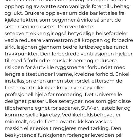
opphoping av svette som vanligvis fører til ubehag
og lukt. Brukere opplever umiddelbar lettelse fra
kjøleeffekten, som begynner å virke så snart de
setter seg inn i setet. Den ventilerte
seteovertrekken gir også betydelige helsefordeler
ved å redusere varmestrøm på kroppen og forbedre
sirkulasjonen gjennom bedre luftbevegelse rundt
trykkpunkter. Den forbedrede ventilasjonen hjelper
til med å forhindre muskelspenn og redusere
risikoen for å utvikle ryggsmerter forbundet med
lengre sittestunder i varme, kveldne forhold. Enkel
installasjon er en annen stor fordel, ettersom de
fleste overtrekk ikke krever verktøy eller
profesjonell hjelp for montering. Det universelle
designet passer ulike setetyper, noe som gjør disse
tilbehørene egnet for sedaner, SUV-er, lastebiler og
kommersielle kjøretøy. Vedlikeholdsbehovet er
minimalt, og de fleste overtrekk kan vaskes i
maskin eller enkelt rengjøres med tørking. Den
beskyttende funksjonen forlenger levetiden på