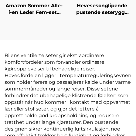
Amazon Sommer Alle-
Hevesesonglipende
i-en Leder Fem-sete
pustende seterygge
Bilseteovertrekk
uten ryggstøtte
Universell Fire-
rumpepute
sesonger Pude til
kryss-border utenriks
handel
Bilens ventilerte seter gir ekstraordinære
komfortfordeler som forvandler ordinære
kjøreopplevelser til behagelige reiser.
Hovedfordelen ligger i temperaturreguleringsevnen
som holder førere og passasjerer kalde under varme
sommermåneder og lange reiser. Disse setene
forhindrer det ubehagelige klistrende følelsen som
oppstår når hud kommer i kontakt med oppvarmet
lær eller stoffseter, og gjør det lettere å
opprettholde god kroppsholdning og redusere
tretthet under lange kjøreturer. Den pustende
designen sikrer kontinuerlig luftsirkulasjon, noe
som effektivt trekker bort fuktighet og forhindrer