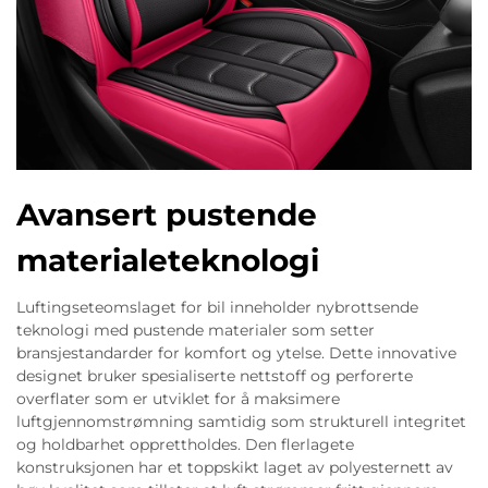
Avansert pustende
materialeteknologi
Luftingseteomslaget for bil inneholder nybrottsende
teknologi med pustende materialer som setter
bransjestandarder for komfort og ytelse. Dette innovative
designet bruker spesialiserte nettstoff og perforerte
overflater som er utviklet for å maksimere
luftgjennomstrømning samtidig som strukturell integritet
og holdbarhet opprettholdes. Den flerlagete
konstruksjonen har et toppskikt laget av polyesternett av