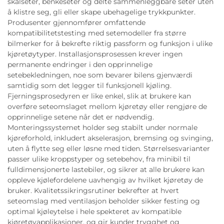
skålseter, benkeseter og delte sammenleggbare seter uten
å klistre seg, gli eller skape ubehagelige trykkpunkter.
Produsenter gjennomfører omfattende
kompatibilitetstesting med setemodeller fra større
bilmerker for å bekrefte riktig passform og funksjon i ulike
kjøretøytyper. Installasjonsprosessen krever ingen
permanente endringer i den opprinnelige
setebekledningen, noe som bevarer bilens gjenværdi
samtidig som det legger til funksjonell kjøling.
Fjerningsprosedyren er like enkel, slik at brukere kan
overføre seteomslaget mellom kjøretøy eller rengjøre de
opprinnelige setene når det er nødvendig.
Monteringssystemet holder seg stabilt under normale
kjøreforhold, inkludert akselerasjon, bremsing og svinging,
uten å flytte seg eller løsne med tiden. Størrelsesvarianter
passer ulike kroppstyper og setebehov, fra minibil til
fulldimensjonerte lastebiler, og sikrer at alle brukere kan
oppleve kjølefordelene uavhengig av hvilket kjøretøy de
bruker. Kvalitetssikringsrutiner bekrefter at hvert
seteomslag med ventilasjon beholder sikker festing og
optimal kjøleytelse i hele spekteret av kompatible
kjøretøyapplikasjoner, og gir kunder trygghet og