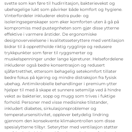
svette som kan føre til hudirritasjon, bakterievekst og
ubehagelige lukt som påvirker både komfort og hygiene.
Vinterfordeler inkluderer ekstra pude- og
isoleringsegenskaper som øker komforten uten å gå på
kompromiss med pustegnheten som gjør disse ytterne
effektive i varmere årstider. De ergonomiske
designoverveielsene i kvalitetsseteryttere med ventilasjon
bidrar til å opprettholde riktig rygglinje og redusere
trykkpunkter som fører til ryggsmerter og
muskelspenninger under lange kjøreturer. Helsefordelene
inkluderer også bedre konsentrasjon og redusert
sjåførtretthet, ettersom behagelig setekomfort tillater
bedre fokus på kjøring og mindre distraksjon fra fysisk
ubehag. Antimikrobielle behandlinger i premium-ytter
hjelper til med å skape et sunnere setemiljø ved å hindre
vekst av bakterier, sopp og mugg som trives i fuktige
forhold. Personer med visse medisinske tilstander,
inkludert diabetes, sirkulasjonsproblemer og
temperatursensitivitet, opplever betydelig lindring
gjennom den konsekvente klimakontrollen som disse
spesialytterne tilbyr. Seterytter med ventilasjon støtter