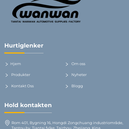
Hurtiglenker
Hjem
Om oss
Produkter
Nyheter
Kontakt Oss
Blogg
Hold kontakten
Rom 401, Bygning 16, Hongdi Zongchuang industriområde,
Tantou by, Tiantai fylke, Taizhou, Zhejiang, Kina