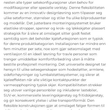
nesten alle typer setekonfigurasjoner uten behov for
modifikasjoner eller spesielle verktøy. Denne fleksibiliteten
kommer av en innovativ designløsning som tilpasser seg
ulike seteformer, størrelser og stiler fra ulike bilprodusenter
og modellår. Det justerbare monteringssystemet bruker
elastiske stropper, spenner og krok- og løkkskjøter plassert
strategisk for å sikre at omslaget sitter godt festet
samtidig som det beholder kjølefunksjonen som er typisk
for denne produktkategorien. Installasjonen tar mindre enn
fem minutter per sete, noe som gjør seteomslaget med
ventilasjon til en ideell løsning for travle personer som
trenger umiddelbar komfortforbedring uten å måtte
bestille profesjonell montering. Det universelle designet tar
hensyn til ulike seteegenskaper som hodestøtter, armlene,
sideforhøyninger og lumbalstøttesystemer, og sikrer at
kjøleeffekten når alle viktige kontaktpunkter der
varmeopphopning typisk skjer. Kompatibiliteten strekker
seg utover vanlige personbiler og inkluderer lastebiler,
SUV-er, kommersielle leveringskjøretøy og fritidskjøretøy,
og gir konsekvent ytelse i ulike transportformål. Den
fleksible konstruksjonen gjør at omslaget følger formen til