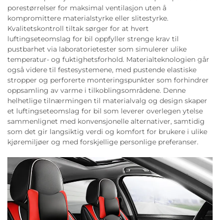
porestørrelser for maksimal ventilasjon uten å
kompromittere materialstyrke eller slitestyrke.
Kvalitetskontroll tiltak sørger for at hvert
luftingseteomslag for bil oppfyller strenge krav til
pustbarhet via laboratorietester som simulerer ulike
temperatur- og fuktighetsforhold. Materialteknologien går
også videre til festesystemene, med pustende elastiske
stropper og perforerte monteringspunkter som forhindrer
oppsamling av varme i tilkoblingsområdene. Denne
helhetlige tilnærmingen til materialvalg og design skaper
et luftingseteomslag for bil som leverer overlegen ytelse
sammenlignet med konvensjonelle alternativer, samtidig
som det gir langsiktig verdi og komfort for brukere i ulike
kjøremiljøer og med forskjellige personlige preferanser.