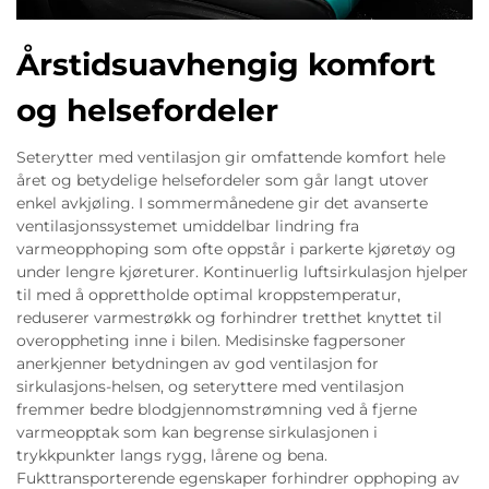
Årstidsuavhengig komfort
og helsefordeler
Seterytter med ventilasjon gir omfattende komfort hele
året og betydelige helsefordeler som går langt utover
enkel avkjøling. I sommermånedene gir det avanserte
ventilasjonssystemet umiddelbar lindring fra
varmeopphoping som ofte oppstår i parkerte kjøretøy og
under lengre kjøreturer. Kontinuerlig luftsirkulasjon hjelper
til med å opprettholde optimal kroppstemperatur,
reduserer varmestrøkk og forhindrer tretthet knyttet til
overoppheting inne i bilen. Medisinske fagpersoner
anerkjenner betydningen av god ventilasjon for
sirkulasjons-helsen, og seteryttere med ventilasjon
fremmer bedre blodgjennomstrømning ved å fjerne
varmeopptak som kan begrense sirkulasjonen i
trykkpunkter langs rygg, lårene og bena.
Fukttransporterende egenskaper forhindrer opphoping av