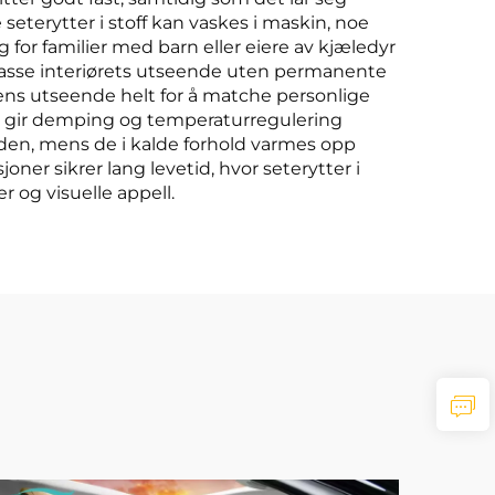
 seterytter i stoff kan vaskes i maskin, noe
g for familier med barn eller eiere av kjæledyr
tilpasse interiørets utseende uten permanente
lens utseende helt for å matche personlige
om gir demping og temperaturregulering
huden, mens de i kalde forhold varmes opp
er sikrer lang levetid, hvor seterytter i
 og visuelle appell.