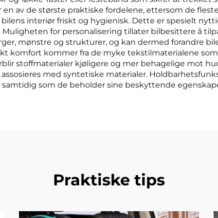
r en av de største praktiske fordelene, ettersom de fleste
ilens interiør friskt og hygienisk. Dette er spesielt nytti
. Muligheten for personalisering tillater bilbesittere å 
farger, mønstre og strukturer, og kan dermed forandre bi
r. Økt komfort kommer fra de myke tekstilmaterialene s
 forblir stoffmaterialer kjøligere og mer behagelige mot 
ssosieres med syntetiske materialer. Holdbarhetsfunksjon
er samtidig som de beholder sine beskyttende egenskaper
Praktiske tips