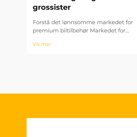
grossister
Forstå det lønnsomme markedet for
premium biltilbehør Markedet for
biltilbehør fortsetter å utvikle seg
Vis mer
raskt, og OEM-styringshjuldekk har
blitt et spesielt lønnsomt
produktsegment for grossister.
Disse høykvalitetsproduktene...