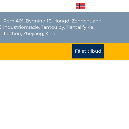
NO
Rom 401, Bygning 16, Hongdi Zongchuang
industriområde, Tantou by, Tiantai fylke,
Taizhou, Zhejiang, Kina
Få et tilbud