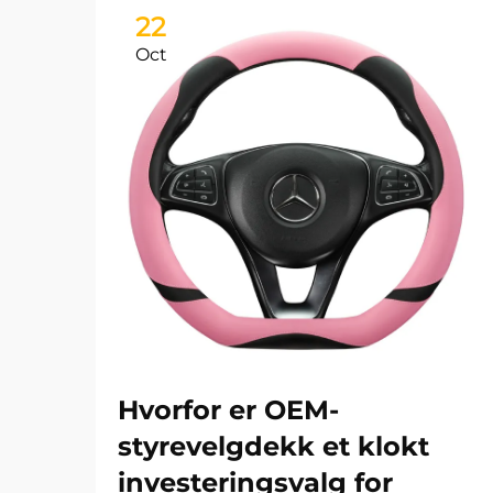
22
Oct
Hvorfor er OEM-
styrevelgdekk et klokt
investeringsvalg for