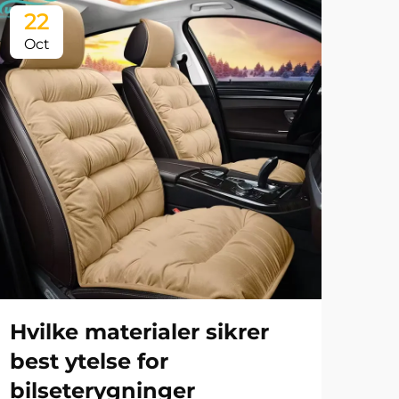
22
0
Oct
No
Hvilke materialer sikrer
Hv
best ytelse for
ti
bilseterygninger
fi