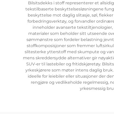
Bilsitsdekks i stoff representerer et allsid
tekstilbaserte beskyttelsesløsningene fung
beskyttelse mot daglig slitasje, søl, flekk
forbedringsverktøy, og forvandler ordinære 
inneholder avanserte tekstiltjenologier
materialer som beholder sitt utseende over
sømmønstre som fordeler belastning jevnt o
stoffkomposisjoner som fremmer luftsirku
slitesterke ytterstoff med skumpute og van
mens skreddersydde alternativer gir nøyaktig
SUV-er til lastebiler og fritidskjøretøy. Bil
yrkeskjørere som møter intens daglig bruk.
ideelle for leiebiler eller situasjoner der
rengjøre og vedlikeholde regelmessig, noe
yrkesmessig bruk