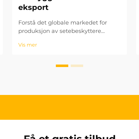
eksport
Forstå det globale markedet for
produksjon av setebeskyttere
Biltilbehørsindustrien har opplevd
Vis mer
en betydelig vekst de siste årene, og
setebeskyttere har blitt et viktig
segment. For bedrifter som ønsker å
komme inn på det internasjonale...
Få et gratis tilbud