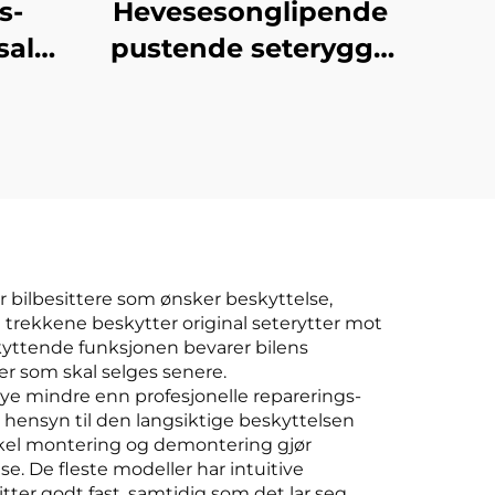
s-
Hevesesonglipende
sal
pustende seterygge
s
uten ryggstøtte
g Ny
rumpepute
eler
 for
or bilbesittere som ønsker beskyttelse,
e trekkene beskytter original seterytter mot
skyttende funksjonen bevarer bilens
iler som skal selges senere.
 mye mindre enn profesjonelle reparerings-
r hensyn til den langsiktige beskyttelsen
Enkel montering og demontering gjør
se. De fleste modeller har intuitive
tter godt fast, samtidig som det lar seg