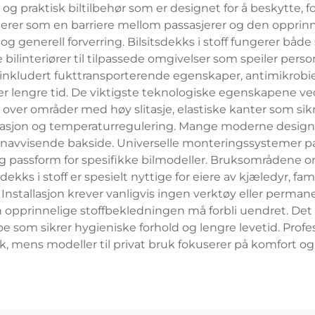
ig og praktisk biltilbehør som er designet for å beskytte, f
erer som en barriere mellom passasjerer og den opprin
er og generell forverring. Bilsitsdekks i stoff fungerer b
bilinteriører til tilpassede omgivelser som speiler perso
, inkludert fukttransporterende egenskaper, antimikrobi
 lengre tid. De viktigste teknologiske egenskapene ved 
ver områder med høy slitasje, elastiske kanter som sikr
lasjon og temperaturregulering. Mange moderne design 
navvisende bakside. Universelle monteringssystemer pass
 passform for spesifikke bilmodeller. Bruksområdene omfat
sitsdekks i stoff er spesielt nyttige for eiere av kjæledyr,
 Installasjon krever vanligvis ingen verktøy eller perma
 den opprinnelige stoffbekledningen må forbli uendret. Det
 som sikrer hygieniske forhold og lengre levetid. Profes
, mens modeller til privat bruk fokuserer på komfort og 