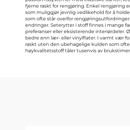
fjerne raskt for rengjøring. Enkel rengjøring e
som muliggjør jevnlig vedlikehold for å holde b
som ofte står overfor rengjøringsutfordringer
endringer. Seterytter i stoff finnes i mange 
preferanser eller eksisterende interiørdele
bedre enn lær- eller vinylflater. I varmt vær
raskt uten den ubehagelige kulden som ofte a
høykvalitetsstoff tåler tusenvis av brukstim