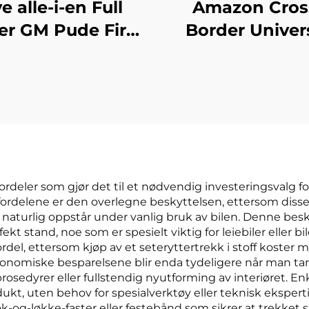
e alle-i-en Full
Amazon Cros
er GM Pude Fire
Border Univer
Sesonger
Enkeltdeler
lseteovertrekk
bilsetepolstrin
abrikk Direkte
lærdesign Tre d
zon Bestselger
uten ryggstøtte
alle årstider
 fordeler som gjør det til et nødvendig investeringsvalg f
 fordelene er den overlegne beskyttelsen, ettersom diss
om naturlig oppstår under vanlig bruk av bilen. Denne be
ekt stand, noe som er spesielt viktig for leiebiler eller b
rdel, ettersom kjøp av et seteryttertrekk i stoff koster
 økonomiske besparelsene blir enda tydeligere når man ta
rosedyrer eller fullstendig nyutforming av interiøret. 
dukt, uten behov for spesialverktøy eller teknisk eksperti
og-løkke-faster eller festebånd som sikrer at trekket si