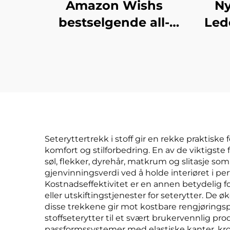
Amazon Wishs
Ny
bestselgende all-
Led
season universelle
bilseterygg med full
Bi
ryggstøtteomfang
F
bilseterygg
Ama
Seteryttertrekk i stoff gir en rekke praktiske
komfort og stilforbedring. En av de viktigste
søl, flekker, dyrehår, matkrum og slitasje s
gjenvinningsverdi ved å holde interiøret i perf
Kostnadseffektivitet er en annen betydelig fo
eller utskiftingstjenester for seterytter. De
disse trekkene gir mot kostbare rengjøringsp
stoffseterytter til et svært brukervennlig pro
passformssystemer med elastiske kanter, krok-