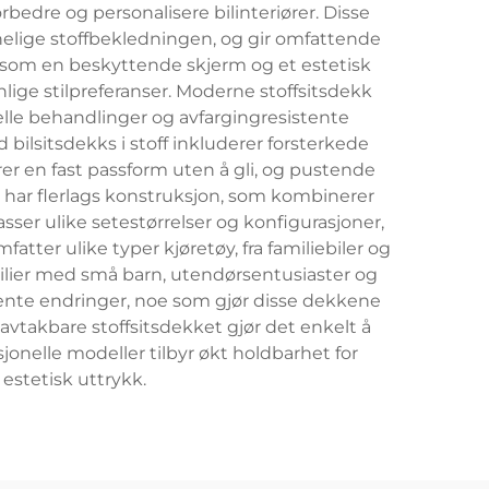
orbedre og personalisere bilinteriører. Disse
nelige stoffbekledningen, og gir omfattende
åde som en beskyttende skjerm og et estetisk
nlige stilpreferanser. Moderne stoffsitsdekk
elle behandlinger og avfargingresistente
bilsitsdekks i stoff inkluderer forsterkede
er en fast passform uten å gli, og pustende
har flerlags konstruksjon, som kombinerer
er ulike setestørrelser og konfigurasjoner,
ter ulike typer kjøretøy, fra familiebiler og
 familier med små barn, utendørsentusiaster og
nente endringer, noe som gjør disse dekkene
 avtakbare stoffsitsdekket gjør det enkelt å
jonelle modeller tilbyr økt holdbarhet for
estetisk uttrykk.