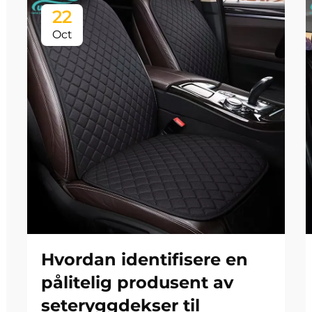
22
Oct
Hvordan identifisere en
pålitelig produsent av
seteryggdekser til