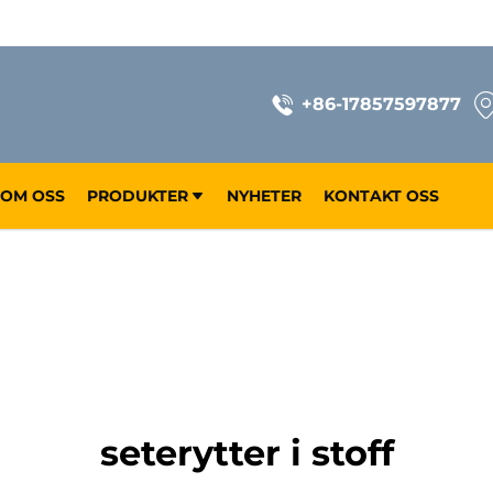
+86-17857597877
OM OSS
PRODUKTER
NYHETER
KONTAKT OSS
seterytter i stoff