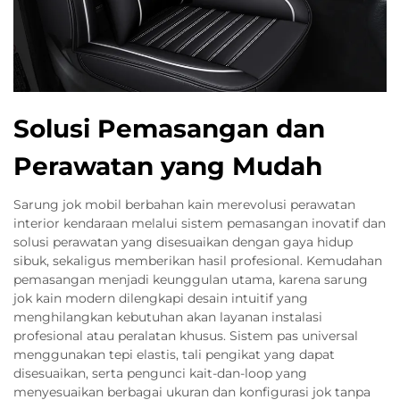
Solusi Pemasangan dan
Perawatan yang Mudah
Sarung jok mobil berbahan kain merevolusi perawatan
interior kendaraan melalui sistem pemasangan inovatif dan
solusi perawatan yang disesuaikan dengan gaya hidup
sibuk, sekaligus memberikan hasil profesional. Kemudahan
pemasangan menjadi keunggulan utama, karena sarung
jok kain modern dilengkapi desain intuitif yang
menghilangkan kebutuhan akan layanan instalasi
profesional atau peralatan khusus. Sistem pas universal
menggunakan tepi elastis, tali pengikat yang dapat
disesuaikan, serta pengunci kait-dan-loop yang
menyesuaikan berbagai ukuran dan konfigurasi jok tanpa