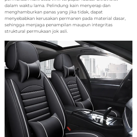
dalam waktu lama. Pelindung kain menyerap dan
menghamburkan panas yang jika tidak, dapat
menyebabkan kerusakan permanen pada material dasar,
sehingga menjaga penampilan maupun integritas
struktural permukaan jok asli.