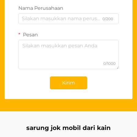
Nama Perusahaan
0/200
Pesan
0/1000
Kirim
sarung jok mobil dari kain