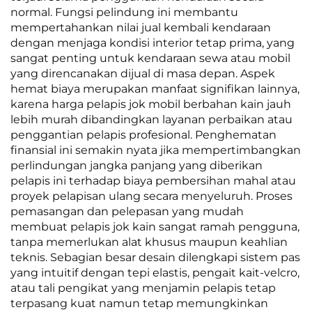
normal. Fungsi pelindung ini membantu
mempertahankan nilai jual kembali kendaraan
dengan menjaga kondisi interior tetap prima, yang
sangat penting untuk kendaraan sewa atau mobil
yang direncanakan dijual di masa depan. Aspek
hemat biaya merupakan manfaat signifikan lainnya,
karena harga pelapis jok mobil berbahan kain jauh
lebih murah dibandingkan layanan perbaikan atau
penggantian pelapis profesional. Penghematan
finansial ini semakin nyata jika mempertimbangkan
perlindungan jangka panjang yang diberikan
pelapis ini terhadap biaya pembersihan mahal atau
proyek pelapisan ulang secara menyeluruh. Proses
pemasangan dan pelepasan yang mudah
membuat pelapis jok kain sangat ramah pengguna,
tanpa memerlukan alat khusus maupun keahlian
teknis. Sebagian besar desain dilengkapi sistem pas
yang intuitif dengan tepi elastis, pengait kait-velcro,
atau tali pengikat yang menjamin pelapis tetap
terpasang kuat namun tetap memungkinkan