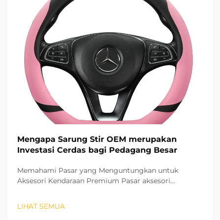
Mengapa Sarung Stir OEM merupakan
Investasi Cerdas bagi Pedagang Besar
Memahami Pasar yang Menguntungkan untuk
Aksesori Kendaraan Premium Pasar aksesori
otomotif terus berkembang pesat, dan pelindung stir
OEM telah muncul sebagai segmen produk yang
LIHAT SEMUA
sangat menguntungkan bagi para grosir. Produk-