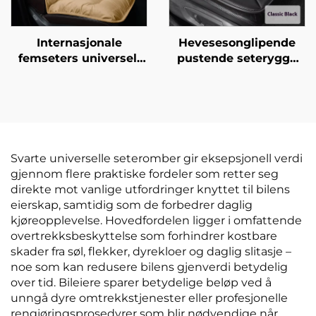
Internasjonale
Hevesesonglipende
femseters universell
pustende seterygge
tykkere varm
uten ryggstøtte
seterygge vinter 3-
rumpepute
delers sett forreste
korte pluss
fløyelinnfôret bilpute
Svarte universelle seteromber gir eksepsjonell verdi
gjennom flere praktiske fordeler som retter seg
direkte mot vanlige utfordringer knyttet til bilens
eierskap, samtidig som de forbedrer daglig
kjøreopplevelse. Hovedfordelen ligger i omfattende
overtrekksbeskyttelse som forhindrer kostbare
skader fra søl, flekker, dyrekloer og daglig slitasje –
noe som kan redusere bilens gjenverdi betydelig
over tid. Bileiere sparer betydelige beløp ved å
unngå dyre omtrekkstjenester eller profesjonelle
rengjøringsprosedyrer som blir nødvendige når