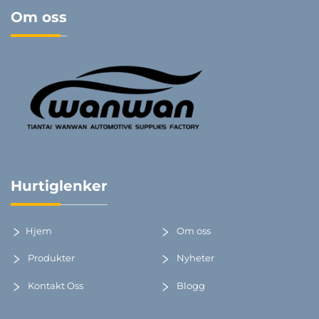
Om oss
Hurtiglenker
Hjem
Om oss
Produkter
Nyheter
Kontakt Oss
Blogg