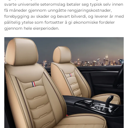
svarte universelle seteromslag betaler seg typisk selv innen
få måneder gjennom unngåtte rengjøringskostnader,
forebygging av skader og bevart bilverdi, og leverer år med
pålitelig ytelse som fortsetter å gi økonomiske fordeler
gjennom hele eierperioden.