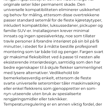
originale seter lider permanent skade. Den
universelle kompatibiliteten eliminerer usikkerhet
og behov for måling, ettersom disse overtrekkene
passer standard setemål for de fleste kjøretøytyper,
inkludert kompaktbiler, luksussedaner, pickuper og
familie-SUV-er. Installasjonen krever minimal
innsats og ingen spesialverktøy, noe som tillater
travle personer å forandre interiøret på sin bil på få
minutter, i stedet for å måtte bestille profesjonell
montering som tar både tid og penger. Fargen svart
gir maksimal fleksibilitet ved å passe til nesten alle
eksisterende interiørdesign, samtidig som den har
bedre egenskaper til å skjule flekker sammenlignet
med lysere alternativer. Vedlikehold blir
bemerkelsesverdig enkelt, ettersom de fleste
svarte universelle seteromber tåler maskinvasking
eller enkel flekkrens som gjenoppretter en som-
nyn-utseende uten bruk av spesialiserte
rengjøringsmidler eller teknikker.
Temperaturregulering er en annen viktig fordel, der