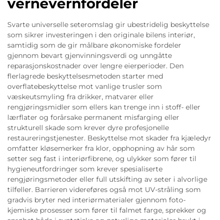
vernevernfordeler
Svarte universelle seteromslag gir ubestridelig beskyttelse
som sikrer investeringen i den originale bilens interiør,
samtidig som de gir målbare økonomiske fordeler
gjennom bevart gjenvinningsverdi og unngåtte
reparasjonskostnader over lengre eierperioder. Den
flerlagrede beskyttelsesmetoden starter med
overflatebeskyttelse mot vanlige trusler som
væskeutsmyling fra drikker, matvarer eller
rengjøringsmidler som ellers kan trenge inn i stoff- eller
lærflater og forårsake permanent misfarging eller
strukturell skade som krever dyre profesjonelle
restaureringstjenester. Beskyttelse mot skader fra kjæledyr
omfatter kløsemerker fra klor, opphopning av hår som
setter seg fast i interiørfibrene, og ulykker som fører til
hygieneutfordringer som krever spesialiserte
rengjøringsmetoder eller full utskifting av seter i alvorlige
tilfeller. Barrieren videreføres også mot UV-stråling som
gradvis bryter ned interiørmaterialer gjennom foto-
kjemiske prosesser som fører til falmet farge, sprekker og