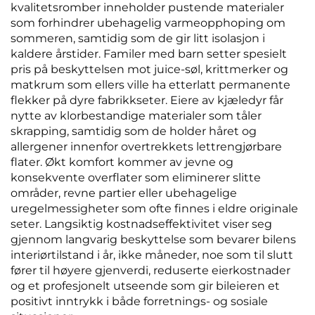
kvalitetsromber inneholder pustende materialer
som forhindrer ubehagelig varmeopphoping om
sommeren, samtidig som de gir litt isolasjon i
kaldere årstider. Familer med barn setter spesielt
pris på beskyttelsen mot juice-søl, krittmerker og
matkrum som ellers ville ha etterlatt permanente
flekker på dyre fabrikkseter. Eiere av kjæledyr får
nytte av klorbestandige materialer som tåler
skrapping, samtidig som de holder håret og
allergener innenfor overtrekkets lettrengjørbare
flater. Økt komfort kommer av jevne og
konsekvente overflater som eliminerer slitte
områder, revne partier eller ubehagelige
uregelmessigheter som ofte finnes i eldre originale
seter. Langsiktig kostnadseffektivitet viser seg
gjennom langvarig beskyttelse som bevarer bilens
interiørtilstand i år, ikke måneder, noe som til slutt
fører til høyere gjenverdi, reduserte eierkostnader
og et profesjonelt utseende som gir bileieren et
positivt inntrykk i både forretnings- og sosiale