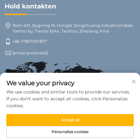
Hold kontakten
Rom 401, Bygning 16, Hongdi Zongchuang industriområde,
Tantou by, Tiantai fylke, Taizhou, Zhejiang, Kina
+86-17857597877
[email protected]
We value your privacy
We use cookies and similar tools to provide our services.
If you don't want to accept all cookies, click Personalize
cookies.
Accept all
Opphavsrett © 2025 Tiantai County Wanwan Biltilbehør fabrikk.
Personalize cookies
Alle rettigheter reservert. —
Personvernerklæring