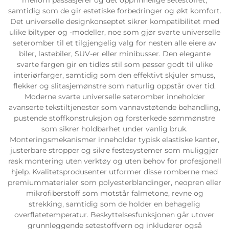
samtidig som de gir estetiske forbedringer og økt komfort.
Det universelle designkonseptet sikrer kompatibilitet med
ulike biltyper og -modeller, noe som gjør svarte universelle
seteromber til et tilgjengelig valg for nesten alle eiere av
biler, lastebiler, SUV-er eller minibusser. Den elegante
svarte fargen gir en tidløs stil som passer godt til ulike
interiørfarger, samtidig som den effektivt skjuler smuss,
flekker og slitasjemønstre som naturlig oppstår over tid.
Moderne svarte universelle seteromber inneholder
avanserte tekstiltjenester som vannavstøtende behandling,
pustende stoffkonstruksjon og forsterkede sømmønstre
som sikrer holdbarhet under vanlig bruk.
Monteringsmekanismer inneholder typisk elastiske kanter,
justerbare stropper og sikre festesystemer som muliggjør
rask montering uten verktøy og uten behov for profesjonell
hjelp. Kvalitetsprodusenter utformer disse romberne med
premiummaterialer som polyesterblandinger, neopren eller
mikrofiberstoff som motstår falmetone, revne og
strekking, samtidig som de holder en behagelig
overflatetemperatur. Beskyttelsesfunksjonen går utover
grunnleggende setestoffvern og inkluderer også