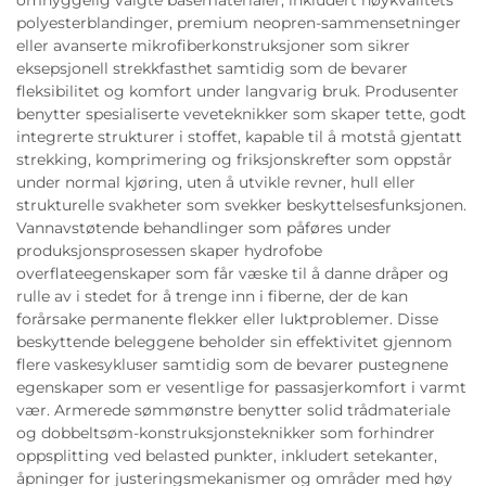
polyesterblandinger, premium neopren-sammensetninger
eller avanserte mikrofiberkonstruksjoner som sikrer
eksepsjonell strekkfasthet samtidig som de bevarer
fleksibilitet og komfort under langvarig bruk. Produsenter
benytter spesialiserte veveteknikker som skaper tette, godt
integrerte strukturer i stoffet, kapable til å motstå gjentatt
strekking, komprimering og friksjonskrefter som oppstår
under normal kjøring, uten å utvikle revner, hull eller
strukturelle svakheter som svekker beskyttelsesfunksjonen.
Vannavstøtende behandlinger som påføres under
produksjonsprosessen skaper hydrofobe
overflateegenskaper som får væske til å danne dråper og
rulle av i stedet for å trenge inn i fiberne, der de kan
forårsake permanente flekker eller luktproblemer. Disse
beskyttende beleggene beholder sin effektivitet gjennom
flere vaskesykluser samtidig som de bevarer pustegnene
egenskaper som er vesentlige for passasjerkomfort i varmt
vær. Armerede sømmønstre benytter solid trådmateriale
og dobbeltsøm-konstruksjonsteknikker som forhindrer
oppsplitting ved belasted punkter, inkludert setekanter,
åpninger for justeringsmekanismer og områder med høy