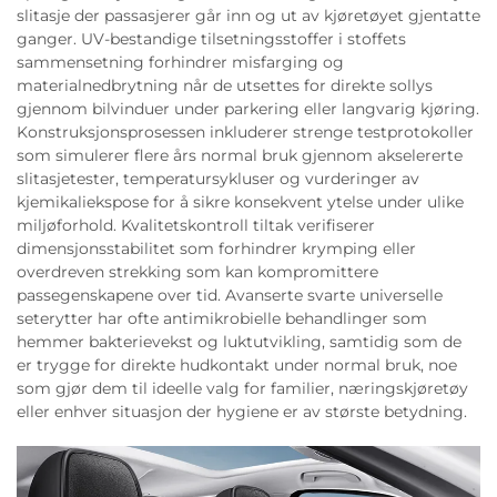
slitasje der passasjerer går inn og ut av kjøretøyet gjentatte
ganger. UV-bestandige tilsetningsstoffer i stoffets
sammensetning forhindrer misfarging og
materialnedbrytning når de utsettes for direkte sollys
gjennom bilvinduer under parkering eller langvarig kjøring.
Konstruksjonsprosessen inkluderer strenge testprotokoller
som simulerer flere års normal bruk gjennom akselererte
slitasjetester, temperatursykluser og vurderinger av
kjemikaliekspose for å sikre konsekvent ytelse under ulike
miljøforhold. Kvalitetskontroll tiltak verifiserer
dimensjonsstabilitet som forhindrer krymping eller
overdreven strekking som kan kompromittere
passegenskapene over tid. Avanserte svarte universelle
seterytter har ofte antimikrobielle behandlinger som
hemmer bakterievekst og luktutvikling, samtidig som de
er trygge for direkte hudkontakt under normal bruk, noe
som gjør dem til ideelle valg for familier, næringskjøretøy
eller enhver situasjon der hygiene er av største betydning.