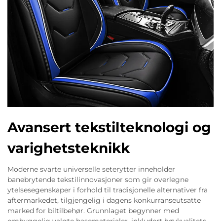
Avansert tekstilteknologi og
varighetsteknikk
Moderne svarte universelle seterytter inneholder
banebrytende tekstilinnovasjoner som gir overlegne
ytelsesegenskaper i forhold til tradisjonelle alternativer fra
aftermarkedet, tilgjengelig i dagens konkurranseutsatte
marked for biltilbehør. Grunnlaget begynner med
omhyggelig valgte basematerialer, inkludert høykvalitets