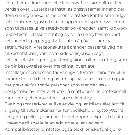
lastebiler og kommersielle kjøretøy fra større bilmerker
verden over. Justerbare installasjonssystemer inneholder
flere sikringsmekanismer, som elastiske kanter som følger
setekonturene, justerbare stropper med spennesystemer
som tilpasses ulike setedybder og -bredder, samt krok-og-
løkke-fester plassert strategisk for å sikre ytterne rundt
seteunderlag og ryggstøtter uten å påvirke normal
setefunksjon. Presisjonskutte åpninger passer til viktige
sikkerhetsfunksjoner som sidekollisjonsairbags,
setebeltefestninger og justeringskontroller, samtidig som
de gir beskyttelse over maksimal overflate.
Installasjonsprosessen tar vanligvis femten minutter eller
mindre for full dekning av for- og bakseter, noe som gjør
det praktisk for travle personer som trenger rask
beskyttelse av interiøret uten å måtte bestille profesjonell
montering eller investere i spesialverktøy.
Fjerningsprosedyrer er like enkle, og lar bilens eier lett få
tilgang til setemekanismer for vedlikehold, bytte ytter til
rengjøring eller gjenopprette det opprinnelige setestoffets
utseende til spesielle anledninger eller ved salg.
Kompatibiliteten omfatter også elektroniske funksjoner