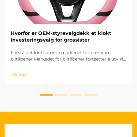
Hvorfor er OEM-styrevelgdekk et klokt
investeringsvalg for grossister
Forstå det lønnsomme markedet for premium
biltilbehør Markedet for biltilbehør fortsetter å utvikle
seg raskt, og OEM-styringshjuldekk har blitt et
spesielt lønnsomt produktsegment for grossister.
Vis mer
Disse høykvalitetsproduktene...