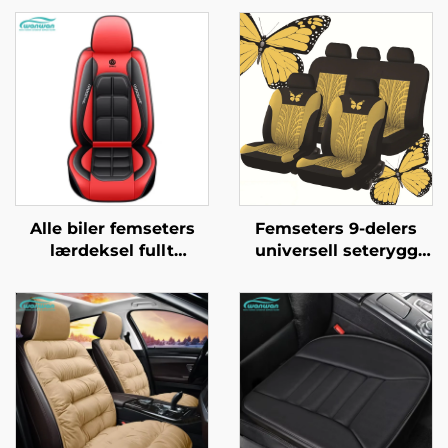
Alle biler femseters
Femseters 9-delers
lærdeksel fullt
universell seterygg
omsluttende fire
eksquisitt behagelig
årstider universell
sommerfugl
slitesterk skitlere
inntrykkningsprosess
pustende seterygge
design lær til
utenlandske biler