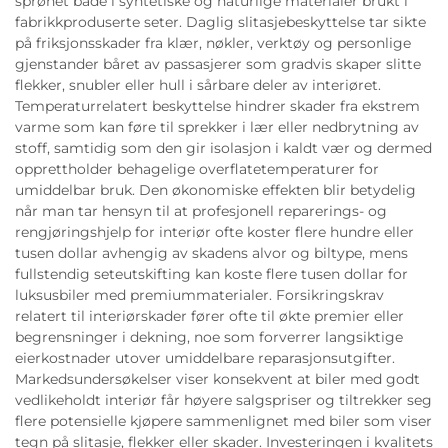
sprøhet både i syntetiske og naturlige materialer brukt i
fabrikkproduserte seter. Daglig slitasjebeskyttelse tar sikte
på friksjonsskader fra klær, nøkler, verktøy og personlige
gjenstander båret av passasjerer som gradvis skaper slitte
flekker, snubler eller hull i sårbare deler av interiøret.
Temperaturrelatert beskyttelse hindrer skader fra ekstrem
varme som kan føre til sprekker i lær eller nedbrytning av
stoff, samtidig som den gir isolasjon i kaldt vær og dermed
opprettholder behagelige overflatetemperaturer for
umiddelbar bruk. Den økonomiske effekten blir betydelig
når man tar hensyn til at profesjonell reparerings- og
rengjøringshjelp for interiør ofte koster flere hundre eller
tusen dollar avhengig av skadens alvor og biltype, mens
fullstendig seteutskifting kan koste flere tusen dollar for
luksusbiler med premiummaterialer. Forsikringskrav
relatert til interiørskader fører ofte til økte premier eller
begrensninger i dekning, noe som forverrer langsiktige
eierkostnader utover umiddelbare reparasjonsutgifter.
Markedsundersøkelser viser konsekvent at biler med godt
vedlikeholdt interiør får høyere salgspriser og tiltrekker seg
flere potensielle kjøpere sammenlignet med biler som viser
tegn på slitasje, flekker eller skader. Investeringen i kvalitets