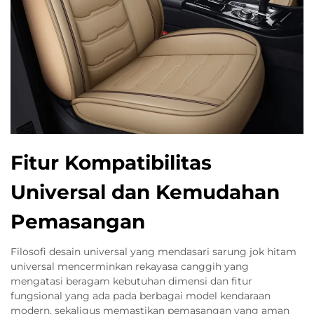
Fitur Kompatibilitas
Universal dan Kemudahan
Pemasangan
Filosofi desain universal yang mendasari sarung jok hitam
universal mencerminkan rekayasa canggih yang
mengatasi beragam kebutuhan dimensi dan fitur
fungsional yang ada pada berbagai model kendaraan
modern, sekaligus memastikan pemasangan yang aman