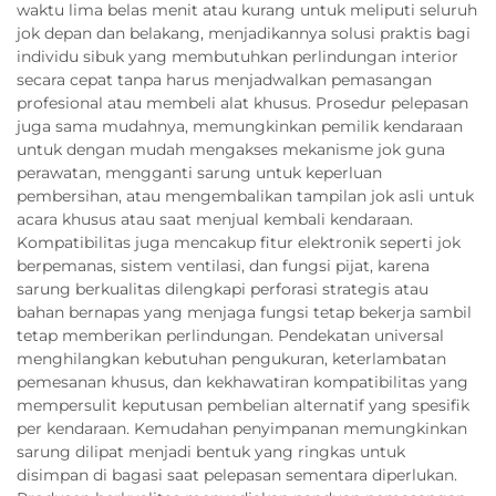
waktu lima belas menit atau kurang untuk meliputi seluruh
jok depan dan belakang, menjadikannya solusi praktis bagi
individu sibuk yang membutuhkan perlindungan interior
secara cepat tanpa harus menjadwalkan pemasangan
profesional atau membeli alat khusus. Prosedur pelepasan
juga sama mudahnya, memungkinkan pemilik kendaraan
untuk dengan mudah mengakses mekanisme jok guna
perawatan, mengganti sarung untuk keperluan
pembersihan, atau mengembalikan tampilan jok asli untuk
acara khusus atau saat menjual kembali kendaraan.
Kompatibilitas juga mencakup fitur elektronik seperti jok
berpemanas, sistem ventilasi, dan fungsi pijat, karena
sarung berkualitas dilengkapi perforasi strategis atau
bahan bernapas yang menjaga fungsi tetap bekerja sambil
tetap memberikan perlindungan. Pendekatan universal
menghilangkan kebutuhan pengukuran, keterlambatan
pemesanan khusus, dan kekhawatiran kompatibilitas yang
mempersulit keputusan pembelian alternatif yang spesifik
per kendaraan. Kemudahan penyimpanan memungkinkan
sarung dilipat menjadi bentuk yang ringkas untuk
disimpan di bagasi saat pelepasan sementara diperlukan.