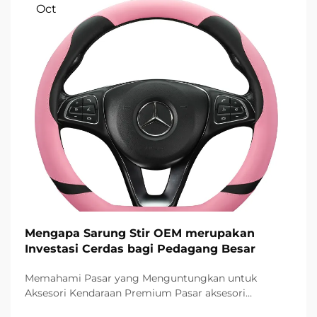
Oct
Mengapa Sarung Stir OEM merupakan
Investasi Cerdas bagi Pedagang Besar
Memahami Pasar yang Menguntungkan untuk
Aksesori Kendaraan Premium Pasar aksesori
otomotif terus berkembang pesat, dan pelindung stir