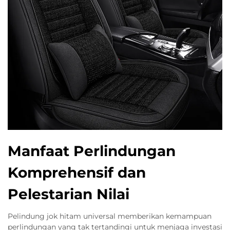
Manfaat Perlindungan
Komprehensif dan
Pelestarian Nilai
Pelindung jok hitam universal memberikan kemampuan
perlindungan yang tak tertandingi untuk menjaga investasi