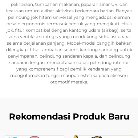
peliharaan, tumpahan makanan, paparan sinar UV, dan
keausan umum akibat aktivitas berkendara harian. Banyak
pelindung jok hitam universal yang mengadopsi elemen
desain ergonomis termasuk bentuk yang mengikuti lekuk
jok, fitur kompatibel dengan kantong udara (airbag), serta
zona ventilasi strategis yang mendukung sirkulasi udara
selama perjalanan panjang. Model-model canggih bahkan
dilengkapi fitur tambahan seperti kantong samping untuk
penyimpanan, pelindung sandaran kepala, dan pelindung
sandaran lengan, menciptakan solusi pelindung interior
yang komprehensif bagi pemilik kendaraan yang
mengutamakan fungsi maupun estetika pada aksesori
otomotif mereka.
Rekomendasi Produk Baru