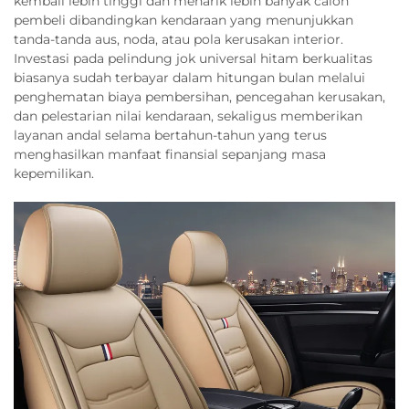
kembali lebih tinggi dan menarik lebih banyak calon
pembeli dibandingkan kendaraan yang menunjukkan
tanda-tanda aus, noda, atau pola kerusakan interior.
Investasi pada pelindung jok universal hitam berkualitas
biasanya sudah terbayar dalam hitungan bulan melalui
penghematan biaya pembersihan, pencegahan kerusakan,
dan pelestarian nilai kendaraan, sekaligus memberikan
layanan andal selama bertahun-tahun yang terus
menghasilkan manfaat finansial sepanjang masa
kepemilikan.