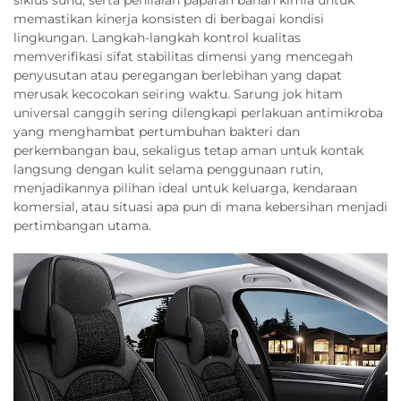
memastikan kinerja konsisten di berbagai kondisi
lingkungan. Langkah-langkah kontrol kualitas
memverifikasi sifat stabilitas dimensi yang mencegah
penyusutan atau peregangan berlebihan yang dapat
merusak kecocokan seiring waktu. Sarung jok hitam
universal canggih sering dilengkapi perlakuan antimikroba
yang menghambat pertumbuhan bakteri dan
perkembangan bau, sekaligus tetap aman untuk kontak
langsung dengan kulit selama penggunaan rutin,
menjadikannya pilihan ideal untuk keluarga, kendaraan
komersial, atau situasi apa pun di mana kebersihan menjadi
pertimbangan utama.