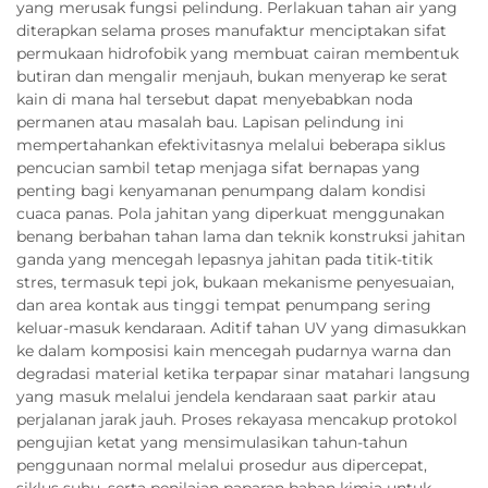
yang merusak fungsi pelindung. Perlakuan tahan air yang
diterapkan selama proses manufaktur menciptakan sifat
permukaan hidrofobik yang membuat cairan membentuk
butiran dan mengalir menjauh, bukan menyerap ke serat
kain di mana hal tersebut dapat menyebabkan noda
permanen atau masalah bau. Lapisan pelindung ini
mempertahankan efektivitasnya melalui beberapa siklus
pencucian sambil tetap menjaga sifat bernapas yang
penting bagi kenyamanan penumpang dalam kondisi
cuaca panas. Pola jahitan yang diperkuat menggunakan
benang berbahan tahan lama dan teknik konstruksi jahitan
ganda yang mencegah lepasnya jahitan pada titik-titik
stres, termasuk tepi jok, bukaan mekanisme penyesuaian,
dan area kontak aus tinggi tempat penumpang sering
keluar-masuk kendaraan. Aditif tahan UV yang dimasukkan
ke dalam komposisi kain mencegah pudarnya warna dan
degradasi material ketika terpapar sinar matahari langsung
yang masuk melalui jendela kendaraan saat parkir atau
perjalanan jarak jauh. Proses rekayasa mencakup protokol
pengujian ketat yang mensimulasikan tahun-tahun
penggunaan normal melalui prosedur aus dipercepat,
siklus suhu, serta penilaian paparan bahan kimia untuk