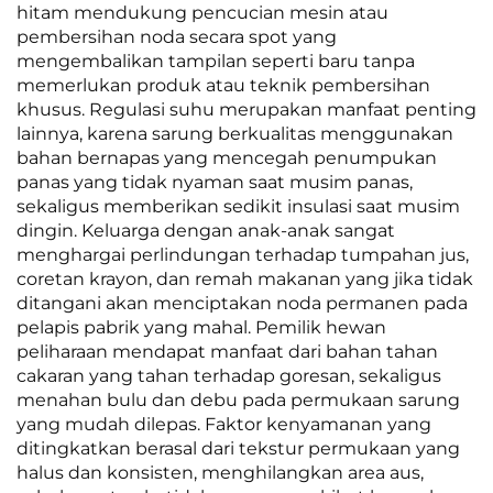
hitam mendukung pencucian mesin atau
pembersihan noda secara spot yang
mengembalikan tampilan seperti baru tanpa
memerlukan produk atau teknik pembersihan
khusus. Regulasi suhu merupakan manfaat penting
lainnya, karena sarung berkualitas menggunakan
bahan bernapas yang mencegah penumpukan
panas yang tidak nyaman saat musim panas,
sekaligus memberikan sedikit insulasi saat musim
dingin. Keluarga dengan anak-anak sangat
menghargai perlindungan terhadap tumpahan jus,
coretan krayon, dan remah makanan yang jika tidak
ditangani akan menciptakan noda permanen pada
pelapis pabrik yang mahal. Pemilik hewan
peliharaan mendapat manfaat dari bahan tahan
cakaran yang tahan terhadap goresan, sekaligus
menahan bulu dan debu pada permukaan sarung
yang mudah dilepas. Faktor kenyamanan yang
ditingkatkan berasal dari tekstur permukaan yang
halus dan konsisten, menghilangkan area aus,