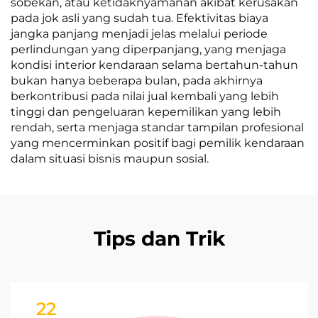
sobekan, atau ketidaknyamanan akibat kerusakan
pada jok asli yang sudah tua. Efektivitas biaya
jangka panjang menjadi jelas melalui periode
perlindungan yang diperpanjang, yang menjaga
kondisi interior kendaraan selama bertahun-tahun
bukan hanya beberapa bulan, pada akhirnya
berkontribusi pada nilai jual kembali yang lebih
tinggi dan pengeluaran kepemilikan yang lebih
rendah, serta menjaga standar tampilan profesional
yang mencerminkan positif bagi pemilik kendaraan
dalam situasi bisnis maupun sosial.
Tips dan Trik
22