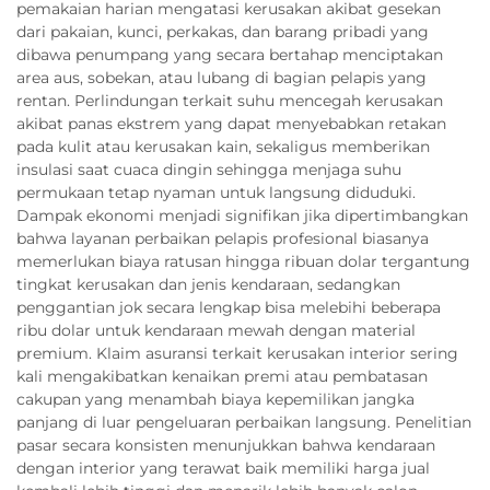
pemakaian harian mengatasi kerusakan akibat gesekan
dari pakaian, kunci, perkakas, dan barang pribadi yang
dibawa penumpang yang secara bertahap menciptakan
area aus, sobekan, atau lubang di bagian pelapis yang
rentan. Perlindungan terkait suhu mencegah kerusakan
akibat panas ekstrem yang dapat menyebabkan retakan
pada kulit atau kerusakan kain, sekaligus memberikan
insulasi saat cuaca dingin sehingga menjaga suhu
permukaan tetap nyaman untuk langsung diduduki.
Dampak ekonomi menjadi signifikan jika dipertimbangkan
bahwa layanan perbaikan pelapis profesional biasanya
memerlukan biaya ratusan hingga ribuan dolar tergantung
tingkat kerusakan dan jenis kendaraan, sedangkan
penggantian jok secara lengkap bisa melebihi beberapa
ribu dolar untuk kendaraan mewah dengan material
premium. Klaim asuransi terkait kerusakan interior sering
kali mengakibatkan kenaikan premi atau pembatasan
cakupan yang menambah biaya kepemilikan jangka
panjang di luar pengeluaran perbaikan langsung. Penelitian
pasar secara konsisten menunjukkan bahwa kendaraan
dengan interior yang terawat baik memiliki harga jual