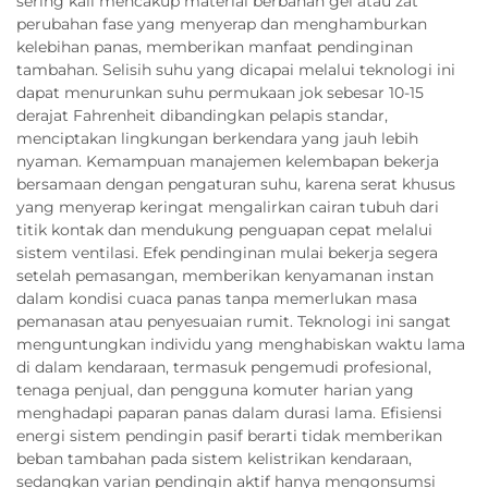
sering kali mencakup material berbahan gel atau zat
perubahan fase yang menyerap dan menghamburkan
kelebihan panas, memberikan manfaat pendinginan
tambahan. Selisih suhu yang dicapai melalui teknologi ini
dapat menurunkan suhu permukaan jok sebesar 10-15
derajat Fahrenheit dibandingkan pelapis standar,
menciptakan lingkungan berkendara yang jauh lebih
nyaman. Kemampuan manajemen kelembapan bekerja
bersamaan dengan pengaturan suhu, karena serat khusus
yang menyerap keringat mengalirkan cairan tubuh dari
titik kontak dan mendukung penguapan cepat melalui
sistem ventilasi. Efek pendinginan mulai bekerja segera
setelah pemasangan, memberikan kenyamanan instan
dalam kondisi cuaca panas tanpa memerlukan masa
pemanasan atau penyesuaian rumit. Teknologi ini sangat
menguntungkan individu yang menghabiskan waktu lama
di dalam kendaraan, termasuk pengemudi profesional,
tenaga penjual, dan pengguna komuter harian yang
menghadapi paparan panas dalam durasi lama. Efisiensi
energi sistem pendingin pasif berarti tidak memberikan
beban tambahan pada sistem kelistrikan kendaraan,
sedangkan varian pendingin aktif hanya mengonsumsi