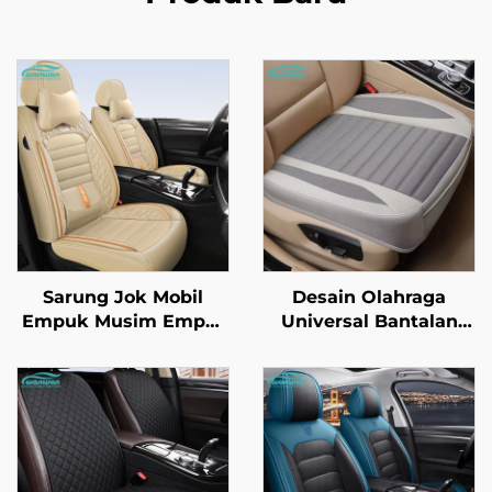
Sarung Jok Mobil
Desain Olahraga
Empuk Musim Empat
Universal Bantalan
Terbaru Berbahan
Jok Mobil Kulit Satu-
Sutra Es Tahan
Piece dengan Fitur
Ledakan Bagian
Pendingin dan Pijat,
Depan Berbahan Kulit
Dilengkapi Kain Linen
untuk Musim
Semi/Musim Panas,
Kompatibel dengan