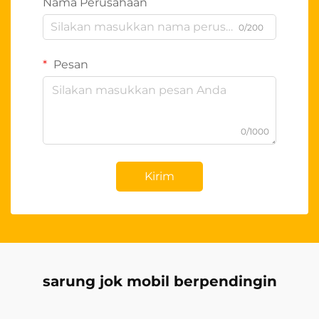
Nama Perusahaan
0/200
Pesan
0/1000
Kirim
sarung jok mobil berpendingin