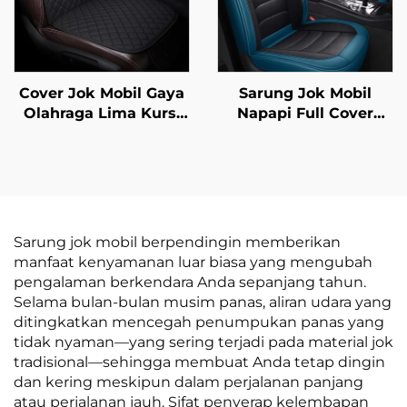
Mazda
Cover Jok Mobil Gaya
Sarung Jok Mobil
Olahraga Lima Kursi
Napapi Full Cover
Anti-Selip Universal
Berbahan Kulit Mudah
Single Sandaran Tali
Perawatan Bantalan
Bebas Set Tiga-Piece
Depan Tahan Lama
Fitur Ventilasi Pijat
Stylish untuk Semua
Musim untuk Mobil
Modern City Polo
Sarung jok mobil berpendingin memberikan
manfaat kenyamanan luar biasa yang mengubah
pengalaman berkendara Anda sepanjang tahun.
Selama bulan-bulan musim panas, aliran udara yang
ditingkatkan mencegah penumpukan panas yang
tidak nyaman—yang sering terjadi pada material jok
tradisional—sehingga membuat Anda tetap dingin
dan kering meskipun dalam perjalanan panjang
atau perjalanan jauh. Sifat penyerap kelembapan