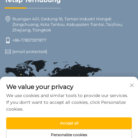
Ruangan 401, Gedung 16, Taman Industri Hongdi
Zongchuang, Kota Tantou, Kabupaten Tiantai, Taizhou,
Zhejiang, Tiongkok
+86-17857597877
[email protected]
We value your privacy
We use cookies and similar tools to provide our services.
If you don't want to accept all cookies, click Personalize
cookies.
Accept all
Hak Cipta © 2025 Pabrik Aksesori Mobil Wanwan, Kabupaten
Tiantai. Seluruh Hak Dilindungi Undang-undang. —
Kebijakan
Personalize cookies
Privasi