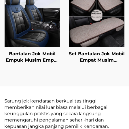
Backrest
Aksesori Jok Mobil
Bantalan Jok Mobil
Set Bantalan Jok Mobil
Empuk Musim Empat
Empat Musim
Full Cover Berbahan
Universal Katun Linen
Kulit Polyester
Bernapas Belakang
Universal untuk Suku
Single Seat Untuk
Cadang Mobil
Penggunaan Musim
Panas
Sarung jok kendaraan berkualitas tinggi
memberikan nilai luar biasa melalui berbagai
keunggulan praktis yang secara langsung
memengaruhi pengalaman sehari-hari dan
kepuasan jangka panjang pemilik kendaraan.