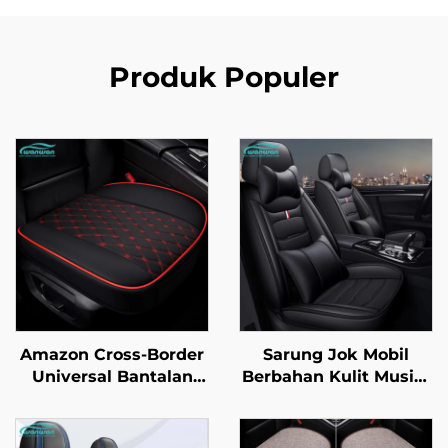
Produk Populer
Amazon Cross-Border
Sarung Jok Mobil
Universal Bantalan
Berbahan Kulit Musim
Jok Mobil Satu-Piece
Empat Universal
Empat Musim Terbaru
Tahan Kotor Empuk
Kulit Tiga-Piece Tanpa
Mudah Perawatan