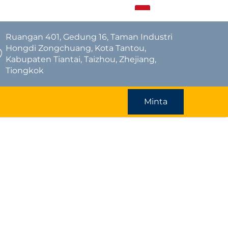
ID
Ruangan 401, Gedung 16, Taman Industri
Hongdi Zongchuang, Kota Tantou,
Kabupaten Tiantai, Taizhou, Zhejiang,
Tiongkok
Minta
Penawaran