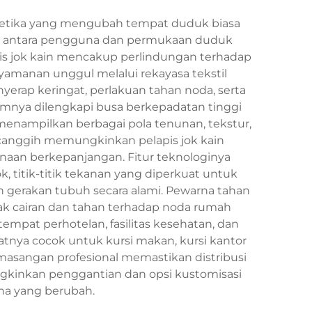
stetika yang mengubah tempat duduk biasa
ama antara pengguna dan permukaan duduk
pis jok kain mencakup perlindungan terhadap
yamanan unggul melalui rekayasa tekstil
erap keringat, perlakuan tahan noda, serta
umnya dilengkapi busa berkepadatan tinggi
enampilkan berbagai pola tenunan, tekstur,
 canggih memungkinkan pelapis jok kain
aan berkepanjangan. Fitur teknologinya
titik-titik tekanan yang diperkuat untuk
 gerakan tubuh secara alami. Pewarna tahan
ak cairan dan tahan terhadap noda rumah
empat perhotelan, fasilitas kesehatan, dan
atnya cocok untuk kursi makan, kursi kantor
emasangan profesional memastikan distribusi
gkinkan penggantian dan opsi kustomisasi
a yang berubah.