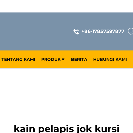
+86-17857597877
TENTANG KAMI
PRODUK
BERITA
HUBUNGI KAMI
kain pelapis jok kursi