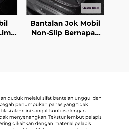
bil
Bantalan Jok Mobil
Lima
Non-Slip Bernapas
ip
Musim Semi Semua
gle
Bantalan Kursi
ebas
Kantor Tanpa
itur
Sandaran Bantal
at
Bokong
an duduk melalui sifat bantalan unggul dan
mencegah penumpukan panas yang tidak
asi alami ini sangat kontras dengan
idak menyenangkan. Tekstur lembut pelapis
ring dikaitkan dengan material pelapis