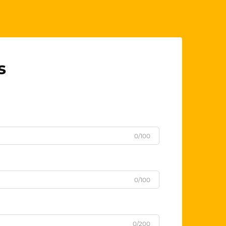
s
0/100
0/100
0/200