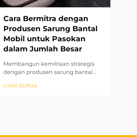
Cara Bermitra dengan
Ca
Produsen Sarung Bantal
Ke
Mobil untuk Pasokan
pa
dalam Jumlah Besar
Un
Membangun kemitraan strategis
Saa
dengan produsen sarung bantal
unt
mobil telah menjadi semakin
pen
LIHAT SEMUA
LIH
penting bagi perusahaan yang
men
mencari solusi pasokan besar di
uni
pasar aksesori otomotif yang
ken
kompetitif saat ini. Pasar global
ser
sarung jok mobil...
per
men