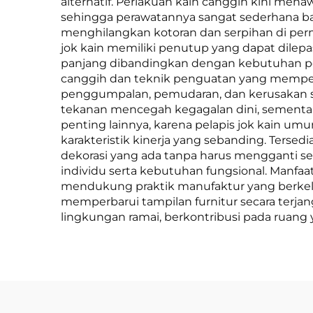
alternatif. Perlakuan kain canggih kini me
sehingga perawatannya sangat sederhana ba
menghilangkan kotoran dan serpihan di perm
jok kain memiliki penutup yang dapat dile
panjang dibandingkan dengan kebutuhan pemb
canggih dan teknik penguatan yang memperpa
penggumpalan, pemudaran, dan kerusakan ser
tekanan mencegah kegagalan dini, sementa
penting lainnya, karena pelapis jok kain um
karakteristik kinerja yang sebanding. Ters
dekorasi yang ada tanpa harus mengganti se
individu serta kebutuhan fungsional. Manfa
mendukung praktik manufaktur yang berke
memperbarui tampilan furnitur secara terjan
lingkungan ramai, berkontribusi pada ruang 