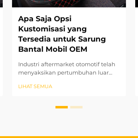
Apa Saja Opsi
Kustomisasi yang
Tersedia untuk Sarung
Bantal Mobil OEM
Industri aftermarket otomotif telah
menyaksikan pertumbuhan luar
biasa dalam opsi kustomisasi,
LIHAT SEMUA
terutama di bidang aksesori interior.
Sarung bantal mobil OEM mewakili
salah satu peningkatan yang paling
dicari oleh pemilik kendaraan yang
ingin meningkatkan...