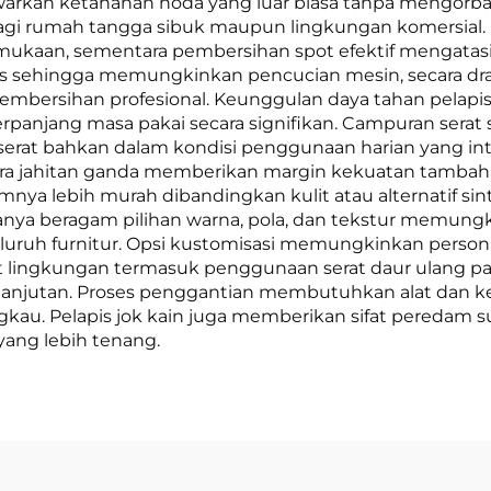
nawarkan ketahanan noda yang luar biasa tanpa mengorb
gi rumah tangga sibuk maupun lingkungan komersial. 
ukaan, sementara pembersihan spot efektif mengatasi 
pas sehingga memungkinkan pencucian mesin, secara dra
ersihan profesional. Keunggulan daya tahan pelapis jo
njang masa pakai secara signifikan. Campuran serat s
at bahkan dalam kondisi penggunaan harian yang intensi
ra jahitan ganda memberikan margin kekuatan tambaha
umnya lebih murah dibandingkan kulit atau alternatif 
edianya beragam pilihan warna, pola, dan tekstur memu
luruh furnitur. Opsi kustomisasi memungkinkan person
at lingkungan termasuk penggunaan serat daur ulang pad
lanjutan. Proses penggantian membutuhkan alat dan 
gkau. Pelapis jok kain juga memberikan sifat peredam 
yang lebih tenang.