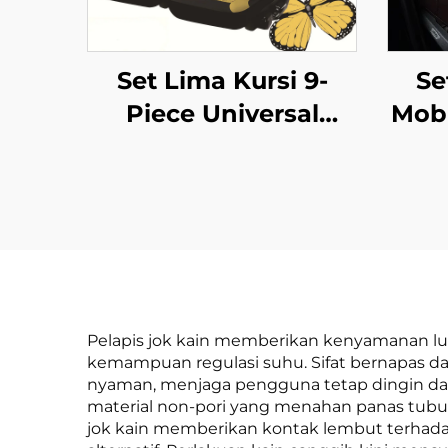
Set Lima Kursi 9-
Se
Piece Universal
Mobi
Eksklusif Nyaman
Kur
Proses Indentasi
Mu
Kupu-Kupu Desain
Ti
Kulit untuk Mobil
Be
Impor
Pelapis jok kain memberikan kenyamanan lua
kemampuan regulasi suhu. Sifat bernapas d
nyaman, menjaga pengguna tetap dingin dan 
material non-pori yang menahan panas tubu
jok kain memberikan kontak lembut terhadap