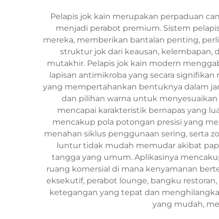
Pelapis jok kain merupakan perpaduan ca
menjadi perabot premium. Sistem pelapi
mereka, memberikan bantalan penting, perli
struktur jok dari keausan, kelembapan,
mutakhir. Pelapis jok kain modern menggab
lapisan antimikroba yang secara signifik
yang mempertahankan bentuknya dalam jangk
dan pilihan warna untuk menyesuaikan 
mencapai karakteristik bernapas yang 
mencakup pola potongan presisi yang men
menahan siklus penggunaan sering, serta z
luntur tidak mudah memudar akibat papa
tangga yang umum. Aplikasinya mencakup pe
ruang komersial di mana kenyamanan bertemu
eksekutif, perabot lounge, bangku restoran
ketegangan yang tepat dan menghilangkan
yang mudah, me