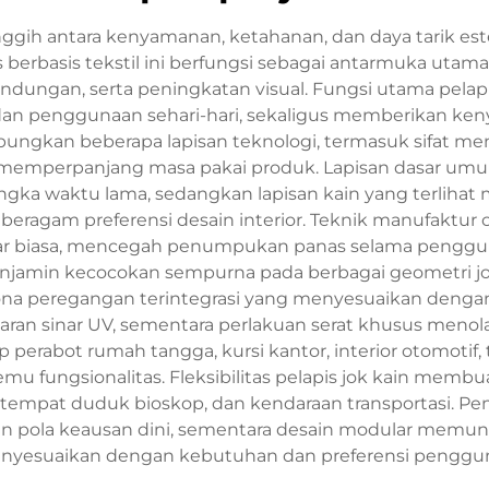
nggih antara kenyamanan, ketahanan, dan daya tarik e
s berbasis tekstil ini berfungsi sebagai antarmuka ut
ndungan, serta peningkatan visual. Fungsi utama pela
 dan penggunaan sehari-hari, sekaligus memberikan ken
ungkan beberapa lapisan teknologi, termasuk sifat meny
an memperpanjang masa pakai produk. Lapisan dasar um
a waktu lama, sedangkan lapisan kain yang terlihat m
beragam preferensi desain interior. Teknik manufaktur
luar biasa, mencegah penumpukan panas selama penggun
jamin kecocokan sempurna pada berbagai geometri jok, 
ona peregangan terintegrasi yang menyesuaikan dengan
ran sinar UV, sementara perlakuan serat khusus menol
rabot rumah tangga, kursi kantor, interior otomotif, t
 fungsionalitas. Fleksibilitas pelapis jok kain membu
, tempat duduk bioskop, dan kendaraan transportasi. P
 pola keausan dini, sementara desain modular memun
nyesuaikan dengan kebutuhan dan preferensi penggun