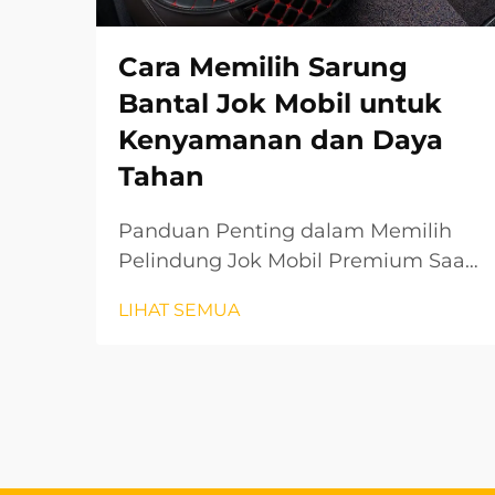
Cara Memilih Sarung
Bantal Jok Mobil untuk
Kenyamanan dan Daya
Tahan
Panduan Penting dalam Memilih
Pelindung Jok Mobil Premium Saat
menjaga interior kendaraan dan
LIHAT SEMUA
memastikan pengalaman
berkendara yang nyaman, sarung
bantal mobil memainkan peran
penting. Aksesori pelindung ini
tidak hanya meningkatkan
estetika...