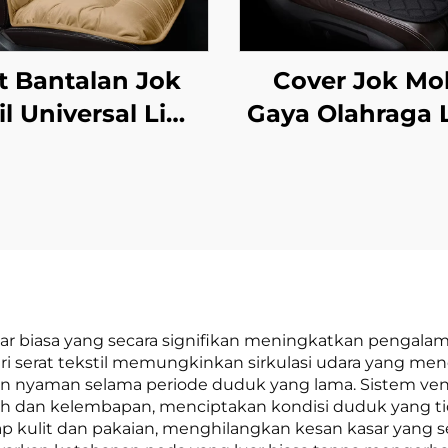
t Bantalan Jok
Cover Jok Mo
l Universal Lima
Gaya Olahraga 
si Tebal Hangat
Kursi Anti-Sel
sim Dingin Set
Universal Sin
ga-Piece Depan
Sandaran Tali B
rlapis Pendek
Set Tiga-Piece F
Fleece-Lined
Ventilasi Pij
r biasa yang secara signifikan meningkatkan pengalam
ari serat tekstil memungkinkan sirkulasi udara yang 
nyaman selama periode duduk yang lama. Sistem ventil
h dan kelembapan, menciptakan kondisi duduk yang t
 kulit dan pakaian, menghilangkan kesan kasar yang se