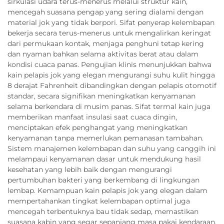
sirkulasi udara terus-menerus melalui struktur kain,
mencegah suasana pengap yang sering dialami dengan
material jok yang tidak berpori. Sifat penyerap kelembapan
bekerja secara terus-menerus untuk mengalirkan keringat
dari permukaan kontak, menjaga penghuni tetap kering
dan nyaman bahkan selama aktivitas berat atau dalam
kondisi cuaca panas. Pengujian klinis menunjukkan bahwa
kain pelapis jok yang elegan mengurangi suhu kulit hingga
8 derajat Fahrenheit dibandingkan dengan pelapis otomotif
standar, secara signifikan meningkatkan kenyamanan
selama berkendara di musim panas. Sifat termal kain juga
memberikan manfaat insulasi saat cuaca dingin,
menciptakan efek penghangat yang meningkatkan
kenyamanan tanpa memerlukan pemanasan tambahan.
Sistem manajemen kelembapan dan suhu yang canggih ini
melampaui kenyamanan dasar untuk mendukung hasil
kesehatan yang lebih baik dengan mengurangi
pertumbuhan bakteri yang berkembang di lingkungan
lembap. Kemampuan kain pelapis jok yang elegan dalam
mempertahankan tingkat kelembapan optimal juga
mencegah terbentuknya bau tidak sedap, memastikan
suasana kabin yang segar sepanjang masa pakai kendaraan.