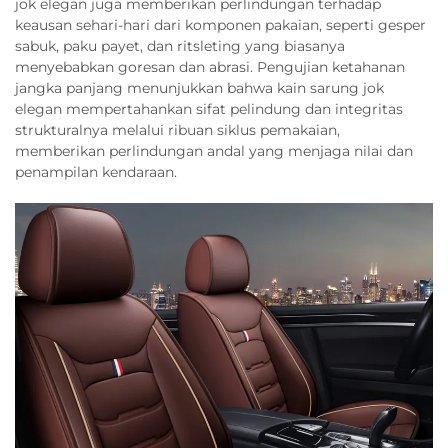
jok elegan juga memberikan perlindungan terhadap
keausan sehari-hari dari komponen pakaian, seperti gesper
sabuk, paku payet, dan ritsleting yang biasanya
menyebabkan goresan dan abrasi. Pengujian ketahanan
jangka panjang menunjukkan bahwa kain sarung jok
elegan mempertahankan sifat pelindung dan integritas
strukturalnya melalui ribuan siklus pemakaian,
memberikan perlindungan andal yang menjaga nilai dan
penampilan kendaraan.