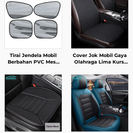
Tirai Jendela Mobil
Cover Jok Mobil Gaya
Berbahan PVC Mesh
Olahraga Lima Kursi
Hitam untuk Produk
Anti-Selip Universal
Baru Antar Negara,
Single Sandaran Tali
Tirai Elektrostatik
Bebas Set Tiga-Piece
untuk Insulasi Panas
Fitur Ventilasi Pijat
dan Pelindung Sinar
Matahari