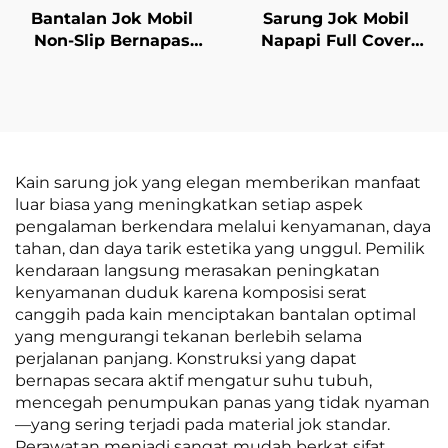
Bantalan Jok Mobil
Sarung Jok Mobil
Non-Slip Bernapas
Napapi Full Cover
Musim Semi Semua
Berbahan Kulit Mudah
Bantalan Kursi Kantor
Perawatan Bantalan
Tanpa Sandaran
Depan Tahan Lama
Bantal Bokong
Stylish untuk Semua
Musim untuk Mobil
Modern City Polo
Kain sarung jok yang elegan memberikan manfaat
luar biasa yang meningkatkan setiap aspek
pengalaman berkendara melalui kenyamanan, daya
tahan, dan daya tarik estetika yang unggul. Pemilik
kendaraan langsung merasakan peningkatan
kenyamanan duduk karena komposisi serat
canggih pada kain menciptakan bantalan optimal
yang mengurangi tekanan berlebih selama
perjalanan panjang. Konstruksi yang dapat
bernapas secara aktif mengatur suhu tubuh,
mencegah penumpukan panas yang tidak nyaman
—yang sering terjadi pada material jok standar.
Perawatan menjadi sangat mudah berkat sifat