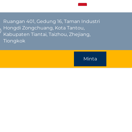
ID
Ruangan 401, Gedung 16, Taman Industri
Hongdi Zongchuang, Kota Tantou,
Kabupaten Tiantai, Taizhou, Zhejiang,
Tiongkok
Minta
Penawaran