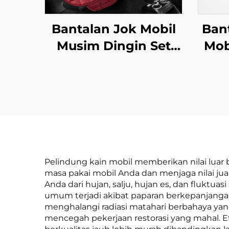
Bantalan Jok Mobil
Ban
Musim Dingin Set
Mob
Tiga-Piece Satu-
Piece Berlapis
Ber
Belakang Desain
un
Kotak Anti-Selip
Tanpa Pendingin
Gratis Mobil
Pelindung kain mobil memberikan nilai luar
masa pakai mobil Anda dan menjaga nilai j
Anda dari hujan, salju, hujan es, dan fluktu
umum terjadi akibat paparan berkepanjangan
menghalangi radiasi matahari berbahaya ya
mencegah pekerjaan restorasi yang mahal. E