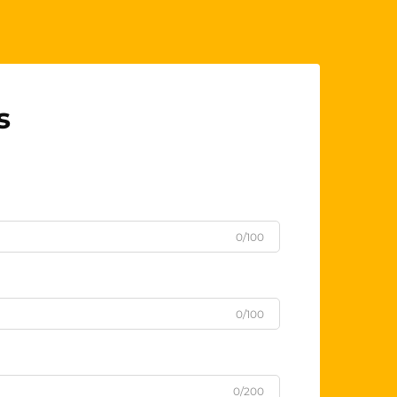
s
0/100
0/100
0/200