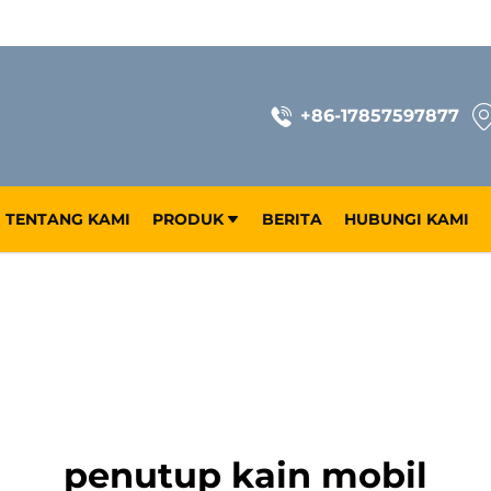
+86-17857597877
TENTANG KAMI
PRODUK
BERITA
HUBUNGI KAMI
penutup kain mobil