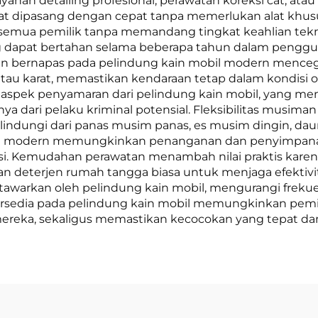
yanan detailing profesional, perawatan koreksi cat, ata
t dipasang dengan cepat tanpa memerlukan alat khusus
 semua pemilik tanpa memandang tingkat keahlian tek
 dapat bertahan selama beberapa tahun dalam penggu
esain bernapas pada pelindung kain mobil modern men
tau karat, memastikan kendaraan tetap dalam kondisi
i aspek penyamaran dari pelindung kain mobil, yang m
ya dari pelaku kriminal potensial. Fleksibilitas musi
melindungi dari panas musim panas, es musim dingin, da
bil modern memungkinkan penanganan dan penyimpanan
si. Kemudahan perawatan menambah nilai praktis karen
 deterjen rumah tangga biasa untuk menjaga efektivit
tawarkan oleh pelindung kain mobil, mengurangi frek
ersedia pada pelindung kain mobil memungkinkan pemili
mereka, sekaligus memastikan kecocokan yang tepat da