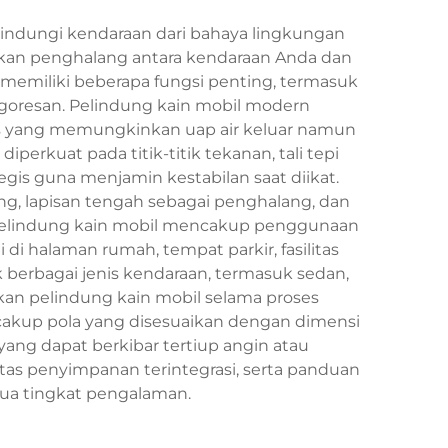
lindungi kendaraan dari bahaya lingkungan
akan penghalang antara kendaraan Anda dan
l memiliki beberapa fungsi penting, termasuk
 goresan. Pelindung kain mobil modern
as yang memungkinkan uap air keluar namun
perkuat pada titik-titik tekanan, tali tepi
gis guna menjamin kestabilan saat diikat.
ung, lapisan tengah sebagai penghalang, dan
 pelindung kain mobil mencakup penggunaan
i halaman rumah, tempat parkir, fasilitas
 berbagai jenis kendaraan, termasuk sedan,
kan pelindung kain mobil selama proses
ncakup pola yang disesuaikan dengan dimensi
ang dapat berkibar tertiup angin atau
as penyimpanan terintegrasi, serta panduan
a tingkat pengalaman.