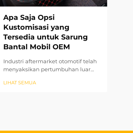
Apa Saja Opsi
Ca
Kustomisasi yang
Ke
Tersedia untuk Sarung
pa
Bantal Mobil OEM
Un
Industri aftermarket otomotif telah
Saa
menyaksikan pertumbuhan luar
unt
biasa dalam opsi kustomisasi,
pen
LIHAT SEMUA
LIH
terutama di bidang aksesori interior.
men
Sarung bantal mobil OEM mewakili
uni
salah satu peningkatan yang paling
ken
dicari oleh pemilik kendaraan yang
ser
ingin meningkatkan...
per
men