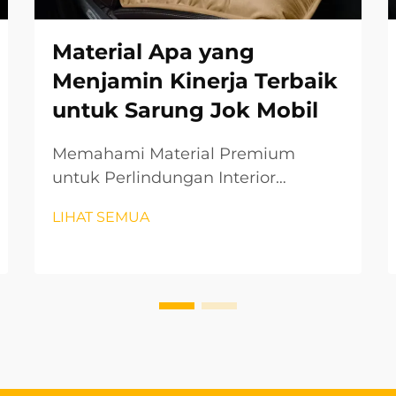
Material Apa yang
Menjamin Kinerja Terbaik
untuk Sarung Jok Mobil
Memahami Material Premium
untuk Perlindungan Interior
Kendaraan Saat berbicara tentang
LIHAT SEMUA
melindungi dan meningkatkan
interior kendaraan Anda, memilih
sarung jok mobil yang tepat dapat
membuat perbedaan besar dalam
hal estetika maupun ketahanan.
Material dari sarung jok Anda...