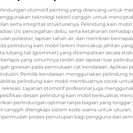
rlindungan otomotif penting yang dirancang untuk me
i menggunakan teknologi tekstil canggih untuk mencipt
n serta integritas strukturalnya. Pelindung kain mobi
 radiasi UV, pencegahan debu, serta ketahanan terhadap
an poliester, lapisan tahan air, dan membran bernap
da pelindung kain mobil terkini mencakup jahitan yang di
a lubang tali (grommet) yang ditempatkan secara strate
berlapis yang umumnya terdiri dari lapisan luar pelind
gah goresan pada permukaan cat kendaraan. Aplikasi
industri. Pemilik kendaraan menggunakan pelindung ini d
sibilitas pelindung kain mobil membuatnya cocok untuk
n rekreasi. Layanan otomotif profesional juga mengguna
Spesifikasi desain pelindung kain mobil berkualitas me
kan perlindungan optimal tanpa bagian yang longgar y
 canggih dilengkapi sistem kode warna untuk ukuran, t
ermudah proses penutupan bagi pengguna dari semu