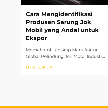
Cara Mengidentifikasi
Produsen Sarung Jok
Mobil yang Andal untuk
Ekspor
Memahami Lanskap Manufaktur
Global Pelindung Jok Mobil Industri
aksesori otomotif telah mengalami
LIHAT SEMUA
pertumbuhan luar biasa dalam
beberapa tahun terakhir, dengan
pelindung jok mobil muncul
sebagai segmen penting. Bagi
perusahaan yang ingin memasuki
pasar internasional...