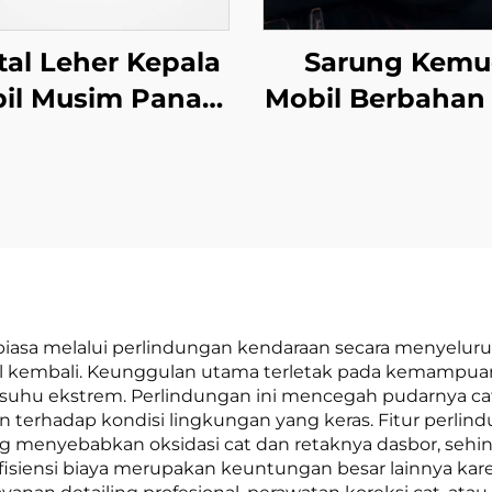
tal Leher Kepala
Sarung Kemu
il Musim Panas
Mobil Berbahan 
Bahan Kulit
Gaya Olahraga 
kualitas Tinggi
Selip Berlapis K
tuk Kursi Mobil
Universal Se
dan Pesawat
Musim untuk Hi
Terbang
Mobil
 biasa melalui perlindungan kendaraan secara menyelur
ual kembali. Keunggulan utama terletak pada kemampu
asi suhu ekstrem. Perlindungan ini mencegah pudarnya ca
 terhadap kondisi lingkungan yang keras. Fitur perlin
ng menyebabkan oksidasi cat dan retaknya dasbor, seh
fisiensi biaya merupakan keuntungan besar lainnya kare