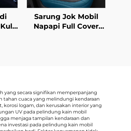
di
Sarung Jok Mobil
Kulit
Napapi Full Cover
Anti
Berbahan Kulit
aret
Mudah Perawatan
mua
Bantalan Depan
asan
Tahan Lama Stylish
untuk Semua Musim
untuk Mobil Modern
City Polo
uh yang secara signifikan memperpanjang
an tahan cuaca yang melindungi kendaraan
t, korosi logam, dan kerusakan interior yang
dungan UV pada pelindung kain mobil
ingga menjaga tampilan kendaraan dan
na investasi pada pelindung kain mobil