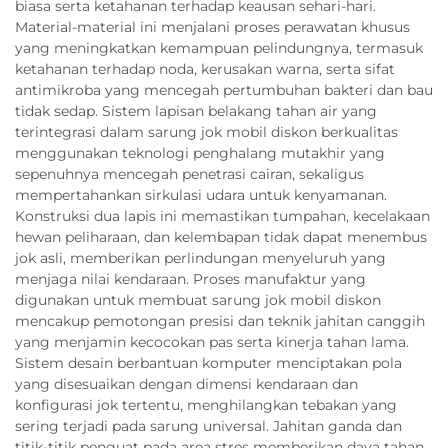
biasa serta ketahanan terhadap keausan sehari-hari.
Material-material ini menjalani proses perawatan khusus
yang meningkatkan kemampuan pelindungnya, termasuk
ketahanan terhadap noda, kerusakan warna, serta sifat
antimikroba yang mencegah pertumbuhan bakteri dan bau
tidak sedap. Sistem lapisan belakang tahan air yang
terintegrasi dalam sarung jok mobil diskon berkualitas
menggunakan teknologi penghalang mutakhir yang
sepenuhnya mencegah penetrasi cairan, sekaligus
mempertahankan sirkulasi udara untuk kenyamanan.
Konstruksi dua lapis ini memastikan tumpahan, kecelakaan
hewan peliharaan, dan kelembapan tidak dapat menembus
jok asli, memberikan perlindungan menyeluruh yang
menjaga nilai kendaraan. Proses manufaktur yang
digunakan untuk membuat sarung jok mobil diskon
mencakup pemotongan presisi dan teknik jahitan canggih
yang menjamin kecocokan pas serta kinerja tahan lama.
Sistem desain berbantuan komputer menciptakan pola
yang disesuaikan dengan dimensi kendaraan dan
konfigurasi jok tertentu, menghilangkan tebakan yang
sering terjadi pada sarung universal. Jahitan ganda dan
titik-titik penguat pada area stres memberikan daya tahan