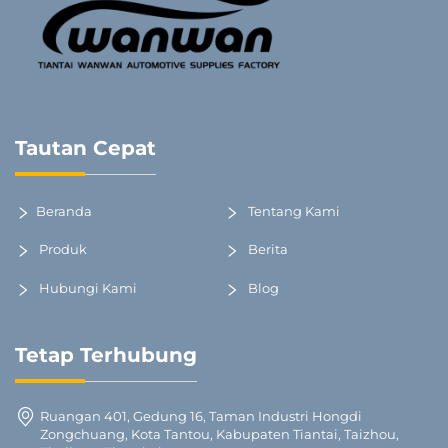
Tautan Cepat
Beranda
Tentang Kami
Produk
Berita
Hubungi Kami
Blog
Tetap Terhubung
Ruangan 401, Gedung 16, Taman Industri Hongdi
Zongchuang, Kota Tantou, Kabupaten Tiantai, Taizhou,