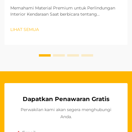
Memahami Material Premium untuk Perlindungan
Interior Kendaraan Saat berbicara tentang
melindungi dan meningkatkan interior kendaraan
Anda, memilih sarung jok mobil yang tepat dapat
LIHAT SEMUA
membuat perbedaan besar dalam hal estetika
maupun ketahanan. Material dari sarung jok Anda...
Dapatkan Penawaran Gratis
Perwakilan kami akan segera menghubungi
Anda.