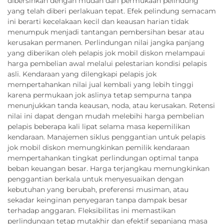
dibersihkan dengan mudah dari permukaan pelindung
yang telah diberi perlakuan tepat. Efek pelindung semacam
ini berarti kecelakaan kecil dan keausan harian tidak
menumpuk menjadi tantangan pembersihan besar atau
kerusakan permanen. Perlindungan nilai jangka panjang
yang diberikan oleh pelapis jok mobil diskon melampaui
harga pembelian awal melalui pelestarian kondisi pelapis
asli. Kendaraan yang dilengkapi pelapis jok
mempertahankan nilai jual kembali yang lebih tinggi
karena permukaan jok aslinya tetap sempurna tanpa
menunjukkan tanda keausan, noda, atau kerusakan. Retensi
nilai ini dapat dengan mudah melebihi harga pembelian
pelapis beberapa kali lipat selama masa kepemilikan
kendaraan. Manajemen siklus penggantian untuk pelapis
jok mobil diskon memungkinkan pemilik kendaraan
mempertahankan tingkat perlindungan optimal tanpa
beban keuangan besar. Harga terjangkau memungkinkan
penggantian berkala untuk menyesuaikan dengan
kebutuhan yang berubah, preferensi musiman, atau
sekadar keinginan penyegaran tanpa dampak besar
terhadap anggaran. Fleksibilitas ini memastikan
perlindungan tetap mutakhir dan efektif sepanjang masa