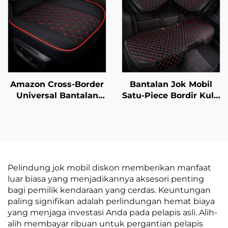
Amazon Cross-Border
Bantalan Jok Mobil
Universal Bantalan
Satu-Piece Bordir Kulit
Jok Mobil Satu-Piece
Anti-Selip Empat
Empat Musim Terbaru
Musim Universal
Kulit Tiga-Piece Tanpa
Tanpa Tali Set Empat-
Backrest
Piece
Pelindung jok mobil diskon memberikan manfaat
luar biasa yang menjadikannya aksesori penting
bagi pemilik kendaraan yang cerdas. Keuntungan
paling signifikan adalah perlindungan hemat biaya
yang menjaga investasi Anda pada pelapis asli. Alih-
alih membayar ribuan untuk pergantian pelapis