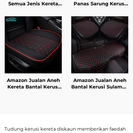
Semua Jenis Kereta
Panas Sarung Kerusi
Lima Tempat Duduk
Kereta Universal
Dilengkungkan Penuh
Semua Musim dengan
Kekal Tahan Lasak
Sarung Kerusi Kereta
Tahan Kotor Tahan
Keseluruhan Bahagian
Lemas
Belakang
Amazon Jualan Aneh
Amazon Jualan Aneh
Kereta Bantal Kerusi
Bantal Kerusi Sulaman
Universal Sekeping
Kulit Tidak Terpeleset
Empat Musim Baru
Sekeping Empat
Kulit Tiga Keping
Musim Universal
Tanpa Bahagian
Tanpa Tali Bantal
Belakang
Empat Keping
Tudung kerusi kereta diskaun memberikan faedah